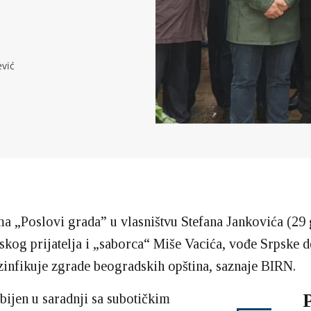
vić
ma „Poslovi grada” u vlasništvu Stefana Jankovića (29 
iskog prijatelja i „saborca“ Miše Vacića, vođe Srpske d
zinfikuje zgrade beogradskih opština, saznaje BIRN.
bijen u saradnji sa subotičkim