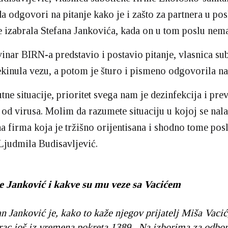
 da odgovori na pitanje kako je i zašto za partnera u p
e izabrala Stefana Jankovića, kada on u tom poslu nema
inar BIRN-a predstavio i postavio pitanje, vlasnica su
ekinula vezu, a potom je šturo i pismeno odgovorila na 
tne situacije, prioritet svega nam je dezinfekcija i pre
di od virusa. Molim da razumete situaciju u kojoj se na
a firma koja je tržišno orijentisana i shodno tome po
 Ljudmila Budisavljević.
e Janković i kakve su mu veze sa Vacićem
an Janković je, kako to kaže njegov prijatelj Miša Vacić
rac još iz vremena pokreta 1389. Na izborima za odbo