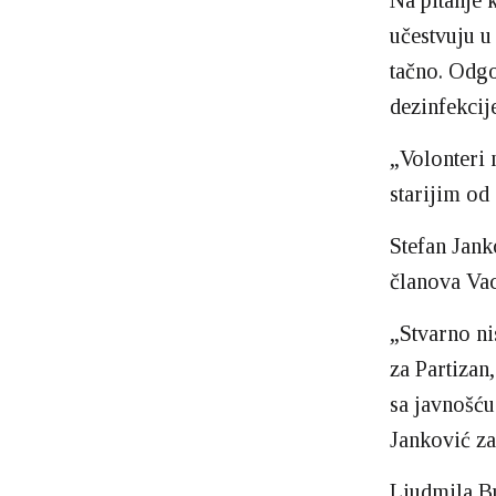
Na pitanje 
učestvuju u
tačno. Odgo
dezinfekcije
„Volonteri 
starijim od
Stefan Jank
članova Vac
„Stvarno ni
za Partizan,
sa javnošću
Janković z
Ljudmila Bu