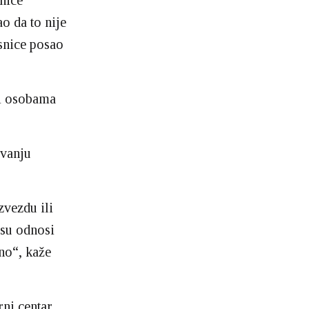
nice
o da to nije
esnice posao
ći osobama
ovanju
zvezdu ili
 su odnosi
no“, kaže
ni centar,