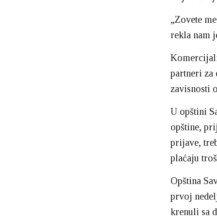
„Zovete me
rekla nam j
Komercijaln
partneri za
zavisnosti 
U opštini S
opštine, pr
prijave, tr
plaćaju tro
Opština Sav
prvoj nedel
krenuli sa 