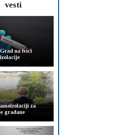
vesti
 Grad na ivici
izolacije
samoizolaciji za
je građane