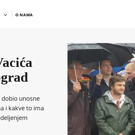
U
O NAMA
Vacića
ograd
e dobio unosne
a i kakve to ima
edeljenjem