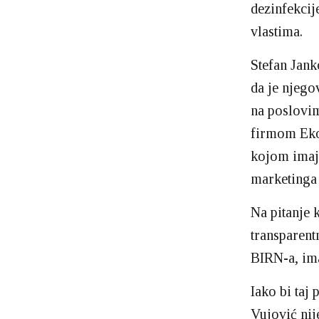
dezinfekcij
vlastima.
Stefan Jank
da je njego
na poslovim
firmom Ekol
kojom imaj
marketinga 
Na pitanje 
transparent
BIRN-a, ima
Iako bi taj
Vujović nij