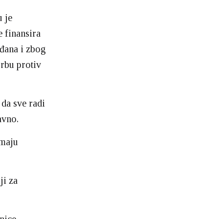
 je
e finansira
ađana i zbog
rbu protiv
 da sve radi
avno.
emaju
ji za