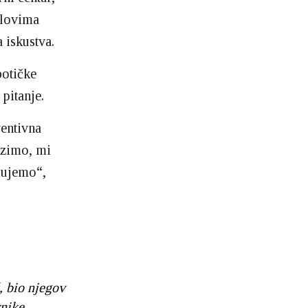
oslovima
 iskustva.
botičke
pitanje.
ventivna
lazimo, mi
slujemo“,
, bio njegov
rnike