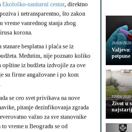
m
Ekološko-sanitarni centar
, direktno
poziva i netransparentno, što zakon
 u vreme vanrednog stanja zbog
irusa korona.
26/03/2020
 stanare besplatna i plaća se iz
Valjevo:
budžeta. Međutim, nije poznato koliko
potpune 
a opštine iz budžeta izdvojile za ove
je su firme angažovane i po kom
.
17/03/2020
da se ceo svet privikava na nove
Život u 
navike, pitanje dezinfikovanja zgrada
najstari
neverovatno važno za sve stanovnike
a to vreme u Beogradu se od