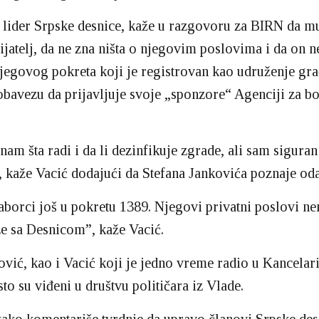
 lider Srpske desnice, kaže u razgovoru za BIRN da mu
ijatelj, da ne zna ništa o njegovim poslovima i da on n
jegovog pokreta koji je registrovan kao udruženje gr
bavezu da prijavljuje svoje „sponzore“ Agenciji za bo
nam šta radi i da li dezinfikuje zgrade, ali sam siguran
 kaže Vacić dodajući da Stefana Jankovića poznaje od
aborci još u pokretu 1389. Njegovi privatni poslovi n
e sa Desnicom”, kaže Vacić.
ović, kao i Vacić koji je jedno vreme radio u Kancelari
to su viđeni u društvu političara iz Vlade.