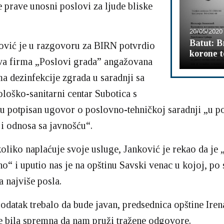
e prave unosni poslovi za ljude bliske
20/05/2020
Batut: B
ović je u razgovoru za BIRN potvrdio
korone 
va firma „Poslovi grada” angažovana
a dezinfekcije zgrada u saradnji sa
oško-sanitarni centar Subotica s
u potpisan ugovor o poslovno-tehničkoj saradnji „u p
i odnosa sa javnošću“.
koliko naplaćuje svoje usluge, Janković je rekao da je 
no“ i uputio nas je na opštinu Savski venac u kojoj, po
 najviše posla.
 podatak trebalo da bude javan, predsednica opštine Iren
e bila spremna da nam pruži tražene odgovore.