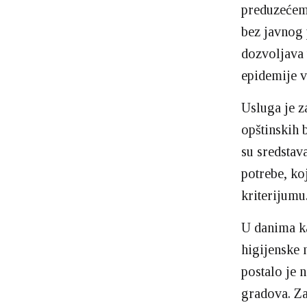
preduzeće
bez javnog 
dozvoljava
epidemije v
Usluga je za
opštinskih 
su sredstav
potrebe, ko
kriterijumu
U danima ka
higijenske 
postalo je 
gradova. Z