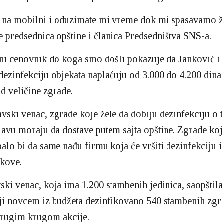
 na mobilni i oduzimate mi vreme dok mi spasavamo ž
e predsednica opštine i članica Predsedništva SNS-a.
i cenovnik do koga smo došli pokazuje da Janković i
 dezinfekciju objekata naplaćuju od 3.000 do 4.200 dina
od veličine zgrade.
avski venac, zgrade koje žele da dobiju dezinfekciju o 
ijavu moraju da dostave putem sajta opštine. Zgrade koj
ebalo bi da same nađu firmu koja će vršiti dezinfekciju 
škove.
ski venac, koja ima 1.200 stambenih jedinica, saopštila 
ji novcem iz budžeta dezinfikovano 540 stambenih zgra
drugim krugom akcije.