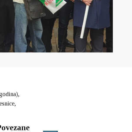
godina),
esnice,
Povezane