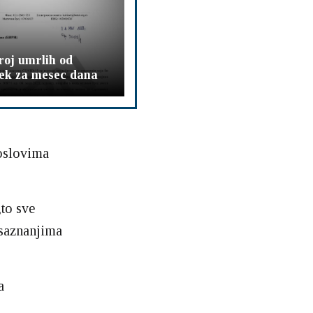
roj umrlih od
tek za mesec dana
oslovima
„to sve
 saznanjima
a