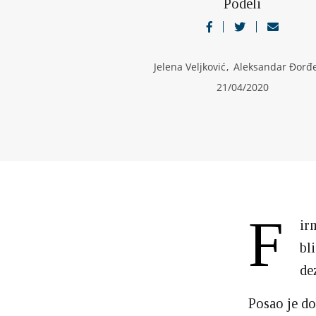
Podeli
Jelena Veljković
,
Aleksandar Đorđe
21/04/2020
F
ir
bl
de
Posao je do