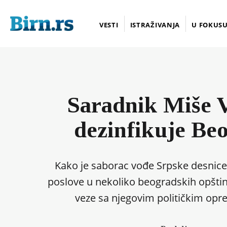
VESTI
ISTRAŽIVANJA
U FOKUS
Saradnik Miše 
dezinfikuje Be
Kako je saborac vođe Srpske desnic
poslove u nekoliko beogradskih opštin
veze sa njegovim političkim opr