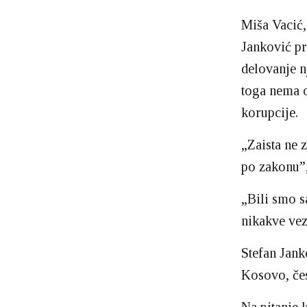
Miša Vacić,
Janković pr
delovanje n
toga nema o
korupcije.
„Zaista ne z
po zakonu”,
„Bili smo s
nikakve vez
Stefan Jank
Kosovo, čes