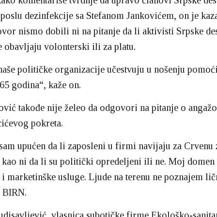
kako komentariše tvrdnje da upravo članovi Srpske des
 poslu dezinfekcije sa Stefanom Jankovićem, on je kaza
vor nismo dobili ni na pitanje da li aktivisti Srpske d
 obavljaju volonterski ili za platu.
naše političke organizacije učestvuju u nošenju pomo
 65 godina“, kaže on.
ović takođe nije želeo da odgovori na pitanje o angaž
ićevog pokreta.
sam upućen da li zaposleni u firmi navijaju za Crvenu 
 kao ni da li su politički opredeljeni ili ne. Moj domen
 i marketinške usluge. Ljude na terenu ne poznajem lič
a BIRN.
disavljević, vlasnica subotičke firme Ekološko-sanitar