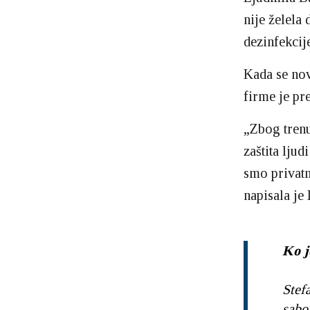
nije želela
dezinfekcij
Kada se nov
firme je pr
„Zbog trenu
zaštita lju
smo privatn
napisala je
Ko j
Stef
sabo