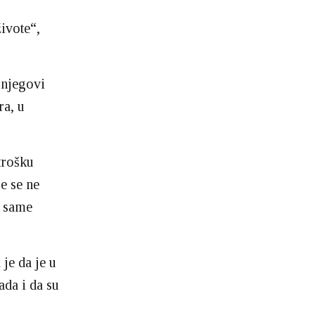
ivote“,
 njegovi
ra, u
trošku
e se ne
i same
je da je u
da i da su