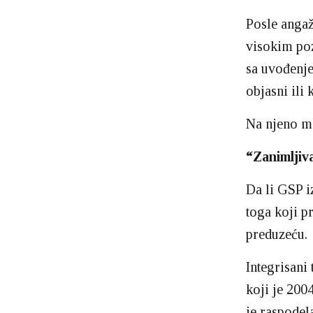
Posle angažm
visokim poz
sa uvođenje
objasni ili
Na njeno me
“Zanimljiva
Da li GSP i
toga koji p
preduzeću.
Integrisani 
koji je 200
je raspodel