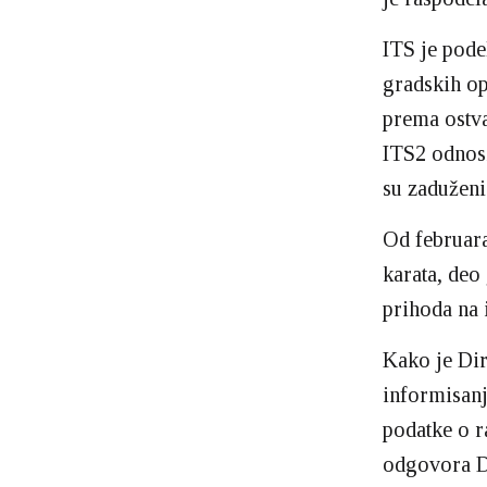
ITS je podel
gradskih op
prema ostva
ITS2 odnosi
su zaduženi
Od februara
karata, deo
prihoda na 
Kako je Dir
informisanj
podatke o r
odgovora Di