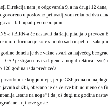
ejl Direkcija nam je odgovarala 9, a na drugi 12 dana, 
odgovoreno u poslovno prihvatljivom roku od dva dan
dgovori bili upadljivo nepotpuni.
NS-a i BIRN-a će nastaviti da šalju pitanja o prevozu
osimo informacije koje smo do sada uspeli da sakupi
 godine donela je dve važne stvari za najvećeg beogra
 u GSP je stigao novi v.d. generalnog direktora i sveča
o 120 godina rada preduzeća.
 povodom retkog jubileja, jer je GSP jedna od najdugo
 javnih službi, obećano je da će sve biti učinjeno da fi
panija „stane na noge“ i da još dugi niz godina nastav
građane i njihove goste.