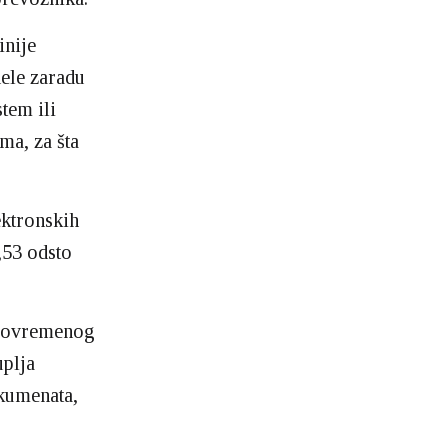
inije
dele zaradu
tem ili
ma, za šta
ektronskih
,53 odsto
lagovremenog
uplja
okumenata,