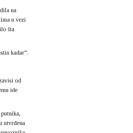
dila na
tima u vezi
lo šta
stin kadar“.
zavisi od
temu ide
 putnika,
u utvrđena
prevoznika.