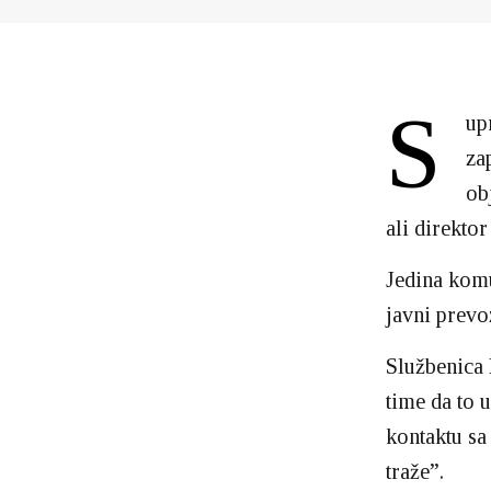
S
up
za
ob
ali direkto
Jedina komu
javni prevo
Službenica 
time da to 
kontaktu sa
traže”.