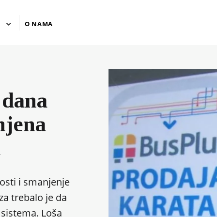
U
O NAMA
 dana
njena
a
osti i smanjenje
a trebalo je da
 sistema. Loša