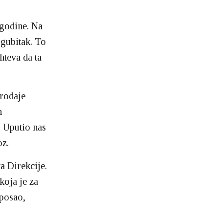
 godine. Na
 gubitak. To
hteva da ta
prodaje
n
 Uputio nas
oz.
a Direkcije.
koja je za
 posao,