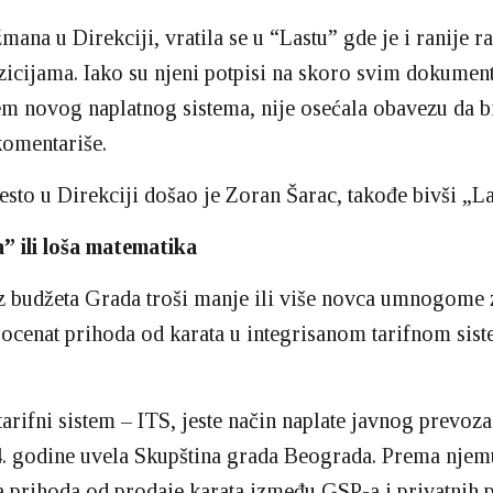
ana u Direkciji, vratila se u “Lastu” gde je i ranije ra
icijama. Iako su njeni potpisi na skoro svim dokumen
m novog naplatnog sistema, nije osećala obavezu da bi
 komentariše.
sto u Direkciji došao je Zoran Šarac, takođe bivši „La
” ili loša matematika
z budžeta Grada troši manje ili više novca umnogome 
rocenat prihoda od karata u integrisanom tarifnom sis
tarifni sistem – ITS, jeste način naplate javnog prevoza
4. godine uvela Skupština grada Beograda. Prema njem
a prihoda od prodaje karata između GSP-a i privatnih 