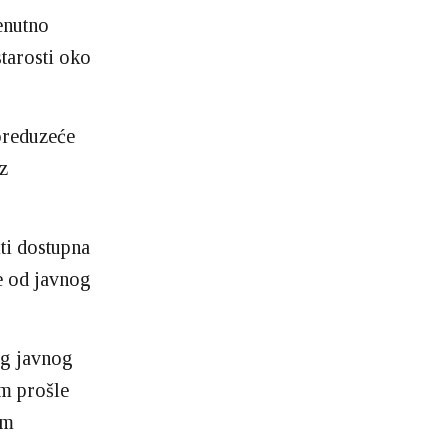
enutno
starosti oko
preduzeće
z
ti dostupna
e od javnog
og javnog
m prošle
om