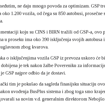
 međutim, ne daju mnogo povoda za optimizam. GSP tr
a oko 1.200 vozila, od čega su 850 autobusi, prosečne 
a.
entaciji koju su CINS i BIRN tražili od GSP-a, ovo 
a u proseku ima oko 390 isključenja svojih autobusa i
, uglavnom zbog kvarova.
ka o isključenjima vozila GSP iz prevoza uskoro će bi
 dobijena je tek nakon žalbe Povereniku za informacij
r je GSP najpre odbio da je dostavi.
vački tim je pokušao da sagleda finasijsku situaciju ov
nakon uvođenja BusPlus sistema i zbog toga smo kraje
govarali sa novim v.d. generalnim direktorom Nebojš