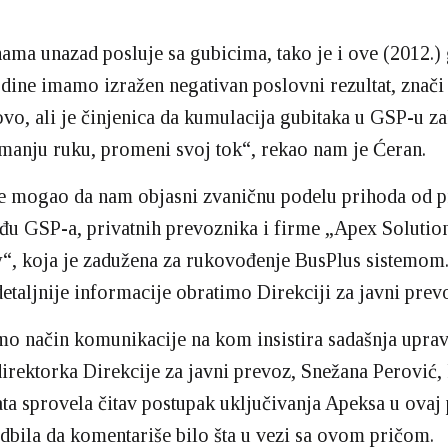
ma unazad posluje sa gubicima, tako je i ove (2012.)
dine imamo izražen negativan poslovni rezultat, znači
novo, ali je činjenica da kumulacija gubitaka u GSP-u za
jmanju ruku, promeni svoj tok“, rekao nam je Ćeran.
je mogao da nam objasni zvaničnu podelu prihoda od 
đu GSP-a, privatnih prevoznika i firme „Apex Solutio
“, koja je zadužena za rukovođenje BusPlus sistemom.
 detaljnije informacije obratimo Direkciji za javni prev
mo način komunikacije na kom insistira sadašnja uprav
irektorka Direkcije za javni prevoz, Snežana Perović, 
a sprovela čitav postupak uključivanja Apeksa u ovaj
 odbila da komentariše bilo šta u vezi sa ovom pričom.