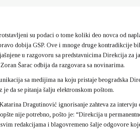
rotstavljeni su podaci o tome koliki deo novca od napla
pravo dobija GSP. Ove i mnoge druge kontradikcije bil
jašnjene u razgovoru sa predstavnicima Direkcija za j
r Zoran Šarac odbija da razgovara sa novinarima.
nikacija sa medijima na koju pristaje beogradska Dire
z je da se pitanja šalju elektronskom poštom.
Katarina Dragutinović ignorisanje zahteva za intervju
uopšte nije potrebno, pošto je: “Direkcija u permanent
 svim redakcijama i blagovremeno šalje odgovore koj