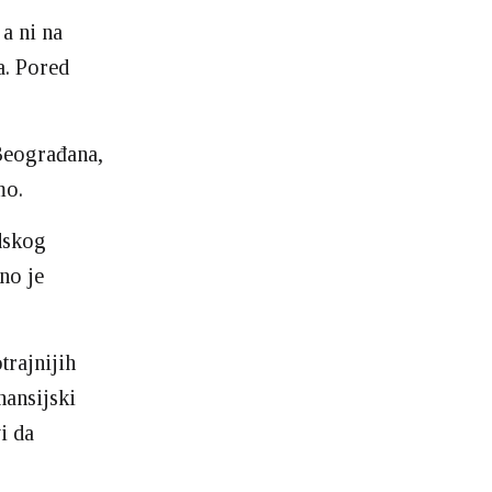
a ni na
a. Pored
 Beograđana,
mo.
dskog
no je
trajnijih
nansijski
i da