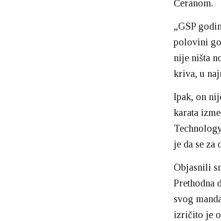
Ćeranom.
„GSP godina
polovini go
nije ništa 
kriva, u na
Ipak, on ni
karata izme
Technology
je da se za
Objasnili s
Prethodna d
svog mandat
izričito je