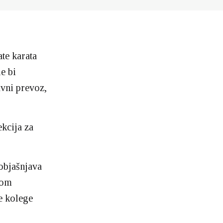
te karata
e bi
avni prevoz,
kcija za
 objašnjava
nom
e kolege