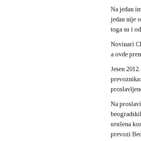
Na jedan im
jedan nije 
toga su i o
Novinari CI
a ovde pren
Jesen 2012.
prevoznika:
proslavljen
Na proslavi
beogradskih
urušena kom
prevozi Beo