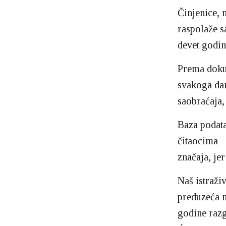
Činjenice,
raspolaže s
devet godin
Prema dokum
svakoga dan
saobraćaja
Baza podata
čitaocima –
značaja, je
Naš istraži
preduzeća 
godine raz