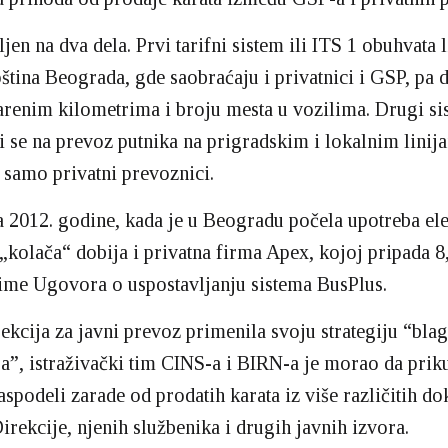
jen na dva dela. Prvi tarifni sistem ili ITS 1 obuhvata l
ština Beograda, gde saobraćaju i privatnici i GSP, pa 
renim kilometrima i broju mesta u vozilima. Drugi sis
 se na prevoz putnika na prigradskim i lokalnim linija
 samo privatni prevoznici.
 2012. godine, kada je u Beogradu počela upotreba el
 „kolača“ dobija i privatna firma Apex, kojoj pripada 8
ime Ugovora o uspostavljanju sistema BusPlus.
ekcija za javni prevoz primenila svoju strategiju “b
a”, istraživački tim CINS-a i BIRN-a je morao da prik
aspodeli zarade od prodatih karata iz više različitih d
rekcije, njenih službenika i drugih javnih izvora.