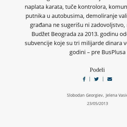
naplata karata, tuče kontrolora, komuna
putnika u autobusima, demoliranje vali
građana ne sugerišu ni zadovoljstvo,
Budžet Beograda za 2013. godinu od
subvencije koje su tri milijarde dinara 
godini – pre BusPlusa
Podeli
Slobodan Georgiev
,
Jelena Vasi
23/05/2013