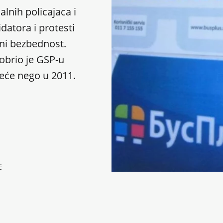
lnih policajaca i
datora i protesti
 ni bezbednost.
obrio je GSP-u
veće nego u 2011.
ć