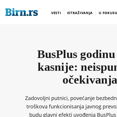
VESTI
ISTRAŽIVANJA
U FOKUS
BusPlus godinu
kasnije: neispu
očekivanj
Zadovoljni putnici, povećanje bezbedn
troškova funkcionisanja javnog prevoz
budu glavni efekti uvođenja BusPlus