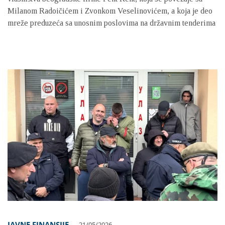
Milanom Radoičićem i Zvonkom Veselinovićem, a koja je deo
mreže preduzeća sa unosnim poslovima na državnim tenderima
JAVNE FINANSIJE
21/05/2026