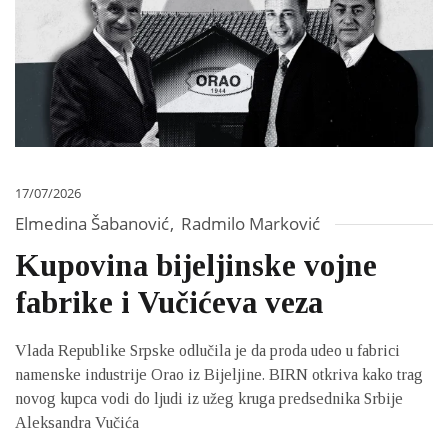
17/07/2026
Elmedina Šabanović
,
Radmilo Marković
Kupovina bijeljinske vojne
fabrike i Vučićeva veza
Vlada Republike Srpske odlučila je da proda udeo u fabrici
namenske industrije Orao iz Bijeljine. BIRN otkriva kako trag
novog kupca vodi do ljudi iz užeg kruga predsednika Srbije
Aleksandra Vučića