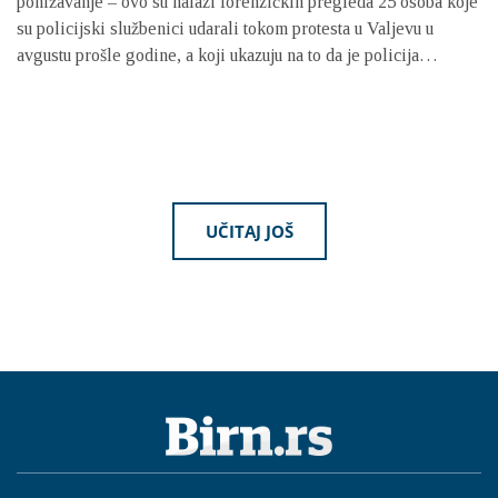
ponižavanje – ovo su nalazi forenzičkih pregleda 25 osoba koje
su policijski službenici udarali tokom protesta u Valjevu u
avgustu prošle godine, a koji ukazuju na to da je policija
postupala po obrascu kada je primenjivala silu nad već
savladanim ljudima
UČITAJ JOŠ