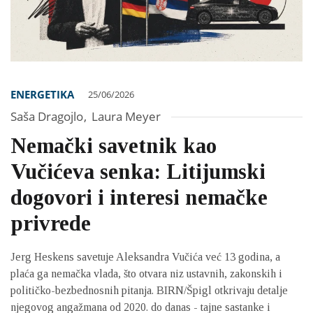
ENERGETIKA
25/06/2026
Saša Dragojlo
,
Laura Meyer
Nemački savetnik kao
Vučićeva senka: Litijumski
dogovori i interesi nemačke
privrede
Jerg Heskens savetuje Aleksandra Vučića već 13 godina, a
plaća ga nemačka vlada, što otvara niz ustavnih, zakonskih i
političko-bezbednosnih pitanja. BIRN/Špigl otkrivaju detalje
njegovog angažmana od 2020. do danas - tajne sastanke i