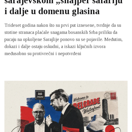
sarajevskom „snajper safariju“
i dalje u domenu glasina
Trideset godina nakon što su prvi put iznesene, tvrdnje da su
stotine stranaca plaćale snagama bosanskih Srba priliku da
pucaju na opkoljene Sarajlije ponovo su se pojavile. Međutim,
dokazi i dalje ostaju oskudni, a iskazi ključnih izvora
međusobno su protivrečni i nepotvrđeni