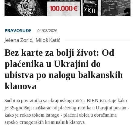
PRAVOSUĐE
04/08/2026
Jelena Zorić
,
Miloš Katić
Bez karte za bolji život: Od
plaćenika u Ukrajini do
ubistva po nalogu balkanskih
klanova
Sudbina povratnika sa ukrajinskog ratišta. BIRN istražuje kako
je 35-godišnji muškarac od plaćenog ratnika u Ukrajini postao -
kako je rekao tokom istrage - plaćeni ubica u obračunima
srpsko-crnogorskih kriminalnih klanova