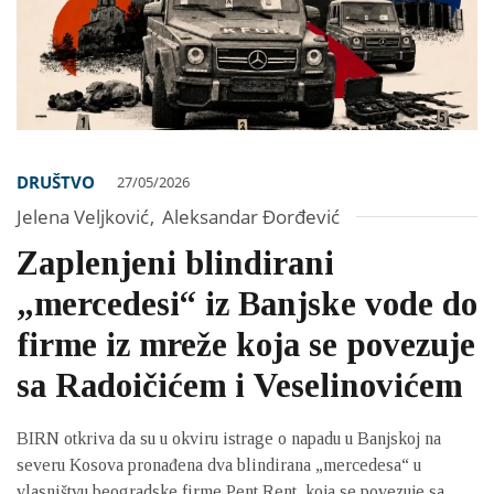
DRUŠTVO
27/05/2026
Jelena Veljković
,
Aleksandar Đorđević
Zaplenjeni blindirani
„mercedesi“ iz Banjske vode do
firme iz mreže koja se povezuje
sa Radoičićem i Veselinovićem
BIRN otkriva da su u okviru istrage o napadu u Banjskoj na
severu Kosova pronađena dva blindirana „mercedesa“ u
vlasništvu beogradske firme Pent Rent, koja se povezuje sa