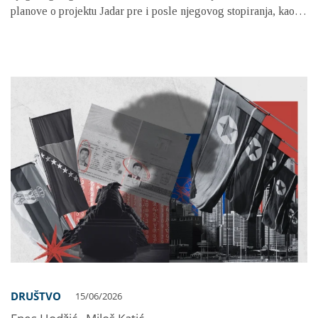
planove o projektu Jadar pre i posle njegovog stopiranja, kao i
finansije koje je Nemačka opredelila za podršku rudarenju u
jeku studentskih protesta
DRUŠTVO
15/06/2026