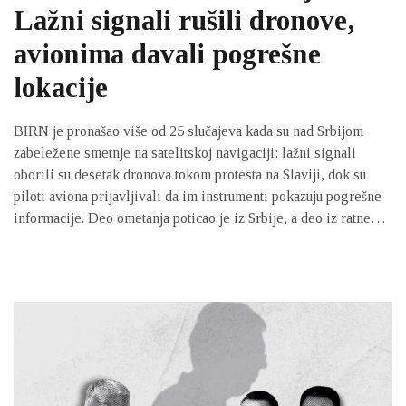
Lažni signali rušili dronove,
avionima davali pogrešne
lokacije
BIRN je pronašao više od 25 slučajeva kada su nad Srbijom
zabeležene smetnje na satelitskoj navigaciji: lažni signali
oborili su desetak dronova tokom protesta na Slaviji, dok su
piloti aviona prijavljivali da im instrumenti pokazuju pogrešne
informacije. Deo ometanja poticao je iz Srbije, a deo iz ratne
zone u Ukrajini, dok nadležne institucije odbijaju da objave sve
prijave i podatke