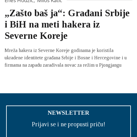
Enes Hodžić
,
Miloš Katić
„Zašto baš ja“: Građani Srbije
i BiH na meti hakera iz
Severne Koreje
Mreža hakera iz Severne Koreje godinama je koristila
ukradene identitete građana Srbije i Bosne i Hercegovine i u
firmama na zapadu zarađivala novac za režim u Pjongjangu
NEWSLETTER
Prijavi se i ne propusti priču!