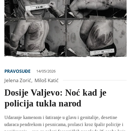
PRAVOSUĐE
14/05/2026
Jelena Zorić
,
Miloš Katić
Dosije Valjevo: Noć kad je
policija tukla narod
Udaranje kamenom i šutiranje u glavu i genitalije, desetine
udaraca pendrekom i pesnicama, prolasci kroz špalir policije i