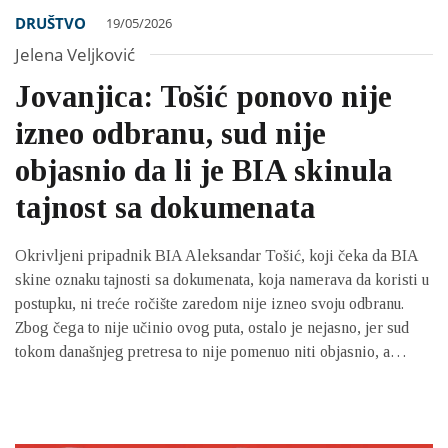
DRUŠTVO
19/05/2026
Jelena Veljković
Jovanjica: Tošić ponovo nije
izneo odbranu, sud nije
objasnio da li je BIA skinula
tajnost sa dokumenata
Okrivljeni pripadnik BIA Aleksandar Tošić, koji čeka da BIA
skine oznaku tajnosti sa dokumenata, koja namerava da koristi u
postupku, ni treće ročište zaredom nije izneo svoju odbranu.
Zbog čega to nije učinio ovog puta, ostalo je nejasno, jer sud
tokom današnjeg pretresa to nije pomenuo niti objasnio, a
suđenje je nastavljeno izvođenjem pisanih dokaza