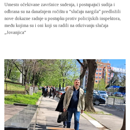
Umesto očekivane završnice suđenja, i postupajući sudija i
odbrana su na današnjem ročištu u “slučaju nargila” predložili
nove dokazne radnje u postupku protiv policijskih inspektora,
među kojima su i oni koji su radili na otkrivanju slučaja
„Jovanjica“