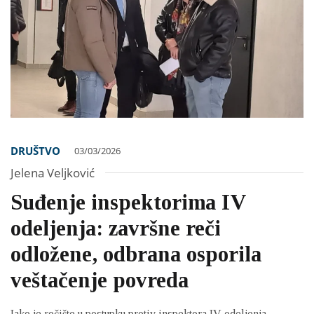
DRUŠTVO
03/03/2026
Jelena Veljković
Suđenje inspektorima IV
odeljenja: završne reči
odložene, odbrana osporila
veštačenje povreda
Iako je ročište u postupku protiv inspektora IV odeljenja