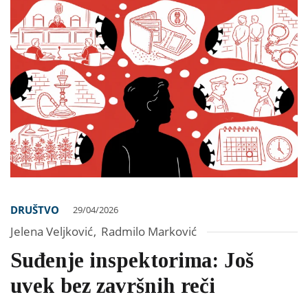
DRUŠTVO
29/04/2026
Jelena Veljković
,
Radmilo Marković
Suđenje inspektorima: Još
uvek bez završnih reči