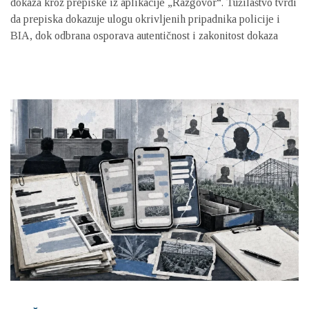
dokaza kroz prepiske iz aplikacije „Razgovor“. Tužilaštvo tvrdi
da prepiska dokazuje ulogu okrivljenih pripadnika policije i
BIA, dok odbrana osporava autentičnost i zakonitost dokaza