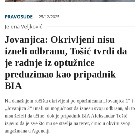
PRAVOSUĐE
25/12/2025
Jelena Veljković
Jovanjica: Okrivljeni nisu
izneli odbranu, Tošić tvrdi da
je radnje iz optužnice
preduzimao kao pripadnik
BIA
Na današnjem ročištu okrivljeni po optužnicama „Jovanjica 1“ i
„Jovanjica 2“ imali su mogućnost da iznesu svoju odbranu, ali to
nisu želeli da učine, dok je pripadnik BIA Aleksandar Tošić
izjavio da je sve što mu se stavlja na teret, činio u okviru svog
angažmana u Agenciji