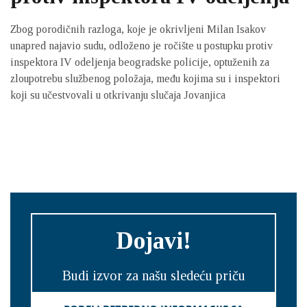
Zbog porodičnih razloga, koje je okrivljeni Milan Isakov
unapred najavio sudu, odloženo je ročište u postupku protiv
inspektora IV odeljenja beogradske policije, optuženih za
zloupotrebu službenog položaja, među kojima su i inspektori
koji su učestvovali u otkrivanju slučaja Jovanjica
Dojavi!
Budi izvor za našu sledeću priču