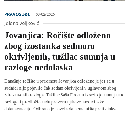
PRAVOSUĐE
03/02/2026
Jelena Veljković
Jovanjica: Ročište odloženo
zbog izostanka sedmoro
okrivljenih, tužilac sumnja u
razloge nedolaska
Današnje ročište u predmetu Jovanjica odloženo je jer se u
sudnici nije pojavilo čak sedam okrivljenih, uglavnom zbog
zdravstvenih razloga. Tužilac Saša Drecun izrazio je sumnju u te
razloge i predložio sudu proveru njihove medicinske
dokumentacije. Odbrana je navela da nema ništa protiv takve
provere, a jedan od advokata je dodao da ne zna kako bi se
tužiočeve sumnje uopšte mogle komentarisati