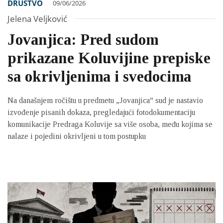
DRUŠTVO
09/06/2026
Jelena Veljković
Jovanjica: Pred sudom
prikazane Koluvijine prepiske
sa okrivljenima i svedocima
Na današnjem ročištu u predmetu „Jovanjica“ sud je nastavio
izvođenje pisanih dokaza, pregledajući fotodokumentaciju
komunikacije Predraga Koluvije sa više osoba, među kojima se
nalaze i pojedini okrivljeni u tom postupku