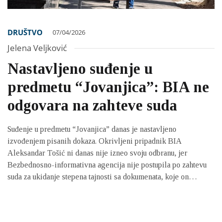
DRUŠTVO
07/04/2026
Jelena Veljković
Nastavljeno suđenje u
predmetu “Jovanjica”: BIA ne
odgovara na zahteve suda
Suđenje u predmetu “Jovanjica” danas je nastavljeno
izvođenjem pisanih dokaza. Okrivljeni pripadnik BIA
Aleksandar Tošić ni danas nije izneo svoju odbranu, jer
Bezbednosno-informativna agencija nije postupila po zahtevu
suda za ukidanje stepena tajnosti sa dokumenata, koje on
namerava da koristi u svojoj odbrani