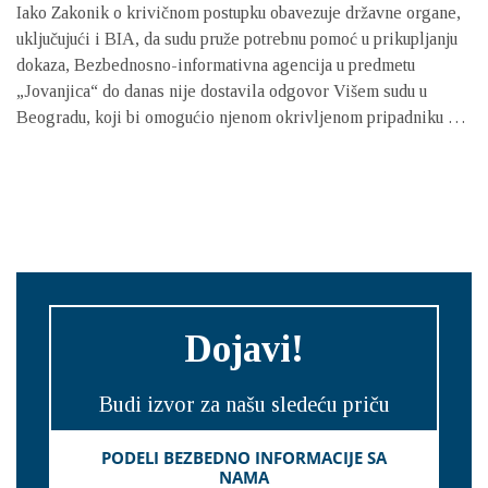
Iako Zakonik o krivičnom postupku obavezuje državne organe,
uključujući i BIA, da sudu pruže potrebnu pomoć u prikupljanju
dokaza, Bezbednosno-informativna agencija u predmetu
„Jovanjica“ do danas nije dostavila odgovor Višem sudu u
Beogradu, koji bi omogućio njenom okrivljenom pripadniku da
iznese svoju odbranu
Dojavi!
Budi izvor za našu sledeću priču
PODELI BEZBEDNO INFORMACIJE SA
NAMA