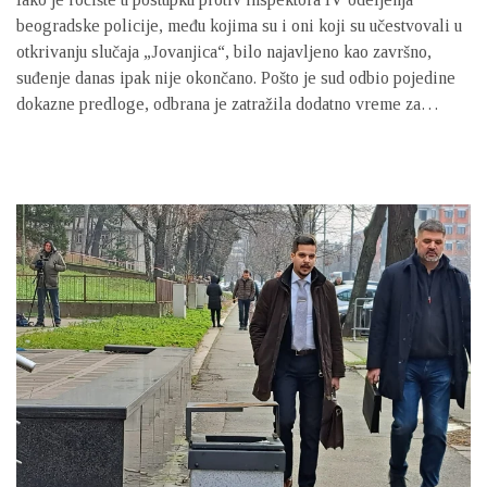
beogradske policije, među kojima su i oni koji su učestvovali u
otkrivanju slučaja „Jovanjica“, bilo najavljeno kao završno,
suđenje danas ipak nije okončano. Pošto je sud odbio pojedine
dokazne predloge, odbrana je zatražila dodatno vreme za
razmatranje eventualnih novih dokaza. Na današnjem pretresu
stručna savetnica odbrane osporila je veštačenje o povredama
oštećenih