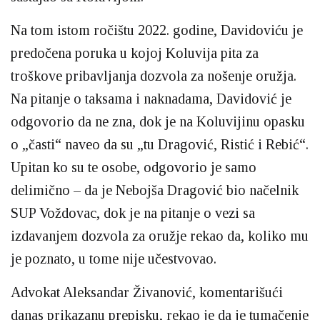
Na tom istom ročištu 2022. godine, Davidoviću je
predočena poruka u kojoj Koluvija pita za
troškove pribavljanja dozvola za nošenje oružja.
Na pitanje o taksama i naknadama, Davidović je
odgovorio da ne zna, dok je na Koluvijinu opasku
o „časti“ naveo da su „tu Dragović, Ristić i Rebić“.
Upitan ko su te osobe, odgovorio je samo
delimično – da je Nebojša Dragović bio načelnik
SUP Voždovac, dok je na pitanje o vezi sa
izdavanjem dozvola za oružje rekao da, koliko mu
je poznato, u tome nije učestvovao.
Advokat Aleksandar Živanović, komentarišući
danas prikazanu prepisku, rekao je da je tumačenje