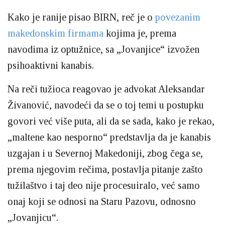
Kako je ranije pisao BIRN, reč je o
povezanim
makedonskim firmama
kojima je, prema
navodima iz optužnice, sa „Jovanjice“ izvožen
psihoaktivni kanabis.
Na reči tužioca reagovao je advokat Aleksandar
Živanović, navodeći da se o toj temi u postupku
govori već više puta, ali da se sada, kako je rekao,
„maltene kao nesporno“ predstavlja da je kanabis
uzgajan i u Severnoj Makedoniji, zbog čega se,
prema njegovim rečima, postavlja pitanje zašto
tužilaštvo i taj deo nije procesuiralo, već samo
onaj koji se odnosi na Staru Pazovu, odnosno
„Jovanjicu“.