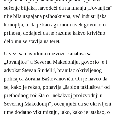
sušenje biljaka, navodeći da na imanju „Jovanjica“
nije bila uzgajana psihoaktivna, već industrijska
konoplja, te da je kao agronom uvek govorio o
prinosu, dodajući da ne razume kakvo krivično
delo mu se stavlja na teret.
U vezi sa navodima o izvozu kanabisa sa
„Jovanjice“ u Severnu Makedoniju, govorio je i
advokat Stevan Sinđelić, branilac okrivljenog
policajca Zorana Baštovanovića. On je naveo da
se, kako je rekao, ponavlja „šablon tužilaštva“ od
prethodnog ročišta o „nekakvoj proizvodnji u
Severnoj Makedoniji“, ocenjujući da se okrivljeni
time dodatno viktimizuju, iako, kako je istakao, o