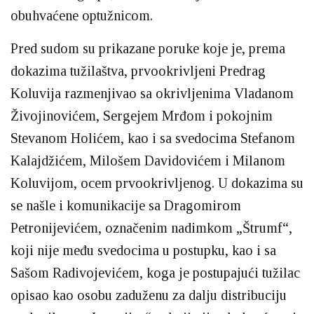
obuhvaćene optužnicom.
Pred sudom su prikazane poruke koje je, prema
dokazima tužilaštva, prvookrivljeni Predrag
Koluvija razmenjivao sa okrivljenima Vladanom
Živojinovićem, Sergejem Mrđom i pokojnim
Stevanom Holićem, kao i sa svedocima Stefanom
Kalajdžićem, Milošem Davidovićem i Milanom
Koluvijom, ocem prvookrivljenog. U dokazima su
se našle i komunikacije sa Dragomirom
Petronijevićem, označenim nadimkom „Štrumf“,
koji nije među svedocima u postupku, kao i sa
Sašom Radivojevićem, koga je postupajući tužilac
opisao kao osobu zaduženu za dalju distribuciju