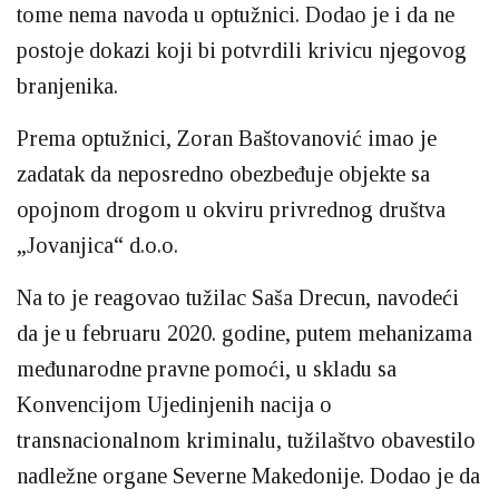
tome nema navoda u optužnici. Dodao je i da ne
postoje dokazi koji bi potvrdili krivicu njegovog
branjenika.
Prema optužnici, Zoran Baštovanović imao je
zadatak da neposredno obezbeđuje objekte sa
opojnom drogom u okviru privrednog društva
„Jovanjica“ d.o.o.
Na to je reagovao tužilac Saša Drecun, navodeći
da je u februaru 2020. godine, putem mehanizama
međunarodne pravne pomoći, u skladu sa
Konvencijom Ujedinjenih nacija o
transnacionalnom kriminalu, tužilaštvo obavestilo
nadležne organe Severne Makedonije. Dodao je da