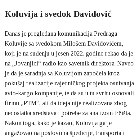
Koluvija i svedok Davidović
Danas je pregledana komunikacija Predraga
Koluvije sa svedokom Milošem Davidovićem,
koji je na suđenju u jesen 2022. godine rekao da je
na „Jovanjici“ radio kao savetnik direktora. Naveo
je da je saradnja sa Koluvijom započela kroz
pokušaj realizacije zajedničkog projekta osnivanja
avio-kargo kompanije, te da su u tu svrhu osnovali
firmu „PTM“, ali da ideja nije realizovana zbog
nedostatka sredstava i potrebe za analizom tržišta.
Nakon toga, kako je kazao, Koluvija ga je
angažovao na poslovima špedicije, transporta i