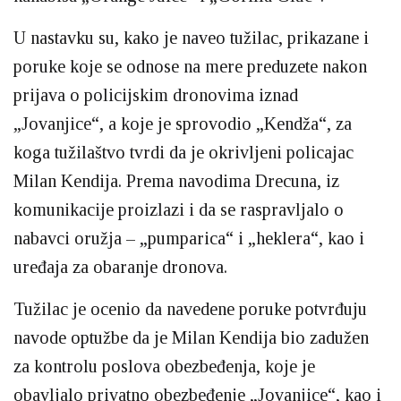
U nastavku su, kako je naveo tužilac, prikazane i
poruke koje se odnose na mere preduzete nakon
prijava o policijskim dronovima iznad
„Jovanjice“, a koje je sprovodio „Kendža“, za
koga tužilaštvo tvrdi da je okrivljeni policajac
Milan Kendija. Prema navodima Drecuna, iz
komunikacije proizlazi i da se raspravljalo o
nabavci oružja – „pumparica“ i „heklera“, kao i
uređaja za obaranje dronova.
Tužilac je ocenio da navedene poruke potvrđuju
navode optužbe da je Milan Kendija bio zadužen
za kontrolu poslova obezbeđenja, koje je
obavljalo privatno obezbeđenje „Jovanjice“, kao i