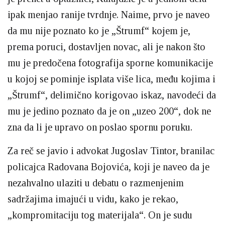
ipak menjao ranije tvrdnje. Naime, prvo je naveo
da mu nije poznato ko je „Štrumf“ kojem je,
prema poruci, dostavljen novac, ali je nakon što
mu je predočena fotografija sporne komunikacije
u kojoj se pominje isplata više lica, među kojima i
„Štrumf“, delimično korigovao iskaz, navodeći da
mu je jedino poznato da je on „uzeo 200“, dok ne
zna da li je upravo on poslao spornu poruku.
Za reč se javio i advokat Jugoslav Tintor, branilac
policajca Radovana Bojovića, koji je naveo da je
nezahvalno ulaziti u debatu o razmenjenim
sadržajima imajući u vidu, kako je rekao,
„kompromitaciju tog materijala“. On je sudu