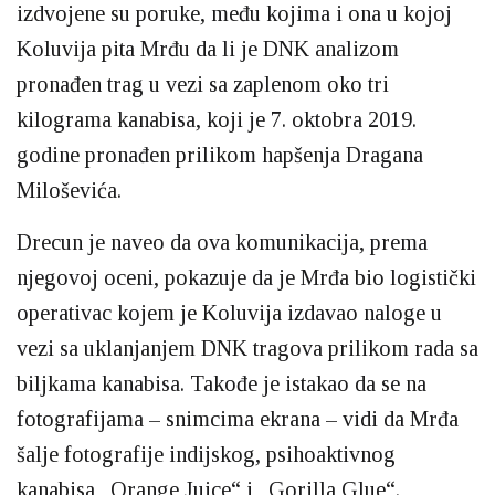
izdvojene su poruke, među kojima i ona u kojoj
Koluvija pita Mrđu da li je DNK analizom
pronađen trag u vezi sa zaplenom oko tri
kilograma kanabisa, koji je 7. oktobra 2019.
godine pronađen prilikom hapšenja Dragana
Miloševića.
Drecun je naveo da ova komunikacija, prema
njegovoj oceni, pokazuje da je Mrđa bio logistički
operativac kojem je Koluvija izdavao naloge u
vezi sa uklanjanjem DNK tragova prilikom rada sa
biljkama kanabisa. Takođe je istakao da se na
fotografijama – snimcima ekrana – vidi da Mrđa
šalje fotografije indijskog, psihoaktivnog
kanabisa „Orange Juice“ i „Gorilla Glue“.