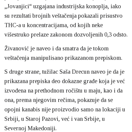
„Jovanjici“ uzgajana industrijska konoplja, iako
su rezultati brojnih veštačenja pokazali prisustvo
THC-a u koncentracijama, od kojih neke
višestruko prelaze zakonom dozvoljenih 0,3 odsto.
Živanović je naveo i da smatra da je tokom
veštačenja manipulisano prikazanom prepiskom.
S druge strane, tužilac Saša Drecun naveo je da je
prikazana prepiska deo dokazne građe koja je već
izvođena na prethodnom ročištu u maju, kao i da
ona, prema njegovim rečima, pokazuje da se
opojni kanabis nije proizvodio samo na lokaciji u
Srbiji, u Staroj Pazovi, već i van Srbije, u
Severnoj Makedoniji.