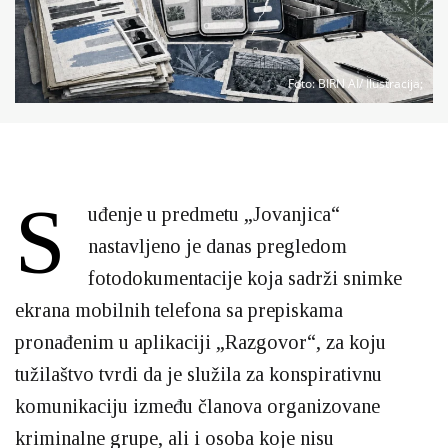
Foto
: BIRN AI/ Ilustracija;
S
uđenje u predmetu „Jovanjica“
nastavljeno je danas pregledom
fotodokumentacije koja sadrži snimke
ekrana mobilnih telefona sa prepiskama
pronađenim u aplikaciji „Razgovor“, za koju
tužilaštvo tvrdi da je služila za konspirativnu
komunikaciju između članova organizovane
kriminalne grupe, ali i osoba koje nisu