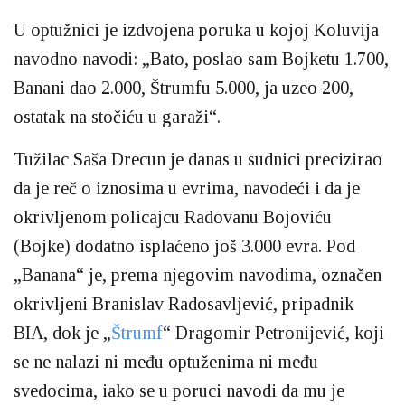
U optužnici je izdvojena poruka u kojoj Koluvija
navodno navodi: „Bato, poslao sam Bojketu 1.700,
Banani dao 2.000, Štrumfu 5.000, ja uzeo 200,
ostatak na stočiću u garaži“.
Tužilac Saša Drecun je danas u sudnici precizirao
da je reč o iznosima u evrima, navodeći i da je
okrivljenom policajcu Radovanu Bojoviću
(Bojke) dodatno isplaćeno još 3.000 evra. Pod
„Banana“ je, prema njegovim navodima, označen
okrivljeni Branislav Radosavljević, pripadnik
BIA, dok je „
Štrumf
“ Dragomir Petronijević, koji
se ne nalazi ni među optuženima ni među
svedocima, iako se u poruci navodi da mu je