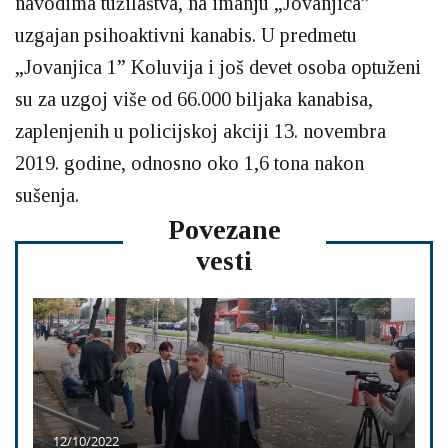
navodima tužilaštva, na imanju „Jovanjica”
uzgajan psihoaktivni kanabis. U predmetu
„Jovanjica 1” Koluvija i još devet osoba optuženi
su za uzgoj više od 66.000 biljaka kanabisa,
zaplenjenih u policijskoj akciji 13. novembra
2019. godine, odnosno oko 1,6 tona nakon
sušenja.
Povezane
vesti
12/10/2022