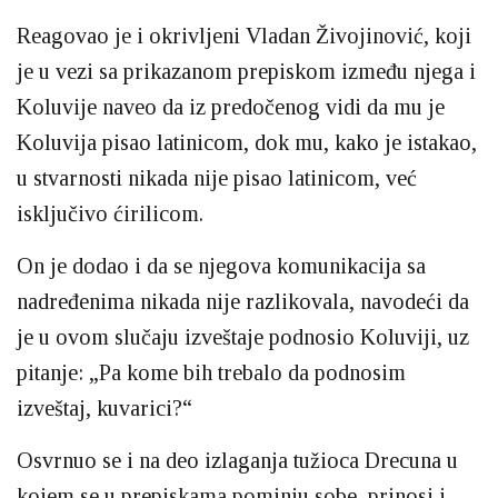
Reagovao je i okrivljeni Vladan Živojinović, koji
je u vezi sa prikazanom prepiskom između njega i
Koluvije naveo da iz predočenog vidi da mu je
Koluvija pisao latinicom, dok mu, kako je istakao,
u stvarnosti nikada nije pisao latinicom, već
isključivo ćirilicom.
On je dodao i da se njegova komunikacija sa
nadređenima nikada nije razlikovala, navodeći da
je u ovom slučaju izveštaje podnosio Koluviji, uz
pitanje: „Pa kome bih trebalo da podnosim
izveštaj, kuvarici?“
Osvrnuo se i na deo izlaganja tužioca Drecuna u
kojem se u prepiskama pominju sobe, prinosi i