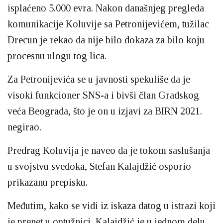
isplaćeno 5.000 evra. Nakon današnjeg pregleda
komunikacije Koluvije sa Petronijevićem, tužilac
Drecun je rekao da nije bilo dokaza za bilo koju
procesnu ulogu tog lica.
Za Petronijevića se u javnosti spekuliše da je
visoki funkcioner SNS-a i bivši član Gradskog
veća Beograda, što je on u izjavi za BIRN 2021.
negirao.
Predrag Koluvija je naveo da je tokom saslušanja
u svojstvu svedoka, Stefan Kalajdžić osporio
prikazanu prepisku.
Međutim, kako se vidi iz iskaza datog u istrazi koji
je prenet u optužnici, Kalajdžić je u jednom delu