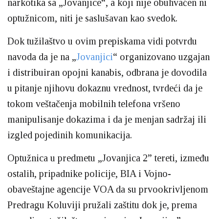
narkotika sa „Jovanjice“, a koji nije obuhvaćen ni
optužnicom, niti je saslušavan kao svedok.
Dok tužilaštvo u ovim prepiskama vidi potvrdu
navoda da je na „
Jovanjici
“ organizovano uzgajan
i distribuiran opojni kanabis, odbrana je dovodila
u pitanje njihovu dokaznu vrednost, tvrdeći da je
tokom veštačenja mobilnih telefona vršeno
manipulisanje dokazima i da je menjan sadržaj ili
izgled pojedinih komunikacija.
Optužnica u predmetu „Jovanjica 2” tereti, između
ostalih, pripadnike policije, BIA i Vojno-
obaveštajne agencije VOA da su prvookrivljenom
Predragu Koluviji pružali zaštitu dok je, prema