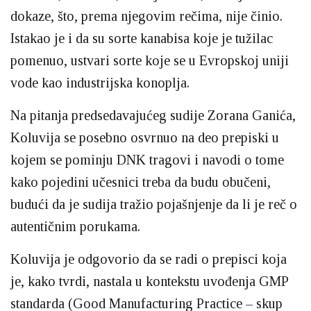
dokaze, što, prema njegovim rečima, nije činio.
Istakao je i da su sorte kanabisa koje je tužilac
pomenuo, ustvari sorte koje se u Evropskoj uniji
vode kao industrijska konoplja.
Na pitanja predsedavajućeg sudije Zorana Ganića,
Koluvija se posebno osvrnuo na deo prepiski u
kojem se pominju DNK tragovi i navodi o tome
kako pojedini učesnici treba da budu obučeni,
budući da je sudija tražio pojašnjenje da li je reč o
autentičnim porukama.
Koluvija je odgovorio da se radi o prepisci koja
je, kako tvrdi, nastala u kontekstu uvođenja GMP
standarda (Good Manufacturing Practice – skup