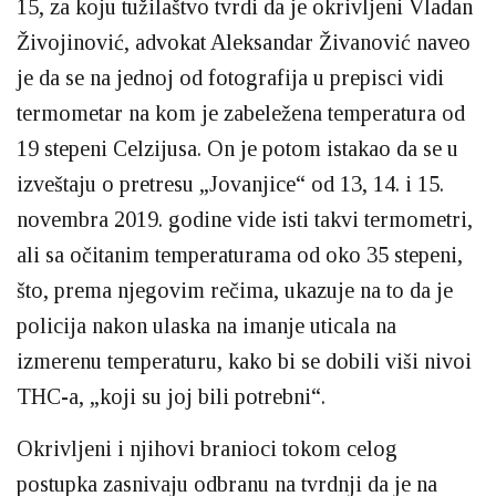
15, za koju tužilaštvo tvrdi da je okrivljeni Vladan
Živojinović, advokat Aleksandar Živanović naveo
je da se na jednoj od fotografija u prepisci vidi
termometar na kom je zabeležena temperatura od
19 stepeni Celzijusa. On je potom istakao da se u
izveštaju o pretresu „Jovanjice“ od 13, 14. i 15.
novembra 2019. godine vide isti takvi termometri,
ali sa očitanim temperaturama od oko 35 stepeni,
što, prema njegovim rečima, ukazuje na to da je
policija nakon ulaska na imanje uticala na
izmerenu temperaturu, kako bi se dobili viši nivoi
THC-a, „koji su joj bili potrebni“.
Okrivljeni i njihovi branioci tokom celog
postupka zasnivaju odbranu na tvrdnji da je na