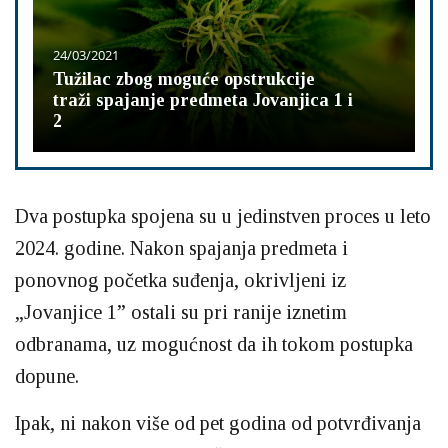
24/03/2021
Tužilac zbog moguće opstrukcije
traži spajanje predmeta Jovanjica 1 i
2
Dva postupka spojena su u jedinstven proces u leto
2024. godine. Nakon spajanja predmeta i
ponovnog početka suđenja, okrivljeni iz
„Jovanjice 1” ostali su pri ranije iznetim
odbranama, uz mogućnost da ih tokom postupka
dopune.
Ipak, ni nakon više od pet godina od potvrđivanja