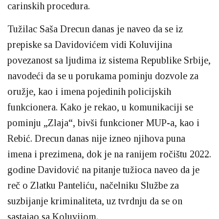
carinskih procedura.
Tužilac Saša Drecun danas je naveo da se iz
prepiske sa Davidovićem vidi Koluvijina
povezanost sa ljudima iz sistema Republike Srbije,
navodeći da se u porukama pominju dozvole za
oružje, kao i imena pojedinih policijskih
funkcionera. Kako je rekao, u komunikaciji se
pominju „Zlaja“, bivši funkcioner MUP-a, kao i
Rebić. Drecun danas nije izneo njihova puna
imena i prezimena, dok je na ranijem ročištu 2022.
godine Davidović na pitanje tužioca naveo da je
reč o Zlatku Panteliću, načelniku Službe za
suzbijanje kriminaliteta, uz tvrdnju da se on
sastajao sa Koluvijom.