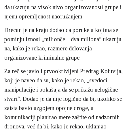
da ukazuju na visok nivo organizovanosti grupe i
njenu opremljenost naoružanjem.
Drecun je na kraju dodao da poruke u kojima se
pominju iznosi „milionče – dva miliona“ ukazuju
na, kako je rekao, razmere delovanja
organizovane kriminalne grupe.
Za reč se javio i prvookrivljeni Predrag Koluvija,
koji je naveo da su, kako je rekao, „svedoci
manipulacije i pokušaja da se prikažu nelogične
stvari“. Dodao je da nije logično da bi, ukoliko se
zaista bavio uzgojem opojne droge, u
komunikaciji planirao mere zaštite od nadzornih
dronova, već da bi, kako je rekao, uklanjao