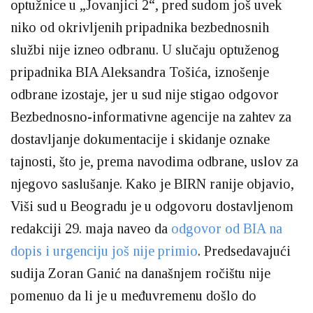
optužnice u „Jovanjici 2“, pred sudom još uvek
niko od okrivljenih pripadnika bezbednosnih
službi nije izneo odbranu. U slučaju optuženog
pripadnika BIA Aleksandra Tošića, iznošenje
odbrane izostaje, jer u sud nije stigao odgovor
Bezbednosno-informativne agencije na zahtev za
dostavljanje dokumentacije i skidanje oznake
tajnosti, što je, prema navodima odbrane, uslov za
njegovo saslušanje. Kako je BIRN ranije objavio,
Viši sud u Beogradu je u odgovoru dostavljenom
redakciji 29. maja naveo da
odgovor od BIA na
dopis i urgenciju još nije primio
. Predsedavajući
sudija Zoran Ganić na današnjem ročištu nije
pomenuo da li je u međuvremenu došlo do