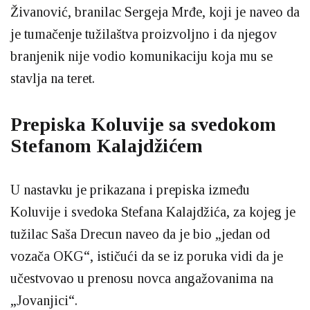
Živanović, branilac Sergeja Mrđe, koji je naveo da
je tumačenje tužilaštva proizvoljno i da njegov
branjenik nije vodio komunikaciju koja mu se
stavlja na teret.
Prepiska Koluvije sa svedokom
Stefanom Kalajdžićem
U nastavku je prikazana i prepiska između
Koluvije i svedoka Stefana Kalajdžića, za kojeg je
tužilac Saša Drecun naveo da je bio „jedan od
vozača OKG“, ističući da se iz poruka vidi da je
učestvovao u prenosu novca angažovanima na
„Jovanjici“.