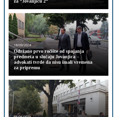
za “Jovanjicu 2“
18/09/2024
Održano prvo ročište od spajanja
predmeta u slučaju Jovanjica –
advokati tvrde da nisu imali vremena
za pripremu
16/06/2021