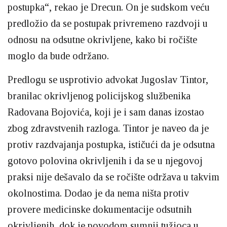
postupka“, rekao je Drecun. On je sudskom veću
predložio da se postupak privremeno razdvoji u
odnosu na odsutne okrivljene, kako bi ročište
moglo da bude održano.
Predlogu se usprotivio advokat Jugoslav Tintor,
branilac okrivljenog policijskog službenika
Radovana Bojovića, koji je i sam danas izostao
zbog zdravstvenih razloga. Tintor je naveo da je
protiv razdvajanja postupka, ističući da je odsutna
gotovo polovina okrivljenih i da se u njegovoj
praksi nije dešavalo da se ročište održava u takvim
okolnostima. Dodao je da nema ništa protiv
provere medicinske dokumentacije odsutnih
okrivljenih, dok je povodom sumnji tužioca u