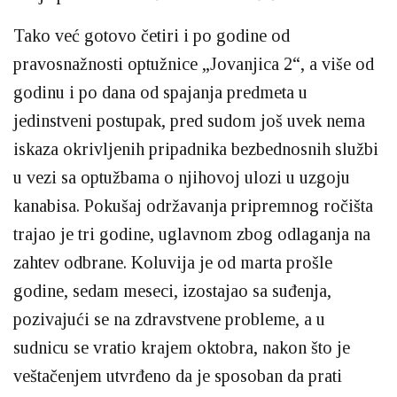
Tako već gotovo četiri i po godine od
pravosnažnosti optužnice „Jovanjica 2“, a više od
godinu i po dana od spajanja predmeta u
jedinstveni postupak, pred sudom još uvek nema
iskaza okrivljenih pripadnika bezbednosnih službi
u vezi sa optužbama o njihovoj ulozi u uzgoju
kanabisa. Pokušaj održavanja pripremnog ročišta
trajao je tri godine, uglavnom zbog odlaganja na
zahtev odbrane. Koluvija je od marta prošle
godine, sedam meseci, izostajao sa suđenja,
pozivajući se na zdravstvene probleme, a u
sudnicu se vratio krajem oktobra, nakon što je
veštačenjem utvrđeno da je sposoban da prati