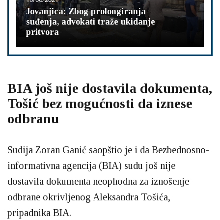
Jovanjica: Zbog prolongiranja
suđenja, advokati traže ukidanje
pritvora
BIA još nije dostavila dokumenta,
Tošić bez mogućnosti da iznese
odbranu
Sudija Zoran Ganić saopštio je i da Bezbednosno-
informativna agencija (BIA) sudu još nije
dostavila dokumenta neophodna za iznošenje
odbrane okrivljenog Aleksandra Tošića,
pripadnika BIA.