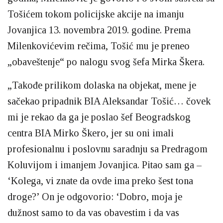
Tošićem tokom policijske akcije na imanju
Jovanjica 13. novembra 2019. godine. Prema
Milenkovićevim rečima, Tošić mu je prenеo
„obaveštenje“ po nalogu svog šefa Mirka Škera.
„Takođe prilikom dolaska na objekat, mene je
sačekao pripadnik BIA Aleksandar Tošić… čovek
mi je rekao da ga je poslao šef Beogradskog
centra BIA Mirko Škero, jer su oni imali
profesionalnu i poslovnu saradnju sa Predragom
Koluvijom i imanjem Jovanjica. Pitao sam ga –
‘Kolega, vi znate da ovde ima preko šest tona
droge?’ On je odgovorio: ‘Dobro, moja je
dužnost samo to da vas obavestim i da vas