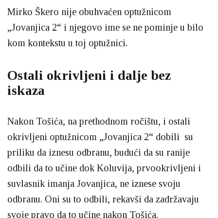
Mirko Škero nije obuhvaćen optužnicom
„Jovanjica 2“ i njegovo ime se ne pominje u bilo
kom kontekstu u toj optužnici.
Ostali okrivljeni i dalje bez
iskaza
Nakon Tošića, na prethodnom ročištu, i ostali
okrivljeni optužnicom „Jovanjica 2“ dobili su
priliku da iznesu odbranu, budući da su ranije
odbili da to učine dok Koluvija, prvookrivljeni i
suvlasnik imanja Jovanjica, ne iznese svoju
odbranu. Oni su to odbili, rekavši da zadržavaju
svoje pravo da to učine nakon Tošića.