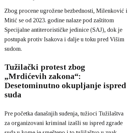
Zbog procene ugrožene bezbednosti, Milenković i
Mitić se od 2023. godine nalaze pod zaštitom
Specijalne antiterorističke jedinice (SAJ), dok je
postupak protiv Isakova i dalje u toku pred Višim
sudom.
Tužilački protest zbog
„Mrdićevih zakona“:
Desetominutno okupljanje ispred
suda
Pre početka današnjih suđenja, tužioci Tužilaštva
za organizovani kriminal izašli su ispred zgrade
suda u kome je smešteno i to tužilaštvo u znak