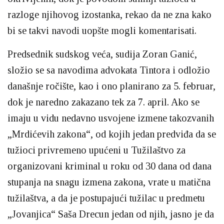
razloge njihovog izostanka, rekao da ne zna kako
bi se takvi navodi uopšte mogli komentarisati.
Predsednik sudskog veća, sudija Zoran Ganić,
složio se sa navodima advokata Tintora i odložio
današnje ročište, kao i ono planirano za 5. februar,
dok je naredno zakazano tek za 7. april. Ako se
imaju u vidu nedavno usvojene izmene takozvanih
„Mrdićevih zakona“, od kojih jedan predviđa da se
tužioci privremeno upućeni u Tužilaštvo za
organizovani kriminal u roku od 30 dana od dana
stupanja na snagu izmena zakona, vrate u matična
tužilaštva, a da je postupajući tužilac u predmetu
„Jovanjica“ Saša Drecun jedan od njih, jasno je da