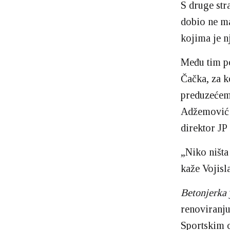
S druge str
dobio ne ma
kojima je n
Među tim p
Čačka, za k
preduzeće
Adžemović
direktor JP
„Niko ništa
kaže Vojisl
Betonjerka
renoviranju
Sportskim 