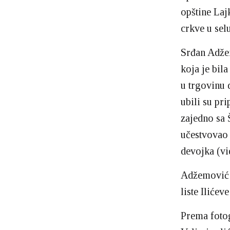
opštine Laj
crkve u selu
Srđan Adže
koja je bil
u trgovinu 
ubili su pr
zajedno sa 
učestvovao 
devojka (vid
Adžemović j
liste Iliće
Prema fotog