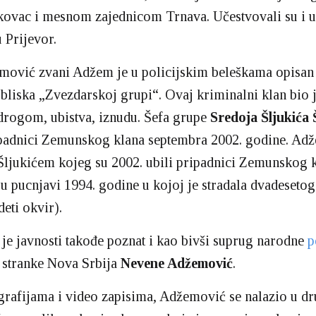
kovac i mesnom zajednicom Trnava. Učestvovali su i u
 Prijevor.
mović zvani Adžem je u policijskim beleškama opisan
a bliska „Zvezdarskoj grupi“. Ovaj kriminalni klan bio 
drogom, ubistva, iznudu. Šefa grupe
Sredoja Šljukića 
ipadnici Zemunskog klana septembra 2002. godine. Adž
Šljukićem kojeg su 2002. ubili pripadnici Zemunskog k
u pucnjavi 1994. godine u kojoj je stradala dvadeseto
eti okvir).
e javnosti takođe poznat i kao bivši suprug narodne
p
ve stranke Nova Srbija
Nevene Adžemović
.
rafijama i video zapisima, Adžemović se nalazio u dr