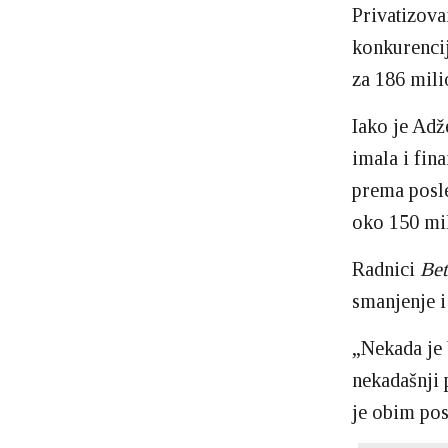
Privatizova
konkurencij
za 186 mili
Iako je Ad
imala i fin
prema posle
oko 150 mil
Radnici
Bet
smanjenje i
„Nekada je 
nekadašnji 
je obim po