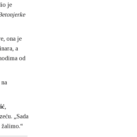
io je
Betonjerke
e, ona je
inara, a
ihodima od
 na
ić
,
zeću. „Sada
e žalimo.“