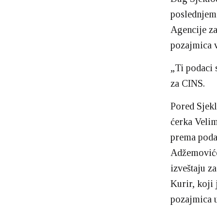
poslednje
Agencije za
pozajmica 
„Ti podaci 
za CINS.
Pored Sjek
ćerka Velim
prema poda
Adžemović
izveštaju z
Kurir, koji 
pozajmica 