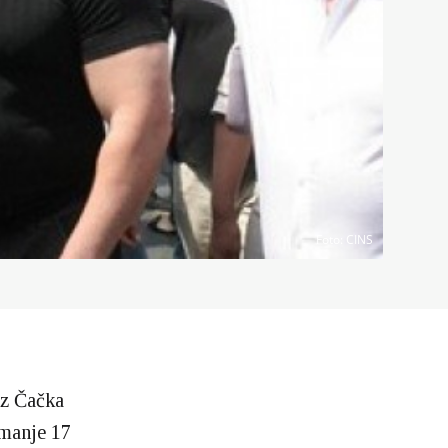
Foto
: CINS
z Čačka
jmanje 17