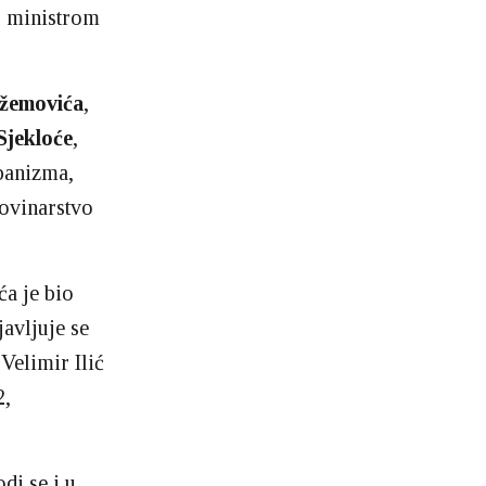
, ministrom
žemovića
,
Sjekloće
,
rbanizma,
novinarstvo
ća je bio
avljuje se
 Velimir Ilić
2,
di se i u