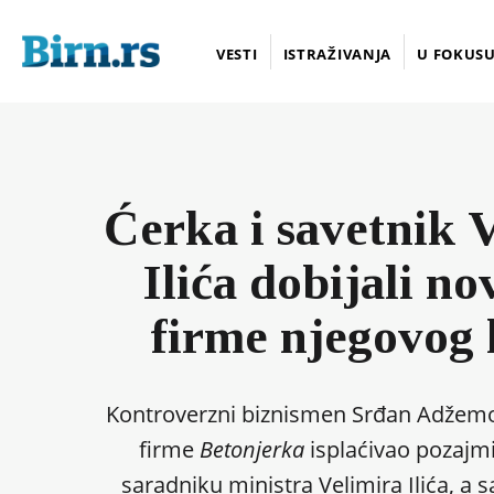
VESTI
ISTRAŽIVANJA
U FOKUS
Ćerka i savetnik 
Ilića dobijali no
firme njegovog
Kontroverzni biznismen Srđan Adžemo
firme
Betonjerka
isplaćivao pozajmi
saradniku ministra Velimira Ilića, a 