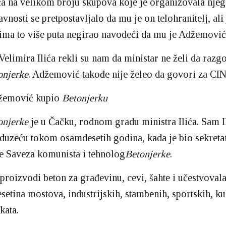
ća na velikom broju skupova koje je organizovala nje
avnosti se pretpostavljalo da mu je on telohranitelj, ali
jima to više puta negirao navodeći da mu je Adžemovi
 Velimira Ilića rekli su nam da ministar ne želi da razg
onjerke
. Adžemović takođe nije želeo da govori za CIN
žemović kupio
Betonjerku
onjerke
je u Čačku, rodnom gradu ministra Ilića. Sam Il
duzeću tokom osamdesetih godina, kada je bio sekret
e Saveza komunista i tehnolog
Betonjerke
.
roizvodi beton za građevinu, cevi, šahte i učestvovala
esetina mostova, industrijskih, stambenih, sportskih, ku
kata.