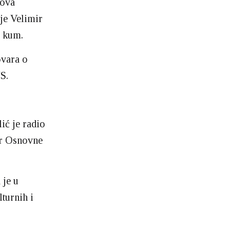
gova
 je Velimir
ć kum.
ovara o
S.
ić je radio
ar Osnovne
 je u
lturnih i