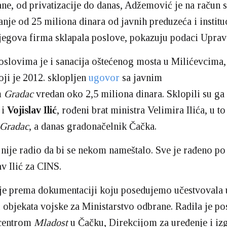
ane, od privatizacije do danas, Adžemović je na račun 
nje od 25 miliona dinara od javnih preduzeća i instituc
jegova firma sklapala poslove, pokazuju podaci Uprav
oslovima je i sanacija oštećenog mosta u Milićevcima
oji je 2012. sklopljen
ugovor
sa javnim
m
Gradac
vredan oko 2,5 miliona dinara. Sklopili su ga
 i
Vojislav Ilić
, rođeni brat ministra Velimira Ilića, u t
Gradac
, a danas gradonačelnik Čačka.
 nije radio da bi se nekom nameštalo. Sve je rađeno po
av Ilić za CINS.
je prema dokumentaciji koju posedujemo učestvovala 
 objekata vojske za Ministarstvo odbrane. Radila je pos
centrom
Mladost
u Čačku, Direkcijom za uređenje i iz