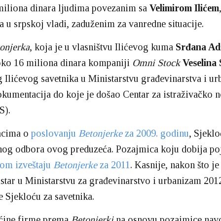
miliona dinara ljudima povezanim sa
Velimirom Ilićem
ja u srpskoj vladi, zaduženim za vanredne situacije.
onjerka
, koja je u vlasništvu Ilićevog kuma
Srđana Ad
oko 16 miliona dinara kompaniji
Omni Stock
Veselina 
 Ilićevog savetnika u Ministarstvu građevinarstva i u
kumentacija do koje je došao Centar za istraživačko 
S).
acima o
poslovanju
Betonjerke
za 2009. godinu
, Sjeklo
og odbora ovog preduzeća. Pozajmica koju dobija poj
kom izveštaju
Betonjerke
za 2011
. Kasnije, nakon što je
star u Ministarstvu za građevinarstvo i urbanizam 201
 Sjekloću za savetnika.
ćine firme prema
Betonjerki
na osnovu pozajmice navo