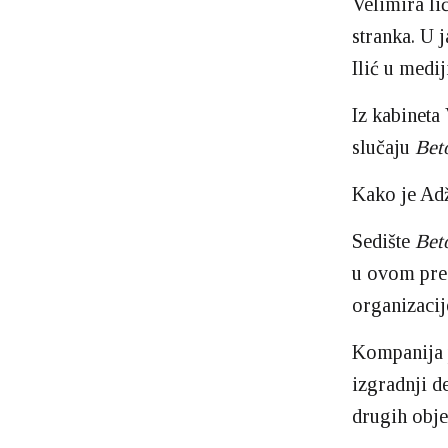
Velimira li
stranka. U j
Ilić u medi
Iz kabineta
slučaju
Bet
Kako je Ad
Sedište
Bet
u ovom pre
organizacij
Kompanija p
izgradnji d
drugih obje