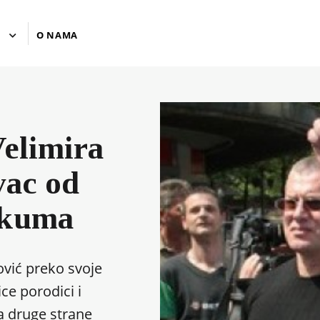
U
O NAMA
Velimira
vac od
 kuma
vić preko svoje
ce porodici i
sa druge strane