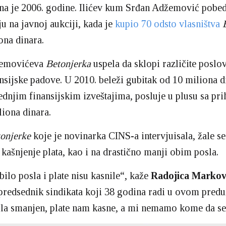
na je 2006. godine. Ilićev kum Srđan Adžemović pobed
u na javnoj aukciji, kada je
kupio 70 odsto vlasništva
ona dinara.
žemovićeva
Betonjerka
uspela da sklоpi različite poslov
ansijske padove. U 2010. beleži gubitak od 10 miliona d
dnjim finansijskim izveštajima, posluje u plusu sa pr
iona dinara.
onjerke
koje je novinarka CINS-a intervjuisala, žale se
 kašnjenje plata, kao i na drastično manji obim posla.
bilo posla i plate nisu kasnile“, kaže
Radojica Markov
predsednik sindikata koji 38 godina radi u ovom predu
sla smanjen, plate nam kasne, a mi nemamo kome da s