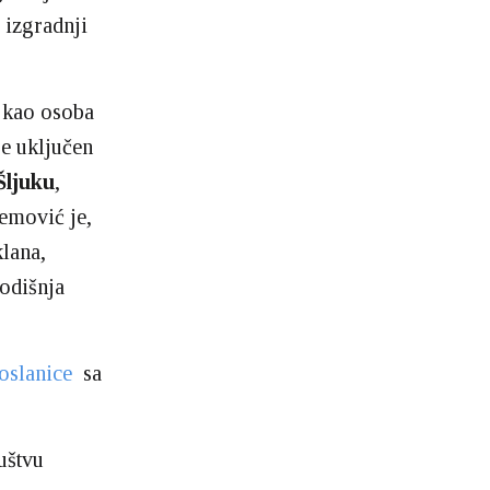
 izgradnji
 kao osoba
je uključen
Šljuku
,
emović je,
lana,
godišnja
oslanice
sa
uštvu