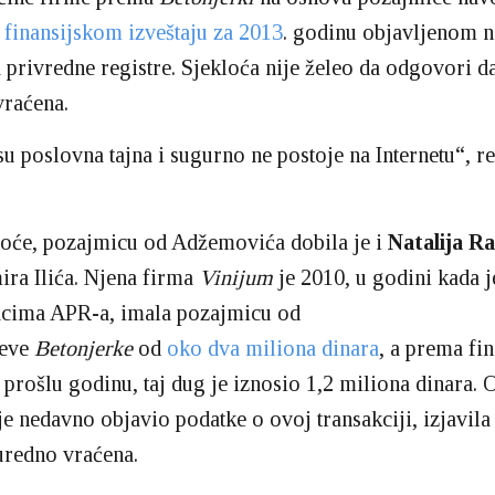
m
finansijskom izveštaju za 2013
. godinu objavljenom n
 privredne registre. Sjekloća nije želeo da odgovori da
vraćena.
su poslovna tajna i sugurno ne postoje na Internetu“, r
loće, pozajmicu od Adžemovića dobila je i
Natalija Ra
ira Ilića. Njena firma
Vinijum
je 2010, u godini kada 
cima APR-a, imala pozajmicu od
eve
Betonjerke
od
oko dva miliona dinara
, a prema fi
a prošlu godinu, taj dug je iznosio 1,2 miliona dinara. 
je nedavno objavio podatke o ovoj transakciji, izjavila 
uredno vraćena.