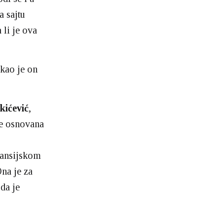
a sajtu
 li je ova
ekao je on
kićević
,
je osnovana
nansijskom
Ona je za
da je