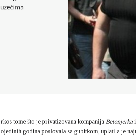
duzećima
prkos tome što je privatizovana kompanija
Betonjerka
i
pojedinih godina poslovala sa gubitkom, uplatila je na