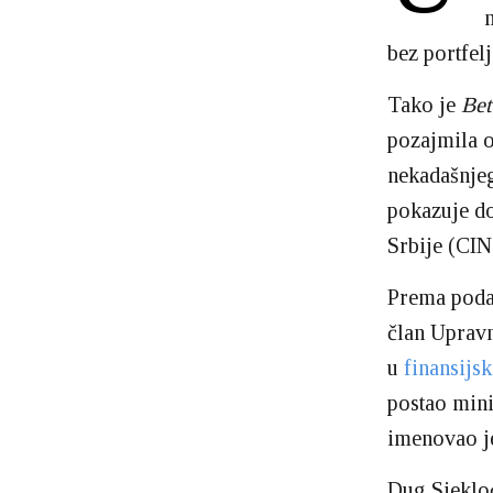
bez portfel
Tako je
Bet
pozajmila 
nekadašnjeg
pokazuje do
Srbije (CIN
Prema pod
član Upravn
u
finansijs
postao mini
imenovao je
Dug Sjeklo