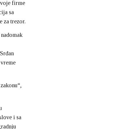
svoje firme
ija sa
e za trezor.
, nadomak
 Srđan
o vreme
 zakonu“,
u
love i sa
gradnju