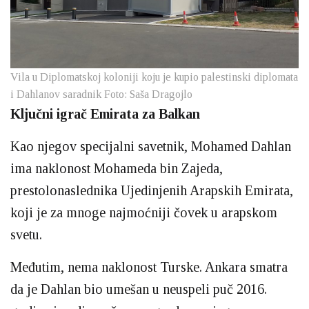
Vila u Diplomatskoj koloniji koju je kupio palestinski diplomata
i Dahlanov saradnik Foto: Saša Dragojlo
Ključni igrač Emirata za Balkan
Kao njegov specijalni savetnik, Mohamed Dahlan
ima naklonost Mohameda bin Zajeda,
prestolonaslednika Ujedinjenih Arapskih Emirata,
koji je za mnoge najmoćniji čovek u arapskom
svetu.
Međutim, nema naklonost Turske. Ankara smatra
da je Dahlan bio umešan u neuspeli puč 2016.