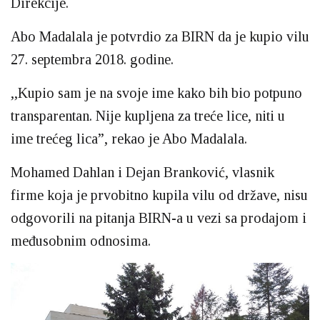
Direkcije.
Abo Madalala je potvrdio za BIRN da je kupio vilu
27. septembra 2018. godine.
,,Kupio sam je na svoje ime kako bih bio potpuno
transparentan. Nije kupljena za treće lice, niti u
ime trećeg lica”, rekao je Abo Madalala.
Mohamed Dahlan i Dejan Branković, vlasnik
firme koja je prvobitno kupila vilu od države, nisu
odgovorili na pitanja BIRN-a u vezi sa prodajom i
međusobnim odnosima.