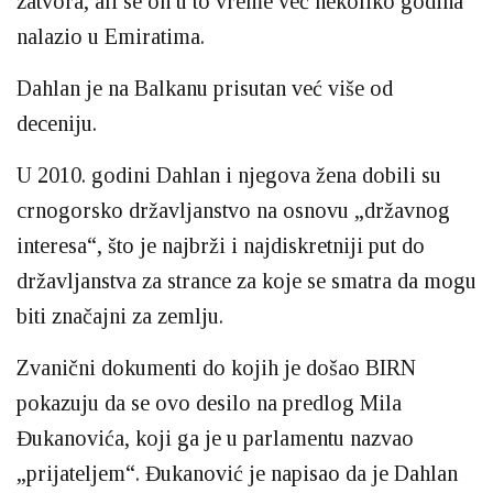
zatvora, ali se on u to vreme već nekoliko godina
nalazio u Emiratima.
Dahlan je na Balkanu prisutan već više od
deceniju.
U 2010. godini Dahlan i njegova žena dobili su
crnogorsko državljanstvo na osnovu „državnog
interesa“, što je najbrži i najdiskretniji put do
državljanstva za strance za koje se smatra da mogu
biti značajni za zemlju.
Zvanični dokumenti do kojih je došao BIRN
pokazuju da se ovo desilo na predlog Mila
Đukanovića, koji ga je u parlamentu nazvao
„prijateljem“. Đukanović je napisao da je Dahlan