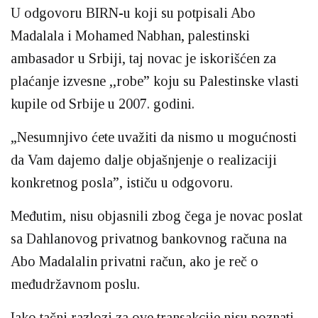
U odgovoru BIRN-u koji su potpisali Abo
Madalala i Mohamed Nabhan, palestinski
ambasador u Srbiji, taj novac je iskorišćen za
plaćanje izvesne ,,robe” koju su Palestinske vlasti
kupile od Srbije u 2007. godini.
„Nesumnjivo ćete uvažiti da nismo u mogućnosti
da Vam dajemo dalje objašnjenje o realizaciji
konkretnog posla”, ističu u odgovoru.
Međutim, nisu objasnili zbog čega je novac poslat
sa Dahlanovog privatnog bankovnog računa na
Abo Madalalin privatni račun, ako je reč o
međudržavnom poslu.
Iako tačni razlozi za ove transakcije nisu poznati,