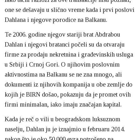
one se dešavaju u slično vreme kada i prvi poslovi
Dahlana i njegove porodice na Balkanu.
Te 2006. godine njegov stariji brat Abdrabou
Dahlan i njegovi bratanci počeli su da otvaraju
firme za prodaju nekretnina i građevinskih usluga
u Srbiji i Crnoj Gori. O njihovim poslovnim
aktivnostima na Balkanu se ne zna mnogo, ali
dokumenti iz njihovih kompanija u obe zemlje do
kojih je BIRN došao, pokazuju da je promet ovih
firmi minimalan, iako imaju značajan kapital.
Kada je reč o vili u beogradskom luksuznom
naselju, Dahlan ju je iznajmio u februaru 2014.
nakon što je oko 50.000 evra potrošeno na