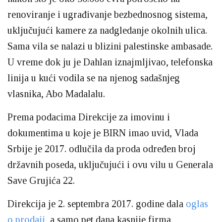
renoviranje i ugrađivanje bezbednosnog sistema,
uključujući kamere za nadgledanje okolnih ulica.
Sama vila se nalazi u blizini palestinske ambasade.
U vreme dok ju je Dahlan iznajmljivao, telefonska
linija u kući vodila se na njenog sadašnjeg
vlasnika, Abo Madalalu.
Prema podacima Direkcije za imovinu i
dokumentima u koje je BIRN imao uvid, Vlada
Srbije je 2017. odlučila da proda određen broj
državnih poseda, uključujući i ovu vilu u Generala
Save Grujića 22.
Direkcija je 2. septembra 2017. godine dala
oglas
o prodaji
, a samo pet dana kasnije firma