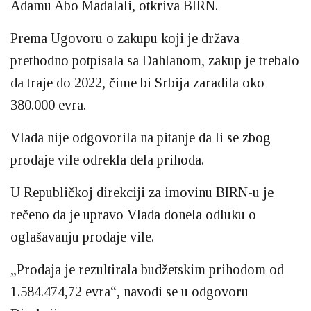
Adamu Abo Madalali, otkriva BIRN.
Prema Ugovoru o zakupu koji je država
prethodno potpisala sa Dahlanom, zakup je trebalo
da traje do 2022, čime bi Srbija zaradila oko
380.000 evra.
Vlada nije odgovorila na pitanje da li se zbog
prodaje vile odrekla dela prihoda.
U Republičkoj direkciji za imovinu BIRN-u je
rečeno da je upravo Vlada donela odluku o
oglašavanju prodaje vile.
„Prodaja je rezultirala budžetskim prihodom od
1.584.474,72 evra“, navodi se u odgovoru