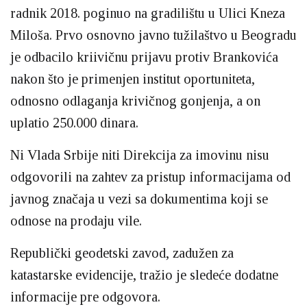
radnik 2018. poginuo na gradilištu u Ulici Kneza
Miloša. Prvo osnovno javno tužilaštvo u Beogradu
je odbacilo kriivičnu prijavu protiv Brankovića
nakon što je primenjen institut oportuniteta,
odnosno odlaganja krivičnog gonjenja, a on
uplatio 250.000 dinara.
Ni Vlada Srbije niti Direkcija za imovinu nisu
odgovorili na zahtev za pristup informacijama od
javnog značaja u vezi sa dokumentima koji se
odnose na prodaju vile.
Republički geodetski zavod, zadužen za
katastarske evidencije, tražio je sledeće dodatne
informacije pre odgovora.