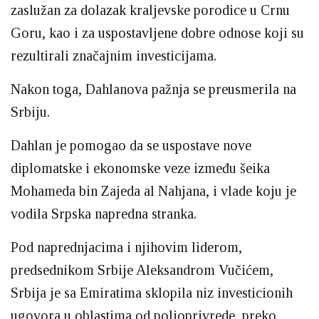
zaslužan za dolazak kraljevske porodice u Crnu
Goru, kao i za uspostavljene dobre odnose koji su
rezultirali značajnim investicijama.
Nakon toga, Dahlanova pažnja se preusmerila na
Srbiju.
Dahlan je pomogao da se uspostave nove
diplomatske i ekonomske veze između šeika
Mohameda bin Zajeda al Nahjana, i vlade koju je
vodila Srpska napredna stranka.
Pod naprednjacima i njihovim liderom,
predsednikom Srbije Aleksandrom Vučićem,
Srbija je sa Emiratima sklopila niz investicionih
ugovora u oblastima od poljoprivrede, preko