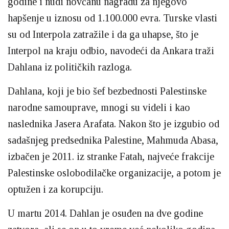
godine i nudi novčanu nagradu za njegovo
hapšenje u iznosu od 1.100.000 evra. Turske vlasti
su od Interpola zatražile i da ga uhapse, što je
Interpol na kraju odbio, navodeći da Ankara traži
Dahlana iz političkih razloga.
Dahlana, koji je bio šef bezbednosti Palestinske
narodne samouprave, mnogi su videli i kao
naslednika Jasera Arafata. Nakon što je izgubio od
sadašnjeg predsednika Palestine, Mahmuda Abasa,
izbačen je 2011. iz stranke Fatah, najveće frakcije
Palestinske oslobodilačke organizacije, a potom je
optužen i za korupciju.
U martu 2014. Dahlan je osuđen na dve godine