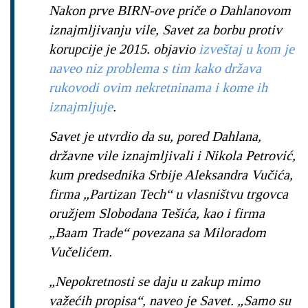
Nakon prve BIRN-ove priče o Dahlanovom
iznajmljivanju vile, Savet za borbu protiv
korupcije je 2015. objavio
izveštaj u kom je
naveo niz problema s tim kako država
rukovodi ovim nekretninama i kome ih
iznajmljuje
.
Savet je utvrdio da su, pored Dahlana,
državne vile iznajmljivali i Nikola Petrović,
kum predsednika Srbije Aleksandra Vučića,
firma „Partizan Tech“ u vlasništvu trgovca
oružjem Slobodana Tešića, kao i firma
„Baam Trade“ povezana sa Miloradom
Vučelićem.
„Nepokretnosti se daju u zakup mimo
važećih propisa“, naveo je Savet. „Samo su