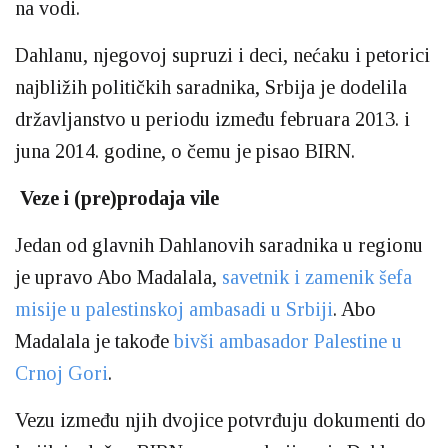
na vodi.
Dahlanu, njegovoj supruzi i deci, nećaku i petorici
najbližih političkih saradnika, Srbija je dodelila
državljanstvo u periodu između februara 2013. i
juna 2014. godine, o čemu je pisao BIRN.
Veze i (pre)prodaja vile
Jedan od glavnih Dahlanovih saradnika u regionu
je upravo Abo Madalala,
savetnik i zamenik šefa
misije u palestinskoj ambasadi u Srbiji
. Abo
Madalala je takođe
bivši ambasador Palestine u
Crnoj Gori
.
Vezu između njih dvojice potvrđuju dokumenti do