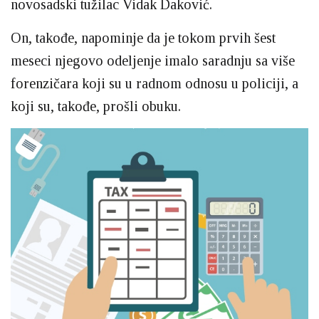
novosadski tužilac Vidak Daković.
On, takođe, napominje da je tokom prvih šest
meseci njegovo odeljenje imalo saradnju sa više
forenzičara koji su u radnom odnosu u policiji, a
koji su, takođe, prošli obuku.