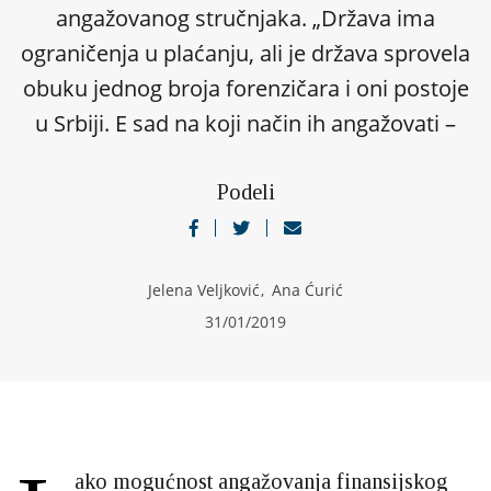
angažovanog stručnjaka. „Država ima
ograničenja u plaćanju, ali je država sprovela
obuku jednog broja forenzičara i oni postoje
u Srbiji. E sad na koji način ih angažovati –
Podeli
Jelena Veljković
,
Ana Ćurić
31/01/2019
ako mogućnost angažovanja finansijskog