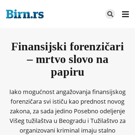
Finansijski forenzičari
– mrtvo slovo na
papiru
Iako mogućnost angažovanja finansijskog
forenzičara svi ističu kao prednost novog
zakona, za sada jedino Posebno odeljenje
Višeg tužilaštva u Beogradu i Tužilaštvo za
organizovani kriminal imaju stalno