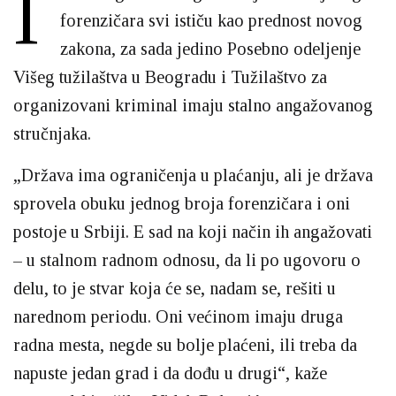
I
forenzičara svi ističu kao prednost novog
zakona, za sada jedino Posebno odeljenje
Višeg tužilaštva u Beogradu i Tužilaštvo za
organizovani kriminal imaju stalno angažovanog
stručnjaka.
„Država ima ograničenja u plaćanju, ali je država
sprovela obuku jednog broja forenzičara i oni
postoje u Srbiji. E sad na koji način ih angažovati
– u stalnom radnom odnosu, da li po ugovoru o
delu, to je stvar koja će se, nadam se, rešiti u
narednom periodu. Oni većinom imaju druga
radna mesta, negde su bolje plaćeni, ili treba da
napuste jedan grad i da dođu u drugi“, kaže