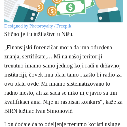
Designed by Photoroyalty / Freepik
Slično je i u tužilaštvu u Nišu.
„Finansijski forenzičar mora da ima određena
znanja, sertifikate,… Mi na našoj teritoriji
trenutno imamo samo jednog koji radi u državnoj
instituciji, čovek ima platu tamo i zašto bi radio za
ovu platu ovde. Mi imamo sistematizovano to
radno mesto, ali za sada se niko nije javio sa tim
kvalifikacijama. Nije ni raspisan konkurs“, kaže za
BIRN tužilac Ivan Simonović.
I on dodaje da to odeljenje trenutno koristi usluge