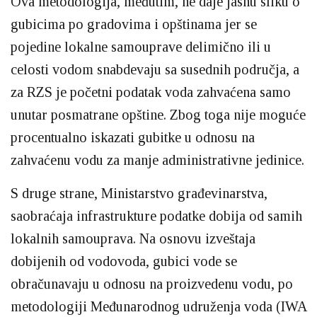
Ova metodologija, međutim, ne daje jasnu sliku o
gubicima po gradovima i opštinama jer se
pojedine lokalne samouprave delimično ili u
celosti vodom snabdevaju sa susednih područja, a
za RZS je početni podatak voda zahvaćena samo
unutar posmatrane opštine. Zbog toga nije moguće
procentualno iskazati gubitke u odnosu na
zahvaćenu vodu za manje administrativne jedinice.
S druge strane, Ministarstvo građevinarstva,
saobraćaja infrastrukture podatke dobija od samih
lokalnih samouprava. Na osnovu izveštaja
dobijenih od vodovoda, gubici vode se
obračunavaju u odnosu na proizvedenu vodu, po
metodologiji Međunarodnog udruženja voda (IWA