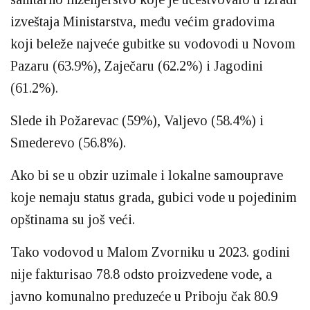
izveštaja Ministarstva, među većim gradovima
koji beleže najveće gubitke su vodovodi u Novom
Pazaru (63.9%), Zaječaru (62.2%) i Jagodini
(61.2%).
Slede ih Požarevac (59%), Valjevo (58.4%) i
Smederevo (56.8%).
Ako bi se u obzir uzimale i lokalne samouprave
koje nemaju status grada, gubici vode u pojedinim
opštinama su još veći.
Tako vodovod u Malom Zvorniku u 2023. godini
nije fakturisao 78.8 odsto proizvedene vode, a
javno komunalno preduzeće u Priboju čak 80.9