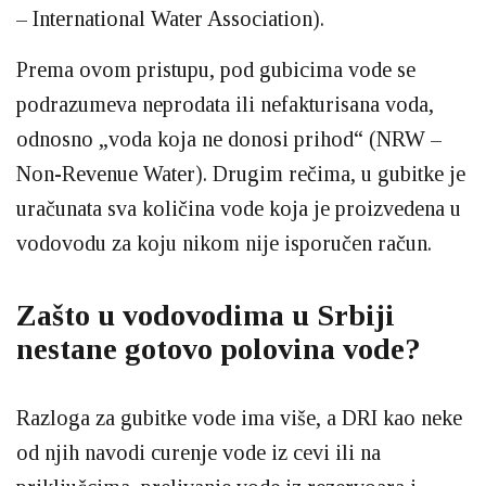
– International Water Association).
Prema ovom pristupu, pod gubicima vode se
podrazumeva neprodata ili nefakturisana voda,
odnosno „voda koja ne donosi prihod“ (NRW –
Non-Revenue Water). Drugim rečima, u gubitke je
uračunata sva količina vode koja je proizvedena u
vodovodu za koju nikom nije isporučen račun.
Zašto u vodovodima u Srbiji
nestane gotovo polovina vode?
Razloga za gubitke vode ima više, a DRI kao neke
od njih navodi curenje vode iz cevi ili na