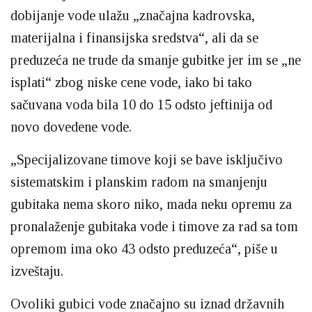
dobijanje vode ulažu „značajna kadrovska,
materijalna i finansijska sredstva“, ali da se
preduzeća ne trude da smanje gubitke jer im se „ne
isplati“ zbog niske cene vode, iako bi tako
sačuvana voda bila 10 do 15 odsto jeftinija od
novo dovedene vode.
„Specijalizovane timove koji se bave isključivo
sistematskim i planskim radom na smanjenju
gubitaka nema skoro niko, mada neku opremu za
pronalaženje gubitaka vode i timove za rad sa tom
opremom ima oko 43 odsto preduzeća“, piše u
izveštaju.
Ovoliki gubici vode značajno su iznad državnih