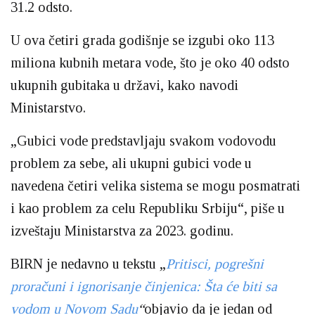
31.2 odsto.
U ova četiri grada godišnje se izgubi oko 113
miliona kubnih metara vode, što je oko 40 odsto
ukupnih gubitaka u državi, kako navodi
Ministarstvo.
„Gubici vode predstavljaju svakom vodovodu
problem za sebe, ali ukupni gubici vode u
navedena četiri velika sistema se mogu posmatrati
i kao problem za celu Republiku Srbiju“, piše u
izveštaju Ministarstva za 2023. godinu.
BIRN je nedavno u tekstu „
Pritisci, pogrešni
proračuni i ignorisanje činjenica: Šta će biti sa
vodom u Novom Sadu
“
objavio da je jedan od