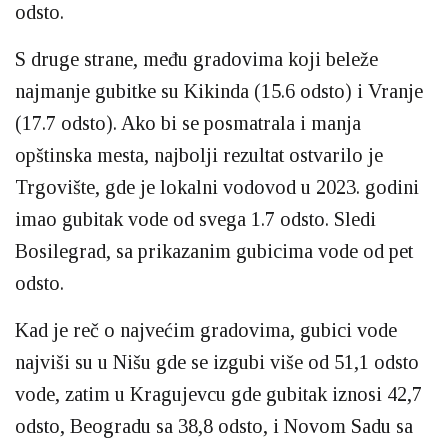
odsto.
S druge strane, među gradovima koji beleže
najmanje gubitke su Kikinda (15.6 odsto) i Vranje
(17.7 odsto). Ako bi se posmatrala i manja
opštinska mesta, najbolji rezultat ostvarilo je
Trgovište, gde je lokalni vodovod u 2023. godini
imao gubitak vode od svega 1.7 odsto. Sledi
Bosilegrad, sa prikazanim gubicima vode od pet
odsto.
Kad je reč o najvećim gradovima, gubici vode
najviši su u Nišu gde se izgubi više od 51,1 odsto
vode, zatim u Kragujevcu gde gubitak iznosi 42,7
odsto, Beogradu sa 38,8 odsto, i Novom Sadu sa