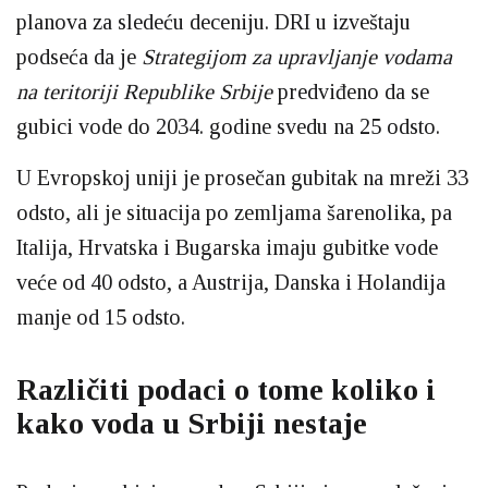
planova za sledeću deceniju. DRI u izveštaju
podseća da je
Strategijom za upravljanje vodama
na teritoriji Republike Srbije
predviđeno da se
gubici vode do 2034. godine svedu na 25 odsto.
U Evropskoj uniji je prosečan gubitak na mreži 33
odsto, ali je situacija po zemljama šarenolika, pa
Italija, Hrvatska i Bugarska imaju gubitke vode
veće od 40 odsto, a Austrija, Danska i Holandija
manje od 15 odsto.
Različiti podaci o tome koliko i
kako voda u Srbiji nestaje