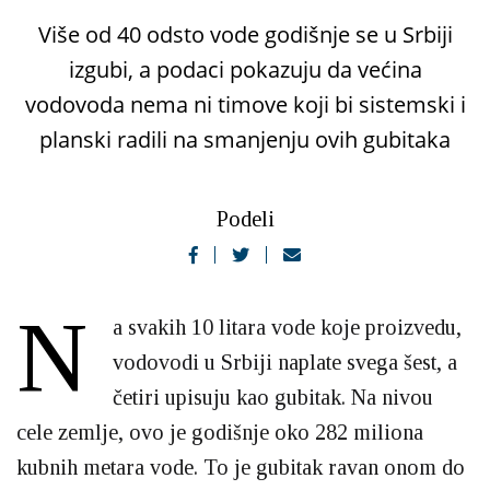
Više od 40 odsto vode godišnje se u Srbiji
izgubi, a podaci pokazuju da većina
vodovoda nema ni timove koji bi sistemski i
planski radili na smanjenju ovih gubitaka
Podeli
N
a svakih 10 litara vode koje proizvedu,
vodovodi u Srbiji naplate svega šest, a
četiri upisuju kao gubitak. Na nivou
cele zemlje, ovo je godišnje oko 282 miliona
kubnih metara vode. To je gubitak ravan onom do