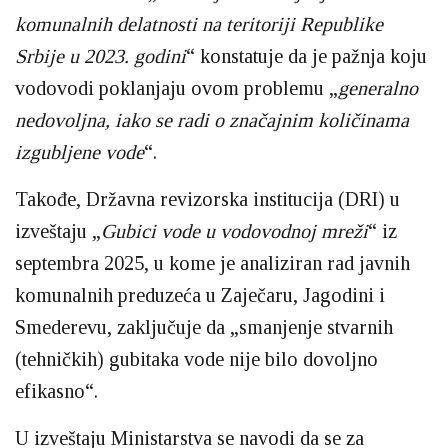
komunalnih delatnosti na teritoriji Republike
Srbije u 2023. godini
“ konstatuje da je pažnja koju
vodovodi poklanjaju ovom problemu „
generalno
nedovoljna, iako se radi o značajnim količinama
izgubljene vode
“.
Takođe, Državna revizorska institucija (DRI) u
izveštaju „
Gubici vode u vodovodnoj mreži
“ iz
septembra 2025, u kome je analiziran rad javnih
komunalnih preduzeća u Zaječaru, Jagodini i
Smederevu, zaključuje da „smanjenje stvarnih
(tehničkih) gubitaka vode nije bilo dovoljno
efikasno“.
U izveštaju Ministarstva se navodi da se za