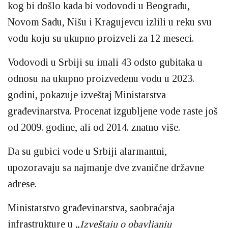
kog bi došlo kada bi vodovodi u Beogradu,
Novom Sadu, Nišu i Kragujevcu izlili u reku svu
vodu koju su ukupno proizveli za 12 meseci.
Vodovodi u Srbiji su imali 43 odsto gubitaka u
odnosu na ukupno proizvedenu vodu u 2023.
godini, pokazuje izveštaj Ministarstva
građevinarstva. Procenat izgubljene vode raste još
od 2009. godine, ali od 2014. znatno više.
Da su gubici vode u Srbiji alarmantni,
upozoravaju sa najmanje dve zvanične državne
adrese.
Ministarstvo građevinarstva, saobraćaja
infrastrukture u „
Izveštaju o obavljanju