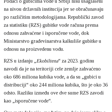
Podaci o gubicima vode u Srbiji nisu usaglašeni
na nivou državnih institucija jer se obračunavaju
po različitim metodologijama. Republički zavod
za statistiku (RZS) gubitke vode računa prema
odnosu zahvaćene i isporučene vode, dok
Ministarstvo građevinarstva kalkuliše gubitke u
odnosu na proizvedenu vodu.
RZS u izdanju „
Ekobiltena
“ za 2023. godinu
navodi da je na teritoriji cele zemlje zahvaćeno
oko 686 miliona kubika vode, a da su „gubici u
distribuciji“ oko 244 miliona kubika, što je oko 36
odsto. Razliku između ove dve sume RZS zavodi
kao „isporučene vode“.