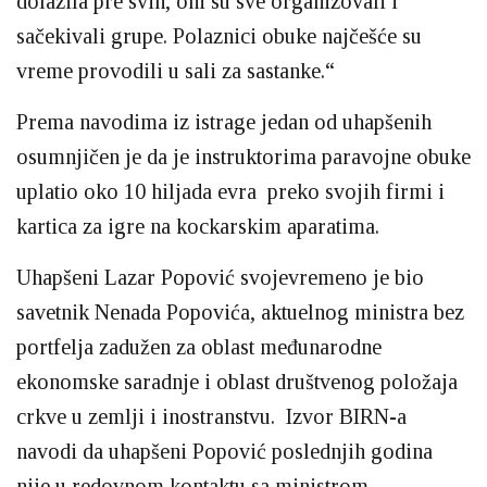
dolazila pre svih, oni su sve organizovali i
sačekivali grupe. Polaznici obuke najčešće su
vreme provodili u sali za sastanke.“
Prema navodima iz istrage jedan od uhapšenih
osumnjičen je da je instruktorima paravojne obuke
uplatio oko 10 hiljada evra preko svojih firmi i
kartica za igre na kockarskim aparatima.
Uhapšeni Lazar Popović svojevremeno je bio
savetnik Nenada Popovića, aktuelnog ministra bez
portfelja zadužen za oblast međunarodne
ekonomske saradnje i oblast društvenog položaja
crkve u zemlji i inostranstvu. Izvor BIRN-a
navodi da uhapšeni Popović poslednjih godina
nije u redovnom kontaktu sa ministrom