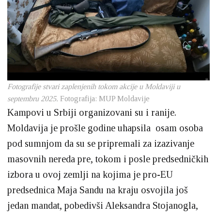
Fotografije stvari zaplenjenih tokom akcije u Moldaviji u
septembru 2025.
Fotografija: MUP Moldavije
Kampovi u Srbiji organizovani su i ranije.
Moldavija je prošle godine uhapsila osam osoba
pod sumnjom da su se pripremali za izazivanje
masovnih nereda pre, tokom i posle predsedničkih
izbora u ovoj zemlji na kojima je pro-EU
predsednica Maja Sandu na kraju osvojila još
jedan mandat, pobedivši Aleksandra Stojanogla,