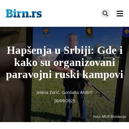
Hapšenja u Srbiji: Gde i
kako su organizovani
paravojni ruski kampovi
Jelena Zorić
,
Gordana Andrić
26/09/2025
Foto
: MUP Moldavije