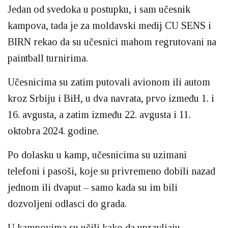
Jedan od svedoka u postupku, i sam učesnik
kampova, tada je za moldavski medij CU SENS i
BIRN rekao da su učesnici mahom regrutovani na
paintball turnirima.
Učesnicima su zatim putovali avionom ili autom
kroz Srbiju i BiH, u dva navrata, prvo između 1. i
16. avgusta, a zatim između 22. avgusta i 11.
oktobra 2024. godine.
Po dolasku u kamp, učesnicima su uzimani
telefoni i pasoši, koje su privremeno dobili nazad
jednom ili dvaput – samo kada su im bili
dozvoljeni odlasci do grada.
U kampovima su učili kako da upravljaju