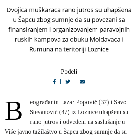
Dvojica muškaraca rano jutros su uhapšena
u Šapcu zbog sumnje da su povezani sa
finansiranjem i organizovanjem paravojnih
ruskih kampova za obuku Moldavaca i
Rumuna na teritoriji Loznice
Podeli
B
eograđanin Lazar Popović (37) i Savo
Stevanović (47) iz Loznice uhapšeni su
rano jutros i odvedeni na saslušanje u
Više javno tužilaštvo u Šapcu zbog sumnje da su