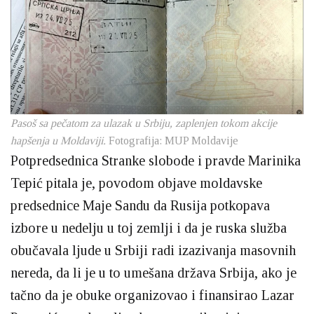
Pasoš sa pečatom za ulazak u Srbiju, zaplenjen tokom akcije
hapšenja u Moldaviji.
Fotografija: MUP Moldavije
Potpredsednica Stranke slobode i pravde Marinika
Tepić pitala je, povodom objave moldavske
predsednice Maje Sandu da Rusija potkopava
izbore u nedelju u toj zemlji i da je ruska služba
obučavala ljude u Srbiji radi izazivanja masovnih
nereda, da li je u to umešana država Srbija, ako je
tačno da je obuke organizovao i finansirao Lazar