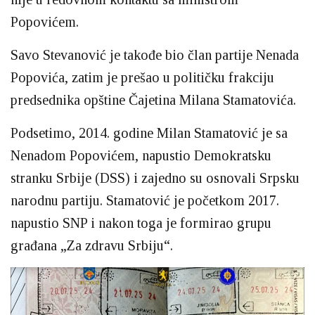
Popovićem.
Savo Stevanović je takođe bio član partije Nenada
Popovića, zatim je prešao u političku frakciju
predsednika opštine Čajetina Milana Stamatovića.
Podsetimo, 2014. godine Milan Stamatović je sa
Nenadom Popovićem, napustio Demokratsku
stranku Srbije (DSS) i zajedno su osnovali Srpsku
narodnu partiju. Stamatović je početkom 2017.
napustio SNP i nakon toga je formirao grupu
građana „Za zdravu Srbiju“.