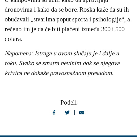
dronovima i kako da se bore. Roska kaže da su ih
obučavali „stvarima poput sporta i psihologije“, a
rečeno im je da će biti plaćeni između 300 i 500
dolara.
Napomena: Istraga u ovom slučaju je i dalje u
toku. Svako se smatra nevinim dok se njegova
krivica ne dokaže pravosnažnom presudom.
Podeli