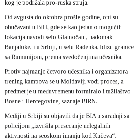
kog je podržala pro-ruska struja.
Od avgusta do oktobra prošle godine, oni su
obučavani u BiH, gde se kao jedan o mogućih
lokacija navodi selo Glamočani, nadomak
Banjaluke, i u Srbiji, u selu Radenka, blizu granice
sa Rumunijom, prema svedočenjima učesnika.
Protiv najmanje četvoro učesnika i organizatora
trening kampova se u Moldaviji vodi proces, a
predmet je u međuvremenu formiralo i tužilaštvo
Bosne i Hercegovine, saznaje BIRN.
Mediji u Srbiji su objavili da je BIA u saradnji sa
policijom „izvršila presecanje nelegalnih
aktivnosti na seoskom imanju kod Kučeva“.