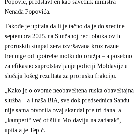
Popović, predstavljen kao savetnik ministra
Nenada Popovića.
Takođe je upitala da li je tačno da je do sredine
septembra 2025. na Sunčanoj reci obuka ovih
proruskih simpatizera izvršavana kroz razne
treninge od upotrebe motki do oružja – a posebno
za efikasno suprotstavljanje policiji Moldavije u
slučaju lošeg rezultata za prorusku frakciju.
„Kako je o ovome neobaveštena ruska obaveštajna
služba – a i naša BIA, sve dok predsednica Sandu
nije sama otvorila ovaj skandal pre tri dana, a
„kamperi“ već otišli u Moldaviju na zadatak“,
upitala je Tepić.