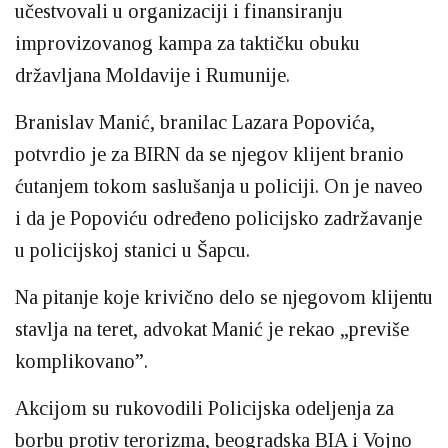
učestvovali u organizaciji i finansiranju
improvizovanog kampa za taktičku obuku
državljana Moldavije i Rumunije.
Branislav Manić, branilac Lazara Popovića,
potvrdio je za BIRN da se njegov klijent branio
ćutanjem tokom saslušanja u policiji. On je naveo
i da je Popoviću određeno policijsko zadržavanje
u policijskoj stanici u Šapcu.
Na pitanje koje krivično delo se njegovom klijentu
stavlja na teret, advokat Manić je rekao „previše
komplikovano”.
Akcijom su rukovodili Policijska odeljenja za
borbu protiv terorizma, beogradska BIA i Vojno