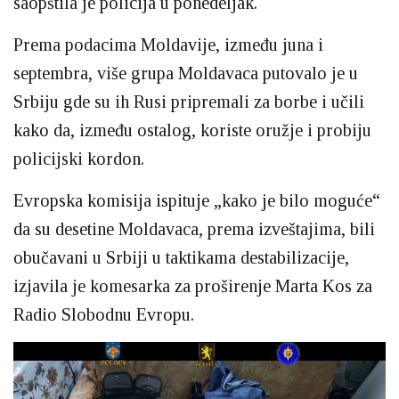
saopštila je policija u ponedeljak.
Prema podacima Moldavije, između juna i
septembra, više grupa Moldavaca putovalo je u
Srbiju gde su ih Rusi pripremali za borbe i učili
kako da, između ostalog, koriste oružje i probiju
policijski kordon.
Evropska komisija ispituje „kako je bilo moguće“
da su desetine Moldavaca, prema izveštajima, bili
obučavani u Srbiji u taktikama destabilizacije,
izjavila je komesarka za proširenje Marta Kos za
Radio Slobodnu Evropu.