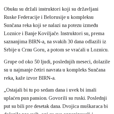
Obuku su držali instruktori koji su državljani
Ruske Federacije i Belorusije u kompleksu
Sunčana reka
koji se nalazi na potezu između
Loznice i Banje Koviljače. Instruktori su, prema
saznanjima BIRN-a, na svakih 30 dana odlazili iz
Srbije u Crnu Goru, a potom se vraćali u Loznicu.
Grupe od oko 50 ljudi, poslednjih meseci, dolazile
su u najmanje četiri navrata u kompleks Sunčana
reka, kaže izvor BIRN-a.
„Ostajali bi tu po sedam dana i uvek bi imali
uplaćen pun pansion. Govorili su ruski. Poslednji
put su bili pre desetak dana. Dvojica muškaraca bi