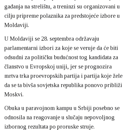
gađanja na strelištu, a treninzi su organizovani u
cilju pripreme polaznika za predstojeće izbore u
Moldaviji.
U Moldaviji se 28. septembra održavaju
parlamentarni izbori za koje se veruje da će biti
odsudni za političku budućnost tog kandidata za
članstvo u Evropskoj uniji, jer se prognozira
mrtva trka proevropskih partija i partija koje žele
da se ta bivša sovjetska republika ponovo približi
Moskvi.
Obuka u paravojnom kampu u Srbiji posebno se
odnosila na reagovanje u slučaju nepovoljnog
izbornog rezultata po proruske struje.