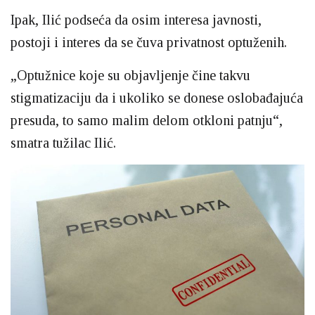
Ipak, Ilić podseća da osim interesa javnosti,
postoji i interes da se čuva privatnost optuženih.
„Optužnice koje su objavljenje čine takvu
stigmatizaciju da i ukoliko se donese oslobađajuća
presuda, to samo malim delom otkloni patnju“,
smatra tužilac Ilić.