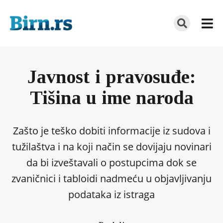
Javnost i pravosuđe:
Tišina u ime naroda
Zašto je teško dobiti informacije iz sudova i
tužilaštva i na koji način se dovijaju novinari
da bi izveštavali o postupcima dok se
zvaničnici i tabloidi nadmeću u objavljivanju
podataka iz istraga