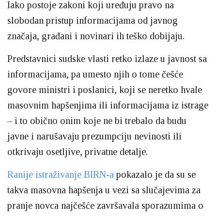
Iako postoje zakoni koji uređuju pravo na
slobodan pristup informacijama od javnog
značaja, građani i novinari ih teško dobijaju.
Predstavnici sudske vlasti retko izlaze u javnost sa
informacijama, pa umesto njih o tome češće
govore ministri i poslanici, koji se neretko hvale
masovnim hapšenjima ili informacijama iz istrage
– i to obično onim koje ne bi trebalo da budu
javne i narušavaju prezumpciju nevinosti ili
otkrivaju osetljive, privatne detalje.
Ranije istraživanje BIRN-a
pokazalo je da su se
takva masovna hapšenja u vezi sa slučajevima za
pranje novca najčešće završavala sporazumima o