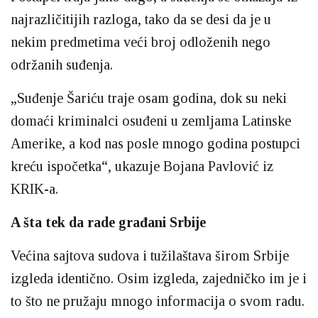
najrazličitijih razloga, tako da se desi da je u
nekim predmetima veći broj odloženih nego
održanih suđenja.
„Suđenje Šariću traje osam godina, dok su neki
domaći kriminalci osuđeni u zemljama Latinske
Amerike, a kod nas posle mnogo godina postupci
kreću ispočetka“, ukazuje Bojana Pavlović iz
KRIK-a.
A šta tek da rade građani Srbije
Većina sajtova sudova i tužilaštava širom Srbije
izgleda identično. Osim izgleda, zajedničko im je i
to što ne pružaju mnogo informacija o svom radu.