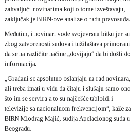
zahvaljući novinarima koji o tome izveštavaju,
zaključak je BIRN-ove analize o radu pravosuđa.
Međutim, i novinari vode svojevrsnu bitku jer su
zbog zatvorenosti sudova i tužilaštava primorani
da se na različite načine „dovijaju“ da bi došli do
informacija.
„Građani se apsolutno oslanjaju na rad novinara,
ali treba imati u vidu da čitaju i slušaju samo ono
što im se servira a to su najčešće tabloidi i
televizije sa nacionalnom frekvencijom“, kaže za
BIRN Miodrag Majić, sudija Apelacionog suda u
Beogradu.