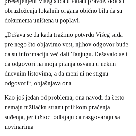
preseljenjem Višeg suda u Palatu pravde, dok su
obrazloženja lokalnih organa obično bila da su
dokumenta uništena u poplavi.
„Dešava se da kada tražimo potvrdu Višeg suda
pre nego što objavimo vest, njihov odgovor bude
da su informaciju već dali Tanjugu. Dešavalo se i
da odgovori na moja pitanja osvanu u nekim
dnevnim listovima, a da meni ni ne stignu
odgovori“, objašnjava ona.
Kao još jedan od problema, ona navodi da često
nemaju tužilačku stranu prilikom praćenja
suđenja, jer tužioci odbijaju da razgovaraju sa
novinarima.