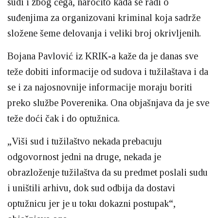
sudi i zbog čega, naročito kada se radi o
suđenjima za organizovani kriminal koja sadrže
složene šeme delovanja i veliki broj okrivljenih.
Bojana Pavlović iz KRIK-a kaže da je danas sve
teže dobiti informacije od sudova i tužilaštava i da
se i za najosnovnije informacije moraju boriti
preko službe Poverenika. Ona objašnjava da je sve
teže doći čak i do optužnica.
„Viši sud i tužilaštvo nekada prebacuju
odgovornost jedni na druge, nekada je
obrazloženje tužilaštva da su predmet poslali sudu
i uništili arhivu, dok sud odbija da dostavi
optužnicu jer je u toku dokazni postupak“,