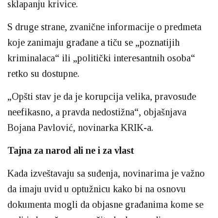
sklapanju krivice.
S druge strane, zvanične informacije o predmeta
koje zanimaju građane a tiču se „poznatijih
kriminalaca“ ili „politički interesantnih osoba“
retko su dostupne.
„Opšti stav je da je korupcija velika, pravosuđe
neefikasno, a pravda nedostižna“, objašnjava
Bojana Pavlović, novinarka KRIK-a.
Tajna za narod ali ne i za vlast
Kada izveštavaju sa suđenja, novinarima je važno
da imaju uvid u optužnicu kako bi na osnovu
dokumenta mogli da objasne građanima kome se