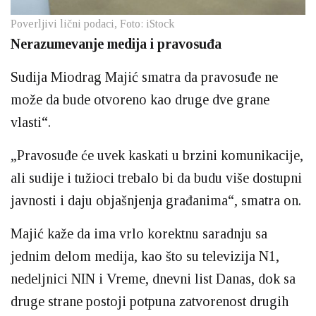
Poverljivi lični podaci, Foto: iStock
Nerazumevanje medija i pravosuđa
Sudija Miodrag Majić smatra da pravosuđe ne
može da bude otvoreno kao druge dve grane
vlasti“.
„Pravosuđe će uvek kaskati u brzini komunikacije,
ali sudije i tužioci trebalo bi da budu više dostupni
javnosti i daju objašnjenja građanima“, smatra on.
Majić kaže da ima vrlo korektnu saradnju sa
jednim delom medija, kao što su televizija N1,
nedeljnici NIN i Vreme, dnevni list Danas, dok sa
druge strane postoji potpuna zatvorenost drugih