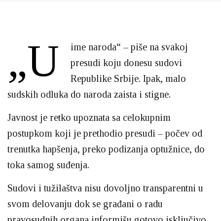
„U
ime naroda“ – piše na svakoj
presudi koju donesu sudovi
Republike Srbije. Ipak, malo
sudskih odluka do naroda zaista i stigne.
Javnost je retko upoznata sa celokupnim
postupkom koji je prethodio presudi – počev od
trenutka hapšenja, preko podizanja optužnice, do
toka samog suđenja.
Sudovi i tužilaštva nisu dovoljno transparentni u
svom delovanju dok se građani o radu
pravosudnih organa informišu gotovo isključivo