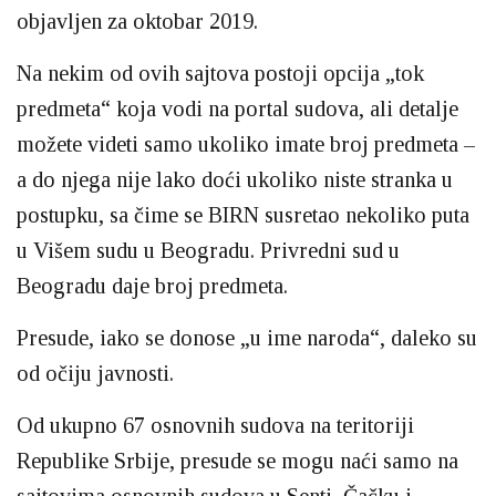
objavljen za oktobar 2019.
Na nekim od ovih sajtova postoji opcija „tok
predmeta“ koja vodi na portal sudova, ali detalje
možete videti samo ukoliko imate broj predmeta –
a do njega nije lako doći ukoliko niste stranka u
postupku, sa čime se BIRN susretao nekoliko puta
u Višem sudu u Beogradu. Privredni sud u
Beogradu daje broj predmeta.
Presude, iako se donose „u ime naroda“, daleko su
od očiju javnosti.
Od ukupno 67 osnovnih sudova na teritoriji
Republike Srbije, presude se mogu naći samo na
sajtovima osnovnih sudova u Senti, Čačku i