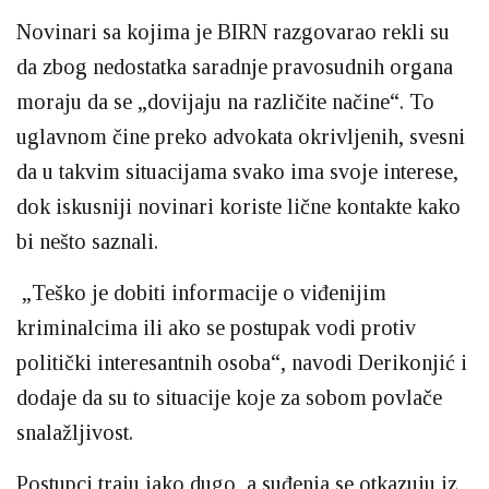
Novinari sa kojima je BIRN razgovarao rekli su
da zbog nedostatka saradnje pravosudnih organa
moraju da se „dovijaju na različite načine“. To
uglavnom čine preko advokata okrivljenih, svesni
da u takvim situacijama svako ima svoje interese,
dok iskusniji novinari koriste lične kontakte kako
bi nešto saznali.
„Teško je dobiti informacije o viđenijim
kriminalcima ili ako se postupak vodi protiv
politički interesantnih osoba“, navodi Derikonjić i
dodaje da su to situacije koje za sobom povlače
snalažljivost.
Postupci traju jako dugo, a suđenja se otkazuju iz