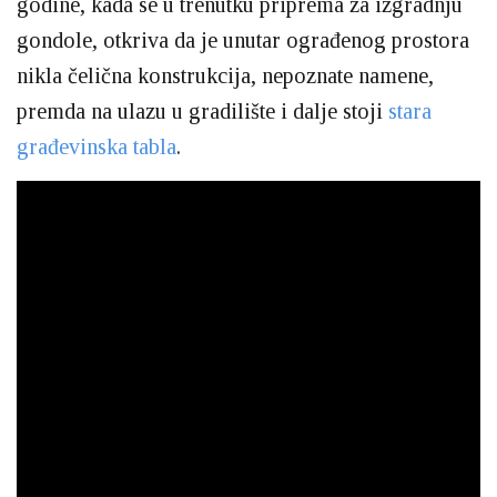
godine, kada se u trenutku priprema za izgradnju
gondole, otkriva da je unutar ograđenog prostora
nikla čelična konstrukcija, nepoznate namene,
premda na ulazu u gradilište i dalje stoji
stara
građevinska tabla
.