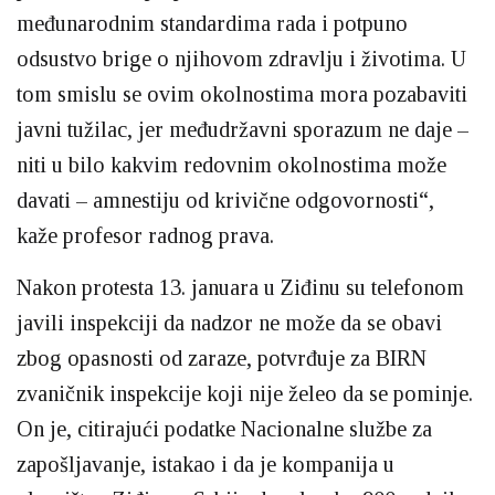
međunarodnim standardima rada i potpuno
odsustvo brige o njihovom zdravlju i životima. U
tom smislu se ovim okolnostima mora pozabaviti
javni tužilac, jer međudržavni sporazum ne daje –
niti u bilo kakvim redovnim okolnostima može
davati – amnestiju od krivične odgovornosti“,
kaže profesor radnog prava.
Nakon protesta 13. januara u Ziđinu su telefonom
javili inspekciji da nadzor ne može da se obavi
zbog opasnosti od zaraze, potvrđuje za BIRN
zvaničnik inspekcije koji nije želeo da se pominje.
On je, citirajući podatke Nacionalne službe za
zapošljavanje, istakao i da je kompanija u