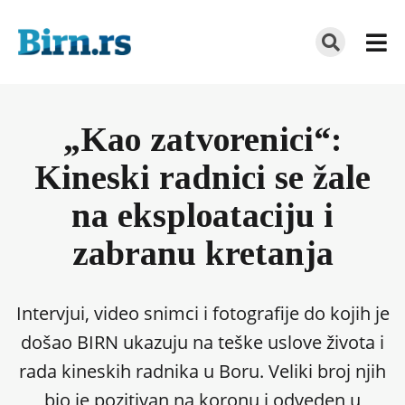
„Kao zatvorenici“:
Kineski radnici se žale
na eksploataciju i
zabranu kretanja
Intervjui, video snimci i fotografije do kojih je
došao BIRN ukazuju na teške uslove života i
rada kineskih radnika u Boru. Veliki broj njih
bio je pozitivan na koronu i odveden u