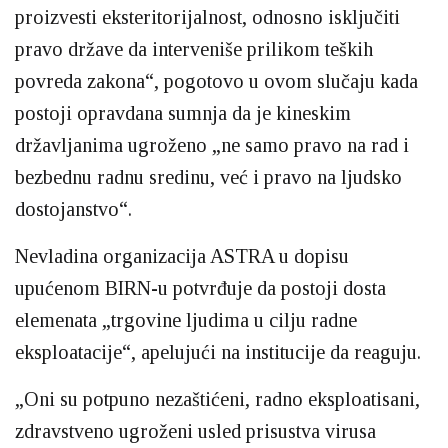
proizvesti eksteritorijalnost, odnosno isključiti
pravo države da interveniše prilikom teških
povreda zakona“, pogotovo u ovom slučaju kada
postoji opravdana sumnja da je kineskim
državljanima ugroženo „ne samo pravo na rad i
bezbednu radnu sredinu, već i pravo na ljudsko
dostojanstvo“.
Nevladina organizacija ASTRA u dopisu
upućenom BIRN-u potvrđuje da postoji dosta
elemenata „trgovine ljudima u cilju radne
eksploatacije“, apelujući na institucije da reaguju.
„Oni su potpuno nezaštićeni, radno eksploatisani,
zdravstveno ugroženi usled prisustva virusa