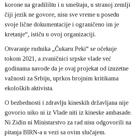
korone na gradilištu i u smeštaju, u stranoj zemlji
čiji jezik ne govore, nisu sve vreme u posedu
svoje lične dokumentacije i ograničeno im je
kretanje“, ističu u ovoj organizaciji.
Otvaranje rudnika „Čukaru Peki“ se očekuje
tokom 2021, a zvaničnici srpske vlade već
godinama navode da je ovaj projekat od izuzetne
važnosti za Srbiju, uprkos brojnim kritikama
ekoloških aktivista.
O bezbednosti i zdravlju kineskih državljana nije
govorio niko ni iz Vlade niti iz kineske ambasade.
Ni Ziđin ni Ministarstvo za rad nisu odgovorili na
pitanja BIRN-a u vezi sa ovim slučajem.