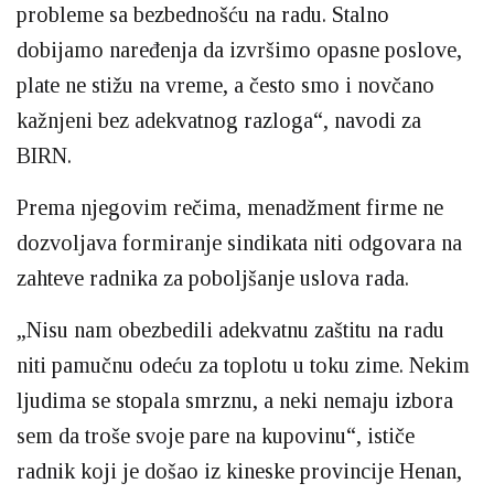
probleme sa bezbednošću na radu. Stalno
dobijamo naređenja da izvršimo opasne poslove,
plate ne stižu na vreme, a često smo i novčano
kažnjeni bez adekvatnog razloga“, navodi za
BIRN.
Prema njegovim rečima, menadžment firme ne
dozvoljava formiranje sindikata niti odgovara na
zahteve radnika za poboljšanje uslova rada.
„Nisu nam obezbedili adekvatnu zaštitu na radu
niti pamučnu odeću za toplotu u toku zime. Nekim
ljudima se stopala smrznu, a neki nemaju izbora
sem da troše svoje pare na kupovinu“, ističe
radnik koji je došao iz kineske provincije Henan,