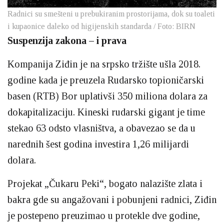
Radnici su smešteni u prebukiranim prostorijama, dok su toaleti
i kupaonice daleko od higijenskih standarda / Foto: BIRN
Suspenzija zakona – i prava
Kompanija Ziđin je na srpsko tržište ušla 2018.
godine kada je preuzela Rudarsko topioničarski
basen (RTB) Bor uplativši 350 miliona dolara za
dokapitalizaciju. Kineski rudarski gigant je time
stekao 63 odsto vlasništva, a obavezao se da u
narednih šest godina investira 1,26 milijardi
dolara.
Projekat „Čukaru Peki“, bogato nalazište zlata i
bakra gde su angažovani i pobunjeni radnici, Ziđin
je postepeno preuzimao u protekle dve godine,