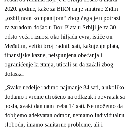
2020. godine, kaže za BIRN da je smatrao Ziđin
„ozbiljnom kompanijom“ zbog čega je u potrazi
za zaradom došao u Bor. Plata u Srbiji je za 30
odsto veća i iznosi oko hiljadu evra, ističe on.
Međutim, veliki broj radnih sati, kašnjenje plata,
finansijske kazne, neispunjena obećanja i
ograničenje kretanja, uticali su da zažali zbog
dolaska.
„Svake nedelje radimo najmanje 84 sati, a ukoliko
dodamo i vreme utrošeno na odlazak i povratak sa
posla, svaki dan nam treba 14 sati. Ne možemo da
dobijemo adekvatan odmor, nemamo individualnu
slobodu, imamo sanitarne probleme, ali i