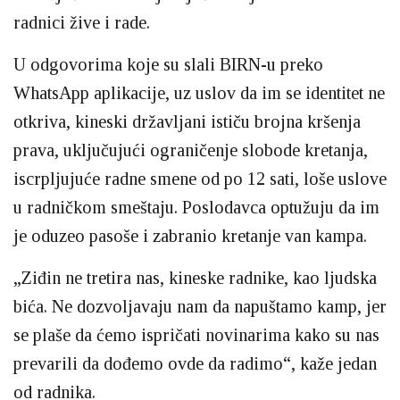
radnici žive i rade.
U odgovorima koje su slali BIRN-u preko
WhatsApp aplikacije, uz uslov da im se identitet ne
otkriva, kineski državljani ističu brojna kršenja
prava, uključujući ograničenje slobode kretanja,
iscrpljujuće radne smene od po 12 sati, loše uslove
u radničkom smeštaju. Poslodavca optužuju da im
je oduzeo pasoše i zabranio kretanje van kampa.
„Ziđin ne tretira nas, kineske radnike, kao ljudska
bića. Ne dozvoljavaju nam da napuštamo kamp, jer
se plaše da ćemo ispričati novinarima kako su nas
prevarili da dođemo ovde da radimo“, kaže jedan
od radnika.