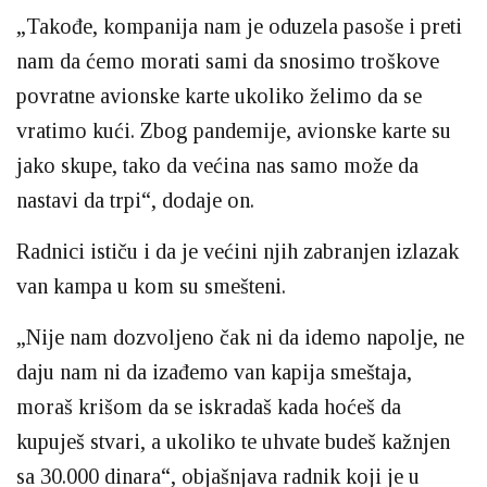
„Takođe, kompanija nam je oduzela pasoše i preti
nam da ćemo morati sami da snosimo troškove
povratne avionske karte ukoliko želimo da se
vratimo kući. Zbog pandemije, avionske karte su
jako skupe, tako da većina nas samo može da
nastavi da trpi“, dodaje on.
Radnici ističu i da je većini njih zabranjen izlazak
van kampa u kom su smešteni.
„Nije nam dozvoljeno čak ni da idemo napolje, ne
daju nam ni da izađemo van kapija smeštaja,
moraš krišom da se iskradaš kada hoćeš da
kupuješ stvari, a ukoliko te uhvate budeš kažnjen
sa 30.000 dinara“, objašnjava radnik koji je u