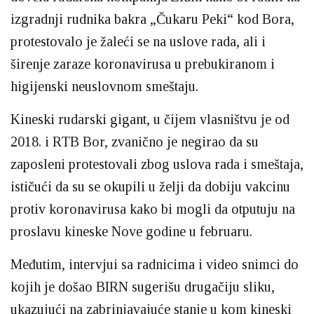
izgradnji rudnika bakra „Čukaru Peki“ kod Bora,
protestovalo je žaleći se na uslove rada, ali i
širenje zaraze koronavirusa u prebukiranom i
higijenski neuslovnom smeštaju.
Kineski rudarski gigant, u čijem vlasništvu je od
2018. i RTB Bor, zvanično je negirao da su
zaposleni protestovali zbog uslova rada i smeštaja,
ističući da su se okupili u želji da dobiju vakcinu
protiv koronavirusa kako bi mogli da otputuju na
proslavu kineske Nove godine u februaru.
Međutim, intervjui sa radnicima i video snimci do
kojih je došao BIRN sugerišu drugačiju sliku,
ukazujući na zabrinjavajuće stanje u kom kineski