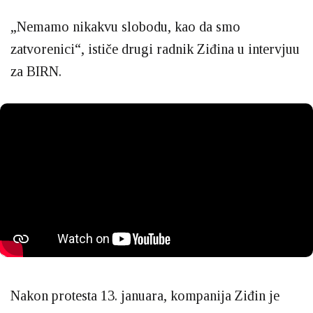
„Nemamo nikakvu slobodu, kao da smo
zatvorenici“, ističe drugi radnik Ziđina u intervjuu
za BIRN.
Nakon protesta 13. januara, kompanija Ziđin je