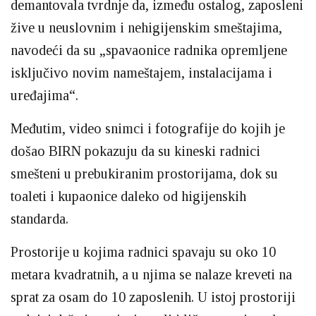
demantovala tvrdnje da, između ostalog, zaposleni
žive u neuslovnim i nehigijenskim smeštajima,
navodeći da su „spavaonice radnika opremljene
isključivo novim nameštajem, instalacijama i
uređajima“.
Međutim, video snimci i fotografije do kojih je
došao BIRN pokazuju da su kineski radnici
smešteni u prebukiranim prostorijama, dok su
toaleti i kupaonice daleko od higijenskih
standarda.
Prostorije u kojima radnici spavaju su oko 10
metara kvadratnih, a u njima se nalaze kreveti na
sprat za osam do 10 zaposlenih. U istoj prostoriji