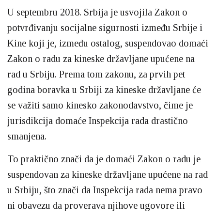
U septembru 2018. Srbija je usvojila Zakon o
potvrđivanju socijalne sigurnosti između Srbije i
Kine koji je, između ostalog, suspendovao domaći
Zakon o radu za kineske državljane upućene na
rad u Srbiju. Prema tom zakonu, za prvih pet
godina boravka u Srbiji za kineske državljane će
se važiti samo kinesko zakonodavstvo, čime je
jurisdikcija domaće Inspekcija rada drastično
smanjena.
To praktično znači da je domaći Zakon o radu je
suspendovan za kineske državljane upućene na rad
u Srbiju, što znači da Inspekcija rada nema pravo
ni obavezu da proverava njihove ugovore ili