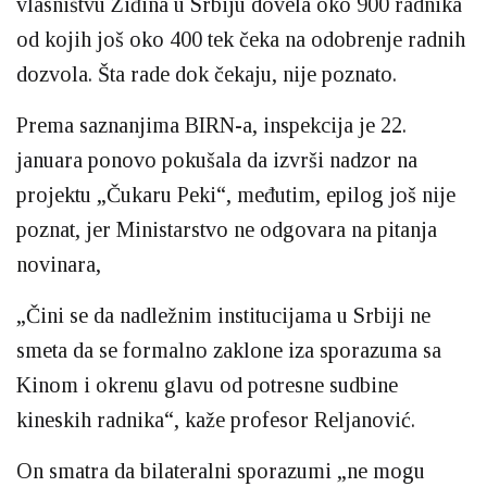
vlasništvu Ziđina u Srbiju dovela oko 900 radnika
od kojih još oko 400 tek čeka na odobrenje radnih
dozvola. Šta rade dok čekaju, nije poznato.
Prema saznanjima BIRN-a, inspekcija je 22.
januara ponovo pokušala da izvrši nadzor na
projektu „Čukaru Peki“, međutim, epilog još nije
poznat, jer Ministarstvo ne odgovara na pitanja
novinara,
„Čini se da nadležnim institucijama u Srbiji ne
smeta da se formalno zaklone iza sporazuma sa
Kinom i okrenu glavu od potresne sudbine
kineskih radnika“, kaže profesor Reljanović.
On smatra da bilateralni sporazumi „ne mogu