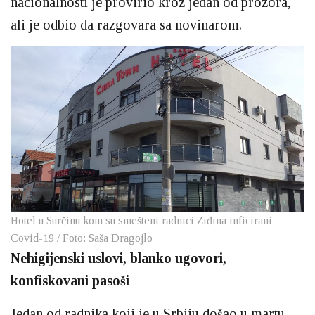
nacionalnosti je provirio kroz jedan od prozora,
ali je odbio da razgovara sa novinarom.
Hotel u Surčinu kom su smešteni radnici Ziđina inficirani
Covid-19 / Foto: Saša Dragojlo
Nehigijenski uslovi, blanko ugovori,
konfiskovani pasoši
Jedan od radnika koji je u Srbiju došao u martu