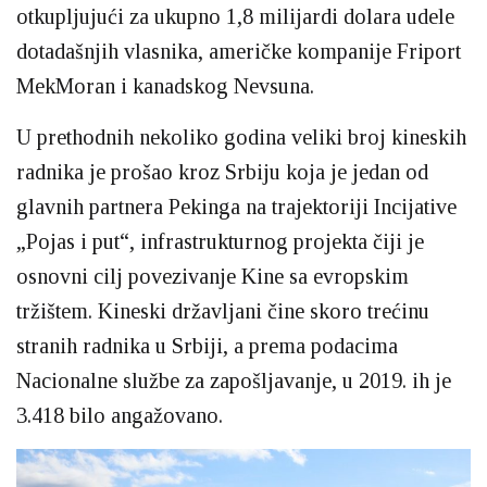
otkupljujući za ukupno 1,8 milijardi dolara udele
dotadašnjih vlasnika, američke kompanije Friport
MekMoran i kanadskog Nevsuna.
U prethodnih nekoliko godina veliki broj kineskih
radnika je prošao kroz Srbiju koja je jedan od
glavnih partnera Pekinga na trajektoriji Incijative
„Pojas i put“, infrastrukturnog projekta čiji je
osnovni cilj povezivanje Kine sa evropskim
tržištem. Kineski državljani čine skoro trećinu
stranih radnika u Srbiji, a prema podacima
Nacionalne službe za zapošljavanje, u 2019. ih je
3.418 bilo angažovano.