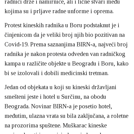
radnici drže i namirnice, ali i lične stvari među
kojima su i prljave radne unforme i oprema.
Protest kineskih radnika u Boru podstaknut je i
činjenicom da je veliki broj njih bio pozitivan na
Covid-19. Prema saznanjima BIRN-a, najveći broj
radnika je nakon protesta odveden van radničkog
kampa u različite objekte u Beogradu i Boru, kako
bi se izolovali i dobili medicinski tretman.
Jedan od objekata u koji su kineski državljani
smešteni jeste i hotel u Surčinu, na obodu
Beograda. Novinar BIRN-a je posetio hotel,
međutim, ulazna vrata su bila zaključana, a roletne
na prozorima spuštene. Muškarac kineske