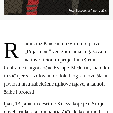
Foto
: Ilustracija / Igor Vujčić
R
adnici iz Kine su u okviru Inicijative
„Pojas i put“ već godinama angažovani
na investicionim projektima širom
Centralne i Jugoistočne Evrope. Međutim, malo ko
ih viđa jer su izolovani od lokalnog stanovništa, u
javnosti nisu zabeležene njihove izjave, a kamoli
žalbe i protesti.
Ipak, 13. januara desetine Kineza koje je u Srbiju
dovela rudarska kompanija Ziđin kako bi radili na