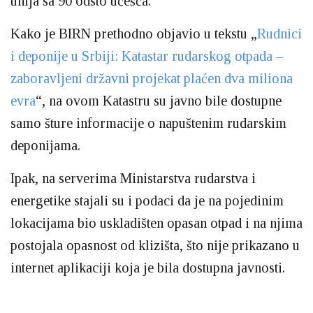
unija sa 90 odsto učešća.
Kako je BIRN prethodno objavio u tekstu „
Rudnici
i deponije u Srbiji: Katastar rudarskog otpada –
zaboravljeni državni projekat plaćen dva miliona
evra
“, na ovom Katastru su javno bile dostupne
samo šture informacije o napuštenim rudarskim
deponijama.
Ipak, na serverima Ministarstva rudarstva i
energetike stajali su i podaci da je na pojedinim
lokacijama bio uskladišten opasan otpad i na njima
postojala opasnost od klizišta, što nije prikazano u
internet aplikaciji koja je bila dostupna javnosti.