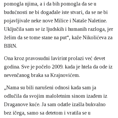
pomogla njima, a i da bih pomogla da se u
budućnosti ne bi događale iste stvari, da se ne bi
pojavljivale neke nove Milice i Nataše Naletine.
Uključila sam se iz ljudskih i humanih razloga, jer
želim da se tome stane na put“, kaže Nikolićeva za
BIRN.
Ona kroz pravosudni lavirint prolazi već devet
godina. Sve je počelo 2009. kada je htela da ode iz
nevenčanog braka sa Krajnovićem.
„Nama su bili narušeni odnosi kada sam ja
odlučila da svojim maloletnim sinom izađem iz
Draganove kuće. Ja sam odatle izašla bukvalno
bez ičega, samo sa detetom i vratila se u