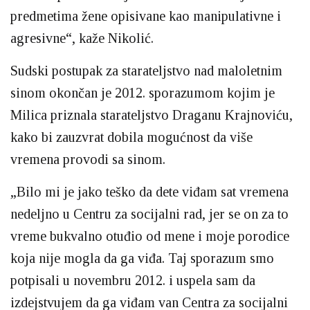
predmetima žene opisivane kao manipulativne i
agresivne“, kaže Nikolić.
Sudski postupak za starateljstvo nad maloletnim
sinom okončan je 2012. sporazumom kojim je
Milica priznala starateljstvo Draganu Krajnoviću,
kako bi zauzvrat dobila mogućnost da više
vremena provodi sa sinom.
„Bilo mi je jako teško da dete viđam sat vremena
nedeljno u Centru za socijalni rad, jer se on za to
vreme bukvalno otuđio od mene i moje porodice
koja nije mogla da ga viđa. Taj sporazum smo
potpisali u novembru 2012. i uspela sam da
izdejstvujem da ga viđam van Centra za socijalni