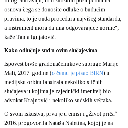
ili ograničavaju, ili u sudskim postupcima na
osnovu čega se donosite odluke o budućim
pravima, to je onda procedura najvišeg standarda,
a instrument mora da ima odgovarajuće norme“,
kaže Tanja Ignjatović.
Kako odlučuje sud u ovim slučajevima
Ispovest bivše gradonačelnikove supruge Marije
Mali, 2017. godine (
o čemu je pisao BIRN
) u
medijsku orbitu lansirala nekoliko sličnih
slučajeva u kojima je zajednički imenitelj bio
advokat Krajnović i nekoliko sudskih veštaka.
O svom iskustvu, prva je u emisiji „Život priča“
2016. progovorila Nataša Naletina, kojoj je na