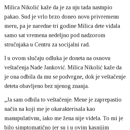
Milica Nikolić kaže da je za nju tada nastupio
pakao. Sud je vrlo brzo doneo novu privremenu
meru, pa je naredne tri godine Milica dete viđala
samo sat vremena nedeljno pod nadzorom
stručnjaka u Centru za socijalni rad.
I u ovom slučaju odluka je doneta na osnovu
veštačenja Nade Janković. Milica Nikolić kaže da
je ona odbila da mu se podvrgne, dok je veštačenje
deteta obavljeno bez njenog znanja.
„Ja sam odbila to veštačenje. Mene je zaprepastio
način na koji me je okarakterisala kao
manupulativnu, iako me žena nije videla. To mi je
bilo simptomatično jer su i u ovim kasnijim