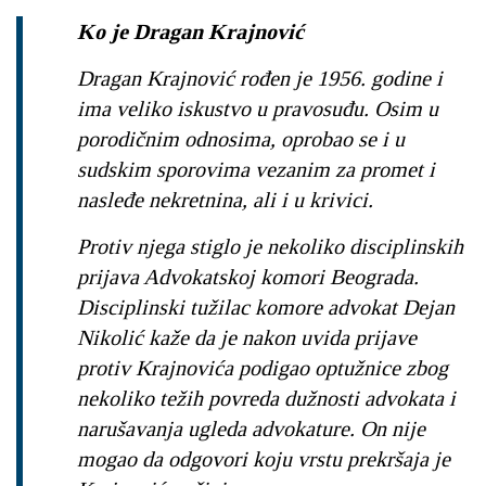
Ko je Dragan Krajnović
Dragan Krajnović rođen je 1956. godine i
ima veliko iskustvo u pravosuđu. Osim u
porodičnim odnosima, oprobao se i u
sudskim sporovima vezanim za promet i
nasleđe nekretnina, ali i u krivici.
Protiv njega stiglo je nekoliko disciplinskih
prijava Advokatskoj komori Beograda.
Disciplinski tužilac komore advokat Dejan
Nikolić kaže da je nakon uvida prijave
protiv Krajnovića podigao optužnice zbog
nekoliko težih povreda dužnosti advokata i
narušavanja ugleda advokature. On nije
mogao da odgovori koju vrstu prekršaja je