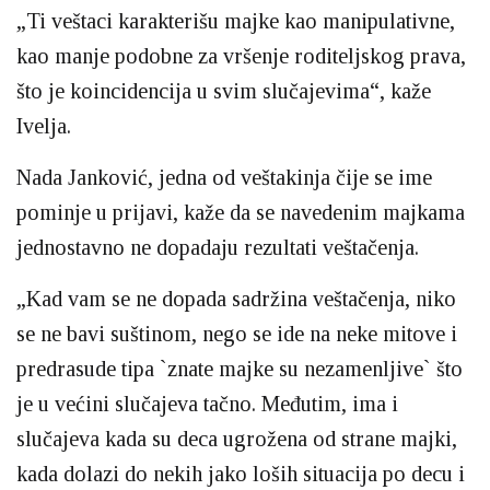
„Ti veštaci karakterišu majke kao manipulativne,
kao manje podobne za vršenje roditeljskog prava,
što je koincidencija u svim slučajevima“, kaže
Ivelja.
Nada Janković, jedna od veštakinja čije se ime
pominje u prijavi, kaže da se navedenim majkama
jednostavno ne dopadaju rezultati veštačenja.
„Kad vam se ne dopada sadržina veštačenja, niko
se ne bavi suštinom, nego se ide na neke mitove i
predrasude tipa `znate majke su nezamenljive` što
je u većini slučajeva tačno. Međutim, ima i
slučajeva kada su deca ugrožena od strane majki,
kada dolazi do nekih jako loših situacija po decu i