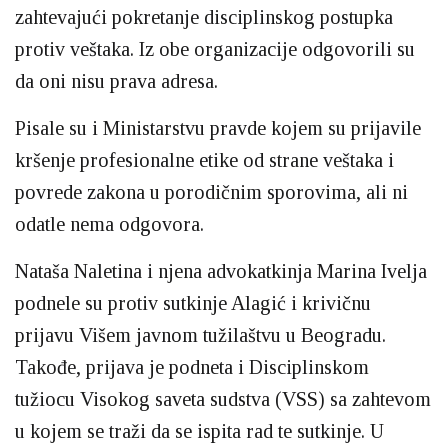
zahtevajući pokretanje disciplinskog postupka
protiv veštaka. Iz obe organizacije odgovorili su
da oni nisu prava adresa.
Pisale su i Ministarstvu pravde kojem su prijavile
kršenje profesionalne etike od strane veštaka i
povrede zakona u porodičnim sporovima, ali ni
odatle nema odgovora.
Nataša Naletina i njena advokatkinja Marina Ivelja
podnele su protiv sutkinje Alagić i krivičnu
prijavu Višem javnom tužilaštvu u Beogradu.
Takođe, prijava je podneta i Disciplinskom
tužiocu Visokog saveta sudstva (VSS) sa zahtevom
u kojem se traži da se ispita rad te sutkinje. U