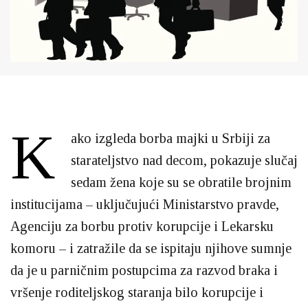
K
ako izgleda borba majki u Srbiji za
starateljstvo nad decom, pokazuje slučaj
sedam žena koje su se obratile brojnim
institucijama – uključujući Ministarstvo pravde,
Agenciju za borbu protiv korupcije i Lekarsku
komoru – i zatražile da se ispitaju njihove sumnje
da je u parničnim postupcima za razvod braka i
vršenje roditeljskog staranja bilo korupcije i