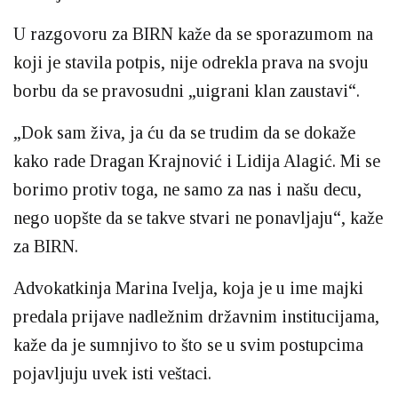
U razgovoru za BIRN kaže da se sporazumom na
koji je stavila potpis, nije odrekla prava na svoju
borbu da se pravosudni „uigrani klan zaustavi“.
„Dok sam živa, ja ću da se trudim da se dokaže
kako rade Dragan Krajnović i Lidija Alagić. Mi se
borimo protiv toga, ne samo za nas i našu decu,
nego uopšte da se takve stvari ne ponavljaju“, kaže
za BIRN.
Advokatkinja Marina Ivelja, koja je u ime majki
predala prijave nadležnim državnim institucijama,
kaže da je sumnjivo to što se u svim postupcima
pojavljuju uvek isti veštaci.