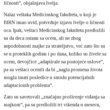
ličnosti“, objašnjava Ivelja.
Nalaz veštaka Medicinskog fakulteta, u koji je
BIRN imao uvid, potvrđuje izjavu Ivelje o ličnosti
oca. Ipak, veštaci Medicinskog fakulteta predložili
su da deca ostanu sa ocem, ali ne zbog
nepodobnosti majke za strateljstvo, već zato što su
se u proteklih godinu i po dana, koliko su živele sa
ocem, devojčice „adaptirale na postojeće uslove“,
pa su veštaci ocenili da bi „nagla promena života
mogla imati posledice u smislu potencijalnih
adaptacionih problema“.
Zato su savetovali „značajno proširenje viđanja sa
majkom“, pa su predložili tri vikenda u mesecu,