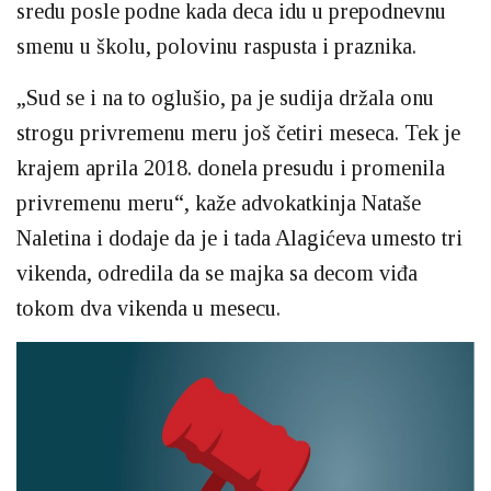
sredu posle podne kada deca idu u prepodnevnu
smenu u školu, polovinu raspusta i praznika.
„Sud se i na to oglušio, pa je sudija držala onu
strogu privremenu meru još četiri meseca. Tek je
krajem aprila 2018. donela presudu i promenila
privremenu meru“, kaže advokatkinja Nataše
Naletina i dodaje da je i tada Alagićeva umesto tri
vikenda, odredila da se majka sa decom viđa
tokom dva vikenda u mesecu.