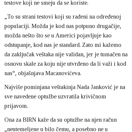
testove koji ne smeju da se koriste.
„To su strani testovi koji su rađeni na određenoj
populaciji. Možda je kod nas potpuno drugačije,
možda nešto što se u Americi pojavljuje kao
odstupanje, kod nas je standard. Zato mi kažemo
da zaključak veštaka nije validan, jer je tumačen na
osnovu skale za koju nije utvrđeno da li važi i kod
nas“, objašnjava Macanovićeva.
Najviše pominjana veštakinja Nada Janković je na
sve navedene optužbe uzvratila krivičnom
prijavom.
Ona za BIRN kaže da su optužbe na njen račun
„neutemeljene u bilo čemu, a posebno ne u