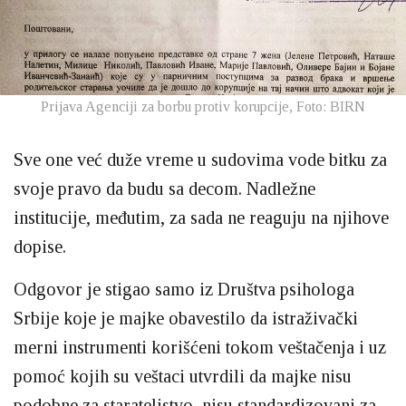
Prijava Agenciji za borbu protiv korupcije, Foto: BIRN
Sve one već duže vreme u sudovima vode bitku za
svoje pravo da budu sa decom. Nadležne
institucije, međutim, za sada ne reaguju na njihove
dopise.
Odgovor je stigao samo iz Društva psihologa
Srbije koje je majke obavestilo da istraživački
merni instrumenti korišćeni tokom veštačenja i uz
pomoć kojih su veštaci utvrdili da majke nisu
podobne za starateljstvo, nisu standardizovani za