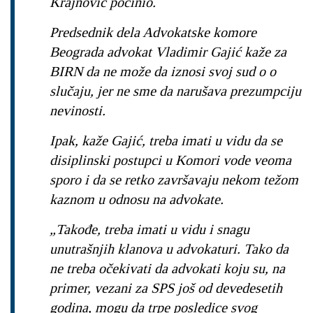
Krajnović počinio.
Predsednik dela Advokatske komore
Beograda advokat Vladimir Gajić kaže za
BIRN da ne može da iznosi svoj sud o o
slučaju, jer ne sme da narušava prezumpciju
nevinosti.
Ipak, kaže Gajić, treba imati u vidu da se
disiplinski postupci u Komori vode veoma
sporo i da se retko završavaju nekom težom
kaznom u odnosu na advokate.
„Takođe, treba imati u vidu i snagu
unutrašnjih klanova u advokaturi. Tako da
ne treba očekivati da advokati koju su, na
primer, vezani za SPS još od devedesetih
godina, mogu da trpe posledice svog