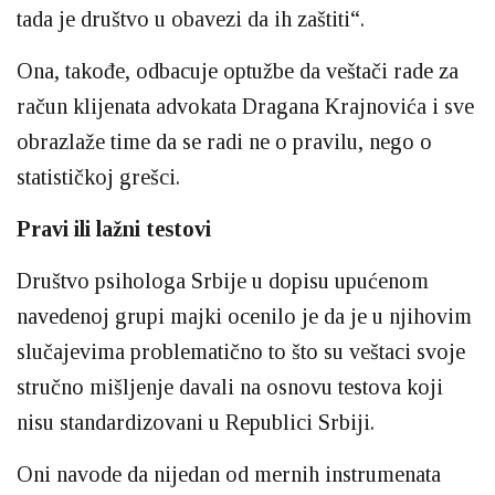
tada je društvo u obavezi da ih zaštiti“.
Ona, takođe, odbacuje optužbe da veštači rade za
račun klijenata advokata Dragana Krajnovića i sve
obrazlaže time da se radi ne o pravilu, nego o
statističkoj grešci.
Pravi ili lažni testovi
Društvo psihologa Srbije u dopisu upućenom
navedenoj grupi majki ocenilo je da je u njihovim
slučajevima problematično to što su veštaci svoje
stručno mišljenje davali na osnovu testova koji
nisu standardizovani u Republici Srbiji.
Oni navode da nijedan od mernih instrumenata