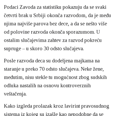
Podaci Zavoda za statistiku pokazuju da se svaki
četvrti brak u Srbiji okonča razvodom, da je među
njima najviše parova bez dece, a da se nešto više
od polovine razvoda okonča sporazumom. U
ostalim slučajevima zahtev za razvod pokreću
supruge – u skoro 30 odsto slučajeva.
Posle razvoda deca su dodeljena majkama na
staranje u preko 70 odsto slučajeva. Neke žene,
međutim, nisu stekle tu mogućnost zbog sudskih
odluka nastalih na osnovu kontroverznih
veštačenja.
Kako izgleda prolazak kroz lavirint pravosudnog
sistema iz kojeg su izašle kao nepodobne da se