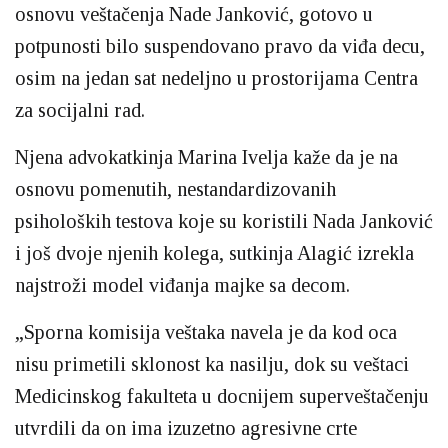
osnovu veštačenja Nade Janković, gotovo u
potpunosti bilo suspendovano pravo da viđa decu,
osim na jedan sat nedeljno u prostorijama Centra
za socijalni rad.
Njena advokatkinja Marina Ivelja kaže da je na
osnovu pomenutih, nestandardizovanih
psiholoških testova koje su koristili Nada Janković
i još dvoje njenih kolega, sutkinja Alagić izrekla
najstroži model viđanja majke sa decom.
„Sporna komisija veštaka navela je da kod oca
nisu primetili sklonost ka nasilju, dok su veštaci
Medicinskog fakulteta u docnijem superveštačenju
utvrdili da on ima izuzetno agresivne crte