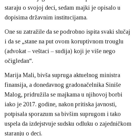
staraju o svojoj deci, sedam majki je opisalo u
dopisima državnim institucijama.
One su zatražile da se podrobno ispita svaki slučaj
i da se „stane na put ovom koruptivnom trouglu
(advokat – veštaci – sudija) koji je više nego
očigledan“.
Marija Mali, bivša supruga aktuelnog ministra
finansija, a donedavnog gradonačelnika Siniše
Malog, pridružila se majkama u njihovoj borbi
iako je 2017. godine, nakon pritiska javnosti,
potpisala sporazum sa bivšim suprugom i tako
uspela da izdejstvuje sudsku odluku o zajedničkom
staranju o deci.