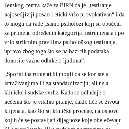
ženskog centra kaže za BIRN da je „testiranje
najosetljiviji posao i etički vrlo provokativan“ i da
to mogu da rade „samo psiholozi koji su obučeni
za primenu određenih kategorija instrumenata i po
vrlo striktnim pravilima psihološkog testiranja,
upravo zbog toga što se na bazi tih podataka
donosite važne odluke o ljudima“.
„Sporni instrumenti bi mogli da se koriste u
istraživanjima ili za standardizaciju, ali ne u
kliničke i sudske svrhe. Kada se odlučuje o
nečemu što je vitalno pitanje, dakle tiče se života
klijenata, kao što su kliničke procene, na osnovu
kojih će se postavljati dijagnoze koje obeleževaju