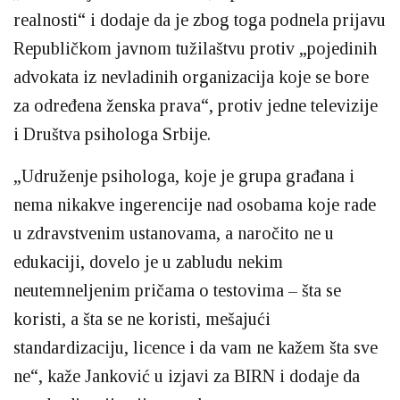
realnosti“ i dodaje da je zbog toga podnela prijavu
Republičkom javnom tužilaštvu protiv „pojedinih
advokata iz nevladinih organizacija koje se bore
za određena ženska prava“, protiv jedne televizije
i Društva psihologa Srbije.
„Udruženje psihologa, koje je grupa građana i
nema nikakve ingerencije nad osobama koje rade
u zdravstvenim ustanovama, a naročito ne u
edukaciji, dovelo je u zabludu nekim
neutemneljenim pričama o testovima – šta se
koristi, a šta se ne koristi, mešajući
standardizaciju, licence i da vam ne kažem šta sve
ne“, kaže Janković u izjavi za BIRN i dodaje da