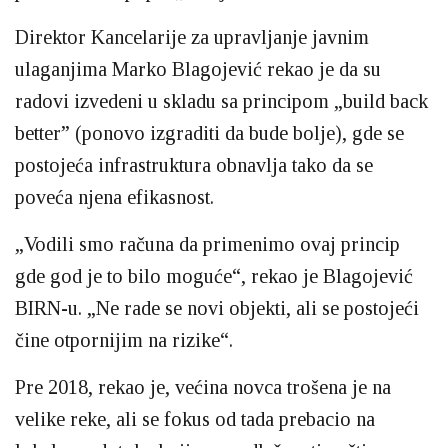
Direktor Kancelarije za upravljanje javnim
ulaganjima Marko Blagojević rekao je da su
radovi izvedeni u skladu sa principom „build back
better” (ponovo izgraditi da bude bolje), gde se
postojeća infrastruktura obnavlja tako da se
poveća njena efikasnost.
„Vodili smo računa da primenimo ovaj princip
gde god je to bilo moguće“, rekao je Blagojević
BIRN-u. „Ne rade se novi objekti, ali se postojeći
čine otpornijim na rizike“.
Pre 2018, rekao je, većina novca trošena je na
velike reke, ali se fokus od tada prebacio na