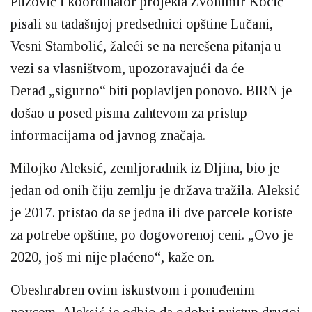
Puzović i koordinator projekta Zvonimir Kocić
pisali su tadašnjoj predsednici opštine Lučani,
Vesni Stambolić, žaleći se na nerešena pitanja u
vezi sa vlasništvom, upozoravajući da će
Đerađ „sigurno“ biti poplavljen ponovo. BIRN je
došao u posed pisma zahtevom za pristup
informacijama od javnog značaja.
Milojko Aleksić, zemljoradnik iz Dljina, bio je
jedan od onih čiju zemlju je država tražila. Aleksić
je 2017. pristao da se jedna ili dve parcele koriste
za potrebe opštine, po dogovorenoj ceni. „Ovo je
2020, još mi nije plaćeno“, kaže on.
Obeshrabren ovim iskustvom i ponuđenim
novcem, Aleksić je odbio da odobri pristup drugoj