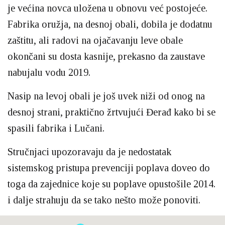
je većina novca uložena u obnovu već postojeće.
Fabrika oružja, na desnoj obali, dobila je dodatnu
zaštitu, ali radovi na ojačavanju leve obale
okončani su dosta kasnije, prekasno da zaustave
nabujalu vodu 2019.
Nasip na levoj obali je još uvek niži od onog na
desnoj strani, praktično žrtvujući Đerađ kako bi se
spasili fabrika i Lučani.
Stručnjaci upozoravaju da je nedostatak
sistemskog pristupa prevenciji poplava doveo do
toga da zajednice koje su poplave opustošile 2014.
i dalje strahuju da se tako nešto može ponoviti.