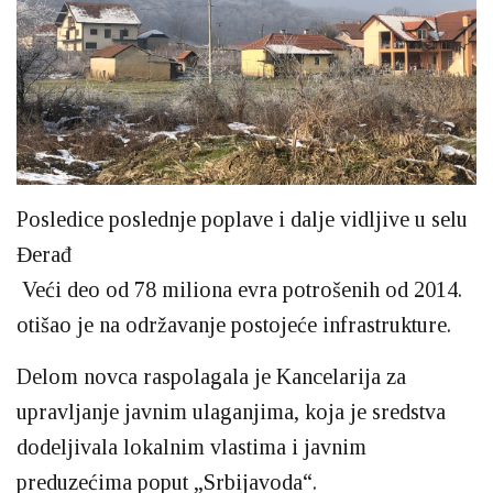
Posledice poslednje poplave i dalje vidljive u selu
Đerađ
Veći deo od 78 miliona evra potrošenih od 2014.
otišao je na održavanje postojeće infrastrukture.
Delom novca raspolagala je Kancelarija za
upravljanje javnim ulaganjima, koja je sredstva
dodeljivala lokalnim vlastima i javnim
preduzećima poput „Srbijavoda“.