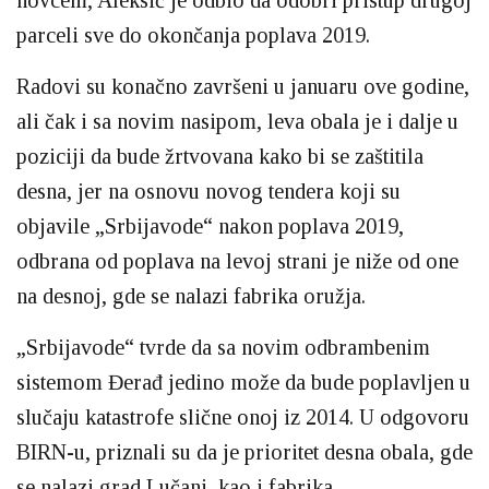
parceli sve do okončanja poplava 2019.
Radovi su konačno završeni u januaru ove godine,
ali čak i sa novim nasipom, leva obala je i dalje u
poziciji da bude žrtvovana kako bi se zaštitila
desna, jer na osnovu novog tendera koji su
objavile „Srbijavode“ nakon poplava 2019,
odbrana od poplava na levoj strani je niže od one
na desnoj, gde se nalazi fabrika oružja.
„Srbijavode“ tvrde da sa novim odbrambenim
sistemom Đerađ jedino može da bude poplavljen u
slučaju katastrofe slične onoj iz 2014. U odgovoru
BIRN-u, priznali su da je prioritet desna obala, gde
se nalazi grad Lučani, kao i fabrika.