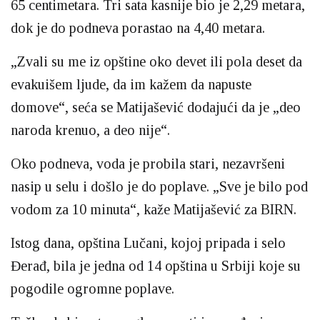
65 centimetara. Tri sata kasnije bio je 2,29 metara,
dok je do podneva porastao na 4,40 metara.
„Zvali su me iz opštine oko devet ili pola deset da
evakuišem ljude, da im kažem da napuste
domove“, seća se Matijašević dodajući da je „deo
naroda krenuo, a deo nije“.
Oko podneva, voda je probila stari, nezavršeni
nasip u selu i došlo je do poplave. „Sve je bilo pod
vodom za 10 minuta“, kaže Matijašević za BIRN.
Istog dana, opština Lučani, kojoj pripada i selo
Đerađ, bila je jedna od 14 opština u Srbiji koje su
pogodile ogromne poplave.