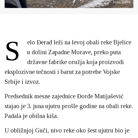
Foto
: BIRN
S
elo Đerađ leži na levoj obali reke Bjelice
u dolini Zapadne Morave, preko puta
državne fabrike oružja koja proizvodi
eksplozivne tečnosti i barut za potrebe Vojske
Srbije i izvoz.
Predsednik mesne zajednice Đorđe Matijašević
stajao je 3. juna ujutru prošle godine na obali reke.
Padala je obilna kiša.
U obližnjoj Guči, nivo reke oko šest ujutru bio je