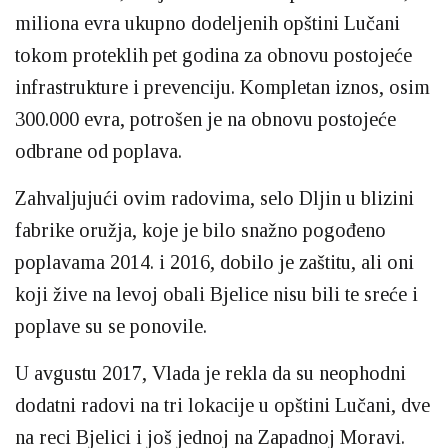
miliona evra ukupno dodeljenih opštini Lučani
tokom proteklih pet godina za obnovu postojeće
infrastrukture i prevenciju. Kompletan iznos, osim
300.000 evra, potrošen je na obnovu postojeće
odbrane od poplava.
Zahvaljujući ovim radovima, selo Dljin u blizini
fabrike oružja, koje je bilo snažno pogođeno
poplavama 2014. i 2016, dobilo je zaštitu, ali oni
koji žive na levoj obali Bjelice nisu bili te sreće i
poplave su se ponovile.
U avgustu 2017, Vlada je rekla da su neophodni
dodatni radovi na tri lokacije u opštini Lučani, dve
na reci Bjelici i još jednoj na Zapadnoj Moravi.