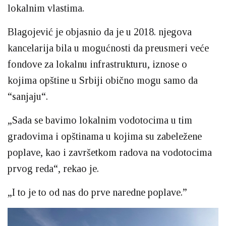
lokalnim vlastima.
Blagojević je objasnio da je u 2018. njegova
kancelarija bila u mogućnosti da preusmeri veće
fondove za lokalnu infrastrukturu, iznose o
kojima opštine u Srbiji obično mogu samo da
“sanjaju“.
„Sada se bavimo lokalnim vodotocima u tim
gradovima i opštinama u kojima su zabeležene
poplave, kao i završetkom radova na vodotocima
prvog reda“, rekao je.
„I to je to od nas do prve naredne poplave.”