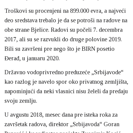
Troškovi su procenjeni na 899.000 evra, a najveći
deo sredstava trebalo je da se potroši na radove na
obe strane Bjelice. Radovi su počeli 7. decembra
2017, ali su se razvukli do druge polovine 2019.
Bili su završeni pre nego što je BIRN posetio
Đerađ, u januaru 2020.
Državno vodoprivredno preduzeće „Srbijavode“
kao razlog je navelo spor oko privatnog zemljišta,
napominjući da neki vlasnici nisu želeli da predaju
svoju zemlju.
U avgustu 2018, mesec dana pre isteka roka za
završetak radova, direktor „Srbijavoda“ Goran