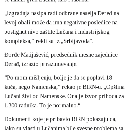
„Izgradnja nasipa radi odbrane naselja Đeređ na
levoj obali može da ima negativne posledice na
postignut nivo zaštite Lučana i industrijskog
kompleksa,“ rekli su iz „Srbijavoda“.
Đorđe Matijašević, predsednik mesne zajednice
Đerađ, izrazio je razumevanje.
“Po mom mišljenju, bolje je da se poplavi 18
kuća, nego Namenska,” rekao je BIRN-u. „Opština
Lučani živi od Namenske. Ona je izvor prihoda za
1.300 radnika. To je normalno.“
Dokumenti koje je pribavio BIRN pokazuju da,
iako su vlasti u Lučanima bile svesne problema sa