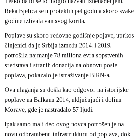
Teško da bi se to moglo nazvati iznenađenjem.
Reka Bjelica se u proteklih pet godina skoro svake
godine izlivala van svog korita.
Poplave su skoro redovne godišnje pojave, uprkos
činjenici da je Srbija između 2014. i 2019.
potrošila najmanje 78 miliona evra sopstvenih
sredstava i stranih donacija na obnovu posle
poplava, pokazalo je istraživanje BIRN-a.
Ova ulaganja su došla kao odgovor na istorijske
poplave na Balkanu 2014, uključujući i dolinu
Morave, gde je nastradalo 57 ljudi.
Ipak samo mali deo ovog novca potrošen je na
novu odbrambenu infrastrukturu od poplava, dok