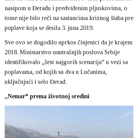
nasipom u Đerađu i predviđenim pljuskovima, o
tome nije bilo reči na sastancima kriznog štaba pre
poplave koja se desila 3. juna 2019.
Sve ovo se dogodilo uprkos činjenici da je krajem
2018. Ministarstvo unutrašnjih poslova Srbije
identifikovalo „šest najgorih scenarija“ u vezi sa
poplavama, od kojih su dva u Lučanima,
uključujući i selo Đerađ.
„Nemar“ prema životnoj sredini