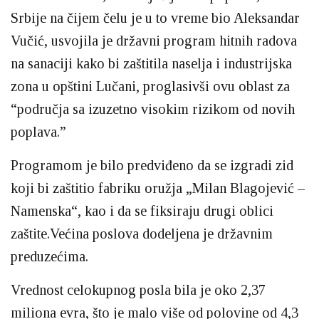
Srbije na čijem čelu je u to vreme bio Aleksandar
Vučić, usvojila je državni program hitnih radova
na sanaciji kako bi zaštitila naselja i industrijska
zona u opštini Lučani, proglasivši ovu oblast za
“područja sa izuzetno visokim rizikom od novih
poplava.”
Programom je bilo predviđeno da se izgradi zid
koji bi zaštitio fabriku oružja „Milan Blagojević –
Namenska“, kao i da se fiksiraju drugi oblici
zaštite.Većina poslova dodeljena je državnim
preduzećima.
Vrednost celokupnog posla bila je oko 2,37
miliona evra, što je malo više od polovine od 4,3