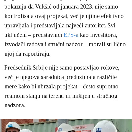
pokazuju da Vukšić od januara 2023. nije samo
kontrolisala ovaj projekat, već je njime efektivno
upravljala i predstavljala najveći autoritet. Svi
uključeni – predstavnici
EPS-a
kao investitora,
izvođači radova i stručni nadzor – morali su lično
njoj da raportiraju.
Predsednik Srbije nije samo postavljao rokove,
već je njegova saradnica preduzimala različite
mere kako bi ubrzala projekat – često suprotno
realnom stanju na terenu ili mišljenju stručnog
nadzora.