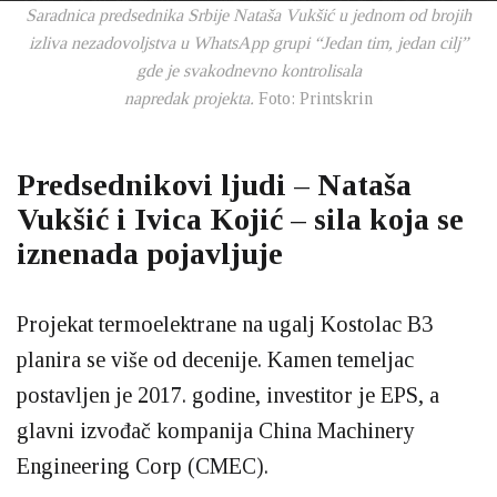
Saradnica predsednika Srbije Nataša Vukšić u jednom od brojih
izliva nezadovoljstva u WhatsApp grupi “Jedan tim, jedan cilj”
gde je svakodnevno kontrolisala
napredak projekta.
Foto: Printskrin
Predsednikovi ljudi – Nataša
Vukšić i Ivica Kojić – sila koja se
iznenada pojavljuje
Projekat termoelektrane na ugalj Kostolac B3
planira se više od decenije. Kamen temeljac
postavljen je 2017. godine, investitor je EPS, a
glavni izvođač kompanija China Machinery
Engineering Corp (CMEC).