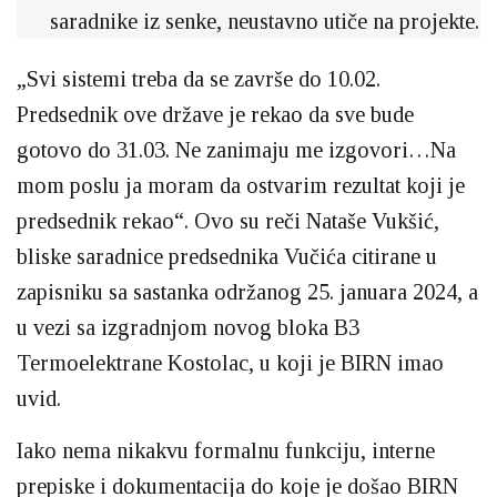
saradnike iz senke, neustavno utiče na projekte.
„Svi sistemi treba da se završe do 10.02.
Predsednik ove države je rekao da sve bude
gotovo do 31.03. Ne zanimaju me izgovori…Na
mom poslu ja moram da ostvarim rezultat koji je
predsednik rekao“. Ovo su reči Nataše Vukšić,
bliske saradnice predsednika Vučića citirane u
zapisniku sa sastanka održanog 25. januara 2024, a
u vezi sa izgradnjom novog bloka B3
Termoelektrane Kostolac, u koji je BIRN imao
uvid.
Iako nema nikakvu formalnu funkciju, interne
prepiske i dokumentacija do koje je došao BIRN