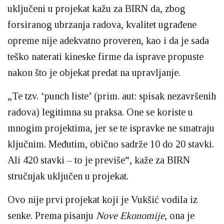
uključeni u projekat kažu za BIRN da, zbog
forsiranog ubrzanja radova, kvalitet ugrađene
opreme nije adekvatno proveren, kao i da je sada
teško naterati kineske firme da isprave propuste
nakon što je objekat predat na upravljanje.
„Te tzv. ‘punch liste’ (prim. aut: spisak nezavršenih
radova) legitimna su praksa. One se koriste u
mnogim projektima, jer se te ispravke ne smatraju
ključnim. Međutim, obično sadrže 10 do 20 stavki.
Ali 420 stavki – to je previše“, kaže za BIRN
stručnjak uključen u projekat.
Ovo nije prvi projekat koji je Vukšić vodila iz
senke. Prema pisanju
Nove Ekonomije
, ona je