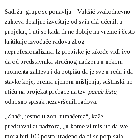
Sadržaj grupe se ponavlja – Vukšić svakodnevno
zahteva detaljne izveštaje od svih uključenih u
projekat, ljuti se kada ih ne dobije na vreme i često
kritikuje izvođače radova zbog
neprofesionalizma. Iz prepiske je takođe vidljivo
da od predstavnika stručnog nadzora u nekom
momenta zahteva i da potpišu da je sve u redu i da
stavke koje, prema njenom mišljenju, suštinski ne
utiču na projekat prebace na tzv.
punch listu
,
odnosno spisak nezavršenih radova.
„Znači, jesmo u zoni tumačenja“, kaže
predstavniku nadzora, „u kome vi mislite da sve
mora biti 100 posto urađeno da bi se potpisala