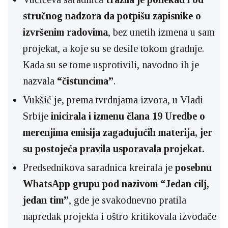
stručnog nadzora da potpišu zapisnike o
izvršenim radovima
, bez unetih izmena u sam
projekat, a koje su se desile tokom gradnje.
Kada su se tome usprotivili, navodno ih je
nazvala
“čistuncima”
.
Vukšić je, prema tvrdnjama izvora, u Vladi
Srbije
inicirala i izmenu člana 19 Uredbe o
merenjima emisija zagađujućih materija, jer
su postojeća pravila usporavala projekat.
Predsednikova saradnica kreirala je
posebnu
WhatsApp grupu pod nazivom “Jedan cilj,
jedan tim”
, gde je svakodnevno pratila
napredak projekta i oštro kritikovala izvođače