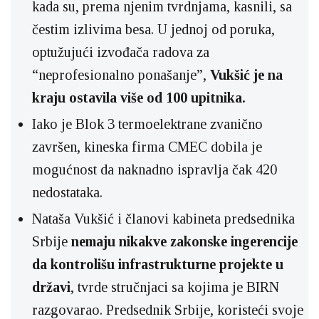
kada su, prema njenim tvrdnjama, kasnili, sa
čestim izlivima besa. U jednoj od poruka,
optužujući izvođača radova za
“neprofesionalno ponašanje”,
Vukšić je na
kraju ostavila više od 100 upitnika.
Iako je Blok 3 termoelektrane zvanično
završen, kineska firma CMEC dobila je
mogućnost da naknadno ispravlja čak 420
nedostataka.
Nataša Vukšić i članovi kabineta predsednika
Srbije
nemaju nikakve zakonske ingerencije
da kontrolišu infrastrukturne projekte u
državi
, tvrde stručnjaci sa kojima je BIRN
razgovarao. Predsednik Srbije, koristeći svoje