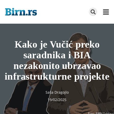
Kako je Vučić preko
saradnika i BIA
nezakonito ubrzavao
infrastrukturne projekte
Saša Dragojlo
19/02/2025
Foto
: BIRN Srbija