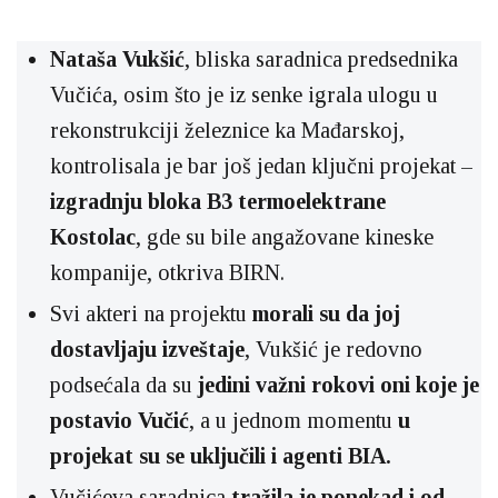
Nataša Vukšić
, bliska saradnica predsednika
Vučića, osim što je iz senke igrala ulogu u
rekonstrukciji železnice ka Mađarskoj,
kontrolisala je bar još jedan ključni projekat –
izgradnju bloka B3 termoelektrane
Kostolac
, gde su bile angažovane kineske
kompanije, otkriva BIRN.
Svi akteri na projektu
morali su da joj
dostavljaju izveštaje
, Vukšić je redovno
podsećala da su
jedini važni rokovi oni koje je
postavio Vučić
, a u jednom momentu
u
projekat su se uključili i agenti BIA.
Vučićeva saradnica
tražila je ponekad i od