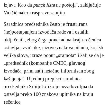
izjava. Kao da
punch lista
ne postoji“, zaključuje
Vukšić nakon rasprave sa njim.
Saradnica predsednika često je frustrirana
(ne)postupanjem izvođača radova i ostalih
uključenih, zbog čega ponekad na kraju rečenica
ostavlja uzvičnike, nizove znakova pitanja, koristi
velika slova, izraze poput „sramota“ i žali se da je
„predsednik (kompanije CMEC, glavnog
izvođača, prim.aut.) netačno informisan zbog
kašnjenja“. U jednoj prepisci saradnica
predsednika Srbije toliko je nezadovoljna da
ostavlja preko 100 znakova upitnika na kraju
rečenice.