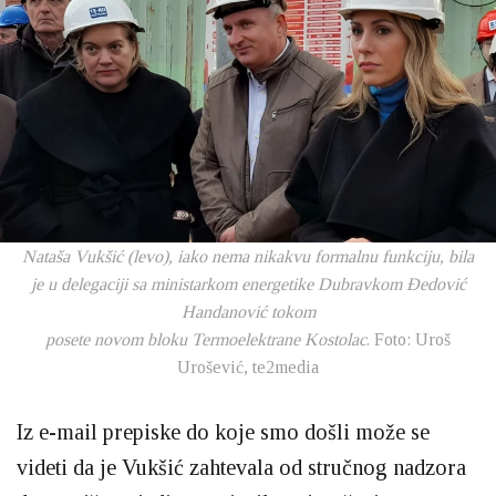
Nataša Vukšić (levo), iako nema nikakvu formalnu funkciju, bila
je u delegaciji sa ministarkom energetike Dubravkom Đedović
Handanović tokom
posete novom bloku Termoelektrane Kostolac
. Foto: Uroš
Urošević, te2media
Iz e-mail prepiske do koje smo došli može se
videti da je Vukšić zahtevala od stručnog nadzora