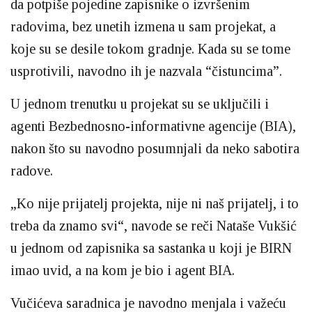
da potpiše pojedine zapisnike o izvršenim
radovima, bez unetih izmena u sam projekat, a
koje su se desile tokom gradnje. Kada su se tome
usprotivili, navodno ih je nazvala “čistuncima”.
U jednom trenutku u projekat su se uključili i
agenti Bezbednosno-informativne agencije (BIA),
nakon što su navodno posumnjali da neko sabotira
radove.
„Ko nije prijatelj projekta, nije ni naš prijatelj, i to
treba da znamo svi“, navode se reči Nataše Vukšić
u jednom od zapisnika sa sastanka u koji je BIRN
imao uvid, a na kom je bio i agent BIA.
Vučićeva saradnica je navodno menjala i važeću