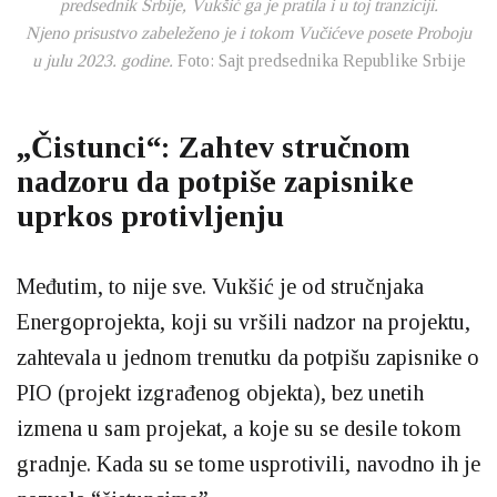
predsednik Srbije, Vukšić ga je pratila i u toj tranziciji.
Njeno prisustvo zabeleženo je i tokom Vučićeve posete Proboju
u julu 2023. godine.
Foto: Sajt predsednika Republike Srbije
„Čistunci“: Zahtev stručnom
nadzoru da potpiše zapisnike
uprkos protivljenju
Međutim, to nije sve. Vukšić je od stručnjaka
Energoprojekta, koji su vršili nadzor na projektu,
zahtevala u jednom trenutku da potpišu zapisnike o
PIO (projekt izgrađenog objekta), bez unetih
izmena u sam projekat, a koje su se desile tokom
gradnje. Kada su se tome usprotivili, navodno ih je