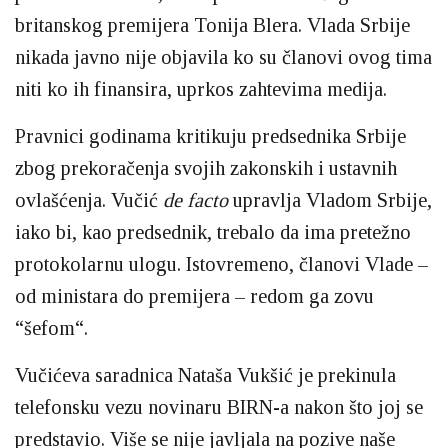
britanskog premijera Tonija Blera. Vlada Srbije
nikada javno nije objavila ko su članovi ovog tima
niti ko ih finansira, uprkos zahtevima medija.
Pravnici godinama kritikuju predsednika Srbije
zbog prekoračenja svojih zakonskih i ustavnih
ovlašćenja. Vučić
de facto
upravlja Vladom Srbije,
iako bi, kao predsednik, trebalo da ima pretežno
protokolarnu ulogu. Istovremeno, članovi Vlade –
od ministara do premijera – redom ga zovu
“šefom“.
Vučićeva saradnica Nataša Vukšić je prekinula
telefonsku vezu novinaru BIRN-a nakon što joj se
predstavio. Više se nije javljala na pozive naše