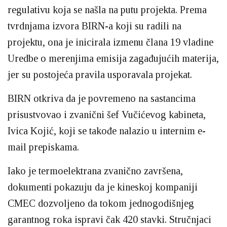
regulativu koja se našla na putu projekta. Prema
tvrdnjama izvora BIRN-a koji su radili na
projektu, ona je inicirala izmenu člana 19 vladine
Uredbe o merenjima emisija zagađujućih materija,
jer su postojeća pravila usporavala projekat.
BIRN otkriva da je povremeno na sastancima
prisustvovao i zvanični šef Vučićevog kabineta,
Ivica Kojić, koji se takođe nalazio u internim e-
mail prepiskama.
Iako je termoelektrana zvanično završena,
dokumenti pokazuju da je kineskoj kompaniji
CMEC dozvoljeno da tokom jednogodišnjeg
garantnog roka ispravi čak 420 stavki. Stručnjaci