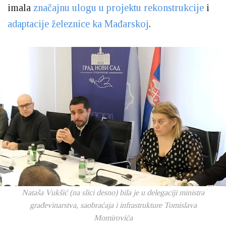
imala
značajnu ulogu u projektu rekonstrukcije
i
adaptacije železnice ka Mađarskoj
.
Nataša Vukšić (na slici desno) bila je u delegaciji ministra
građevinarstva, saobraćaja i infrastrukture Tomislava
Momirovića