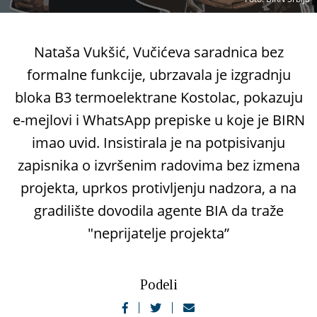
Nataša Vukšić, Vučićeva saradnica bez
formalne funkcije, ubrzavala je izgradnju
bloka B3 termoelektrane Kostolac, pokazuju
e-mejlovi i WhatsApp prepiske u koje je BIRN
imao uvid. Insistirala je na potpisivanju
zapisnika o izvršenim radovima bez izmena
projekta, uprkos protivljenju nadzora, a na
gradilište dovodila agente BIA da traže
"neprijatelje projekta”
Podeli