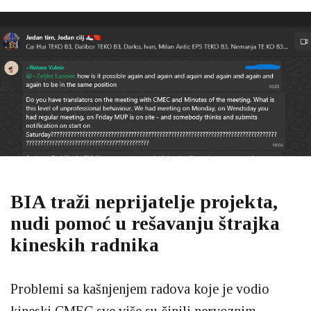
BIA traži neprijatelje projekta,
nudi pomoć u rešavanju štrajka
kineskih radnika
Problemi sa kašnjenjem radova koje je vodio
kineski CMEC sve više su činili nervoznim