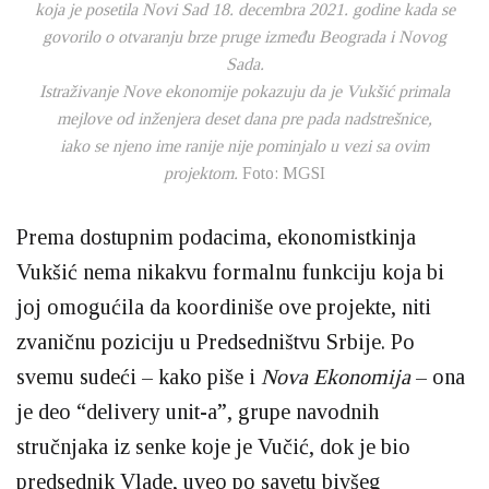
koja je posetila Novi Sad 18. decembra 2021. godine kada se
govorilo o otvaranju brze pruge između Beograda i Novog
Sada.
Istraživanje Nove ekonomije pokazuju da je Vukšić primala
mejlove od inženjera deset dana pre pada nadstrešnice,
iako se njeno ime ranije nije pominjalo u vezi sa ovim
projektom.
Foto: MGSI
Prema dostupnim podacima, ekonomistkinja
Vukšić nema nikakvu formalnu funkciju koja bi
joj omogućila da koordiniše ove projekte, niti
zvaničnu poziciju u Predsedništvu Srbije. Po
svemu sudeći – kako piše i
Nova Ekonomija
– ona
je deo “delivery unit-a”, grupe navodnih
stručnjaka iz senke koje je Vučić, dok je bio
predsednik Vlade, uveo po savetu bivšeg