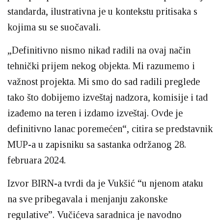
standarda, ilustrativna je u kontekstu pritisaka s
kojima su se suočavali.
„Definitivno nismo nikad radili na ovaj način
tehnički prijem nekog objekta. Mi razumemo i
važnost projekta. Mi smo do sad radili preglede
tako što dobijemo izveštaj nadzora, komisije i tad
izađemo na teren i izdamo izveštaj. Ovde je
definitivno lanac poremećen“, citira se predstavnik
MUP-a u zapisniku sa sastanka održanog 28.
februara 2024.
Izvor BIRN-a tvrdi da je Vukšić “u njenom ataku
na sve pribegavala i menjanju zakonske
regulative”. Vučićeva saradnica je navodno