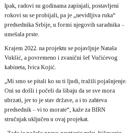
Ipak, radovi su godinama zapinjali, postavljeni
rokovi su se probijali, pa je „nevidljiva ruka“
predsednika Srbije, u formi njegovih saradnika –
umešala prste.
Krajem 2022. na projektu se pojavljuje Nataša
Vukšić, a povremeno i zvanični šef Vučićevog
kabineta, Ivica Kojić.
„Mi smo se pitali ko su ti ljudi, tražili pojašnjenje.
Oni su došli i počeli da šibaju da se sve mora
ubrzati, jer to je stav države, a i to zahteva
predsednik – vi to morate“, kaže za BIRN
stručnjak uključen u ovaj projekat.
„Tada je počelo pravo zavrtanje ruku, bičevanje.