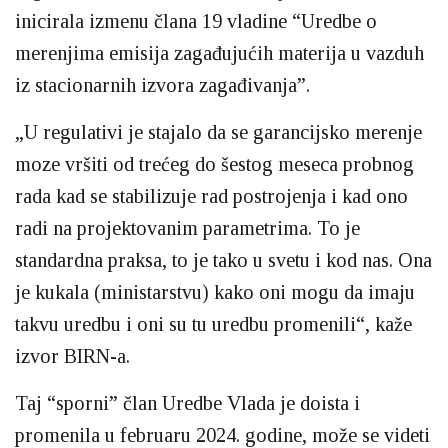
inicirala izmenu člana 19 vladine “Uredbe o
merenjima emisija zagađujućih materija u vazduh
iz stacionarnih izvora zagađivanja”.
„U regulativi je stajalo da se garancijsko merenje
moze vršiti od trećeg do šestog meseca probnog
rada kad se stabilizuje rad postrojenja i kad ono
radi na projektovanim parametrima. To je
standardna praksa, to je tako u svetu i kod nas. Ona
je kukala (ministarstvu) kako oni mogu da imaju
takvu uredbu i oni su tu uredbu promenili“, kaže
izvor BIRN-a.
Taj “sporni” član Uredbe Vlada je doista i
promenila u februaru 2024. godine, može se videti