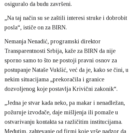
osiguralo da budu završeni.
„Na taj način su se zaštili interesi struke i dobrobit
posla“, ističe on za BIRN.
Nemanja Nenadić, programski direktor
Transparentnosti Srbija, kaže za BIRN da nije
sporno samo to što ne postoji pravni osnov za
postupanje Nataše Vukšić, već da je, kako se čini, u
nekim situacijama „prekoračila i granice
dozvoljenog koje postavlja Krivični zakonik“.
„Jedna je stvar kada neko, pa makar i nenadležan,
požuruje izvođače, daje mišljenja ili pomaže u
ostvarivanju kontakta sa različitim institucijama.
Međutim, zahtevanje od firmi koje vrše nadzor da