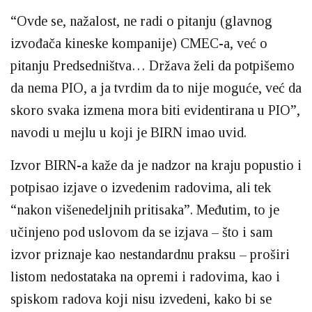
“Ovde se, nažalost, ne radi o pitanju (glavnog
izvođača kineske kompanije) CMEC-a, već o
pitanju Predsedništva… Država želi da potpišemo
da nema PIO, a ja tvrdim da to nije moguće, već da
skoro svaka izmena mora biti evidentirana u PIO”,
navodi u mejlu u koji je BIRN imao uvid.
Izvor BIRN-a kaže da je nadzor na kraju popustio i
potpisao izjave o izvedenim radovima, ali tek
“nakon višenedeljnih pritisaka”. Međutim, to je
učinjeno pod uslovom da se izjava – što i sam
izvor priznaje kao nestandardnu praksu – proširi
listom nedostataka na opremi i radovima, kao i
spiskom radova koji nisu izvedeni, kako bi se