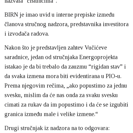
nazvala “čistuncima”.
BIRN je imao uvid u interne prepiske između
članova stručnog nadzora, predstavnika investitora
i izvođača radova.
Nakon što je predstavljen zahtev Vučićeve
saradnice, jedan od stručnjaka Energoprojekta
istakao je da bi trebalo da zauzmu “rigidan stav” i
da svaka izmena mora biti evidentirana u PIO-u.
Prema njegovim rečima, „ako popustimo za jednu
svesku, mislim da će nas onda za svaku svesku
cimati za rukav da im popustimo i da će se izgubiti
granica između male i velike izmene.“
Drugi stručnjak iz nadzora na to odgovara: