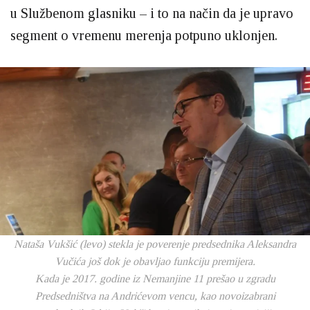
u Službenom glasniku – i to na način da je upravo
segment o vremenu merenja potpuno uklonjen.
Nataša Vukšić (levo) stekla je poverenje predsednika Aleksandra
Vučića još dok je obavljao funkciju premijera.
Kada je 2017. godine iz Nemanjine 11 prešao u zgradu
Predsedništva na Andrićevom vencu, kao novoizabrani