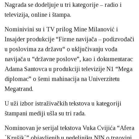
Nagrada se dodeljuje u tri kategorije – radio i
televizija, online i štampa.
Nominivini su i TV prilog Mine Milanović i
Insajder produkcije “Firme navijača – podizvođači
u poslovima za državu“ o uključivanju vođa
navijača u “državne poslove”, kao i dokumentarac
Adama Santovca u produkciji televizije N1 “Mega
diplomac” o šemi mahinacija na Univerzitetu
Megatrand.
U uži izbor istraživačkih tekstova u kategoriji
štampani mediji ušla su tri rada.
Nominovan je serijal tekstova Vuka Cvijića “Afera
`Krušik`” objavljenih u nedeljniku NIN o trgovini