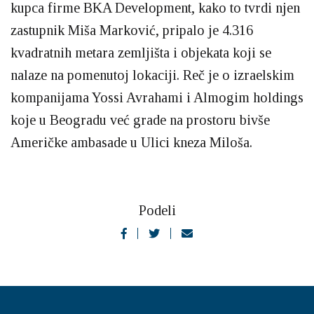
kupca firme BKA Development, kako to tvrdi njen
zastupnik Miša Marković, pripalo je 4.316
kvadratnih metara zemljišta i objekata koji se
nalaze na pomenutoj lokaciji. Reč je o izraelskim
kompanijama Yossi Avrahami i Almogim holdings
koje u Beogradu već grade na prostoru bivše
Američke ambasade u Ulici kneza Miloša.
Podeli