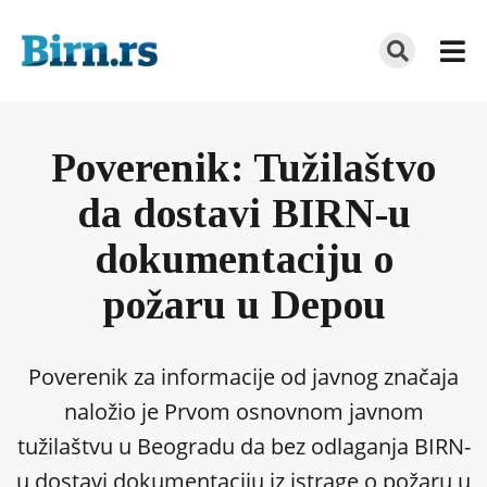
Poverenik: Tužilaštvo
da dostavi BIRN-u
dokumentaciju o
požaru u Depou
Poverenik za informacije od javnog značaja
naložio je Prvom osnovnom javnom
tužilaštvu u Beogradu da bez odlaganja BIRN-
u dostavi dokumentaciju iz istrage o požaru u