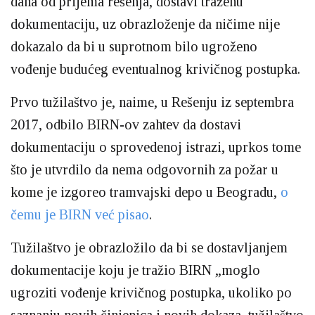
dana od prijema rešenja, dostavi traženu
dokumentaciju, uz obrazloženje da ničime nije
dokazalo da bi u suprotnom bilo ugroženo
vođenje budućeg eventualnog krivičnog postupka.
Prvo tužilaštvo je, naime, u Rešenju iz septembra
2017, odbilo BIRN-ov zahtev da dostavi
dokumentaciju o sprovedenoj istrazi, uprkos tome
što je utvrdilo da nema odgovornih za požar u
kome je izgoreo tramvajski depo u Beogradu,
o
čemu je BIRN već pisao
.
Tužilaštvo je obrazložilo da bi se dostavljanjem
dokumentacije koju je tražio BIRN „moglo
ugroziti vođenje krivičnog postupka, ukoliko po
saznanju novih činjenica i novih dokaza, tužilaštvo