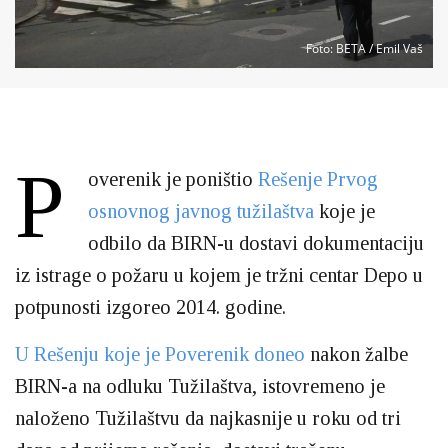
Foto
: BETA / Emil Vaš
P
overenik je poništio
Rešenje Prvog
osnovnog javnog tužilaštva
koje je
odbilo da BIRN-u dostavi dokumentaciju
iz istrage o požaru u kojem je tržni centar Depo u
potpunosti izgoreo 2014. godine.
U Rešenju koje je Poverenik doneo
nakon žalbe
BIRN-a na odluku Tužilaštva, istovremeno je
naloženo Tužilaštvu da najkasnije u roku od tri