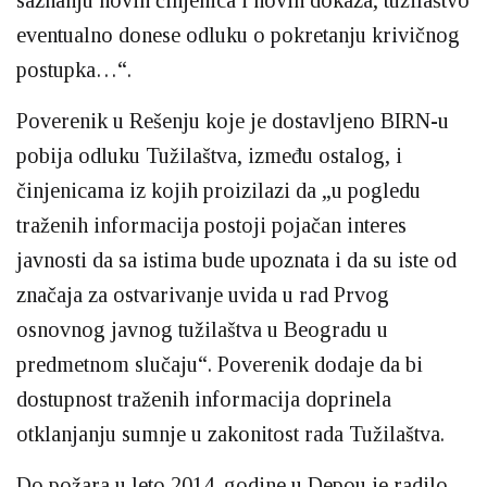
eventualno donese odluku o pokretanju krivičnog
postupka…“.
Poverenik u Rešenju koje je dostavljeno BIRN-u
pobija odluku Tužilaštva, između ostalog, i
činjenicama iz kojih proizilazi da „u pogledu
traženih informacija postoji pojačan interes
javnosti da sa istima bude upoznata i da su iste od
značaja za ostvarivanje uvida u rad Prvog
osnovnog javnog tužilaštva u Beogradu u
predmetnom slučaju“. Poverenik dodaje da bi
dostupnost traženih informacija doprinela
otklanjanju sumnje u zakonitost rada Tužilaštva.
Do požara u leto 2014. godine u Depou je radilo