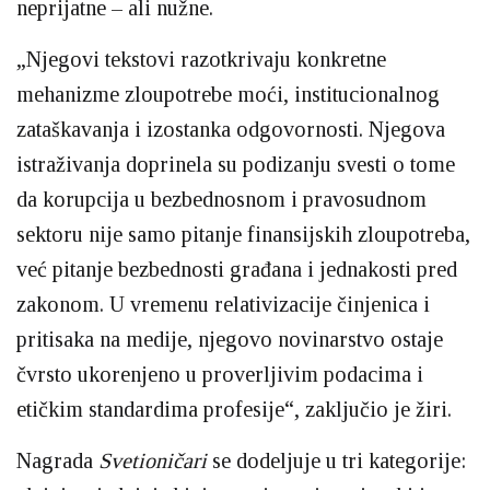
neprijatne – ali nužne.
„Njegovi tekstovi razotkrivaju konkretne
mehanizme zloupotrebe moći, institucionalnog
zataškavanja i izostanka odgovornosti. Njegova
istraživanja doprinela su podizanju svesti o tome
da korupcija u bezbednosnom i pravosudnom
sektoru nije samo pitanje finansijskih zloupotreba,
već pitanje bezbednosti građana i jednakosti pred
zakonom. U vremenu relativizacije činjenica i
pritisaka na medije, njegovo novinarstvo ostaje
čvrsto ukorenjeno u proverljivim podacima i
etičkim standardima profesije“, zaključio je žiri.
Nagrada
Svetioničari
se dodeljuje u tri kategorije: