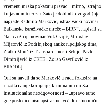
vremenu mraka pokazuju pravac – mirno, istrajno
i u javnom interesu. Zato je dobitnik ovogodišnje
nagrade Radmilo Marković, istraživački novinar
Balkanske istraživačke mreže – BIRN“, napisali su
članovi žirija novinar Vuk Cvijić, Miroslav
Mijatović iz Podrinjskog antikorupcijskog tima,
Zlatko Minić iz Transparentnosti Srbije, Pavle
Dimitrijević iz CRTE i Zoran Gavrilović iz
BIRODI-ja.
Oni su naveli da se Marković u radu fokusira na
razotkrivanje korupcije, kriminalnih mreža i
institucionalne neodgovornosti – „upravo tamo
gde posledice nisu apstraktne, već direktno utiču