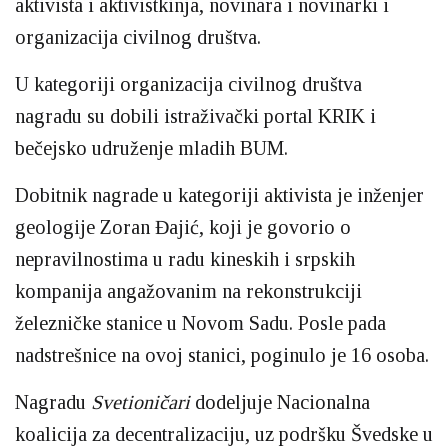
aktivista i aktivistkinja, novinara i novinarki i
organizacija civilnog društva.
U kategoriji organizacija civilnog društva
nagradu su dobili istraživački portal KRIK i
bečejsko udruženje mladih BUM.
Dobitnik nagrade u kategoriji aktivista je inženjer
geologije Zoran Đajić, koji je govorio o
nepravilnostima u radu kineskih i srpskih
kompanija angažovanim na rekonstrukciji
železničke stanice u Novom Sadu. Posle pada
nadstrešnice na ovoj stanici, poginulo je 16 osoba.
Nagradu
Svetioničari
dodeljuje Nacionalna
koalicija za decentralizaciju, uz podršku Švedske u