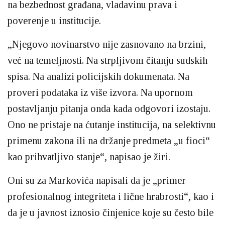
na bezbednost građana, vladavinu prava i
poverenje u institucije.
„Njegovo novinarstvo nije zasnovano na brzini,
već na temeljnosti. Na strpljivom čitanju sudskih
spisa. Na analizi policijskih dokumenata. Na
proveri podataka iz više izvora. Na upornom
postavljanju pitanja onda kada odgovori izostaju.
Ono ne pristaje na ćutanje institucija, na selektivnu
primenu zakona ili na držanje predmeta „u fioci“
kao prihvatljivo stanje“, napisao je žiri.
Oni su za Markovića napisali da je „primer
profesionalnog integriteta i lične hrabrosti“, kao i
da je u javnost iznosio činjenice koje su često bile