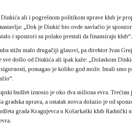
inkića ali i pogrešnom politikom uprave klub je pro
 nastavlja: „Dok je Dinkić bio ovde navlačio je sponzor
stalo i sponzori su polako prestali da finansiraju klub“.
uba stižu malo drugačiji glasovi, pa direktor Ivan Gru
e sve došlo od Dinkića ali ipak kaže: „Dolaskom Dinki
 sigurnosti, pomagao je koliko god može. Imali smo 
ažio“.
upski budžet iznosio je oko dva miliona evra. Trećinu 
a gradska uprava, a ostatak novca dolazio je od sponzo
udžeta grada Kragujevca u Košarkaški klub Radnički u
evra.