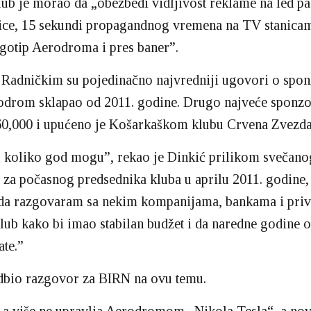
lub je morao da „obezbedi vidljivost reklame na led p
mice, 15 sekundi propagandnog vremena na TV stanica
ogotip Aerodroma i pres baner”.
 Radničkim su pojedinačno najvredniji ugovori o spon
rodrom sklapao od 2011. godine. Drugo najveće sponz
60,000 i upućeno je Košarkaškom klubu Crvena Zvezda
 koliko god mogu”, rekao je Dinkić prilikom svečano
za počasnog predsednika kluba u aprilu 2011. godine,
da razgovaram sa nekim kompanijama, bankama i pri
lub kako bi imao stabilan budžet i da naredne godine o
ate.”
odbio razgovor za BIRN na ovu temu.