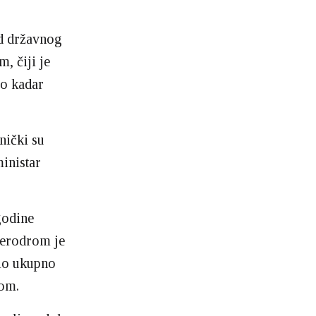
od državnog
, čiji je
io kadar
nički su
ministar
godine
Aerodrom je
šio ukupno
kom.