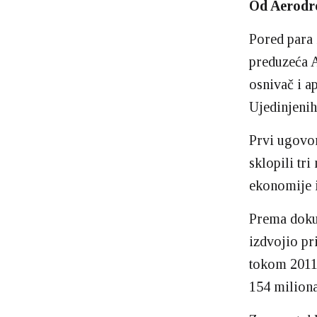
Od Aerodro
Pored para 
preduzeća 
osnivač i a
Ujedinjenih
Prvi ugovor
sklopili tr
ekonomije i
Prema dokum
izdvojio pr
tokom 2011,
154 miliona