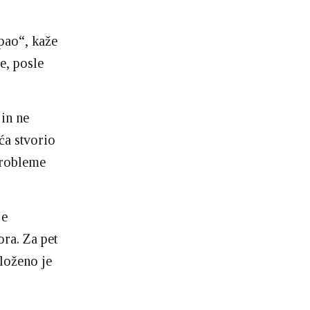
pao“, kaže
e, posle
jin ne
ća stvorio
probleme
je
ra. Za pet
loženo je