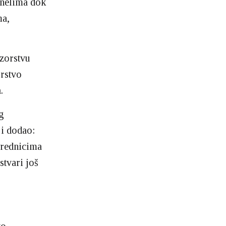
anelima dok
ma,
zorstvu
orstvo
.
g
 i dodao:
vrednicima
stvari još