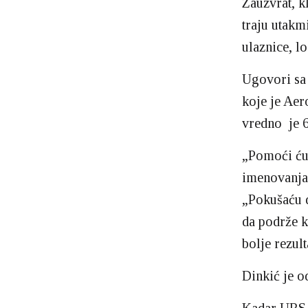
Zauzvrat, k
traju utak
ulaznice, l
Ugovori sa
koje je Ae
vredno je 
„Pomoći ću
imenovanja 
„Pokušaću 
da podrže k
bolje rezult
Dinkić je 