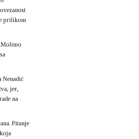
vo
povezanost
e prilikom
 „Molimo
 sa
a Nenadić
va, jer,
 rade na
ana. Pitanje
 koja