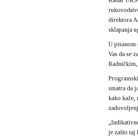
Kadar URS-
rukovodstvo
direktora A
sklapanja 
U pisanom 
Vas da se z
Radničkim, 
Programski
smatra da j
kako kaže, 
zadovoljenj
„Indikativn
je zašto taj