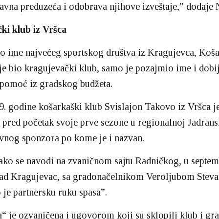
javna preduzeća i odobrava njihove izveštaje,” dodaje 
ki klub iz Vršca
io ime najvećeg sportskog društva iz Kragujevca, Koša
je bio kragujevački klub, samo je pozajmio ime i dobi
 pomoć iz gradskog budžeta.
. godine košarkaški klub Svislajon Takovo iz Vršca j
pred početak svoje prve sezone u regionalnoj Jadransk
vnog sponzora po kome je i nazvan.
ko se navodi na zvaničnom sajtu Radničkog, u septem
ad Kragujevac, sa gradonačelnikom Veroljubom Stev
o je partnersku ruku spasa”.
“ je ozvaničena i ugovorom koji su sklopili klub i gr