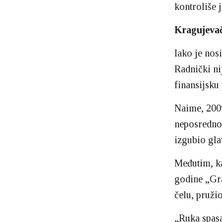
kontroliše 
Kragujevač
Iako je nos
Radnički ni
finansijsku
Naime, 2009
neposredno 
izgubio gla
Međutim, ka
godine „Gr
čelu, pruži
„Ruka spasa