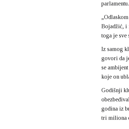
parlamentu.
„Odlaskom D
Bojadžić, i
toga je sve 
Iz samog kl
govori da j
se ambijent
koje on ubl
Godišnji kl
obezbeđival
godina iz b
tri miliona 