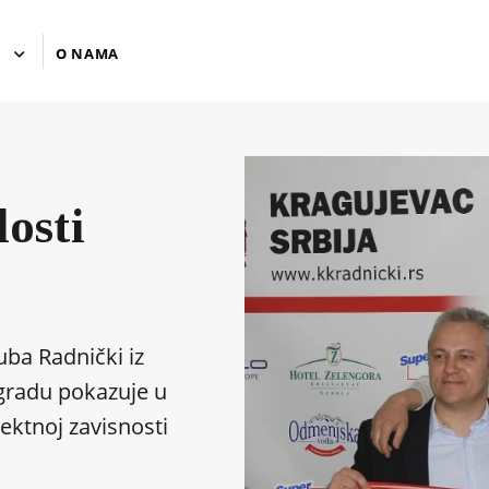
U
O NAMA
losti
ba Radnički iz
gradu pokazuje u
rektnoj zavisnosti