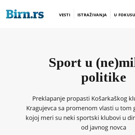
VESTI
ISTRAŽIVANJA
U FOKUS
Sport u (ne)mi
politike
Preklapanje propasti Košarkaškog klu
Kragujevca sa promenom vlasti u tom 
kojoj meri su neki sportski klubovi u di
od javnog novca