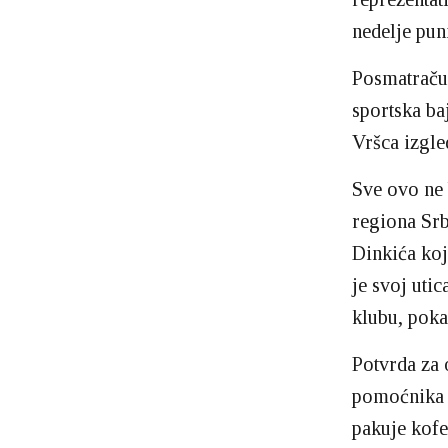
nedelje pun
Posmatraču 
sportska ba
Vršca izgle
Sve ovo ne 
regiona Sr
Dinkića koj
je svoj uti
klubu, poka
Potvrda za 
pomoćnika 
pakuje kofe