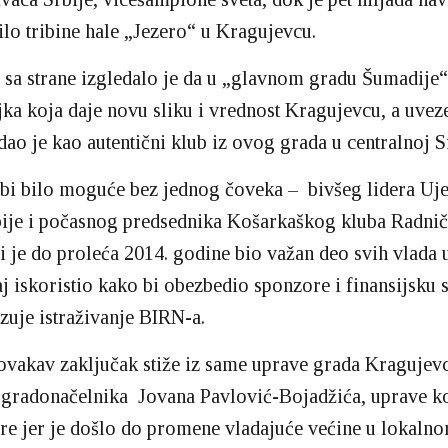
ilo tribine hale „Jezero“ u Kragujevcu.
sa strane izgledalo je da u „glavnom gradu Šumadije“ 
jka koja daje novu sliku i vrednost Kragujevcu, a uveze
dao je kao autentični klub iz ovog grada u centralnoj Sr
bi bilo moguće bez jednog čoveka – bivšeg lidera Uje
bije i počasnog predsednika Košarkaškog kluba Radni
i je do proleća 2014. godine bio važan deo svih vlada u
caj iskoristio kako bi obezbedio sponzore i finansijsku 
zuje istraživanje BIRN-a.
ovakav zaključak stiže iz same uprave grada Kragujev
gradonačelnika Jovana Pavlović-Bojadžića, uprave k
re jer je došlo do promene vladajuće većine u lokaln