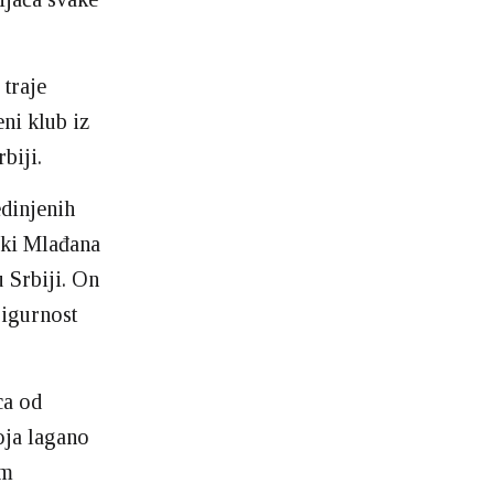
traje
ni klub iz
biji.
dinjenih
čki Mlađana
 Srbiji. On
sigurnost
ca od
oja lagano
om