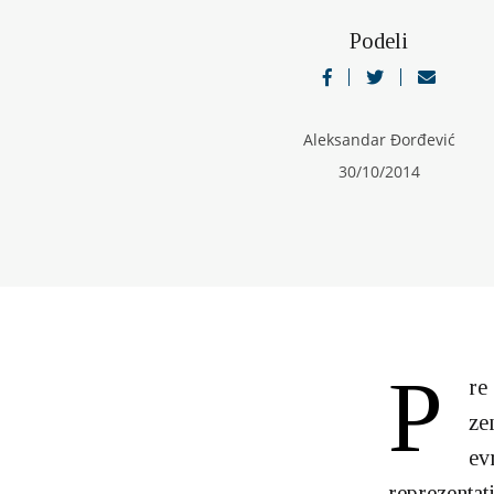
Podeli
Aleksandar Đorđević
30/10/2014
P
re
ze
ev
reprezentat