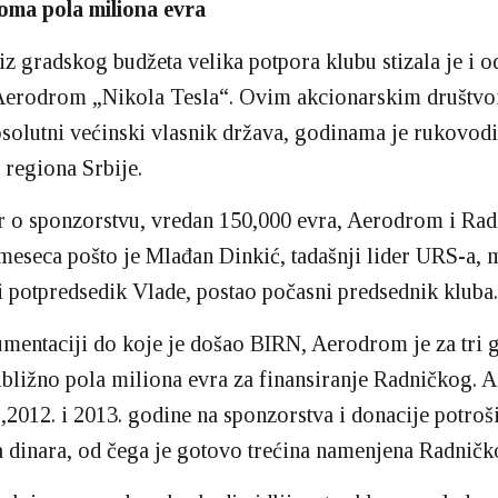
ma pola miliona evra
iz gradskog budžeta velika potpora klubu stizala je i 
Aerodrom „Nikola Tesla“. Ovim akcionarskim društvom
psolutni većinski vlasnik država, godinama je rukovod
 regiona Srbije.
 o sponzorstvu, vredan 150,000 evra, Aerodrom i Rad
i meseca pošto je Mlađan Dinkić, tadašnji lider URS-a, 
 potpredsedik Vlade, postao počasni predsednik kluba.
entaciji do koje je došao BIRN, Aerodrom je za tri 
ibližno pola miliona evra za finansiranje Radničkog. 
2012. i 2013. godine na sponzorstva i donacije potro
 dinara, od čega je gotovo trećina namenjena Radnič