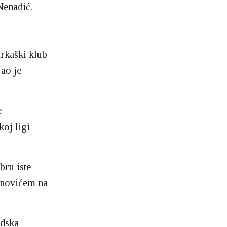
Nenadić.
rkaški klub
jao je
e
oj ligi
bru iste
anovićem na
adska