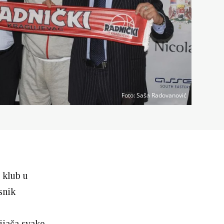
Foto
: Saša Radovanović
 klub u
snik
ijača svake