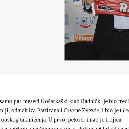
 samo par meseci Košarkaški klub Radnički je bio treći
mlji, odmah iza Partizana i Crvene Zvezde, i bio je uče
ropskog takmičenja. U prvoj petorci imao je trojicu
ivaca Srbije, vicešampione sveta, dok je pet hiljada nav