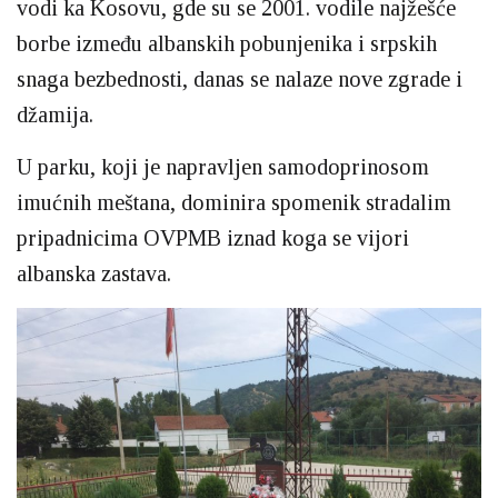
vodi ka Kosovu, gde su se 2001. vodile najžešće
borbe između albanskih pobunjenika i srpskih
snaga bezbednosti, danas se nalaze nove zgrade i
džamija.
U parku, koji je napravljen samodoprinosom
imućnih meštana, dominira spomenik stradalim
pripadnicima OVPMB iznad koga se vijori
albanska zastava.