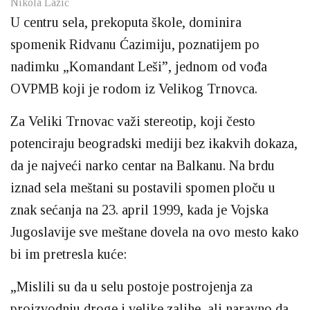
Nikola Lazić
U centru sela, prekoputa škole, dominira
spomenik Ridvanu Ćazimiju, poznatijem po
nadimku „Komandant Leši”, jednom od vođa
OVPMB koji je rodom iz Velikog Trnovca.
Za Veliki Trnovac važi stereotip, koji često
potenciraju beogradski mediji bez ikakvih dokaza,
da je najveći narko centar na Balkanu. Na brdu
iznad sela meštani su postavili spomen ploču u
znak sećanja na 23. april 1999, kada je Vojska
Jugoslavije sve meštane dovela na ovo mesto kako
bi im pretresla kuće:
„Mislili su da u selu postoje postrojenja za
proizvodnju droge i velike zalihe, ali naravno da