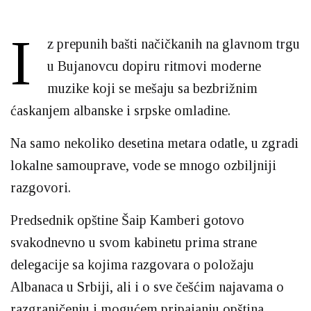
I
z prepunih bašti načičkanih na glavnom trgu
u Bujanovcu dopiru ritmovi moderne
muzike koji se mešaju sa bezbrižnim
ćaskanjem albanske i srpske omladine.
Na samo nekoliko desetina metara odatle, u zgradi
lokalne samouprave, vode se mnogo ozbiljniji
razgovori.
Predsednik opštine Šaip Kamberi gotovo
svakodnevno u svom kabinetu prima strane
delegacije sa kojima razgovara o položaju
Albanaca u Srbiji, ali i o sve češćim najavama o
razgraničenju i mogućem pripajanju opština