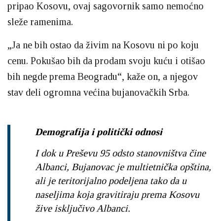
pripao Kosovu, ovaj sagovornik samo nemoćno
sleže ramenima.
„Ja ne bih ostao da živim na Kosovu ni po koju
cenu. Pokušao bih da prodam svoju kuću i otišao
bih negde prema Beogradu“, kaže on, a njegov
stav deli ogromna većina bujanovačkih Srba.
Demografija i politički odnosi
I dok u Preševu 95 odsto stanovništva čine
Albanci, Bujanovac je multietnička opština,
ali je teritorijalno podeljena tako da u
naseljima koja gravitiraju prema Kosovu
žive isključivo Albanci.