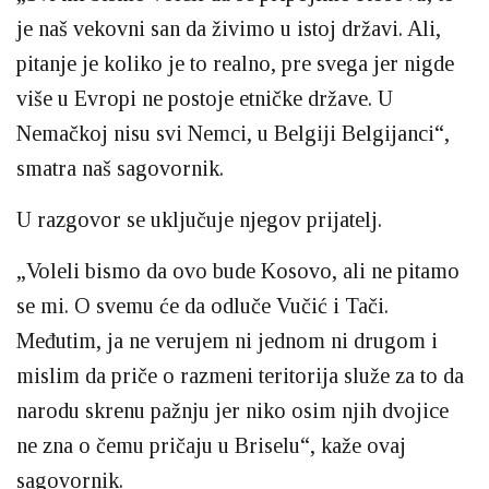
je naš vekovni san da živimo u istoj državi. Ali,
pitanje je koliko je to realno, pre svega jer nigde
više u Evropi ne postoje etničke države. U
Nemačkoj nisu svi Nemci, u Belgiji Belgijanci“,
smatra naš sagovornik.
U razgovor se uključuje njegov prijatelj.
„Voleli bismo da ovo bude Kosovo, ali ne pitamo
se mi. O svemu će da odluče Vučić i Tači.
Međutim, ja ne verujem ni jednom ni drugom i
mislim da priče o razmeni teritorija služe za to da
narodu skrenu pažnju jer niko osim njih dvojice
ne zna o čemu pričaju u Briselu“, kaže ovaj
sagovornik.