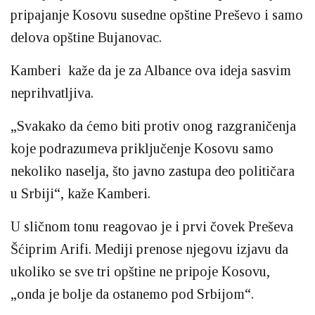
pripajanje Kosovu susedne opštine Preševo i samo
delova opštine Bujanovac.
Kamberi kaže da je za Albance ova ideja sasvim
neprihvatljiva.
„Svakako da ćemo biti protiv onog razgraničenja
koje podrazumeva priključenje Kosovu samo
nekoliko naselja, što javno zastupa deo političara
u Srbiji“, kaže Kamberi.
U sličnom tonu reagovao je i prvi čovek Preševa
Šćiprim Arifi. Mediji prenose njegovu izjavu da
ukoliko se sve tri opštine ne pripoje Kosovu,
„onda je bolje da ostanemo pod Srbijom“.