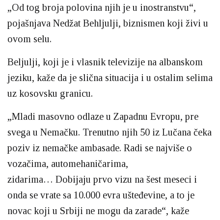
„Od tog broja polovina njih je u inostranstvu“,
pojašnjava Nedžat Behljulji, biznismen koji živi u
ovom selu.
Beljulji, koji je i vlasnik televizije na albanskom
jeziku, kaže da je slična situacija i u ostalim selima
uz kosovsku granicu.
„Mladi masovno odlaze u Zapadnu Evropu, pre
svega u Nemačku. Trenutno njih 50 iz Lučana čeka
poziv iz nemačke ambasade. Radi se najviše o
vozačima, automehaničarima,
zidarima… Dobijaju prvo vizu na šest meseci i
onda se vrate sa 10.000 evra ušteđevine, a to je
novac koji u Srbiji ne mogu da zarade“, kaže