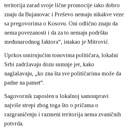
teritorija zarad svoje lične promocije iako dobro
znaju da Bujanovac i Preševo nemaju nikakve veze
sa pregovorima o Kosovu. Oni odlično znaju da
nema povezanosti i da za to nemaju podršku
međunarodnog faktora“, istakao je Mitrović.
Uprkos umirujućim tonovima političara, lokalni
Srbi zadržavaju dozu sumnje jer, kako
naglašavaju, „ko zna šta sve političarima može da
padne na pamet“.
Sagovornik zaposlen u lokalnoj samoupravi
najviše strepi zbog toga što o pričama o
razgraničenju i razmeni teritorija nema zvaničnih
potvrda.