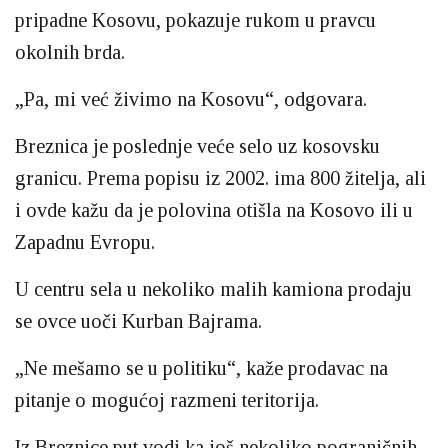
pripadne Kosovu, pokazuje rukom u pravcu
okolnih brda.
„Pa, mi već živimo na Kosovu“, odgovara.
Breznica je poslednje veće selo uz kosovsku
granicu. Prema popisu iz 2002. ima 800 žitelja, ali
i ovde kažu da je polovina otišla na Kosovo ili u
Zapadnu Evropu.
U centru sela u nekoliko malih kamiona prodaju
se ovce uoči Kurban Bajrama.
„Ne mešamo se u politiku“, kaže prodavac na
pitanje o mogućoj razmeni teritorija.
Iz Breznice put vodi ka još nekoliko pograničnih