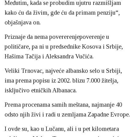
Međutim, kada se probudim ujutru razmišljam
kako ću da živim, gde ću da primam penziju“,
objašnjava on.
Priznaje da nema povererenjepoverenje u
političare, pa ni u predsednike Kosova i Srbije,
Hašima Tačija i Aleksandra Vučića.
Veliki Trnovac, najveće albansko selo u Srbiji,
ima prema popisu iz 2002. blizu 7.000 žitelja,
isključivo etničkih Albanaca.
Prema procenama samih meštana, najmanje 40
odsto njih živi i radi u zemljama Zapadne Evrope.
I ovde su, kao u Lučanu, ali i u pet kilometara