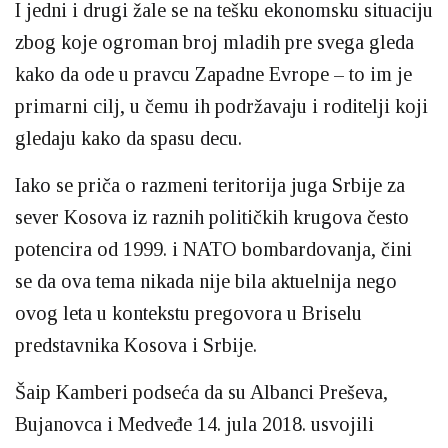
I jedni i drugi žale se na tešku ekonomsku situaciju
zbog koje ogroman broj mladih pre svega gleda
kako da ode u pravcu Zapadne Evrope – to im je
primarni cilj, u čemu ih podržavaju i roditelji koji
gledaju kako da spasu decu.
Iako se priča o razmeni teritorija juga Srbije za
sever Kosova iz raznih političkih krugova često
potencira od 1999. i NATO bombardovanja, čini
se da ova tema nikada nije bila aktuelnija nego
ovog leta u kontekstu pregovora u Briselu
predstavnika Kosova i Srbije.
Šaip Kamberi podseća da su Albanci Preševa,
Bujanovca i Medveđe 14. jula 2018. usvojili