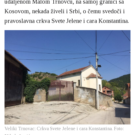
udaljenom Malom Trnovcu, na samoj granici sa
Kosovom, nekada živeli i Srbi, o čemu svedoči i
pravoslavna crkva Svete Jelene i cara Konstantina.
Veliki Trnovac: Crkva Svete Jelene i cara Konstantina. Foto: