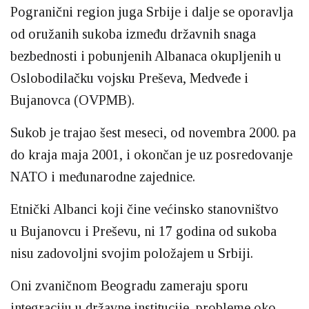
Pogranični region juga Srbije i dalje se oporavlja
od oružanih sukoba između državnih snaga
bezbednosti i pobunjenih Albanaca okupljenih u
Oslobodilačku vojsku Preševa, Medveđe i
Bujanovca (OVPMB).
Sukob je trajao šest meseci, od novembra 2000. pa
do kraja maja 2001, i okončan je uz posredovanje
NATO i međunarodne zajednice.
Etnički Albanci koji čine većinsko stanovništvo
u Bujanovcu i Preševu, ni 17 godina od sukoba
nisu zadovoljni svojim položajem u Srbiji.
Oni zvaničnom Beogradu zameraju sporu
integraciju u državne institucije, probleme oko