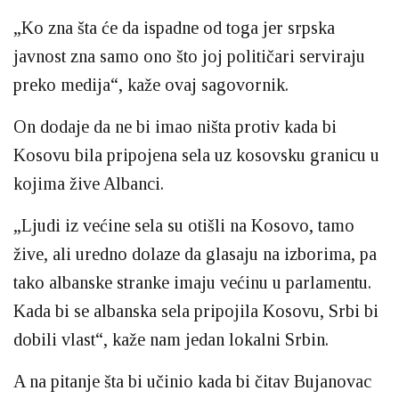
„Ko zna šta će da ispadne od toga jer srpska
javnost zna samo ono što joj političari serviraju
preko medija“, kaže ovaj sagovornik.
On dodaje da ne bi imao ništa protiv kada bi
Kosovu bila pripojena sela uz kosovsku granicu u
kojima žive Albanci.
„Ljudi iz većine sela su otišli na Kosovo, tamo
žive, ali uredno dolaze da glasaju na izborima, pa
tako albanske stranke imaju većinu u parlamentu.
Kada bi se albanska sela pripojila Kosovu, Srbi bi
dobili vlast“, kaže nam jedan lokalni Srbin.
A na pitanje šta bi učinio kada bi čitav Bujanovac