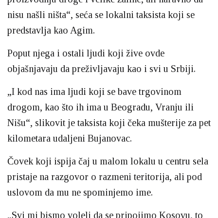
nisu našli ništa“, seća se lokalni taksista koji se
predstavlja kao Agim.
Poput njega i ostali ljudi koji žive ovde
objašnjavaju da preživljavaju kao i svi u Srbiji.
„I kod nas ima ljudi koji se bave trgovinom
drogom, kao što ih ima u Beogradu, Vranju ili
Nišu“, slikovit je taksista koji čeka mušterije za pet
kilometara udaljeni Bujanovac.
Čovek koji ispija čaj u malom lokalu u centru sela
pristaje na razgovor o razmeni teritorija, ali pod
uslovom da mu ne spominjemo ime.
„Svi mi bismo voleli da se pripojimo Kosovu, to