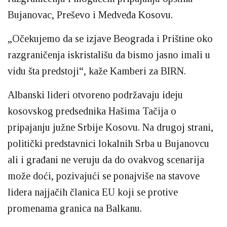
Bujanovac, Preševo i Medveđa Kosovu.
„Očekujemo da se izjave Beograda i Prištine oko
razgraničenja iskristališu da bismo jasno imali u
vidu šta predstoji“, kaže Kamberi za BIRN.
Albanski lideri otvoreno podržavaju ideju
kosovskog predsednika Hašima Tačija o
pripajanju južne Srbije Kosovu. Na drugoj strani,
politički predstavnici lokalnih Srba u Bujanovcu
ali i građani ne veruju da do ovakvog scenarija
može doći, pozivajući se ponajviše na stavove
lidera najjačih članica EU koji se protive
promenama granica na Balkanu.