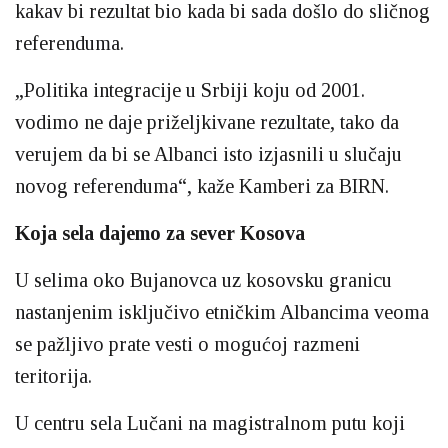
kakav bi rezultat bio kada bi sada došlo do sličnog
referenduma.
„Politika integracije u Srbiji koju od 2001.
vodimo ne daje priželjkivane rezultate, tako da
verujem da bi se Albanci isto izjasnili u slučaju
novog referenduma“, kaže Kamberi za BIRN.
Koja sela dajemo za sever Kosova
U selima oko Bujanovca uz kosovsku granicu
nastanjenim isključivo etničkim Albancima veoma
se pažljivo prate vesti o mogućoj razmeni
teritorija.
U centru sela Lučani na magistralnom putu koji