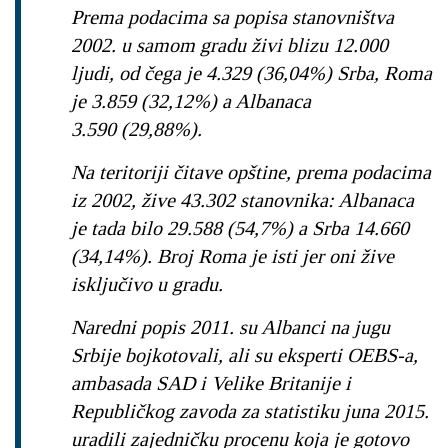
Prema podacima sa popisa stanovništva
2002. u samom gradu živi blizu 12.000
ljudi, od čega je 4.329 (36,04%) Srba, Roma
je 3.859 (32,12%) a Albanaca
3.590 (29,88%).
Na teritoriji čitave opštine, prema podacima
iz 2002, žive 43.302 stanovnika: Albanaca
je tada bilo 29.588 (54,7%) a Srba 14.660
(34,14%). Broj Roma je isti jer oni žive
isključivo u gradu.
Naredni popis 2011. su Albanci na jugu
Srbije bojkotovali, ali su eksperti OEBS-a,
ambasada SAD i Velike Britanije i
Republičkog zavoda za statistiku juna 2015.
uradili zajedničku procenu koja je gotovo