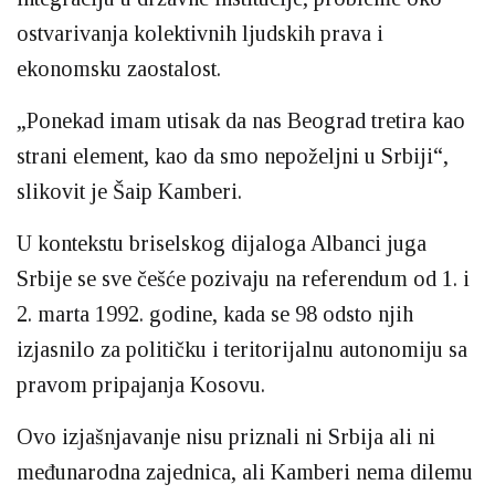
ostvarivanja kolektivnih ljudskih prava i
ekonomsku zaostalost.
„Ponekad imam utisak da nas Beograd tretira kao
strani element, kao da smo nepoželjni u Srbiji“,
slikovit je Šaip Kamberi.
U kontekstu briselskog dijaloga Albanci juga
Srbije se sve češće pozivaju na referendum od 1. i
2. marta 1992. godine, kada se 98 odsto njih
izjasnilo za političku i teritorijalnu autonomiju sa
pravom pripajanja Kosovu.
Ovo izjašnjavanje nisu priznali ni Srbija ali ni
međunarodna zajednica, ali Kamberi nema dilemu