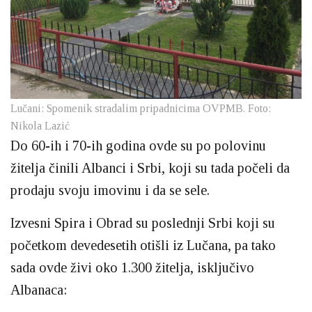
Lučani: Spomenik stradalim pripadnicima OVPMB. Foto:
Nikola Lazić
Do 60-ih i 70-ih godina ovde su po polovinu
žitelja činili Albanci i Srbi, koji su tada počeli da
prodaju svoju imovinu i da se sele.
Izvesni Spira i Obrad su poslednji Srbi koji su
početkom devedesetih otišli iz Lučana, pa tako
sada ovde živi oko 1.300 žitelja, isključivo
Albanaca: