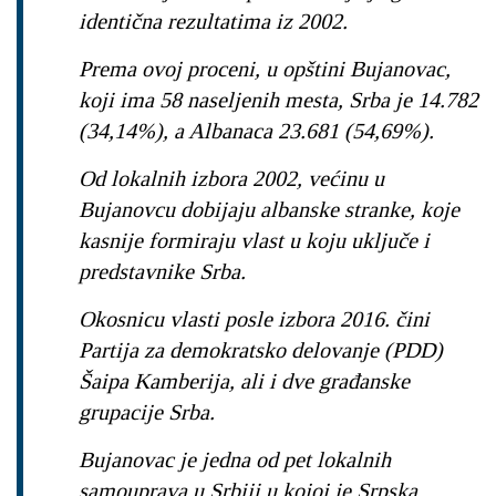
identična rezultatima iz 2002.
Prema ovoj proceni, u opštini Bujanovac,
koji ima 58 naseljenih mesta, Srba je 14.782
(34,14%), a Albanaca 23.681 (54,69%).
Od lokalnih izbora 2002, većinu u
Bujanovcu dobijaju albanske stranke, koje
kasnije formiraju vlast u koju uključe i
predstavnike Srba.
Okosnicu vlasti posle izbora 2016. čini
Partija za demokratsko delovanje (PDD)
Šaipa Kamberija, ali i dve građanske
grupacije Srba.
Bujanovac je jedna od pet lokalnih
samouprava u Srbiji u kojoj je Srpska