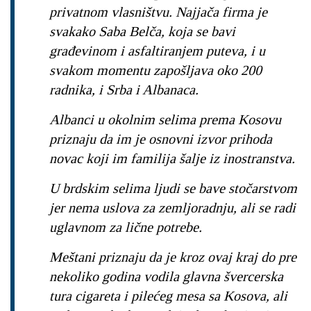
privatnom vlasništvu. Najjača firma je
svakako Saba Belča, koja se bavi
građevinom i asfaltiranjem puteva, i u
svakom momentu zapošljava oko 200
radnika, i Srba i Albanaca.
Albanci u okolnim selima prema Kosovu
priznaju da im je osnovni izvor prihoda
novac koji im familija šalje iz inostranstva.
U brdskim selima ljudi se bave stočarstvom
jer nema uslova za zemljoradnju, ali se radi
uglavnom za lične potrebe.
Meštani priznaju da je kroz ovaj kraj do pre
nekoliko godina vodila glavna švercerska
tura cigareta i pilećeg mesa sa Kosova, ali