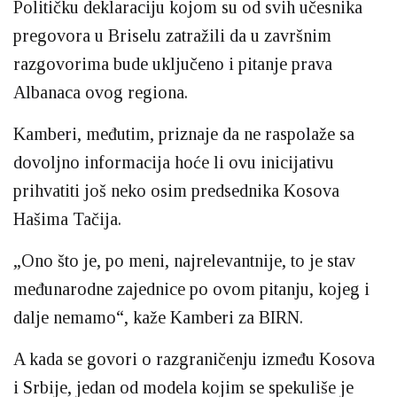
Političku deklaraciju kojom su od svih učesnika
pregovora u Briselu zatražili da u završnim
razgovorima bude uključeno i pitanje prava
Albanaca ovog regiona.
Kamberi, međutim, priznaje da ne raspolaže sa
dovoljno informacija hoće li ovu inicijativu
prihvatiti još neko osim predsednika Kosova
Hašima Tačija.
„Ono što je, po meni, najrelevantnije, to je stav
međunarodne zajednice po ovom pitanju, kojeg i
dalje nemamo“, kaže Kamberi za BIRN.
A kada se govori o razgraničenju između Kosova
i Srbije, jedan od modela kojim se spekuliše je