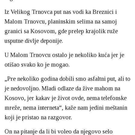
Iz Velikog Trnovca put nas vodi ka Breznici i
Malom Trnovcu, planinskim selima na samoj
granici sa Kosovom, gde prelep krajolik ruže
usputne divlje deponije.
U Malom Trnovcu ostalo je nekoliko kuća jer je
otišao svako ko je mogao.
„Pre nekoliko godina dobili smo asfaltni put, ali to
je nedovoljno. Mladi odlaze da žive mahom na
Kosovo, jer kakav je život ovde, nema telefonske
mreže, nema interneta“, kaže nam jedini meštanin
koji je pristao na razgovor.
On na pitanje da li bi voleo da njegovo selo