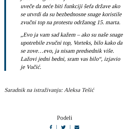
uveče da neće biti funkciji šefa države ako
se utvrdi da su bezbednosne snage koristile
zvučni top na protestu održanog 15. marta.
„Evo ja vam sad kažem – ako su naše snage
upotrebile zvučni top, Vorteks, bilo kako da
se zove…evo, ja nisam predsednik više.
Lažovi jedni bedni, sram vas bilo“, izjavio
je Vučić.
Saradnik na istraživanju: Aleksa Tešić
Podeli