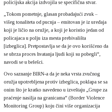
policijska akcija izdvojila se specifična stvar.
„Tokom pometnje, glasan probadajući zvuk –
višeg tonaliteta od pucnja – emitovan je iz uređaja
koji je ličio na oružje, a koji je koristio jedan od
policajaca u polju iza mesta prebivališta
[izbeglica]. Pretpostavlja se da je ovo korišćeno da
se ubrza proces hvatanja ljudi koji su pobegli“,
navodi se u belešci.
Ovo saznanje BIRN-a da je neka vrsta zvučnog
oružja upotrebljena protiv izbeglica, poklapa se sa
onim što je kratko navedeno u izveštaju „Grupe za
praćenje nasilja na granicama“ (Border Violence
Monitoring Group) koju čini više organizacija