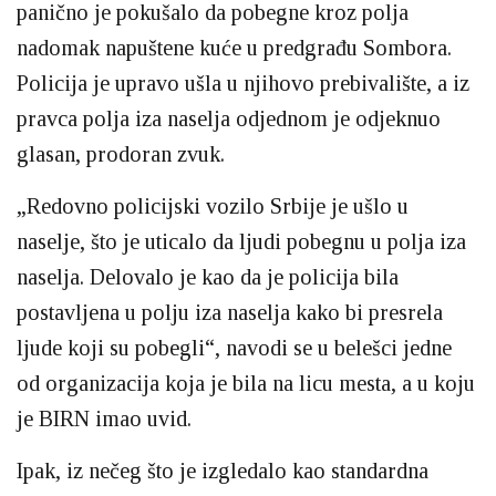
panično je pokušalo da pobegne kroz polja
nadomak napuštene kuće u predgrađu Sombora.
Policija je upravo ušla u njihovo prebivalište, a iz
pravca polja iza naselja odjednom je odjeknuo
glasan, prodoran zvuk.
„Redovno policijski vozilo Srbije je ušlo u
naselje, što je uticalo da ljudi pobegnu u polja iza
naselja. Delovalo je kao da je policija bila
postavljena u polju iza naselja kako bi presrela
ljude koji su pobegli“, navodi se u belešci jedne
od organizacija koja je bila na licu mesta, a u koju
je BIRN imao uvid.
Ipak, iz nečeg što je izgledalo kao standardna