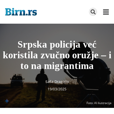
Srpska policija već
koristila zvučno oružje – i
to na migrantima
Saša Dragojlo
19/03/2025
Foto
: AI ilustracija