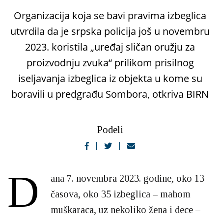
Organizacija koja se bavi pravima izbeglica
utvrdila da je srpska policija još u novembru
2023. koristila „uređaj sličan oružju za
proizvodnju zvuka“ prilikom prisilnog
iseljavanja izbeglica iz objekta u kome su
boravili u predgrađu Sombora, otkriva BIRN
Podeli
D
ana 7. novembra 2023. godine, oko 13
časova, oko 35 izbeglica – mahom
muškaraca, uz nekoliko žena i dece –