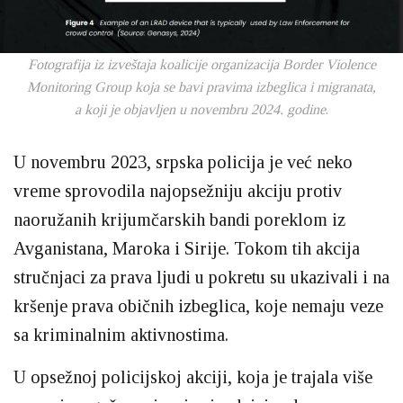
Fotografija iz izveštaja koalicije organizacija Border Violence
Monitoring Group koja se bavi pravima izbeglica i migranata,
a koji je objavljen u novembru 2024. godine
.
U novembru 2023, srpska policija je već neko
vreme sprovodila najopsežniju akciju protiv
naoružanih krijumčarskih bandi poreklom iz
Avganistana, Maroka i Sirije. Tokom tih akcija
stručnjaci za prava ljudi u pokretu su ukazivali i na
kršenje prava običnih izbeglica, koje nemaju veze
sa kriminalnim aktivnostima.
U opsežnoj policijskoj akciji, koja je trajala više