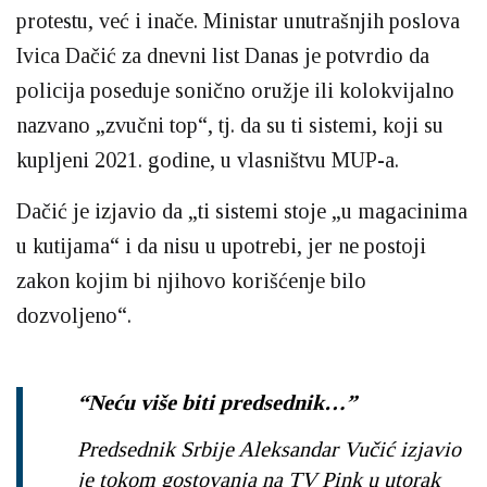
protestu, već i inače. Ministar unutrašnjih poslova
Ivica Dačić za dnevni list Danas je potvrdio da
policija poseduje sonično oružje ili kolokvijalno
nazvano „zvučni top“, tj. da su ti sistemi, koji su
kupljeni 2021. godine, u vlasništvu MUP-a.
Dačić je izjavio da „ti sistemi stoje „u magacinima
u kutijama“ i da nisu u upotrebi, jer ne postoji
zakon kojim bi njihovo korišćenje bilo
dozvoljeno“.
“Neću više biti predsednik…”
Predsednik Srbije Aleksandar Vučić izjavio
je tokom gostovanja na TV Pink u utorak