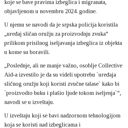
koje se bave pravima izbeglica i migranata,
objavljenom u novembru 2024. godine.
U njemu se navodi da je srpska policija koristila
„uređaj sličan oružju za proizvodnju zvuka“
prilikom prisilnog iseljavanja izbeglica iz objekta
u kome su boravili.
„Poslednje, ali ne manje važno, osoblje Collective
Aid-a izvestilo je da su videli upotrebu `uređaja
sličnog oružju koji koristi zvučne talase` kako bi
`proizvodio buku i plašio ljude tokom iseljenja`“,
navodi se u izveštaju.
U izveštaju koji se bavi nadzornom tehnologijom
koja se koristi nad izbeglicama i