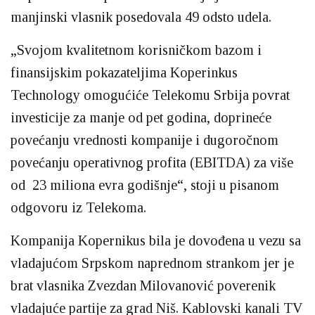
manjinski vlasnik posedovala 49 odsto udela.
„Svojom kvalitetnom korisničkom bazom i
finansijskim pokazateljima Koperinkus
Technology omogućiće Telekomu Srbija povrat
investicije za manje od pet godina, doprineće
povećanju vrednosti kompanije i dugoročnom
povećanju operativnog profita (EBITDA) za više
od 23 miliona evra godišnje“, stoji u pisanom
odgovoru iz Telekoma.
Kompanija Kopernikus bila je dovođena u vezu sa
vladajućom Srpskom naprednom strankom jer je
brat vlasnika Zvezdan Milovanović poverenik
vladajuće partije za grad Niš. Kablovski kanali TV