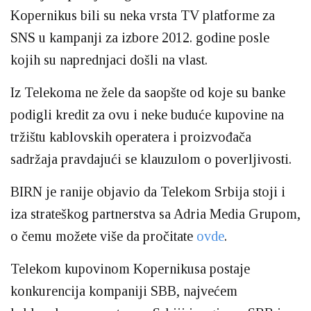
Kopernikus bili su neka vrsta TV platforme za
SNS u kampanji za izbore 2012. godine posle
kojih su naprednjaci došli na vlast.
Iz Telekoma ne žele da saopšte od koje su banke
podigli kredit za ovu i neke buduće kupovine na
tržištu kablovskih operatera i proizvođača
sadržaja pravdajući se klauzulom o poverljivosti.
BIRN je ranije objavio da Telekom Srbija stoji i
iza strateškog partnerstva sa Adria Media Grupom,
o čemu možete više da pročitate
ovde
.
Telekom kupovinom Kopernikusa postaje
konkurencija kompaniji SBB, najvećem