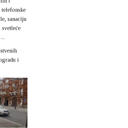
lin i
i telefonske
le, sanaciju
 svetleće
re…
pstvenih
eogradu i