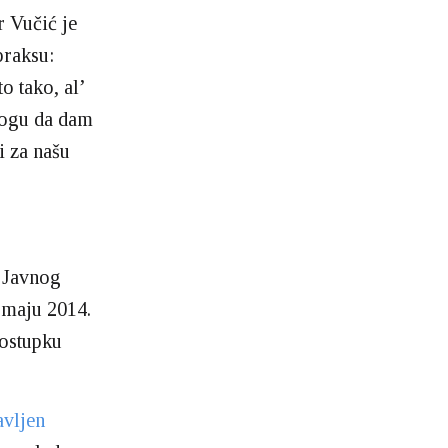
r Vučić je
praksu:
o tako, al’
 mogu da dam
i za našu
a Javnog
 maju 2014.
postupku
avljen