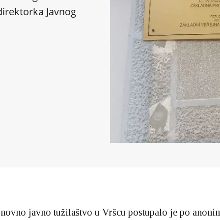
irektorka Javnog
snovno javno tužilaštvo u Vršcu postupalo je po anoni