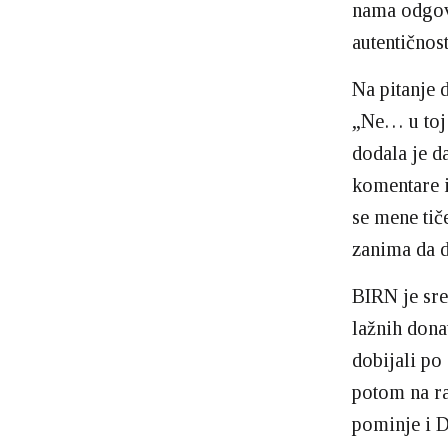
nama odgova
autentičnos
Na pitanje d
„Ne… u toj 
dodala je d
komentare i
se mene tiče
zanima da 
BIRN je sre
lažnih don
dobijali po
potom na ra
pominje i 