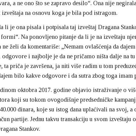
ra, a ne ono što se zapravo desilo“. Ona nije negiral
t izveštaja na osnovu koga je bila pod istragom.
a li je ona pisala i potpisala taj izveštaj Dragana Stank
formi“. Na ponovljeno pitanje da li je na izveštaju nje
a ne želi da komentariše: „Nemam ovlašćenja da dajem
 odgovore i najbolje je da ne pričamo ništa dalje na tu
, ta priča je završena, ja niti više radim u tom preduze
dajem bilo kakve odgovore i da sutra zbog toga imam 
dinom oktobra 2017. godine objavio istraživanje o viš
atora koji su tokom ovogodišnje predsedničke kampan
 40.000 dinara, koje su istog dana uplaćivali na svoj, 
čun partije. Jednu takvu transakciju u svom izveštaju 
Dragana Stankov.