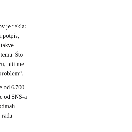
a
ov je rekla:
n potpis,
 takve
 temu. Što
ću, niti me
problem“.
e od 6.700
je od SNS-a
a odmah
o radu