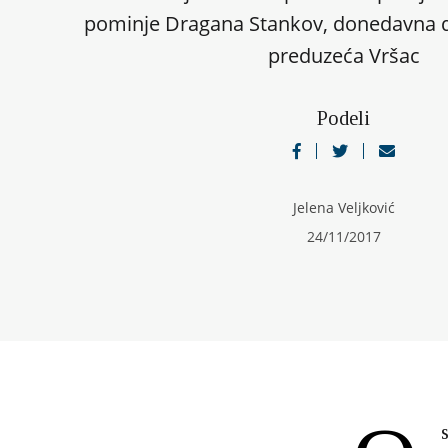
pominje Dragana Stankov, donedavna d
preduzeća Vršac
Podeli
Jelena Veljković
24/11/2017