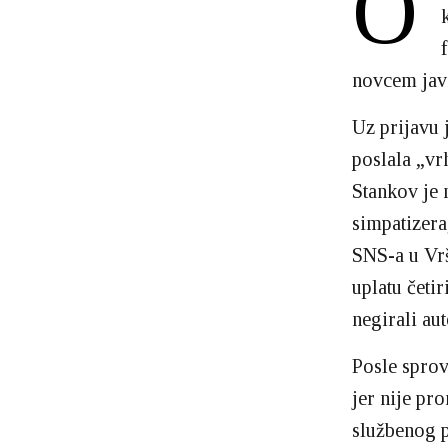
O
novcem javn
Uz prijavu 
poslala „vr
Stankov je 
simpatizera
SNS-a u Vrš
uplatu četi
negirali au
Posle sprov
jer nije pr
službenog p