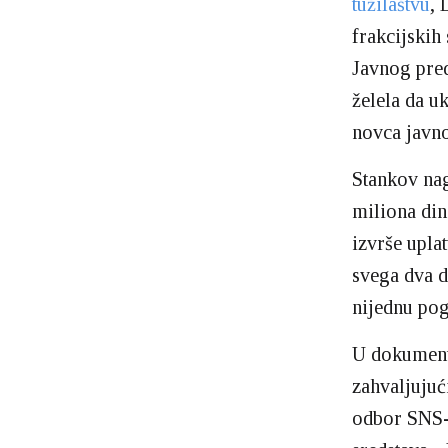
tužilaštvu
, 
frakcijskih
Javnog pre
želela da u
novca javno
Stankov nag
miliona din
izvrše uplat
svega dva da
nijednu pog
U dokumentu
zahvaljujuć
odbor SNS-a