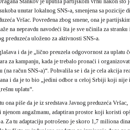
Dragana Stankov je uputila partijskom vrhu nakon što j
 sukoba unutar lokalnog SNS-a, smenjena sa pozicije d
duzeća Vršac. Povređena zbog smene, ona je partijsk
kaže na nepravdu navodeći šta je sve učinila za stranku 
g preduzeća uloženo za aktivnosti SNS-a.
lašava i da je „lično preuzela odgovornost za uplatu če
ara za kampanju, kada je trebalo pronaći i organizovati
u (na račun SNS-a)“. Pohvalila se i da je cela akcija re
na i da je to bio „jedini odbor u celoj Srbiji koji nije
rešnu uplatu“.
 ona piše da je iz sredstava Javnog preduzeća Vršac,
i njenom angažmanu, adaptiran prostor koji koristi opš
. Za tu adaptaciju potrošeno je skoro 1,7 miliona dina