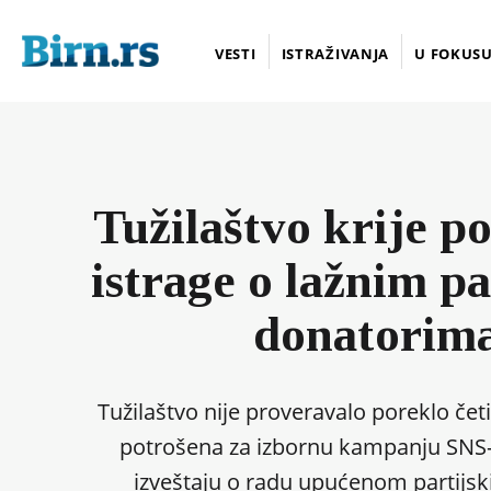
VESTI
ISTRAŽIVANJA
U FOKUS
Tužilaštvo krije p
istrage o lažnim p
donatorim
Tužilaštvo nije proveravalo poreklo četi
potrošena za izbornu kampanju SNS
izveštaju o radu upućenom partijs