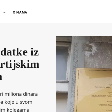
U
O NAMA
odatke iz
artijskim
a
ri miliona dinara
-a koje u svom
kim kolegama