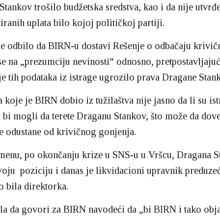
 Stankov trošilo budžetska sredstva, kao i da nije utvrđ
iranih uplata bilo kojoj političkoj partiji.
je odbilo da BIRN-u dostavi Rešenje o odbačaju krivič
se na „prezumciju nevinosti“ odnosno, pretpostavljajuć
je tih podataka iz istrage ugrozilo prava Dragane Stan
koje je BIRN dobio iz tužilaštva nije jasno da li su ist
 bi mogli da terete Draganu Stankov, što može da dove
e odustane od krivičnog gonjenja.
enu, po okončanju krize u SNS-u u Vršcu, Dragana S
svoju poziciju i danas je likvidacioni upravnik preduz
o bila direktorka.
la da govori za BIRN navodeći da „bi BIRN i tako obj