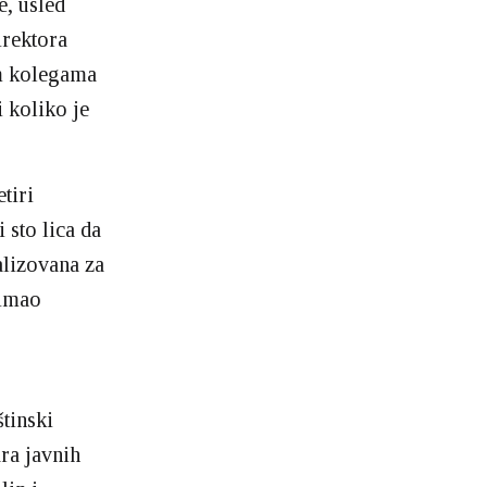
e, usled
irektora
im kolegama
i koliko je
tiri
 sto lica da
alizovana za
 imao
tinski
ra javnih