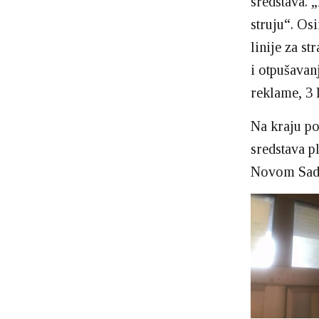
sredstava. 
struju“. Os
linije za s
i otpušavan
reklame, 3 
Na kraju po
sredstava p
Novom Sadu