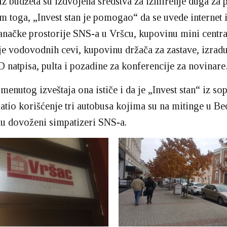
„Iz budžeta su izdvojena sredstva za izmirenje duga za p
im toga, „Invest stan je pomogao“ da se uvede internet 
tranačke prostorije SNS-a u Vršcu, kupovinu mini centra
je vodovodnih cevi, kupovinu držača za zastave, izradu
D natpisa, pulta i pozadine za konferencije za novina
menutog izveštaja ona ističe i da je „Invest stan“ iz so
latio korišćenje tri autobusa kojima su na mitinge u B
 dovoženi simpatizeri SNS-a.