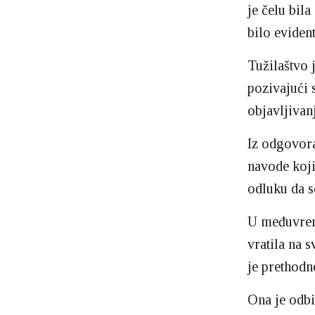
je čelu bila
bilo evident
Tužilaštvo 
pozivajući 
objavljivan
Iz odgovora 
navode koji
odluku da s
U međuvrem
vratila na 
je prethodn
Ona je odbi