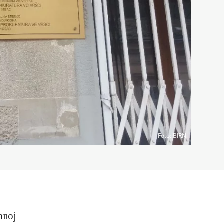
Foto
: BIRN
mnoj