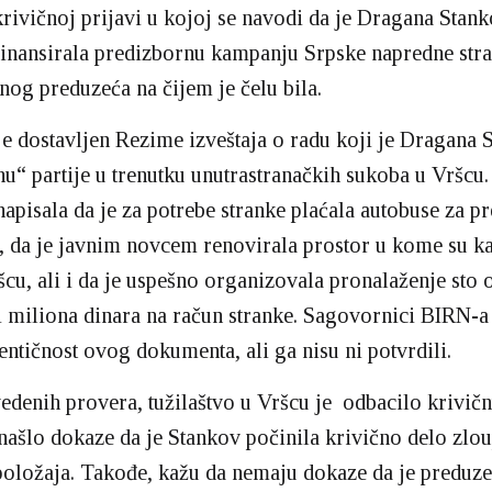
krivičnoj prijavi u kojoj se navodi da je Dragana Stan
finansirala predizbornu kampanju Srpske napredne str
og preduzeća na čijem je čelu bila.
je dostavljen Rezime izveštaja o radu koji je Dragana 
hu“ partije u trenutku unutrastranačkih sukoba u Vršcu.
napisala da je za potrebe stranke plaćala autobuse za p
, da je javnim novcem renovirala prostor u kome su ka
cu, ali i da je uspešno organizovala pronalaženje sto 
ri miliona dinara na račun stranke. Sagovornici BIRN-a
tentičnost ovog dokumenta, ali ga nisu ni potvrdili.
edenih provera, tužilaštvo u Vršcu je odbacilo krivičn
onašlo dokaze da je Stankov počinila krivično delo zlo
oložaja. Takođe, kažu da nemaju dokaze da je preduze