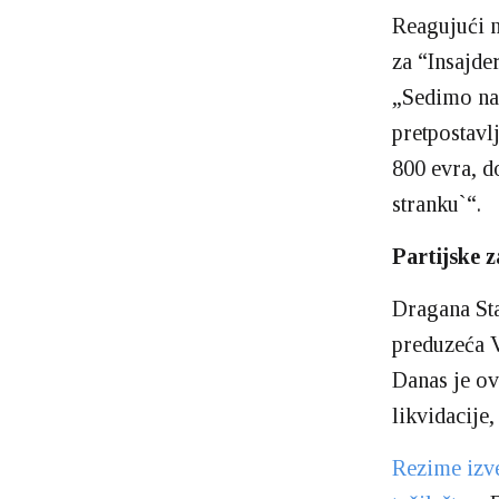
Reagujući n
za “Insajde
„Sedimo nas 
pretpostavl
800 evra, d
stranku`“.
Partijske 
Dragana Sta
preduzeća V
Danas je ov
likvidacije
Rezime izve