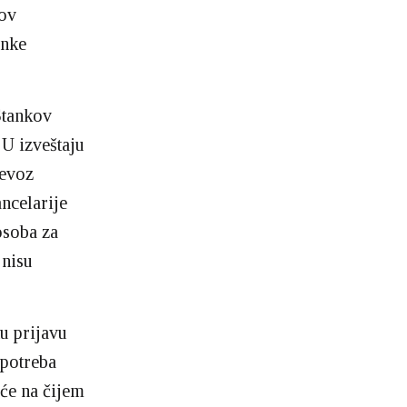
kov
anke
Stankov
 U izveštaju
revoz
ncelarije
osoba za
 nisu
u prijavu
upotreba
će na čijem