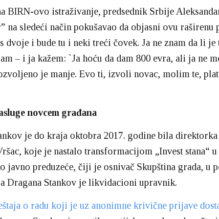
a BIRN-ovo istraživanje, predsednik Srbije Aleksanda
r” na sledeći način pokušavao da objasni ovu raširenu 
dvoje i bude tu i neki treći čovek. Ja ne znam da li je t
jam – i ja kažem: `Ja hoću da dam 800 evra, ali ja ne
ozvoljeno je manje. Evo ti, izvoli novac, molim te, plat
zasluge novcem građana
nkov je do kraja oktobra 2017. godine bila direktork
ršac, koje je nastalo transformacijom „Invest stana“ u
o javno preduzeće, čiji je osnivač Skupština grada, u 
, a Dragana Stankov je likvidacioni upravnik.
štaja o radu koji je uz anonimne krivične prijave dost