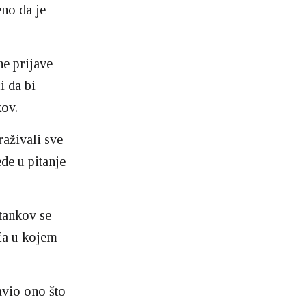
eno da je
ne prijave
i da bi
kov.
raživali sve
de u pitanje
tankov se
eća u kojem
avio ono što