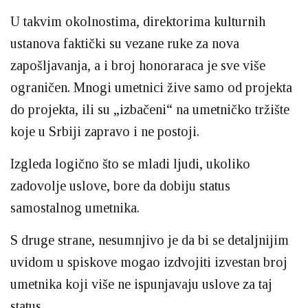
U takvim okolnostima, direktorima kulturnih
ustanova faktički su vezane ruke za nova
zapošljavanja, a i broj honoraraca je sve više
ograničen. Mnogi umetnici žive samo od projekta
do projekta, ili su „izbačeni“ na umetničko tržište
koje u Srbiji zapravo i ne postoji.
Izgleda logično što se mladi ljudi, ukoliko
zadovolje uslove, bore da dobiju status
samostalnog umetnika.
S druge strane, nesumnjivo je da bi se detaljnijim
uvidom u spiskove mogao izdvojiti izvestan broj
umetnika koji više ne ispunjavaju uslove za taj
status.