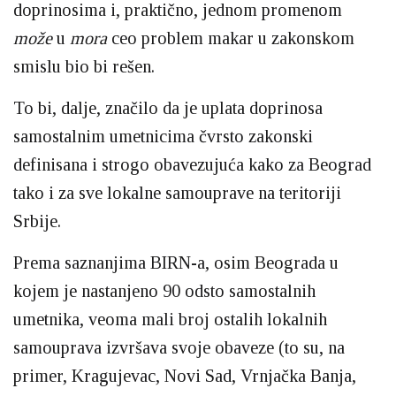
doprinosima i, praktično, jednom promenom
može
u
mora
ceo problem makar u zakonskom
smislu bio bi rešen.
To bi, dalje, značilo da je uplata doprinosa
samostalnim umetnicima čvrsto zakonski
definisana i strogo obavezujuća kako za Beograd
tako i za sve lokalne samouprave na teritoriji
Srbije.
Prema saznanjima BIRN-a, osim Beograda u
kojem je nastanjeno 90 odsto samostalnih
umetnika, veoma mali broj ostalih lokalnih
samouprava izvršava svoje obaveze (to su, na
primer, Kragujevac, Novi Sad, Vrnjačka Banja,