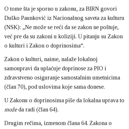
O tome šta je sporno u zakonu, za BIRN govori
Duško Paunković iz Nacionalnog saveta za kulturu
(NSK): „Ne može se reći da se zakon ne poštuje,
već pre da su zakoni u koliziji. U pitanju su Zakon
o kulturi i Zakon o doprinosima“.
Zakon o kulturi, naime, nalaže lokalnoj
samoupravi da uplaćuje doprinose za PIO i
zdravstveno osiguranje samostalnim umetnicima
(član 70), pod uslovima koje sama donese.
U Zakonu o doprinosima piše da lokalna uprava to
može
da radi (član 64).
Drugim rečima, izmenom člana 64. Zakona o