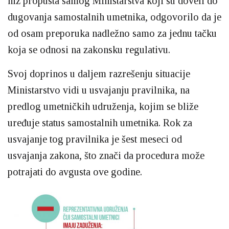
niz propusta samog Ministarstva koji su doveli do
dugovanja samostalnih umetnika, odgovorilo da je
od osam preporuka nadležno samo za jednu tačku
koja se odnosi na zakonsku regulativu.
Svoj doprinos u daljem razrešenju situacije
Ministarstvo vidi u usvajanju pravilnika, na
predlog umetničkih udruženja, kojim se bliže
uređuje status samostalnih umetnika. Rok za
usvajanje tog pravilnika je šest meseci od
usvajanja zakona, što znači da procedura može
potrajati do avgusta ove godine.