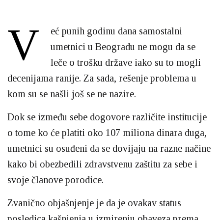
V
eć punih godinu dana samostalni
umetnici u Beogradu ne mogu da se
leče o trošku države iako su to mogli
decenijama ranije. Za sada, rešenje problema u
kom su se našli još se ne nazire.
Dok se između sebe dogovore različite institucije
o tome ko će platiti oko 107 miliona dinara duga,
umetnici su osuđeni da se dovijaju na razne načine
kako bi obezbedili zdravstvenu zaštitu za sebe i
svoje članove porodice.
Zvanično objašnjenje je da je ovakav status
posledica kašnjenja u izmirenju obaveza prema