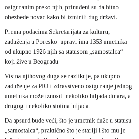
osiguranim preko njih, prinuđeni su da hitno
obezbede novac kako bi izmirili dug državi.
Prema podacima Sekretarijata za kulturu,
zaduženja u Poreskoj upravi ima 1353 umetnika
od ukupno 1926 njih sa statusom „samostalca“
koji žive u Beogradu.
Visina njihovog duga se razlikuje, pa ukupno
zaduženje za PIO i zdravstveno osiguranje jednog
umetnika može iznositi nekoliko hiljada dinara, a
drugog i nekoliko stotina hiljada.
Da apsurd bude veći, što je umetnik duže u statusu
„samostalca“, praktično što je stariji i što mu je