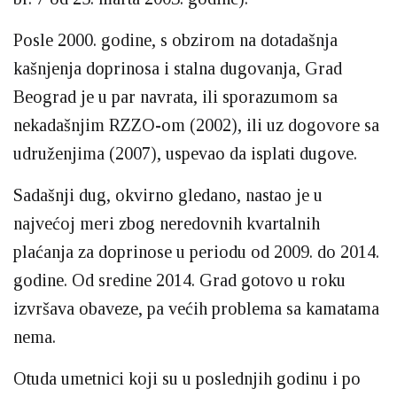
Posle 2000. godine, s obzirom na dotadašnja
kašnjenja doprinosa i stalna dugovanja, Grad
Beograd je u par navrata, ili sporazumom sa
nekadašnjim RZZO-om (2002), ili uz dogovore sa
udruženjima (2007), uspevao da isplati dugove.
Sadašnji dug, okvirno gledano, nastao je u
najvećoj meri zbog neredovnih kvartalnih
plaćanja za doprinose u periodu od 2009. do 2014.
godine. Od sredine 2014. Grad gotovo u roku
izvršava obaveze, pa većih problema sa kamatama
nema.
Otuda umetnici koji su u poslednjih godinu i po