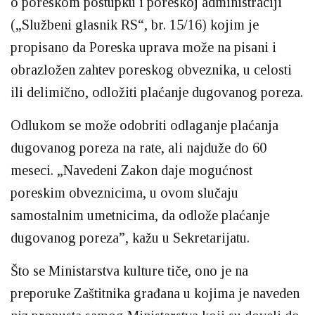
o poreskom postupku i poreskoj administraciji
(„Službeni glasnik RS“, br. 15/16) kojim je
propisano da Poreska uprava može na pisani i
obrazložen zahtev poreskog obveznika, u celosti
ili delimično, odložiti plaćanje dugovanog poreza.
Odlukom se može odobriti odlaganje plaćanja
dugovanog poreza na rate, ali najduže do 60
meseci. „Navedeni Zakon daje mogućnost
poreskim obveznicima, u ovom slučaju
samostalnim umetnicima, da odlože plaćanje
dugovanog poreza”, kažu u Sekretarijatu.
Što se Ministarstva kulture tiče, ono je na
preporuke Zaštitnika građana u kojima je naveden