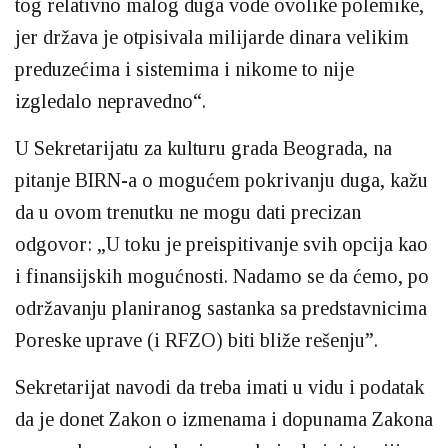
tog relativno malog duga vode ovolike polemike,
jer država je otpisivala milijarde dinara velikim
preduzećima i sistemima i nikome to nije
izgledalo nepravedno“.
U Sekretarijatu za kulturu grada Beograda, na
pitanje BIRN-a o mogućem pokrivanju duga, kažu
da u ovom trenutku ne mogu dati precizan
odgovor: „U toku je preispitivanje svih opcija kao
i finansijskih mogućnosti. Nadamo se da ćemo, po
održavanju planiranog sastanka sa predstavnicima
Poreske uprave (i RFZO) biti bliže rešenju”.
Sekretarijat navodi da treba imati u vidu i podatak
da je donet Zakon o izmenama i dopunama Zakona