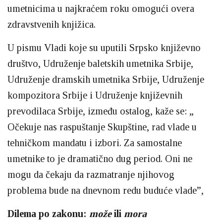
umetnicima u najkraćem roku omogući overa
zdravstvenih knjižica.
U pismu Vladi koje su uputili Srpsko književno
društvo, Udruženje baletskih umetnika Srbije,
Udruženje dramskih umetnika Srbije, Udruženje
kompozitora Srbije i Udruženje književnih
prevodilaca Srbije, između ostalog, kaže se: „
Očekuje nas raspuštanje Skupštine, rad vlade u
tehničkom mandatu i izbori. Za samostalne
umetnike to je dramatično dug period. Oni ne
mogu da čekaju da razmatranje njihovog
problema bude na dnevnom redu buduće vlade”,
Dilema po zakonu:
može
ili
mora