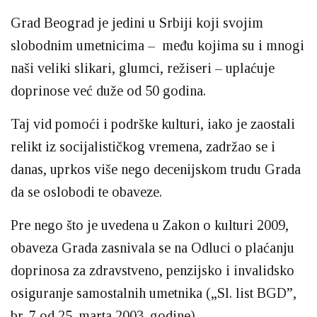
Grad Beograd je jedini u Srbiji koji svojim
slobodnim umetnicima – među kojima su i mnogi
naši veliki slikari, glumci, režiseri – uplaćuje
doprinose već duže od 50 godina.
Taj vid pomoći i podrške kulturi, iako je zaostali
relikt iz socijalističkog vremena, zadržao se i
danas, uprkos više nego decenijskom trudu Grada
da se oslobodi te obaveze.
Pre nego što je uvedena u Zakon o kulturi 2009,
obaveza Grada zasnivala se na Odluci o plaćanju
doprinosa za zdravstveno, penzijsko i invalidsko
osiguranje samostalnih umetnika („Sl. list BGD”,
br. 7 od 25. marta 2003. godine).