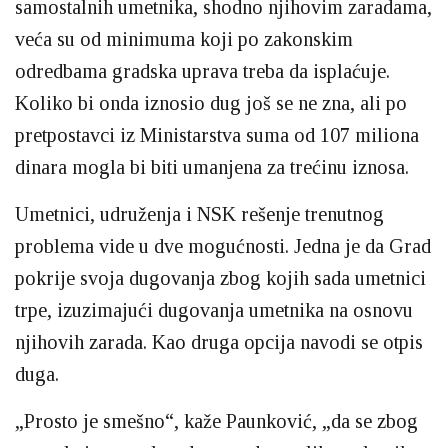
samostalnih umetnika, shodno njihovim zaradama,
veća su od minimuma koji po zakonskim
odredbama gradska uprava treba da isplaćuje.
Koliko bi onda iznosio dug još se ne zna, ali po
pretpostavci iz Ministarstva suma od 107 miliona
dinara mogla bi biti umanjena za trećinu iznosa.
Umetnici, udruženja i NSK rešenje trenutnog
problema vide u dve mogućnosti. Jedna je da Grad
pokrije svoja dugovanja zbog kojih sada umetnici
trpe, izuzimajući dugovanja umetnika na osnovu
njihovih zarada. Kao druga opcija navodi se otpis
duga.
„Prosto je smešno“, kaže Paunković, „da se zbog