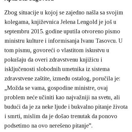
Zbog situacije u kojoj se zajedno našla sa svojim
kolegama, književnica Jelena Lengold je još u
septembru 2015. godine uputila otvoreno pismo
ministru kulture i informisanja Ivanu Tasovcu. U
tom pismu, govoreći o vlastitom iskustvu u
pokušaju da overi zdravstvenu knjižicu i
isključenosti slobodnih umetnika iz sistema
zdravstvene zaštite, između ostalog, poručila je:
„Možda se vama, gospodine ministre, ovaj
problem neće učiniti kao najvažniji na svetu, ali
budući da je za neke ljude i bukvalno pitanje života
i smrti, mislim da je došao trenutak da ponovo
podsetimo na ovo nerešeno pitanje”.