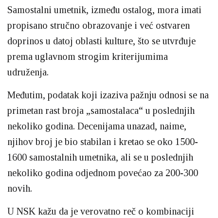
Samostalni umetnik, između ostalog, mora imati
propisano stručno obrazovanje i već ostvaren
doprinos u datoj oblasti kulture, što se utvrđuje
prema uglavnom strogim kriterijumima
udruženja.
Međutim, podatak koji izaziva pažnju odnosi se na
primetan rast broja „samostalaca“ u poslednjih
nekoliko godina. Decenijama unazad, naime,
njihov broj je bio stabilan i kretao se oko 1500-
1600 samostalnih umetnika, ali se u poslednjih
nekoliko godina odjednom povećao za 200-300
novih.
U NSK kažu da je verovatno reč o kombinaciji