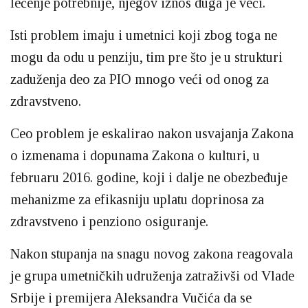
lečenje potrebnije, njegov iznos duga je veći.
Isti problem imaju i umetnici koji zbog toga ne
mogu da odu u penziju, tim pre što je u strukturi
zaduženja deo za PIO mnogo veći od onog za
zdravstveno.
Ceo problem je eskalirao nakon usvajanja Zakona
o izmenama i dopunama Zakona o kulturi, u
februaru 2016. godine, koji i dalje ne obezbeđuje
mehanizme za efikasniju uplatu doprinosa za
zdravstveno i penziono osiguranje.
Nakon stupanja na snagu novog zakona reagovala
je grupa umetničkih udruženja zatraživši od Vlade
Srbije i premijera Aleksandra Vučića da se