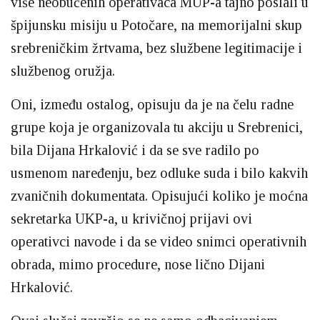
više neobučenih operativaca MUP-a tajno poslali u
špijunsku misiju u Potočare, na memorijalni skup
srebreničkim žrtvama, bez službene legitimacije i
službenog oružja.
Oni, između ostalog, opisuju da je na čelu radne
grupe koja je organizovala tu akciju u Srebrenici,
bila Dijana Hrkalović i da se sve radilo po
usmenom naređenju, bez odluke suda i bilo kakvih
zvaničnih dokumentata. Opisujući koliko je moćna
sekretarka UKP-a, u krivičnoj prijavi ovi
operativci navode i da se video snimci operativnih
obrada, mimo procedure, nose lično Dijani
Hrkalović.