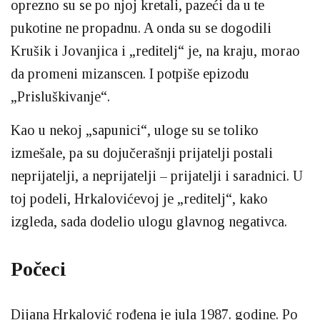
oprezno su se po njoj kretali, pazeći da u te
pukotine ne propadnu. A onda su se dogodili
Krušik i Jovanjica i „reditelj“ je, na kraju, morao
da promeni mizanscen. I potpiše epizodu
„Prisluškivanje“.
Kao u nekoj „sapunici“, uloge su se toliko
izmešale, pa su dojučerašnji prijatelji postali
neprijatelji, a neprijatelji – prijatelji i saradnici. U
toj podeli, Hrkalovićevoj je „reditelj“, kako
izgleda, sada dodelio ulogu glavnog negativca.
Počeci
Dijana Hrkalović rođena je jula 1987. godine. Po