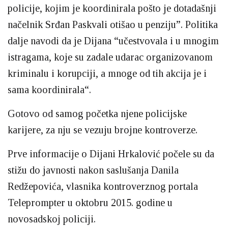
policije, kojim je koordinirala pošto je dotadašnji
načelnik Srđan Paskvali otišao u penziju”. Politika
dalje navodi da je Dijana “učestvovala i u mnogim
istragama, koje su zadale udarac organizovanom
kriminalu i korupciji, a mnoge od tih akcija je i
sama koordinirala“.
Gotovo od samog početka njene policijske
karijere, za nju se vezuju brojne kontroverze.
Prve informacije o Dijani Hrkalović počele su da
stižu do javnosti nakon saslušanja Danila
Redžepovića, vlasnika kontroverznog portala
Teleprompter u oktobru 2015. godine u
novosadskoj policiji.