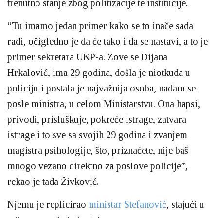
trenutno stanje zbog politizacije te institucije.
“Tu imamo jedan primer kako se to inače sada
radi, očigledno je da će tako i da se nastavi, a to je
primer sekretara UKP-a. Zove se Dijana
Hrkalović, ima 29 godina, došla je niotkuda u
policiju i postala je najvažnija osoba, nadam se
posle ministra, u celom Ministarstvu. Ona hapsi,
privodi, prisluškuje, pokreće istrage, zatvara
istrage i to sve sa svojih 29 godina i zvanjem
magistra psihologije, što, priznaćete, nije baš
mnogo vezano direktno za poslove policije”,
rekao je tada Živković.
Njemu je replicirao
ministar Stefanović
, stajući u