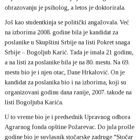
obrazovanju je psiholog, a letos je doktorirala.
Još kao studentkinja se politički angažovala. Već
na izborima 2008. godine bila je kandidat za
poslanike u Skupštini Srbije na listi Pokret snaga
Srbije – Bogoljub Karić. Tada je imala 21 godinu,
a na listi za poslanike bila je na 80. mestu. Na 69.
mestu bio je i njen otac, Dane Hrkalović. On je
kandidat za poslanika bio i na izborima, koji su
organizovani godinu dana ranije, 2007. takođe na
listi Bogoljuba Karića.
U to vreme bio je i predsednik Upravnog odbora
Agrarnog fonda opštine Požarevac. Do jula prošle
godine bio je suvlasnik stočarske zadruge “Stočar