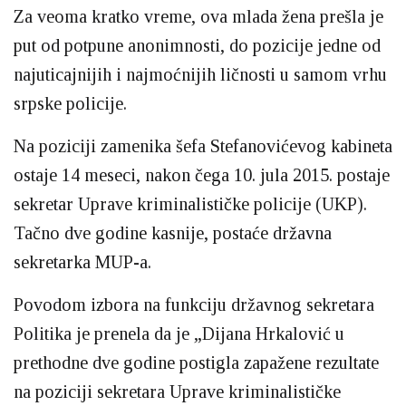
Za veoma kratko vreme, ova mlada žena prešla je
put od potpune anonimnosti, do pozicije jedne od
najuticajnijih i najmoćnijih ličnosti u samom vrhu
srpske policije.
Na poziciji zamenika šefa Stefanovićevog kabineta
ostaje 14 meseci, nakon čega 10. jula 2015. postaje
sekretar Uprave kriminalističke policije (UKP).
Tačno dve godine kasnije, postaće državna
sekretarka MUP-a.
Povodom izbora na funkciju državnog sekretara
Politika je prenela da je „Dijana Hrkalović u
prethodne dve godine postigla zapažene rezultate
na poziciji sekretara Uprave kriminalističke