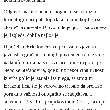
Odgovor na ovo pitanje mogao bi se potražiti u
hronologiji brojnih događaja, tokom kojih su se
„karte“ promešale. U ovom deljenju, Hrkalovićeva
je, izgleda, dobila najlošije.
U početku, Hrkalovićeva nije davala izjave za
javnost, a građani su mogli povremeno da je vide
na konferencijama za novinare ministra policije
Nebojše Stefanovića, gde bi uz nekolicinu ličnosti
iz vrha policije, stajala iza njega, sa strogim
izrazom lica, što je verovatno trebalo da prenese
poruku o važnosti onoga što se saopštava. U
takvom društvu bila je uprkos tome što su, kako je
to rekao i sam ministar, u nadležnosti sekretara