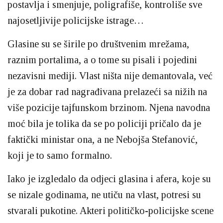
postavlja i smenjuje, poligrafiše, kontroliše sve
najosetljivije policijske istrage…
Glasine su se širile po društvenim mrežama,
raznim portalima, a o tome su pisali i pojedini
nezavisni mediji. Vlast ništa nije demantovala, već
je za dobar rad nagrađivana prelazeći sa nižih na
više pozicije tajfunskom brzinom. Njena navodna
moć bila je tolika da se po policiji pričalo da je
faktički ministar ona, a ne Nebojša Stefanović,
koji je to samo formalno.
Iako je izgledalo da odjeci glasina i afera, koje su
se nizale godinama, ne utiču na vlast, potresi su
stvarali pukotine. Akteri političko-policijske scene