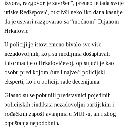
izvora, razgovor je završen”, preneo je tada svoje
utiske Redžepović, otkrivši nekoliko dana kasnije
da je ustvari razgovarao sa “moćnom” Dijanom
Hrkalović.
U policiji je istovremeno bivalo sve više
nezadovoljnih, koji su medijima došaptavali
informacije o Hrkalovićevoj, opisujući je kao
osobu pred kojom ćute i najveći policijski
eksperti, koji u policiji rade decenijama.
Glasno su se pobunili predstavnici pojedinih
policijskih sindikata nezadovoljni partijskim i
rođačkim zapošljavanjima u MUP-u, ali i zbog
otpuštanja nepodobnih.