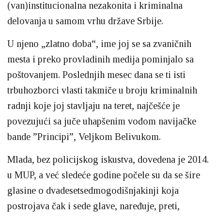
(van)institucionalna nezakonita i kriminalna
delovanja u samom vrhu države Srbije.
U njeno „zlatno doba“, ime joj se sa zvaničnih
mesta i preko provladinih medija pominjalo sa
poštovanjem. Poslednjih mesec dana se ti isti
trbuhozborci vlasti takmiče u broju kriminalnih
radnji koje joj stavljaju na teret, najčešće je
povezujući sa juče uhapšenim vođom navijačke
bande ”Principi”, Veljkom Belivukom.
Mlada, bez policijskog iskustva, dovedena je 2014.
u MUP, a već sledeće godine počele su da se šire
glasine o dvadesetsedmogodišnjakinji koja
postrojava čak i sede glave, naređuje, preti,