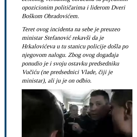
opozicionim političarima i liderom Dveri
Boškom Obradovićem.
Teret ovog incidenta na sebe je preuzeo
ministar Stefanović rekavši da je
Hrkalovićeva u tu stanicu policije došla po
njegovom nalogu. Zbog ovog događaja
ponudio je i svoju ostavku predsedniku
Vučiću (ne predsednici Vlade, čiji je
ministar), ali ju je on odbio.