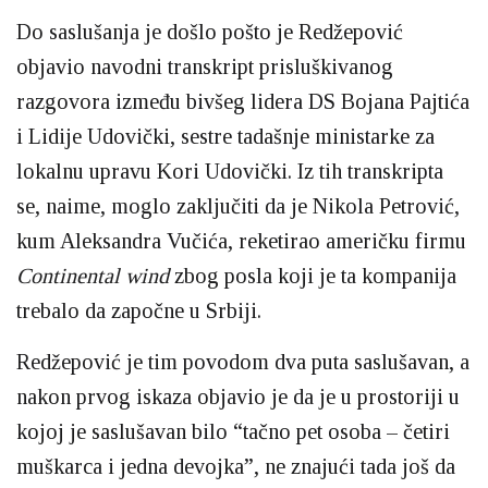
Do saslušanja je došlo pošto je Redžepović
objavio navodni transkript prisluškivanog
razgovora između bivšeg lidera DS Bojana Pajtića
i Lidije Udovički, sestre tadašnje ministarke za
lokalnu upravu Kori Udovički. Iz tih transkripta
se, naime, moglo zaključiti da je Nikola Petrović,
kum Aleksandra Vučića, reketirao američku firmu
Continental wind
zbog posla koji je ta kompanija
trebalo da započne u Srbiji.
Redžepović je tim povodom dva puta saslušavan, a
nakon prvog iskaza objavio je da je u prostoriji u
kojoj je saslušavan bilo “tačno pet osoba – četiri
muškarca i jedna devojka”, ne znajući tada još da