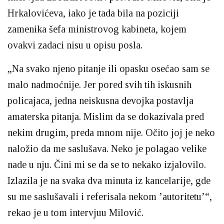
Hrkalovićeva, iako je tada bila na poziciji
zamenika šefa ministrovog kabineta, kojem
ovakvi zadaci nisu u opisu posla.
„Na svako njeno pitanje ili opasku osećao sam se
malo nadmoćnije. Jer pored svih tih iskusnih
policajaca, jedna neiskusna devojka postavlja
amaterska pitanja. Mislim da se dokazivala pred
nekim drugim, preda mnom nije. Očito joj je neko
naložio da me saslušava. Neko je polagao velike
nade u nju. Čini mi se da se to nekako izjalovilo.
Izlazila je na svaka dva minuta iz kancelarije, gde
su me saslušavali i referisala nekom ’autoritetu’“,
rekao je u tom intervjuu Milović.