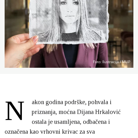
Foto
: Ilustracija / MUP
N
akon godina podrške, pohvala i
priznanja, moćna Dijana Hrkalović
ostala je usamljena, odbačena i
označena kao vrhovni krivac za sva