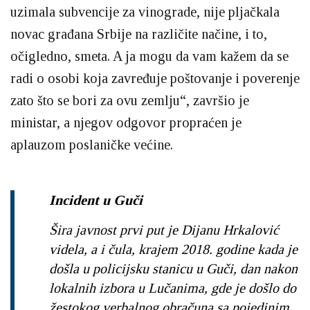
uzimala subvencije za vinograde, nije pljačkala
novac građana Srbije na različite načine, i to,
očigledno, smeta. A ja mogu da vam kažem da se
radi o osobi koja zavređuje poštovanje i poverenje
zato što se bori za ovu zemlju“, završio je
ministar, a njegov odgovor propraćen je
aplauzom poslaničke većine.
Incident u Guči
Šira javnost prvi put je Dijanu Hrkalović
videla, a i čula, krajem 2018. godine kada je
došla u policijsku stanicu u Guči, dan nakon
lokalnih izbora u Lučanima, gde je došlo do
žestokog verbalnog obračuna sa pojedinim