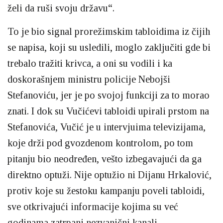
želi da ruši svoju državu“.
To je bio signal prorežimskim tabloidima iz čijih
se napisa, koji su usledili, moglo zaključiti gde bi
trebalo tražiti krivca, a oni su vodili i ka
doskorašnjem ministru policije Nebojši
Stefanoviću, jer je po svojoj funkciji za to morao
znati. I dok su Vučićevi tabloidi upirali prstom na
Stefanovića, Vučić je u intervjuima televizijama,
koje drži pod gvozdenom kontrolom, po tom
pitanju bio neodređen, vešto izbegavajući da ga
direktno optuži. Nije optužio ni Dijanu Hrkalović,
protiv koje su žestoku kampanju poveli tabloidi,
sve otkrivajući informacije kojima su već
godinama zatrpani nezvanični kanali.