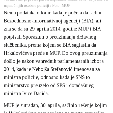
najmoćnijih osoba u policiji / Foto: MUP
Nema podataka o tome kada je počela da radi u
Bezbednosno-informativnoj agenciji (BIA), ali
zna se da su 29. aprila 2014. godine MUP i BIA
potpisali Sporazum o preuzimanju državnog
službenika, prema kojem se BIA saglasila da
Hrkalovićeva pređe u MUP. Do ovog preuzimanja
došlo je nakon vanrednih parlamentarnih izbora
2014, kada je Nebojša Stefanović imenovan za
ministra policije, odnosno kada je SNS to
ministarstvo preuzelo od SPS i dotadašnjeg
ministra Ivice Dačića.
MUP je sutradan, 30. aprila, sačinio rešenje kojim