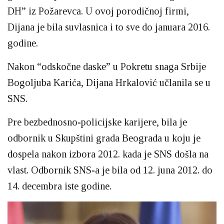
DH” iz Požarevca. U ovoj porodičnoj firmi,
Dijana je bila suvlasnica i to sve do januara 2016.
godine.
Nakon “odskočne daske” u Pokretu snaga Srbije
Bogoljuba Karića, Dijana Hrkalović učlanila se u
SNS.
Pre bezbednosno-policijske karijere, bila je
odbornik u Skupštini grada Beograda u koju je
dospela nakon izbora 2012. kada je SNS došla na
vlast. Odbornik SNS-a je bila od 12. juna 2012. do
14. decembra iste godine.