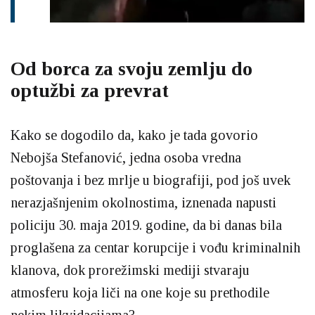
Od borca za svoju zemlju do
optužbi za prevrat
Kako se dogodilo da, kako je tada govorio
Nebojša Stefanović, jedna osoba vredna
poštovanja i bez mrlje u biografiji, pod još uvek
nerazjašnjenim okolnostima, iznenada napusti
policiju 30. maja 2019. godine, da bi danas bila
proglašena za centar korupcije i vođu kriminalnih
klanova, dok prorežimski mediji stvaraju
atmosferu koja liči na one koje su prethodile
nekim likvidacijama?