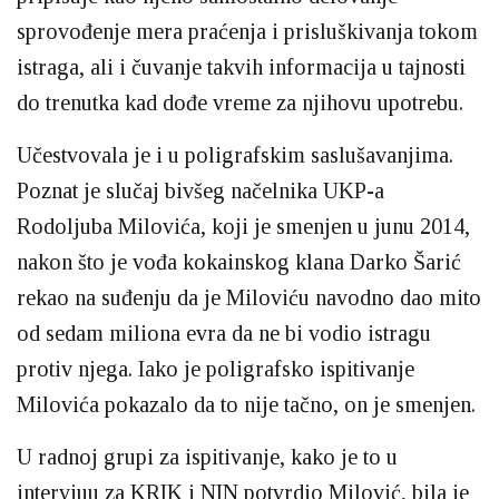
sprovođenje mera praćenja i prisluškivanja tokom
istraga, ali i čuvanje takvih informacija u tajnosti
do trenutka kad dođe vreme za njihovu upotrebu.
Učestvovala je i u poligrafskim saslušavanjima.
Poznat je slučaj bivšeg načelnika UKP-a
Rodoljuba Milovića, koji je smenjen u junu 2014,
nakon što je vođa kokainskog klana Darko Šarić
rekao na suđenju da je Miloviću navodno dao mito
od sedam miliona evra da ne bi vodio istragu
protiv njega. Iako je poligrafsko ispitivanje
Milovića pokazalo da to nije tačno, on je smenjen.
U radnoj grupi za ispitivanje, kako je to u
intervjuu za KRIK i NIN potvrdio Milović, bila je