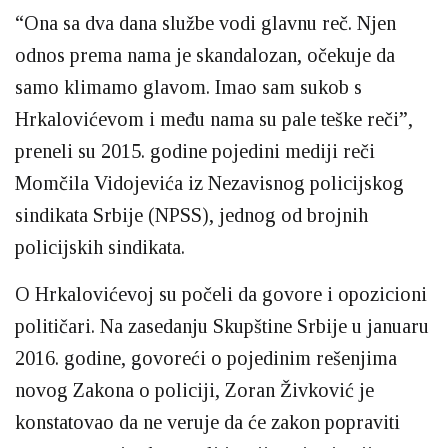
“Ona sa dva dana službe vodi glavnu reč. Njen
odnos prema nama je skandalozan, očekuje da
samo klimamo glavom. Imao sam sukob s
Hrkalovićevom i među nama su pale teške reči”,
preneli su 2015. godine pojedini mediji reči
Momčila Vidojevića iz Nezavisnog policijskog
sindikata Srbije (NPSS), jednog od brojnih
policijskih sindikata.
O Hrkalovićevoj su počeli da govore i opozicioni
političari. Na zasedanju Skupštine Srbije u januaru
2016. godine, govoreći o pojedinim rešenjima
novog Zakona o policiji, Zoran Živković je
konstatovao da ne veruje da će zakon popraviti