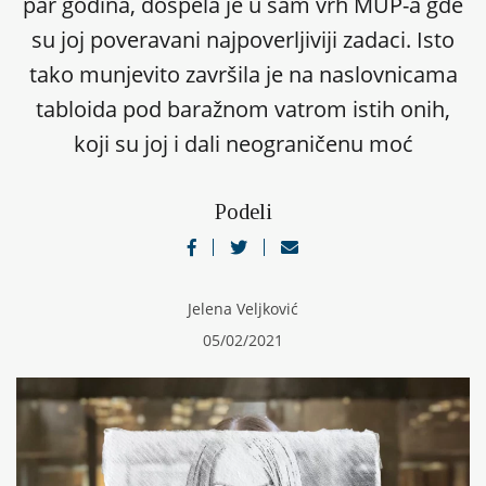
par godina, dospela je u sam vrh MUP-a gde
su joj poveravani najpoverljiviji zadaci. Isto
tako munjevito završila je na naslovnicama
tabloida pod baražnom vatrom istih onih,
koji su joj i dali neograničenu moć
Podeli
Jelena Veljković
05/02/2021