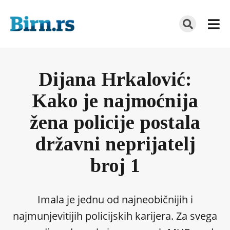
Dijana Hrkalović:
Kako je najmoćnija
žena policije postala
državni neprijatelj
broj 1
Imala je jednu od najneobičnijih i
najmunjevitijih policijskih karijera. Za svega