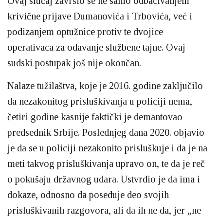
Оvaj slučaj završio se ne samo odbacivanjem
krivične prijave Dumanovića i Trbovića, već i
podizanjem optužnice protiv te dvojice
operativaca za odavanje službene tajne. Ovaj
sudski postupak još nije okončan.
Nalaze tužilaštva, koje je 2016. godine zaključilo
da nezakonitog prisluškivanja u policiji nema,
četiri godine kasnije faktički je demantovao
predsednik Srbije. Poslednjeg dana 2020. objavio
je da se u policiji nezakonito prisluškuje i da je na
meti takvog prisluškivanja upravo on, te da je reč
o pokušaju državnog udara. Ustvrdio je da ima i
dokaze, odnosno da poseduje deo svojih
prisluškivanih razgovora, ali da ih ne da, jer „ne