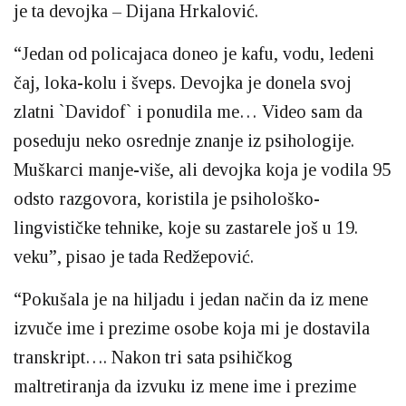
je ta devojka – Dijana Hrkalović.
“Jedan od policajaca doneo je kafu, vodu, ledeni
čaj, loka-kolu i šveps. Devojka je donela svoj
zlatni `Davidof` i ponudila me… Video sam da
poseduju neko osrednje znanje iz psihologije.
Muškarci manje-više, ali devojka koja je vodila 95
odsto razgovora, koristila je psihološko-
lingvističke tehnike, koje su zastarele još u 19.
veku”, pisao je tada Redžepović.
“Pokušala je na hiljadu i jedan način da iz mene
izvuče ime i prezime osobe koja mi je dostavila
transkript…. Nakon tri sata psihičkog
maltretiranja da izvuku iz mene ime i prezime