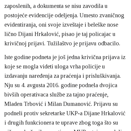
zaposlenih, a dokumenta se nisu zavodila u
postojeće evidencije odeljenja. Umesto zvaničnog
evidentiranja, oni svoje izveštaje i beleške nose
lično Dijani Hrkalović, pisao je taj policajac u
krivičnoj prijavi. Tužilaštvo je prijavu odbacilo.
Iste godine podneta je još jedna krivična prijava iz
koje se mogla videti uloga vrha policije u
izdavanju naređenja za praćenja i prisluškivanja.
Nju su 4. avgusta 2016. godine podnela dvojica
bivših operativaca službe za tajno praćenje,
Mladen Trbović i Milan Dumanović. Prijavu su
podneli protiv sekretarke UKP-a Dijane Hrkalović
i drugih funkcionera te uprave zbog toga što su