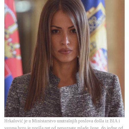
Hrkalović je u Ministarstvo unutrašnjih poslova došla iz BIA i
veoma brzo je prešla put od nepoznate mlade žene, do jedne od