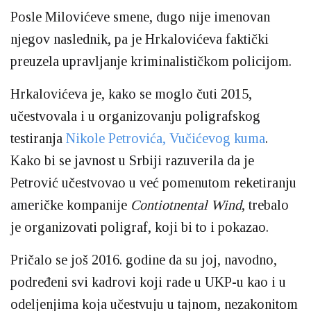
Posle Milovićeve smene, dugo nije imenovan
njegov naslednik, pa je Hrkalovićeva faktički
preuzela upravljanje kriminalističkom policijom.
Hrkalovićeva je, kako se moglo čuti 2015,
učestvovala i u organizovanju poligrafskog
testiranja
Nikole Petrovića, Vučićevog kuma
.
Kako bi se javnost u Srbiji razuverila da je
Petrović učestvovao u već pomenutom reketiranju
američke kompanije
Contiotnental Wind
, trebalo
je organizovati poligraf, koji bi to i pokazao.
Pričalo se još 2016. godine da su joj, navodno,
podređeni svi kadrovi koji rade u UKP-u kao i u
odeljenjima koja učestvuju u tajnom, nezakonitom