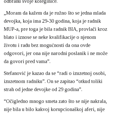
odbranu svoje koleginice.
„Moram da kažem da je ružno što se jedna mlada
devojka, koja ima 29-30 godina, koja je radnik
MUP-a, pre toga je bila radnik BIA, provlači kroz
blato i iznose se neke kvalifikacije o njenom
životu i radu bez mogućnosti da ona ovde
odgovori, jer ona nije narodni poslanik i ne može
da govori pred vama”.
Stefanović je kazao da se “radi o izuzetnoj osobi,
izuzetnom radniku”. On se zapitao “otkud toliki
strah od jedne devojke od 29 godina”.
“Očigledno mnogo smeta zato što se nije nakrala,
nije bila u bilo kakvoj korupcionaškoj aferi, nije