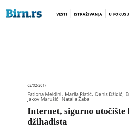
VESTI
ISTRAŽIVANJA
U FOKUS
02/02/2017
Fatjona Mejdini
,
Marija Ristić
,
Denis Džidić
,
E
Jakov Marušić
,
Natalia Žaba
Internet, sigurno utočište
džihadista