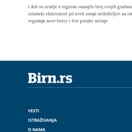
I dok su zemlje u regionu smanjile broj svojih građana 
islamski ekstremisti još uvek ostaju nedodirljivi na i
regrutuju nove borce i šire poruke mržnje
VESTI
ISTRAŽIVANJA
O NAMA