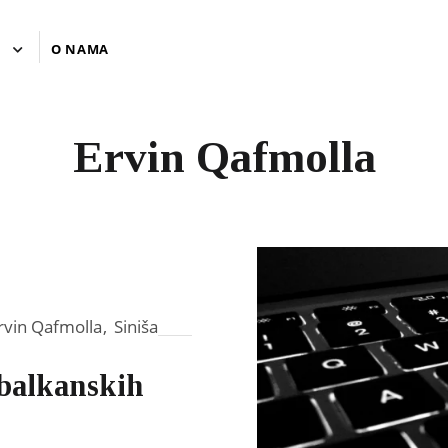
U
O NAMA
Ervin Qafmolla
rvin Qafmolla
,
Siniša
 balkanskih