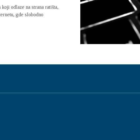
koji odlaze na strana ratišta,
nternetu, gde slobodno