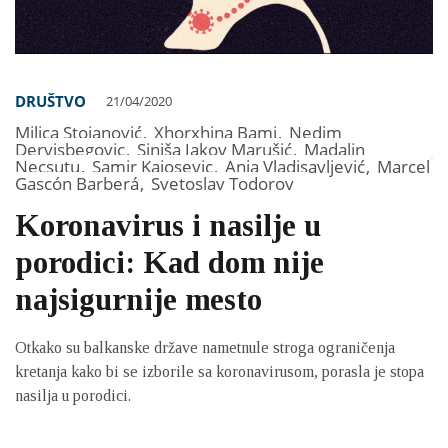
DRUŠTVO
21/04/2020
Milica Stojanović
,
Xhorxhina Bami
,
Nedim
Dervisbegovic
,
Siniša Jakov Marušić
,
Madalin
Necsutu
,
Samir Kajosevic
,
Anja Vladisavljević
,
Marcel
Gascón Barberá
,
Svetoslav Todorov
Koronavirus i nasilje u
porodici: Kad dom nije
najsigurnije mesto
Otkako su balkanske države nametnule stroga ograničenja
kretanja kako bi se izborile sa koronavirusom, porasla je stopa
nasilja u porodici.