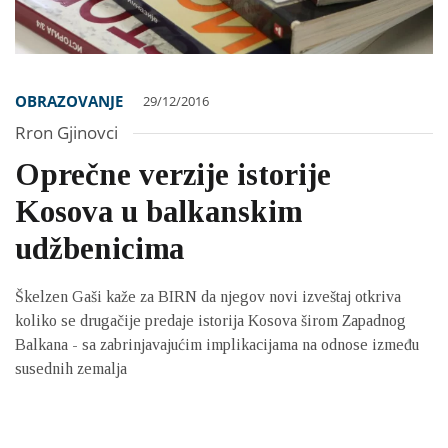
OBRAZOVANJE
29/12/2016
Rron Gjinovci
Oprečne verzije istorije
Kosova u balkanskim
udžbenicima
Škelzen Gaši kaže za BIRN da njegov novi izveštaj otkriva
koliko se drugačije predaje istorija Kosova širom Zapadnog
Balkana - sa zabrinjavajućim implikacijama na odnose između
susednih zemalja