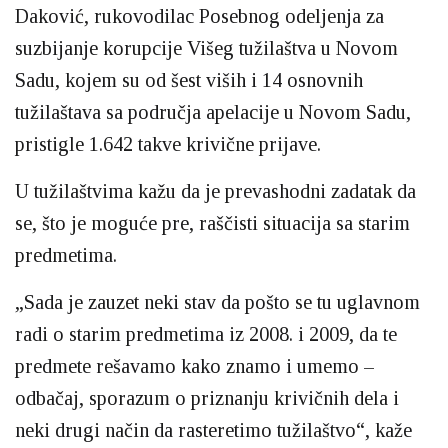
Daković, rukovodilac Posebnog odeljenja za
suzbijanje korupcije Višeg tužilaštva u Novom
Sadu, kojem su od šest viših i 14 osnovnih
tužilaštava sa područja apelacije u Novom Sadu,
pristigle 1.642 takve krivične prijave.
U tužilaštvima kažu da je prevashodni zadatak da
se, što je moguće pre, raščisti situacija sa starim
predmetima.
„Sada je zauzet neki stav da pošto se tu uglavnom
radi o starim predmetima iz 2008. i 2009, da te
predmete rešavamo kako znamo i umemo –
odbačaj, sporazum o priznanju krivičnih dela i
neki drugi način da rasteretimo tužilaštvo“, kaže