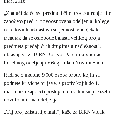
mart 2018.
„Znajući da će svi predmeti čije procesuiranje nije
započeto preći u novoosnovana odeljenja, kolege
iz redovnih tužilaštava su jednostavno čekale
trenutak da se oslobode balasta velikog broja
predmeta predajući ih drugima u nadležnost“,
objašnjava za BIRN Borivoj Pap, rukovodilac
Posebnog odeljenja Višeg suda u Novom Sadu.
Radi se o ukupno 9.000 osoba protiv kojih su
podnete krivične prijave, a protiv kojih do 1.
marta nisu započeti postupci, dok ih nisu preuzela
novoformirana odeljenja.
„Taj broj zaista nije mali“, kaže za BIRN Vidak