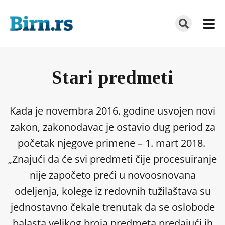
Stari predmeti
Kada je novembra 2016. godine usvojen novi
zakon, zakonodavac je ostavio dug period za
početak njegove primene – 1. mart 2018.
„Znajući da će svi predmeti čije procesuiranje
nije započeto preći u novoosnovana
odeljenja, kolege iz redovnih tužilaštava su
jednostavno čekale trenutak da se oslobode
balasta velikog broja predmeta predajući ih