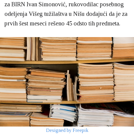
za BIRN Ivan Simonović, rukovodilac posebnog
odeljenja Višeg tužilaštva u Nišu dodajući da je za
prvih šest meseci rešeno 45 odsto tih predmeta.
Designed by Freepik