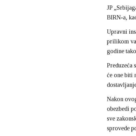
JP „Srbijag
BIRN-a, kao
Upravni ins
prilikom va
godine tak
Preduzeća s
će one biti
dostavljanje
Nakon ovoga
obezbedi po
sve zakonsk
sprovede po