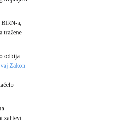
e BIRN-a,
a tražene
o odbija
ovaj Zakon
načelo
ma
i zahtevi