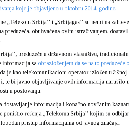
živanja koje je objavljeno u oktobru 2014. godine.
ine „Telekom Srbija’’ i „Srbijagas’’ su nemi na zahtev
na preduzeća, obuhvaćena ovim istraživanjem, dostavil
.
bija’’, preduzeće u državnom vlasništvu, tradicionaln
e informacija sa
obrazloženjem da se na to preduzeće 
 da je kao telekomunikacioni operator izložen tržišnoj
i, te bi javno objavljivanje ovih informacija narušilo 
sti u poslovanju.
a dostavljanje informacija i konačno novčanim kazna
e poništio rešenja „Telekoma Srbija’’ kojim su odbijan
lobodan pristup informacijama od javnog značaja.