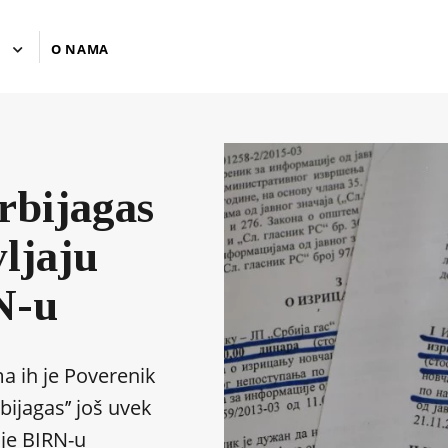
U
O NAMA
rbijagas
vljaju
N-u
 ih je Poverenik
bijagas’’ još uvek
ije BIRN-u