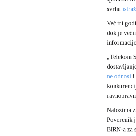
svrhu
istra
Već tri god
dok je veći
informacije
„Telekom Sr
dostavljanj
ne odnosi
i
konkurencij
ravnopravno
Nalozima z
Poverenik j
BIRN-a za s