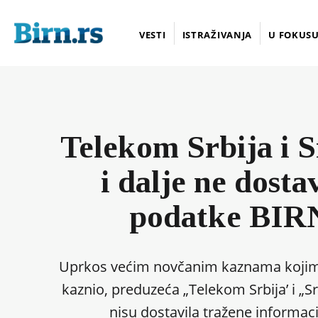
VESTI
ISTRAŽIVANJA
U FOKUS
Telekom Srbija i S
i dalje ne dosta
podatke BIR
Uprkos većim novčanim kaznama kojima
kaznio, preduzeća „Telekom Srbija’ i „Sr
nisu dostavila tražene informac