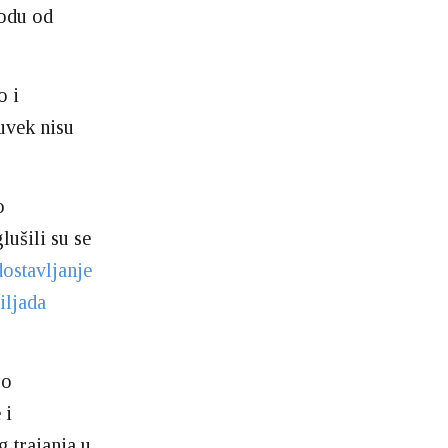
iodu od
o i
uvek nisu
o
ušili su se
ostavljanje
iljada
 o
 i
 trajanja u