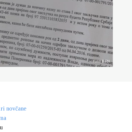
Foto
: BIRN
iri novčane
ima
-u