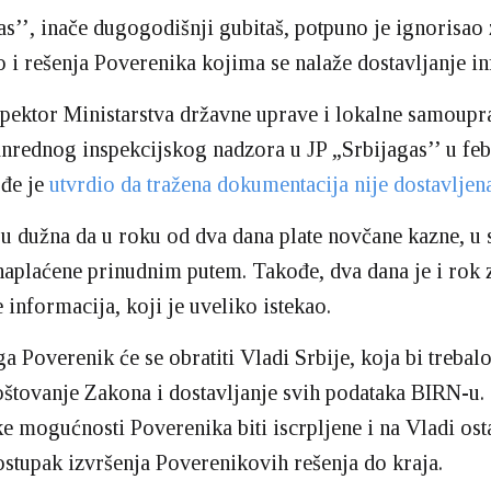
as’’, inače dugogodišnji gubitaš, potpuno je ignorisao
 i rešenja Poverenika kojima se nalaže dostavljanje in
pektor Ministarstva državne uprave i lokalne samoupr
nrednog inspekcijskog nadzora u JP „Srbijagas’’ u fe
ođe je
utvrdio da tražena dokumentacija nije dostavlje
u dužna da u roku od dva dana plate novčane kazne, u
 naplaćene prinudnim putem. Takođe, dva dana je i rok 
 informacija, koji je uveliko istekao.
 Poverenik će se obratiti Vladi Srbije, koja bi trebal
štovanje Zakona i dostavljanje svih podataka BIRN-u.
e mogućnosti Poverenika biti iscrpljene i na Vladi ost
stupak izvršenja Poverenikovih rešenja do kraja.