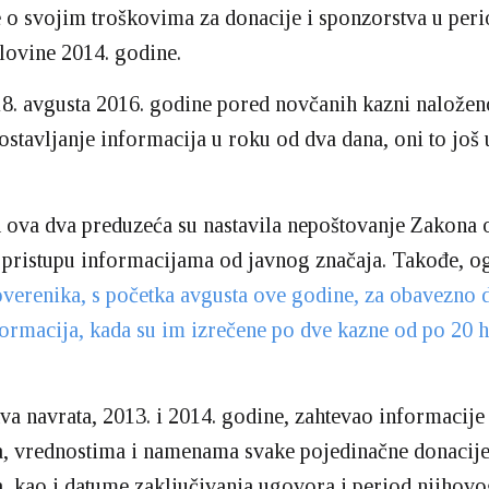
 o svojim troškovima za donacije i sponzorstva u per
lovine 2014. godine.
18. avgusta 2016. godine pored novčanih kazni naložen
stavljanje informacija u roku od dva dana, oni to još 
n ova dva preduzeća su nastavila nepoštovanje Zakona 
ristupu informacijama od javnog značaja. Takođe, ogl
verenika, s početka avgusta ove godine, za obavezno d
formacija, kada su im izrečene po dve kazne od po 20 h
va navrata, 2013. i 2014. godine, zahtevao informacije
, vrednostima i namenama svake pojedinačne donacije
, kao i datume zaključivanja ugovora i period njihovog