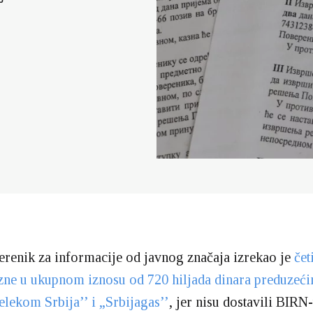
erenik za informacije od javnog značaja izrekao je
čet
zne u ukupnom iznosu od 720 hiljada dinara preduzeć
elekom Srbija’’ i „Srbijagas’’
, jer nisu dostavili BIRN