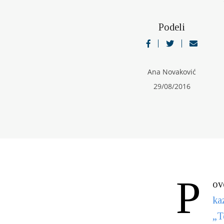
Podeli
Ana Novaković
29/08/2016
P
ov
ka
„T