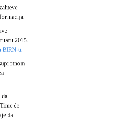
 zahteve
formacija.
ave
bruaru 2015.
na BIRN-u.
 suprotnom
za
o da
 Time će
aje da