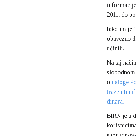
informacije
2011. do po
Iako im je 
obavezno do
učinili.
Na taj nači
slobodnom p
o
naloge Po
traženih in
dinara.
BIRN je u d
korisnicima
sponzorstva