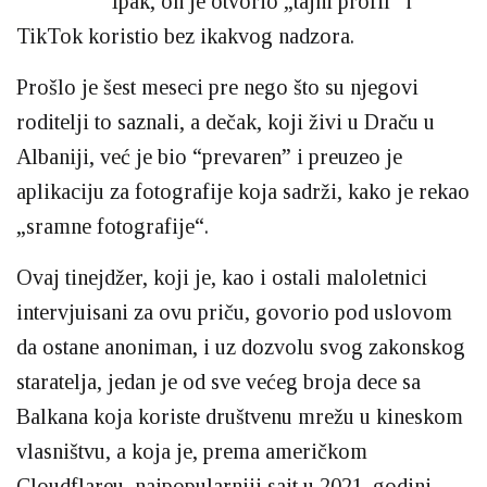
Ipak, on je otvorio „tajni profil“ i
TikTok koristio bez ikakvog nadzora.
Prošlo je šest meseci pre nego što su njegovi
roditelji to saznali, a dečak, koji živi u Draču u
Albaniji, već je bio “prevaren” i preuzeo je
aplikaciju za fotografije koja sadrži, kako je rekao
„sramne fotografije“.
Ovaj tinejdžer, koji je, kao i ostali maloletnici
intervjuisani za ovu priču, govorio pod uslovom
da ostane anoniman, i uz dozvolu svog zakonskog
staratelja, jedan je od sve većeg broja dece sa
Balkana koja koriste društvenu mrežu u kineskom
vlasništvu, a koja je, prema američkom
Cloudflareu, najpopularniji sajt u 2021. godini.