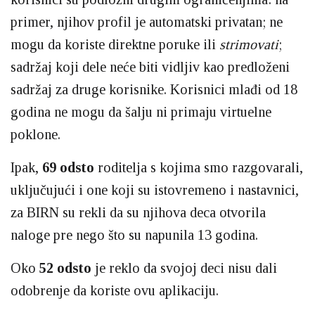
primer, njihov profil je automatski privatan; ne
mogu da koriste direktne poruke ili
strimovati
;
sadržaj koji dele neće biti vidljiv kao predloženi
sadržaj za druge korisnike. Korisnici mlađi od 18
godina ne mogu da šalju ni primaju virtuelne
poklone.
Ipak,
69 odsto
roditelja s kojima smo razgovarali,
uključujući i one koji su istovremeno i nastavnici,
za BIRN su rekli da su njihova deca otvorila
naloge pre nego što su napunila 13 godina.
Oko
52 odsto
je reklo da svojoj deci nisu dali
odobrenje da koriste ovu aplikaciju.