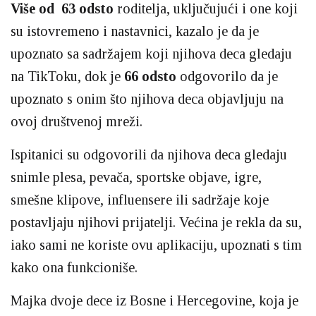
Više od 63 odsto
roditelja, uključujući i one koji
su istovremeno i nastavnici, kazalo je da je
upoznato sa sadržajem koji njihova deca gledaju
na TikToku, dok je
66 odsto
odgovorilo da je
upoznato s onim što njihova deca objavljuju na
ovoj društvenoj mreži.
Ispitanici su odgovorili da njihova deca gledaju
snimle plesa, pevača, sportske objave, igre,
smešne klipove, influensere ili sadržaje koje
postavljaju njihovi prijatelji. Većina je rekla da su,
iako sami ne koriste ovu aplikaciju, upoznati s tim
kako ona funkcioniše.
Majka dvoje dece iz Bosne i Hercegovine, koja je