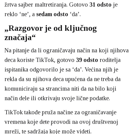
žrtva sajber maltretiranja. Gotovo
31 odsto
je
reklo ‘ne’, a
sedam odsto
‘da’.
„Razgovor je od ključnog
značaja“
Na pitanje da li ograničavaju način na koji njihova
deca koriste TikTok, gotovo
39 odsto
roditelja
ispitanika odgovorilo je sa ‘da’. Većina njih je
rekla da su njihova deca upućena da ne treba da
komuniciraju sa strancima niti da na bilo koji
način dele ili otkrivaju svoje lične podatke.
TikTok takođe pruža načine za ograničavanje
vremena koje dete provodi na ovoj društvenoj
mreži, te sadržaja koje može videti.