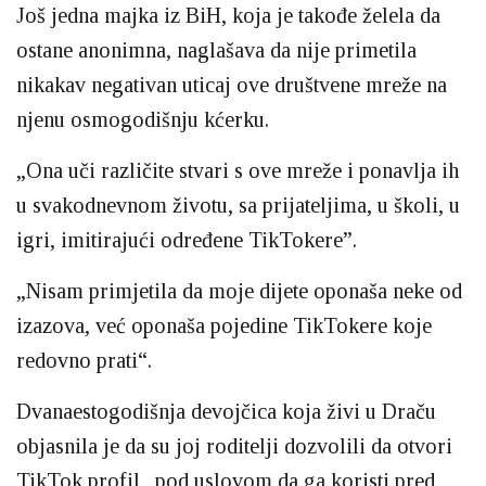
Još jedna majka iz BiH, koja je takođe želela da
ostane anonimna, naglašava da nije primetila
nikakav negativan uticaj ove društvene mreže na
njenu osmogodišnju kćerku.
„Ona uči različite stvari s ove mreže i ponavlja ih
u svakodnevnom životu, sa prijateljima, u školi, u
igri, imitirajući određene TikTokere”.
„Nisam primjetila da moje dijete oponaša neke od
izazova, već oponaša pojedine TikTokere koje
redovno prati“.
Dvanaestogodišnja devojčica koja živi u Draču
objasnila je da su joj roditelji dozvolili da otvori
TikTok profil „pod uslovom da ga koristi pred