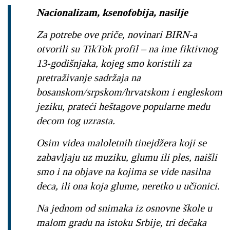
Nacionalizam, ksenofobija, nasilje
Za potrebe ove priče, novinari BIRN-a
otvorili su TikTok profil – na ime fiktivnog
13-godišnjaka, kojeg smo koristili za
pretraživanje sadržaja na
bosanskom/srpskom/hrvatskom i engleskom
jeziku, prateći heštagove popularne među
decom tog uzrasta.
Osim videa maloletnih tinejdžera koji se
zabavljaju uz muziku, glumu ili ples, naišli
smo i na objave na kojima se vide nasilna
deca, ili ona koja glume, neretko u učionici.
Na jednom od snimaka iz osnovne škole u
malom gradu na istoku Srbije, tri dečaka