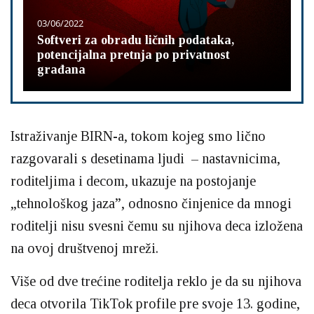
03/06/2022
Softveri za obradu ličnih podataka,
potencijalna pretnja po privatnost
građana
Istraživanje BIRN-a, tokom kojeg smo lično
razgovarali s desetinama ljudi – nastavnicima,
roditeljima i decom, ukazuje na postojanje
„tehnološkog jaza”, odnosno činjenice da mnogi
roditelji nisu svesni čemu su njihova deca izložena
na ovoj društvenoj mreži.
Više od dve trećine roditelja reklo je da su njihova
deca otvorila TikTok profile pre svoje 13. godine,