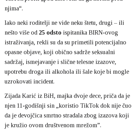
njima“.
Iako neki roditelji ne vide neku štetu, drugi – ili
nešto više od
25 odsto
ispitanika BIRN-ovog
istraživanja, rekli su da su primetili potencijalno
opasne objave, koji obično sadrže seksualni
sadržaj, ismejavanje i slične telesne izazove,
upotrebu droga ili alkohola ili šale koje bi mogle
uzrokovati incident.
Zijada Karić iz BiH, majka dvoje dece, priča da je
njen 11-godišnji sin „koristio TikTok dok nije čuo
da je devojčica smrtno stradala zbog izazova koji
je kružio ovom društvenom mrežom”.