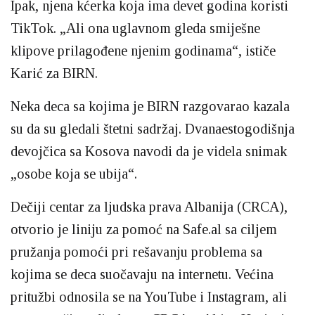
Ipak, njena kćerka koja ima devet godina koristi
TikTok. „Ali ona uglavnom gleda smiješne
klipove prilagođene njenim godinama“, ističe
Karić za BIRN.
Neka deca sa kojima je BIRN razgovarao kazala
su da su gledali štetni sadržaj. Dvanaestogodišnja
devojčica sa Kosova navodi da je videla snimak
„osobe koja se ubija“.
Dečiji centar za ljudska prava Albanija (CRCA),
otvorio je liniju za pomoć na Safe.al sa ciljem
pružanja pomoći pri rešavanju problema sa
kojima se deca suočavaju na internetu. Većina
pritužbi odnosila se na YouTube i Instagram, ali