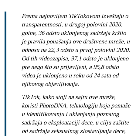
Prema najnovijem TikTokovom izveštaju o
transparentnosti, u drugoj polovini 2020.
goine, 36 odsto uklonjenog sadržaja kršilo
je pravila ponašanja ove društvene mreže, u
odnosu na 22,3 odsto u prvoj polovini 2020.
Od tih videozapisa, 97,1 odsto je uklonjeno
pre nego što su prijavljeni, a 95,8 odsto
videa je uklonjeno u roku od 24 sata od
njihovog objavljivanja.
TikTok, kako stoji na sajtu ove mreže,
koristi PhotoDNA, tehnologiju koja pomaže
u identifikovanju i uklanjanju poznatog
sadržaja o eksploataciji dece, u cilju zaštite
od sadržaja seksualnog zlostavljanja dece,