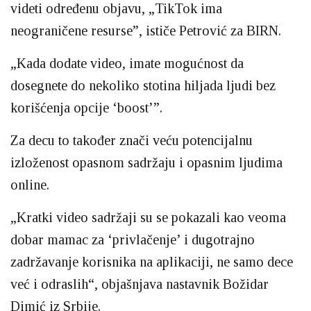
videti određenu objavu, „TikTok ima
neograničene resurse”, ističe Petrović za BIRN.
„Kada dodate video, imate mogućnost da
dosegnete do nekoliko stotina hiljada ljudi bez
korišćenja opcije ‘boost’”.
Za decu to također znači veću potencijalnu
izloženost opasnom sadržaju i opasnim ljudima
online.
„Kratki video sadržaji su se pokazali kao veoma
dobar mamac za ‘privlačenje’ i dugotrajno
zadržavanje korisnika na aplikaciji, ne samo dece
već i odraslih“, objašnjava nastavnik Božidar
Dimić iz Srbije.