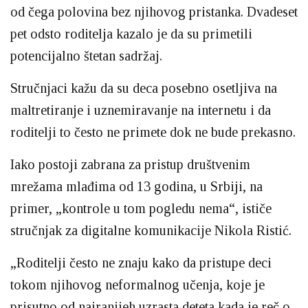
od čega polovina bez njihovog pristanka. Dvadeset
pet odsto roditelja kazalo je da su primetili
potencijalno štetan sadržaj.
Stručnjaci kažu da su deca posebno osetljiva na
maltretiranje i uznemiravanje na internetu i da
roditelji to često ne primete dok ne bude prekasno.
Iako postoji zabrana za pristup društvenim
mrežama mlađima od 13 godina, u Srbiji, na
primer, „kontrole u tom pogledu nema“, ističe
stručnjak za digitalne komunikacije Nikola Ristić.
„Roditelji često ne znaju kako da pristupe deci
tokom njihovog neformalnog učenja, koje je
prisutno od najranijeh uzrasta deteta kada je reč o