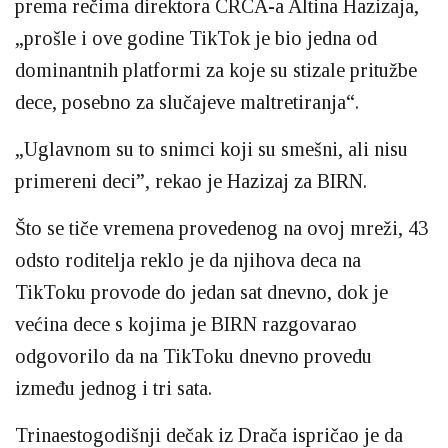
prema rečima direktora CRCA-a Altina Hazizaja,
„prošle i ove godine TikTok je bio jedna od
dominantnih platformi za koje su stizale pritužbe
dece, posebno za slučajeve maltretiranja“.
„Uglavnom su to snimci koji su smešni, ali nisu
primereni deci”, rekao je Hazizaj za BIRN.
Što se tiče vremena provedenog na ovoj mreži, 43
odsto roditelja reklo je da njihova deca na
TikToku provode do jedan sat dnevno, dok je
većina dece s kojima je BIRN razgovarao
odgovorilo da na TikToku dnevno provedu
između jednog i tri sata.
Trinaestogodišnji dečak iz Drača ispričao je da