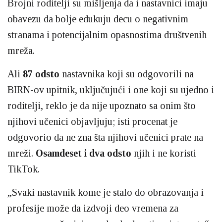
Brojni roditelji su mišljenja da i nastavnici imaju
obavezu da bolje edukuju decu o negativnim
stranama i potencijalnim opasnostima društvenih
mreža.
Ali
87 odsto
nastavnika koji su odgovorili na
BIRN-ov upitnik, uključujući i one koji su ujedno i
roditelji, reklo je da nije upoznato sa onim što
njihovi učenici objavljuju; isti procenat je
odgovorio da ne zna šta njihovi učenici prate na
mreži.
Osamdeset i dva
odsto
njih i ne koristi
TikTok.
„Svaki nastavnik kome je stalo do obrazovanja i
profesije može da izdvoji deo vremena za