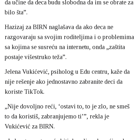
da učine da deca budu slobodna da im se obrate za
bilo šta”.
Hazizaj za BIRN naglašava da ako deca ne
razgovaraju sa svojim roditeljima i o problemima
sa kojima se susreću na internetu, onda „zaštita
postaje višestruko teža”.
Jelena Vukićević, psiholog u Edu centru, kaže da
nije rešenje ako jednostavno zabranite deci da
koriste TikTok.
„Nije dovoljno reći, ‘ostavi to, to je zlo, ne smeš
to da koristiš, zabranjujemo ti’”, rekla je
Vukićević za BIRN.