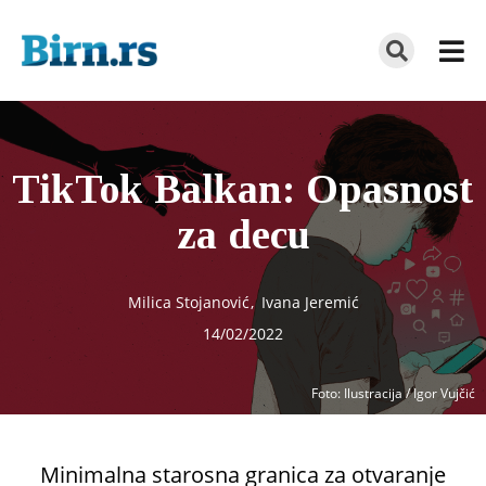
TikTok Balkan: Opasnost
za decu
Milica Stojanović
,
Ivana Jeremić
14/02/2022
Foto
: Ilustracija / Igor Vujčić
Minimalna starosna granica za otvaranje