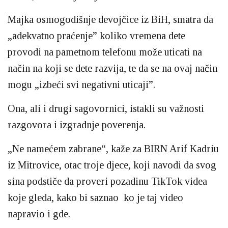
Majka osmogodišnje devojčice iz BiH, smatra da
„adekvatno praćenje” koliko vremena dete
provodi na pametnom telefonu može uticati na
način na koji se dete razvija, te da se na ovaj način
mogu „izbeći svi negativni uticaji”.
Ona, ali i drugi sagovornici, istakli su važnosti
razgovora i izgradnje poverenja.
„Ne namećem zabrane“, kaže za BIRN Arif Kadriu
iz Mitrovice, otac troje djece, koji navodi da svog
sina podstiče da proveri pozadinu TikTok videa
koje gleda, kako bi saznao ko je taj video
napravio i gde.