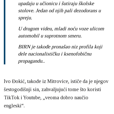
upadaju u učionicu i šutiraju školske
stolove. Jedan od njih pali dezodorans u
spreju.
U drugom videu, mladi noću voze ulicom
automobil u suprotnom smeru.
BIRN je takođe pronašao niz profila koji
dele nacionalističku i ksenofobičnu
propagandu..
Ivo Đokić, takođe iz Mitrovice, ističe da je njegov
šestogodišnji sin, zahvaljujući tome što koristi
TikTok i Youtube, „veoma dobro naučio
engleski“.