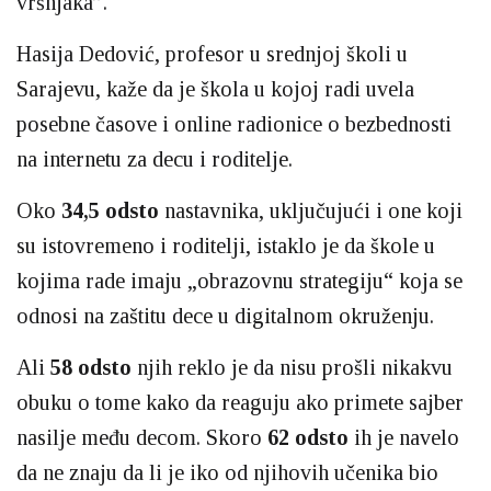
vršnjaka”.
Hasija Dedović, profesor u srednjoj školi u
Sarajevu, kaže da je škola u kojoj radi uvela
posebne časove i online radionice o bezbednosti
na internetu za decu i roditelje.
Oko
34,5 odsto
nastavnika, uključujući i one koji
su istovremeno i roditelji, istaklo je da škole u
kojima rade imaju „obrazovnu strategiju“ koja se
odnosi na zaštitu dece u digitalnom okruženju.
Ali
58 odsto
njih reklo je da nisu prošli nikakvu
obuku o tome kako da reaguju ako primete sajber
nasilje među decom. Skoro
62 odsto
ih je navelo
da ne znaju da li je iko od njihovih učenika bio