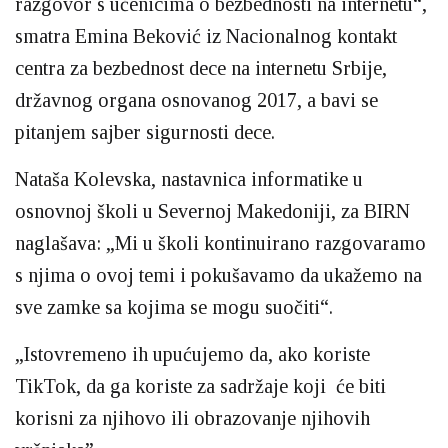
razgovor s učenicima o bezbednosti na internetu“,
smatra Emina Beković iz Nacionalnog kontakt
centra za bezbednost dece na internetu Srbije,
državnog organa osnovanog 2017, a bavi se
pitanjem sajber sigurnosti dece.
Nataša Kolevska, nastavnica informatike u
osnovnoj školi u Severnoj Makedoniji, za BIRN
naglašava: „Mi u školi kontinuirano razgovaramo
s njima o ovoj temi i pokušavamo da ukažemo na
sve zamke sa kojima se mogu suočiti“.
„Istovremeno ih upućujemo da, ako koriste
TikTok, da ga koriste za sadržaje koji će biti
korisni za njihovo ili obrazovanje njihovih