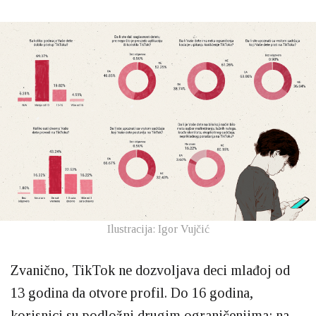
Ilustracija: Igor Vujčić
Zvanično, TikTok ne dozvoljava deci mlađoj od
13 godina da otvore profil. Do 16 godina,
korisnici su podložni drugim ograničenjima: na