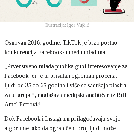
Ilustracija: Igor Vujčić
Osnovan 2016. godine, TikTok je brzo postao
konkurencija Facebook-u među mladima.
„Prvenstveno mlada publika gubi interesovanje za
Facebook jer je tu prisutan ogroman procenat
ljudi od 35 do 65 godina i više se sadržaja plasira
za tu grupu”, naglašava medijski analitičar iz BiH
Amel Petrović.
Dok Facebook i Instagram prilagođavaju svoje
algoritme tako da ograničeni broj ljudi može