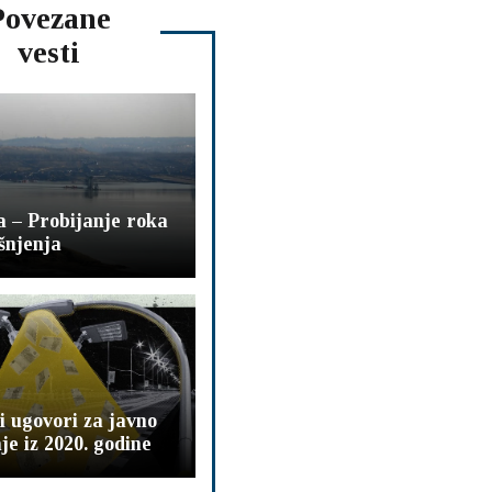
Povezane
vesti
 – Probijanje roka
šnjenja
i ugovori za javno
je iz 2020. godine