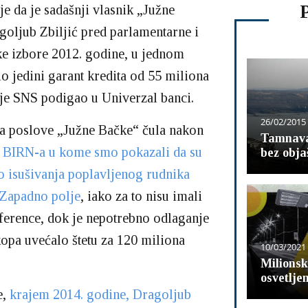
e da je sadašnji vlasnik „Južne
oljub Zbiljić pred parlamentarne i
e izbore 2012. godine, u jednom
 jedini garant kredita od 55 miliona
 je SNS podigao u Univerzal banci.
26/02/2015
za poslove „Južne Bačke“ čula nakon
Tamnava
a BIRN-a u kome smo pokazali da su
bez obja
o isušivanja poplavljenog rudnika
Zapadno polje
, iako za to nisu imali
ference, dok je nepotrebno odlaganje
kopa uvećalo štetu za 120 miliona
10/03/2021
Milionsk
osvetljen
e,
krajem 2014. godine, Dragoljub