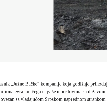
lasnik „Južne Bačke“ kompanije koja godišnje prihoduj
miliona evra, od čega najviše u poslovima sa državom, 
povezan sa vladajućom Srpskom naprednom strankom.