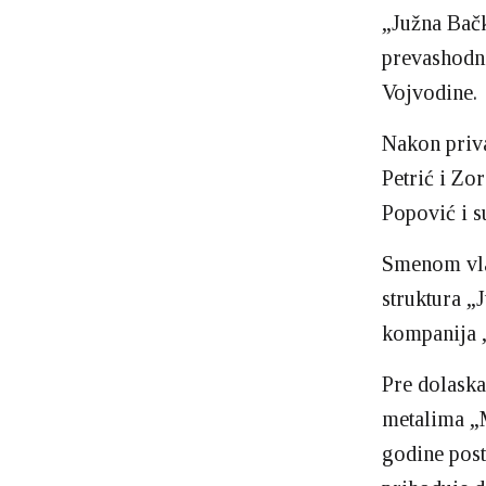
„Južna Bačk
prevashodni
Vojvodine.
Nakon priva
Petrić i Zo
Popović i s
Smenom vlas
struktura „
kompanija 
Pre dolaska
metalima „M
godine post