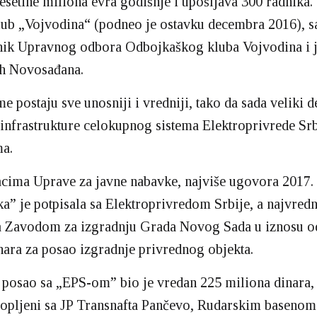
esetine miliona evra godišnje i upošljava 300 radnika.
lub „Vojvodina“ (podneo je ostavku decembra 2016), s
nik Upravnog odbora Odbojkaškog kluba Vojvodina i j
ih Novosađana.
e postaju sve unosniji i vredniji, tako da sada veliki d
infrastrukture celokupnog sistema Elektroprivrede Srb
ma.
cima Uprave za javne nabavke, najviše ugovora 2017.
a” je potpisala sa Elektroprivredom Srbije, a najvredni
sa Zavodom za izgradnju Grada Novog Sada u iznosu o
nara za posao izgradnje privrednog objekta.
 posao sa „EPS-om” bio je vredan 225 miliona dinara, a
lopljeni sa JP Transnafta Pančevo, Rudarskim basenom