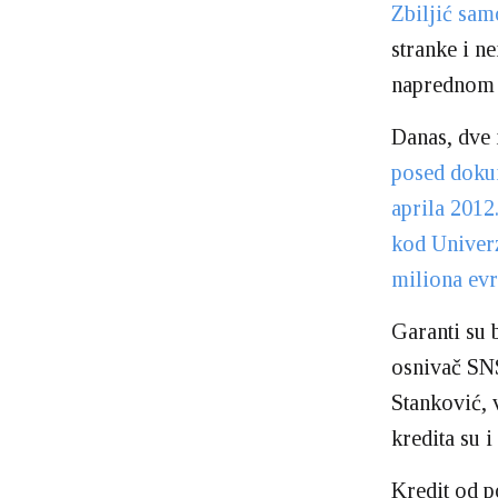
Zbiljić sam
stranke i 
naprednom 
Danas, dve 
posed dokum
aprila 2012
kod Univerz
miliona evr
Garanti su b
osnivač SNS
Stanković,
kredita su 
Kredit od po