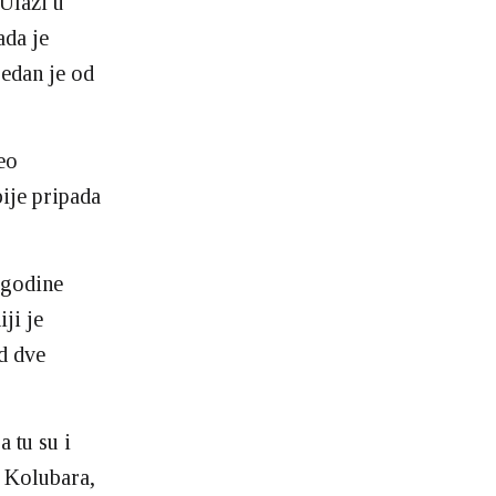
 Ulazi u
ada je
edan je od
eo
ije pripada
 godine
ji je
d dve
 tu su i
 Kolubara,