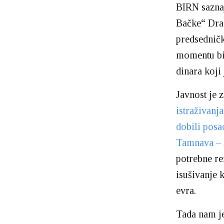
BIRN saznaj
Bačke“ Drag
predsedničk
momentu bio
dinara koji
Javnost je 
istraživanj
dobili posa
Tamnava – 
potrebne re
isušivanje 
evra.
Tada nam j