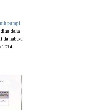
vnih pumpi
odinu dana
i da nabavi.
u 2014.