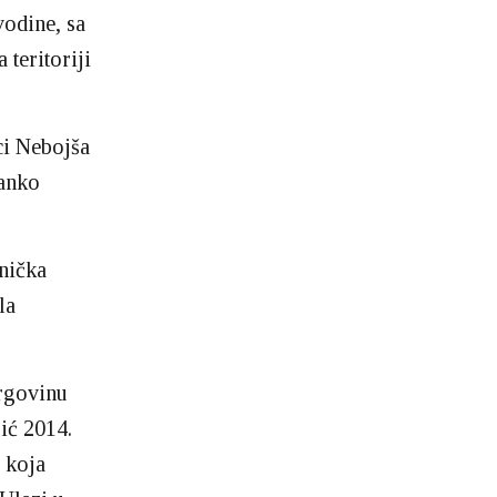
vodine, sa
teritoriji
ci Nebojša
tanko
nička
la
trgovinu
ić 2014.
 koja