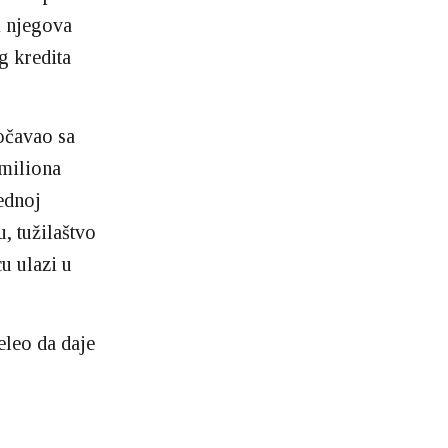
i njegova
g kredita
očavao sa
 miliona
ednoj
, tužilaštvo
u ulazi u
eleo da daje