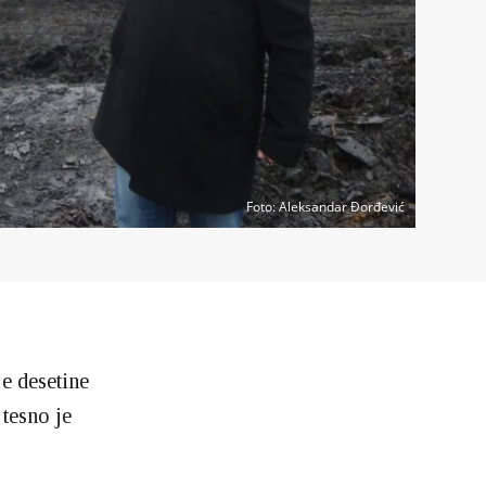
Foto
: Aleksandar Đorđević
e desetine
tesno je