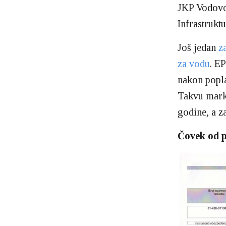
JKP Vodovod
Infrastrukt
Još jedan
z
za vodu
. E
nakon popla
Takvu marku
godine, a z
Čovek od 