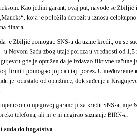
eksom. Kao jedini garant, ovaj put, navode se Zbiljić 
Maneks“, koja je položila depozit u iznosu celokupno
na dinara.
a je Zbiljić pomogao SNS-u da uzme kredit, on se su
 – u Novom Sadu zbog utaje poreza u vrednosti od 1,5
agujevcu gde je optužen da je izdavao fiktivne račune j
oj firmi i pomogao joj da utaji porez. U međuvremenu
u je odustalo od optužnice, dok suđenje u Kragujevc
.
injenicom o njegovoj garanciji za kredit SNS-a, nije ž
reko telefona, ali nije ni negirao saznanje BIRN-a.
 i suda do bogatstva