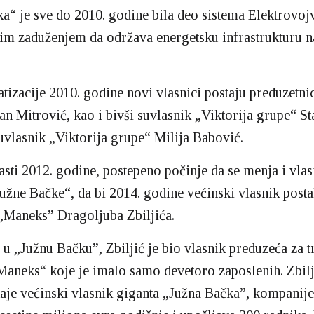
a“ je sve do 2010. godine bila deo sistema Elektrovoj
m zaduženjem da održava energetsku infrastrukturu na 
tizacije 2010. godine novi vlasnici postaju preduzetni
ran Mitrović, kao i bivši suvlasnik „Viktorija grupe“ S
uvlasnik „Viktorija grupe“ Milija Babović.
ti 2012. godine, postepeno počinje da se menja i vlas
Južne Bačke“, da bi 2014. godine većinski vlasnik posta
„Maneks” Dragoljuba Zbiljića.
 u „Južnu Bačku”, Zbiljić je bio vlasnik preduzeća za 
aneks“ koje je imalo samo devetoro zaposlenih. Zbilj
aje većinski vlasnik giganta „Južna Bačka”, kompanije