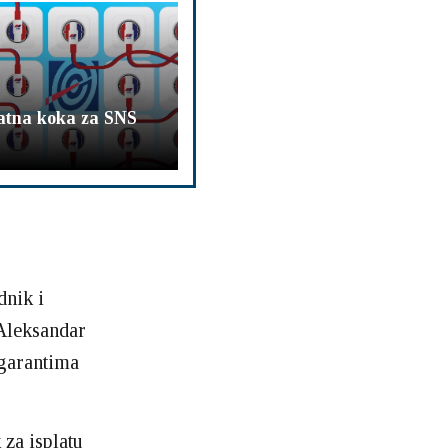
atna koka za SNS
dnik i
Aleksandar
 garantima
 za isplatu