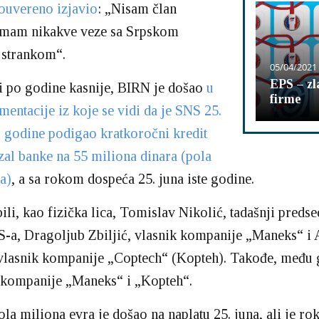
ouvereno izjavio
: „Nisam član
nemam nikakve veze sa Srpskom
strankom“.
05/04/2021
EPS – zl
i po godine kasnije, BIRN je došao
u
firme
entacije iz koje se vidi da je SNS 25.
. godine podigao kratkoročni kredit
al banke na 55 miliona dinara (pola
a)
, a sa rokom dospeća 25. juna iste godine.
ili, kao fizička lica, Tomislav Nikolić, tadašnji predse
-a, Dragoljub Zbiljić, vlasnik kompanije „Maneks“ i 
 vlasnik kompanije „Coptech“ (Kopteh). Takođe, među
i kompanije „Maneks“ i „Kopteh“.
la miliona evra je došao na naplatu 25. juna, ali je rok