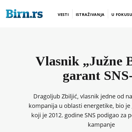
VESTI
ISTRAŽIVANJA
U FOKUS
Vlasnik „Južne 
garant SNS
Dragoljub Zbiljić, vlasnik jedne od n
kompanija u oblasti energetike, bio je 
koji je 2012. godine SNS podigao za 
kampanje