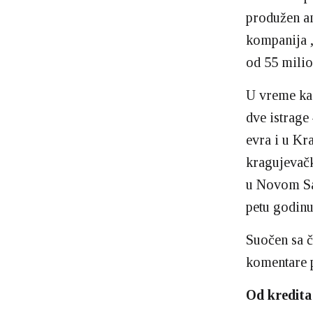
produžen an
kompanija „
od 55 milio
U vreme kad
dve istrage
evra i u Kr
kragujevačk
u Novom Sad
petu godinu
Suočen sa č
komentare p
Od kredita