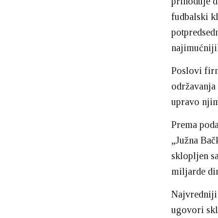
prihoduje d
fudbalski k
potpredsed
najimućnij
Poslovi firm
održavanja 
upravo nji
Prema poda
„Južna Bačk
sklopljen 
miljarde di
Najvredniji
ugovori sk