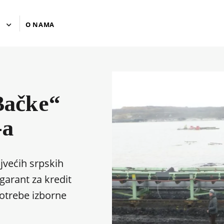
U
O NAMA
Bačke“
-a
ajvećih srpskih
garant za kredit
potrebe izborne