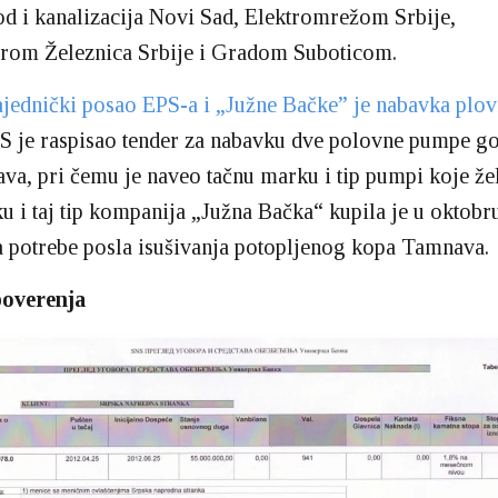
 i kanalizacija Novi Sad, Elektromrežom Srbije,
urom Železnica Srbije i Gradom Suboticom.
ajednički posao EPS-a i „Južne Bačke” je nabavka plo
PS je raspisao tender za nabavku dve polovne pumpe g
va, pri čemu je naveo tačnu marku i tip pumpi koje žel
 i taj tip kompanija „Južna Bačka“ kupila je u oktobr
a potrebe posla isušivanja potopljenog kopa Tamnava.
poverenja