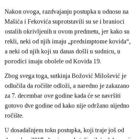
Nakon ovoga, razdvajanju postupka u odnosu na
Mašića i Fekovića suprotstavili su se i branioci
ostalih okrivljenih u ovom predmetu, jer kako su
rekli, neki od njih imaju „predsimptome kovida“,
a neki od njih koji su danas došli u sudnicu, u
porodici imaju obolele od Kovida 19.
Zbog svega toga, sutkinja Božović Milošević je
odlučila da ročište odloži, a naredno je zakazano
za 7. decembar ove godine kada će se navršiti
gotovo dve godine od kako nije održano nijedno
ročište.
U dosadašnjem toku postupka, koji traje još od