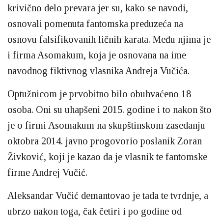
krivično delo prevara jer su, kako se navodi,
osnovali pomenuta fantomska preduzeća na
osnovu falsifikovanih ličnih karata. Među njima je
i firma Asomakum, koja je osnovana na ime
navodnog fiktivnog vlasnika Andreja Vučića.
Optužnicom je prvobitno bilo obuhvaćeno 18
osoba. Oni su uhapšeni 2015. godine i to nakon što
je o firmi Asomakum na skupštinskom zasedanju
oktobra 2014. javno progovorio poslanik Zoran
Živković, koji je kazao da je vlasnik te fantomske
firme Andrej Vučić.
Aleksandar Vučić demantovao je tada te tvrdnje, a
ubrzo nakon toga, čak četiri i po godine od