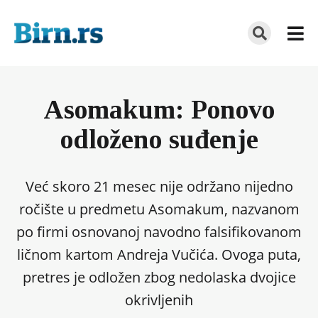
Asomakum: Ponovo
odloženo suđenje
Već skoro 21 mesec nije održano nijedno
ročište u predmetu Asomakum, nazvanom
po firmi osnovanoj navodno falsifikovanom
ličnom kartom Andreja Vučića. Ovoga puta,
pretres je odložen zbog nedolaska dvojice
okrivljenih