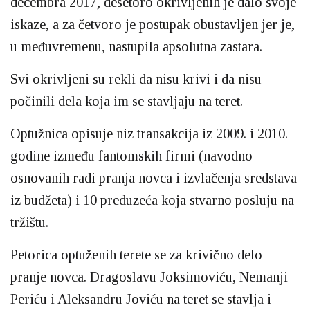
decembra 2017, desetoro okrivljenih je dalo svoje
iskaze, a za četvoro je postupak obustavljen jer je,
u međuvremenu, nastupila apsolutna zastara.
Svi okrivljeni su rekli da nisu krivi i da nisu
počinili dela koja im se stavljaju na teret.
Optužnica opisuje niz transakcija iz 2009. i 2010.
godine između fantomskih firmi (navodno
osnovanih radi pranja novca i izvlačenja sredstava
iz budžeta) i 10 preduzeća koja stvarno posluju na
tržištu.
Petorica optuženih terete se za krivično delo
pranje novca. Dragoslavu Joksimoviću, Nemanji
Periću i Aleksandru Joviću na teret se stavlja i