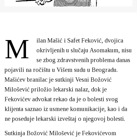
Foto
: Ilustracija: Boban Đuričić
M
ilan Mašić i Safet Feković, dvojica
okrivljenih u slučaju Asomakum, nisu
se zbog zdravstvenih problema danas
pojavili na ročištu u Višem sudu u Beogradu.
Mašićev branilac je sutkinji Vesni Božović
Milošević priložio lekarski nalaz, dok je
Fekovićev advokat rekao da je o bolesti svog
klijenta saznao iz usmene komunikacije, kao i da
ne poseduje lekarski izveštaj o njegovoj bolesti.
Sutkinja Božović Milošević je Fekovićevom