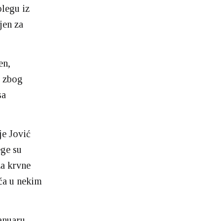
olegu iz
jen za
en,
e zbog
sa
je Jović
ege su
za krvne
šća u nekim
januaru