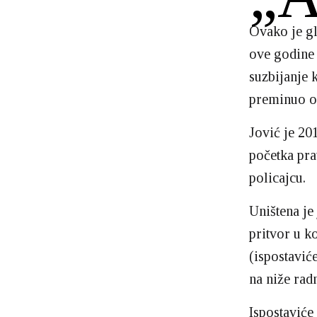
Ovako je gl
ove godine 
suzbijanje k
preminuo od
Jović je 20
početka pra
policajcu.
Uništena je
pritvor u k
(ispostavić
na niže rad
Ispostaviće