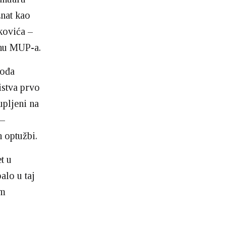
znat kao
nkovića –
rhu MUP-a.
vođa
istva prvo
upljeni na
 –
 optužbi.
t u
alo u taj
om