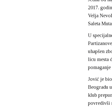
2017. godin
Velja Nevol
Saleta Muta
U specijaln
Partizanove
uhapšen zbo
licu mesta 
pomaganje u
Jović je bi
Beogradu u 
klub prepun
povredivši 