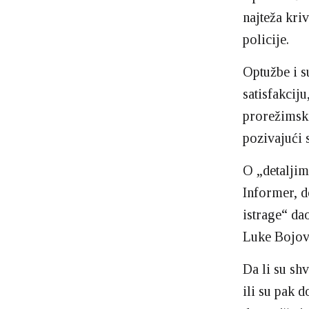
najteža kriv
policije.
Optužbe i s
satisfakciju
prorežimski
pozivajući s
O „detaljim
Informer, d
istrage“ da
Luke Bojov
Da li su shv
ili su pak 