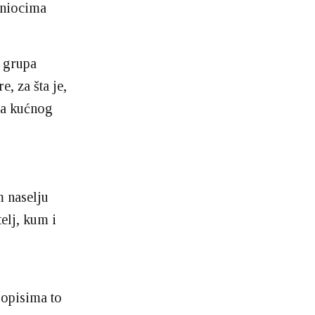
iniocima
a grupa
, za šta je,
na kućnog
m naselju
elj, kum i
ropisima to