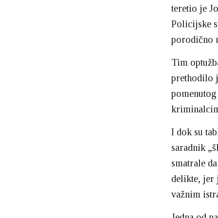
teretio je 
Policijske s
porodično n
Tim optužb
prethodilo 
pomenutog s
kriminalci
I dok su tab
saradnik „š
smatrale da
delikte, je
važnim ist
Jedna od na