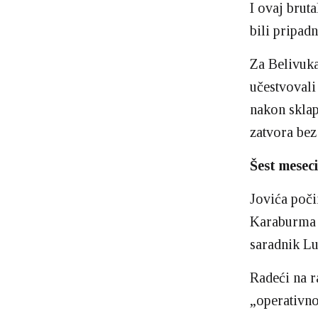
I ovaj brut
bili pripad
Za Belivuka
učestvovali
nakon sklap
zatvora bez
Šest meseci
Jovića poči
Karaburma u
saradnik Lu
Radeći na ra
„operativno