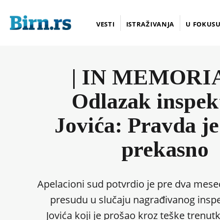
VESTI
ISTRAŽIVANJA
U FOKUS
| IN MEMORI
Odlazak inspek
Jovića: Pravda je
prekasno
Apelacioni sud potvrdio je pre dva mes
presudu u slučaju nagrađivanog insp
Jovića koji je prošao kroz teške trenut