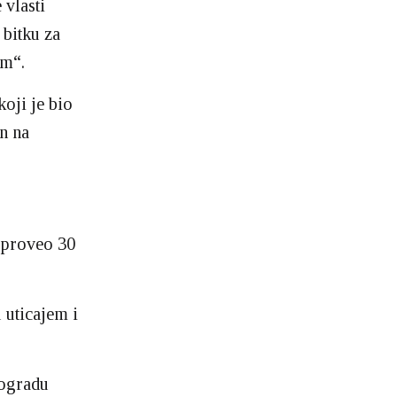
 vlasti
 bitku za
em“.
oji je bio
an na
e proveo 30
 uticajem i
eogradu