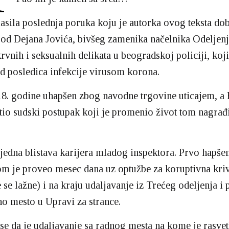
asila poslednja poruka koju je autorka ovog teksta dob
od Dejana Jovića, bivšeg zamenika načelnika Odeljenj
rvnih i seksualnih delikata u beogradskoj policiji, koji 
 posledica infekcije virusom korona.
18. godine uhapšen zbog navodne trgovine uticajem, a
tio sudski postupak koji je promenio život tom nagra
 jedna blistava karijera mladog inspektora. Prvo hapšen
om je proveo mesec dana uz optužbe za koruptivna kriv
e se lažne) i na kraju udaljavanje iz Trećeg odeljenja i
no mesto u Upravi za strance.
 se da je udaljavanje sa radnog mesta na kome je rasve