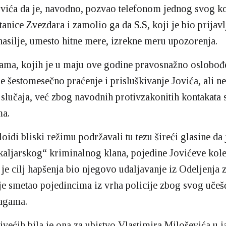
Jovića da je, navodno, pozvao telefonom jednog svog k
tanice Zvezdara i zamolio ga da S.S, koji je bio prijavl
asilje, umesto hitne mere, izrekne meru upozorenja.
ama, kojih je u maju ove godine pravosnažno oslobođ
je šestomesečno praćenje i prisluškivanje Jovića, ali n
lučaja, već zbog navodnih protivzakonitih kontakata 
ma.
loidi bliski režimu podržavali tu tezu šireći glasine da 
kaljarskog“ kriminalnog klana, pojedine Jovićeve kol
 je cilj hapšenja bio njegovo udaljavanje iz Odeljenja 
r je smetao pojedincima iz vrha policije zbog svog uče
ragama.
jvećih bila je ona za ubistvo Vlastimira Miloševića u 