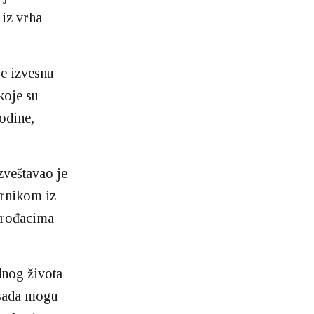
 iz vrha
je izvesnu
koje su
godine,
zveštavao je
ornikom iz
a rođacima
ednog života
 sada mogu