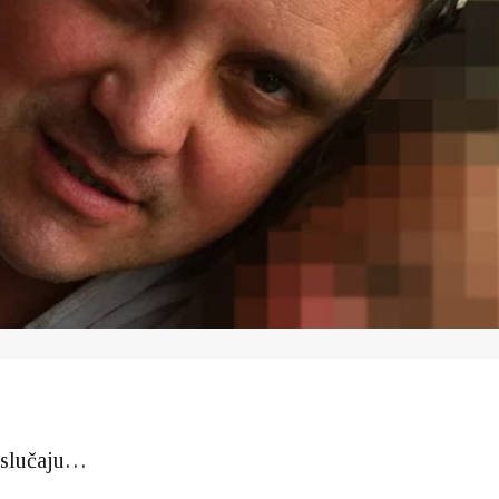
 slučaju…