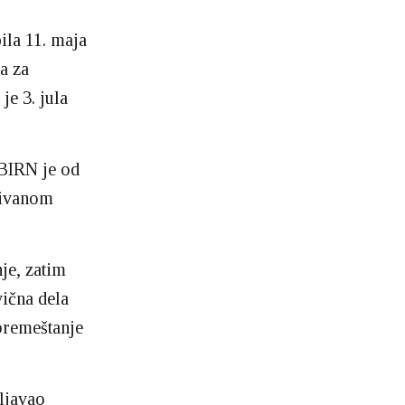
ila 11. maja
a za
je 3. jula
 BIRN je od
đivanom
je, zatim
ična dela
 premeštanje
tljavao