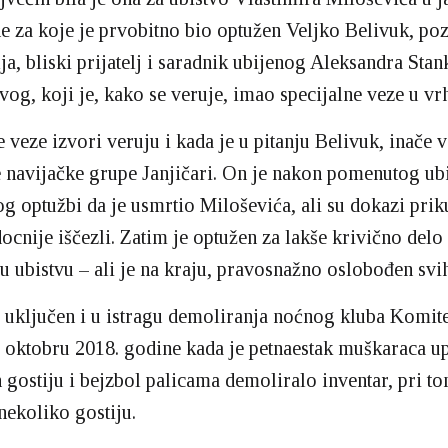
e za koje je prvobitno bio optužen Veljko Belivuk, po
ja, bliski prijatelj i saradnik ubijenog Aleksandra Sta
vog, koji je, kako se veruje, imao specijalne veze u v
e veze izvori veruju i kada je u pitanju Belivuk, inače 
 navijačke grupe Janjičari. On je nakon pomenutog ub
g optužbi da je usmrtio Miloševića, ali su dokazi prik
docnije iščezli. Zatim je optužen za lakše krivično delo
 ubistvu – ali je na kraju, pravosnažno oslobođen svih
o uključen i u istragu demoliranja noćnog kluba Komite
oktobru 2018. godine kada je petnaestak muškaraca up
 gostiju i bejzbol palicama demoliralo inventar, pri t
nekoliko gostiju.