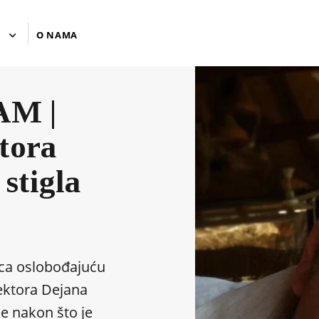
U
O NAMA
AM |
tora
 stigla
eca oslobođajuću
ektora Dejana
ke nakon što je