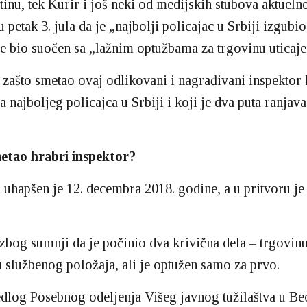
tinu, tek Kurir i još neki od medijskih stubova aktuelne
 u petak 3. jula da je „najbolji policajac u Srbiji izgubio
 je bio suočen sa „lažnim optužbama za trgovinu uticaj
 zašto smetao ovaj odlikovani i nagrađivani inspektor k
a najboljeg policajca u Srbiji i koji je dva puta ranjav
etao hrabri inspektor?
 uhapšen je 12. decembra 2018. godine, a u pritvoru j
zbog sumnji da je počinio dva krivična dela – trgovinu
 službenog položaja, ali je optužen samo za prvo.
dlog Posebnog odeljenja Višeg javnog tužilaštva u B