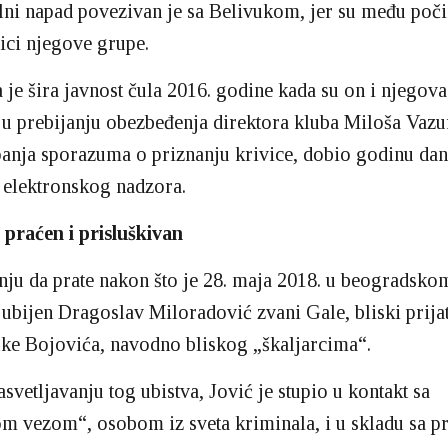
alni napad povezivan je sa Belivukom, jer su među poč
nici njegove grupe.
 je šira javnost čula 2016. godine kada su on i njegov
 u prebijanju obezbeđenja direktora kluba Miloša Vazure
anja sporazuma o priznanju krivice, dobio godinu da
 elektronskog nadzora.
 praćen i prisluškivan
nju da prate nakon što je 28. maja 2018. u beogradsko
bijen Dragoslav Miloradović zvani Gale, bliski prijat
ke Bojovića, navodno bliskog „škaljarcima“.
svetljavanju tog ubistva, Jović je stupio u kontakt sa
m vezom“, osobom iz sveta kriminala, i u skladu sa p