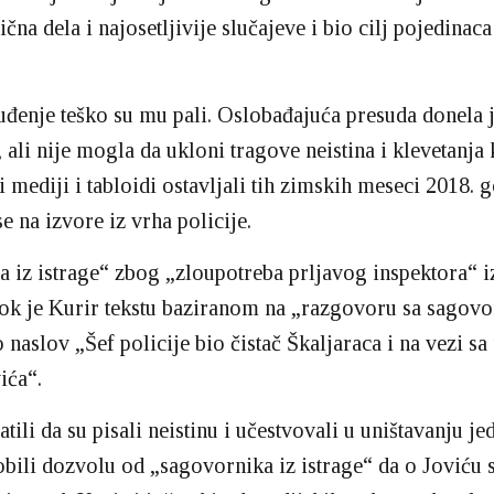
ična dela i najosetljivije slučajeve i bio cilj pojedinaca
uđenje teško su mu pali. Oslobađajuća presuda donela 
, ali nije mogla da ukloni tragove neistina i klevetanja 
 mediji i tabloidi ostavljali tih zimskih meseci 2018. 
e na izvore iz vrha policije.
a iz istrage“ zbog „zloupotreba prljavog inspektora“ i
ok je Kurir tekstu baziranom na „razgovoru sa sagov
o naslov „Šef policije bio čistač Škaljaraca i na vezi s
ića“.
atili da su pisali neistinu i učestvovali u uništavanju j
dobili dozvolu od „sagovornika iz istrage“ da o Joviću