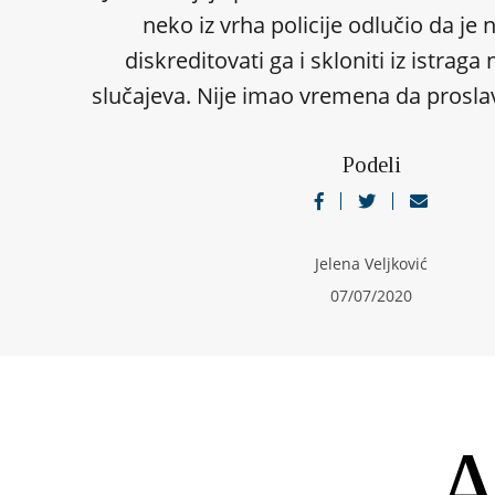
neko iz vrha policije odlučio da j
diskreditovati ga i skloniti iz istraga n
slučajeva. Nije imao vremena da prosla
Podeli
Jelena Veljković
07/07/2020
„