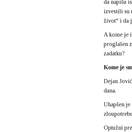
da napišu is
izvestili su
život“ i da
A kome je i
proglašen z
zadatku?
Kome je sm
Dejan Jović
dana.
Uhapšen je 
zloupotrebu
Optužni pre