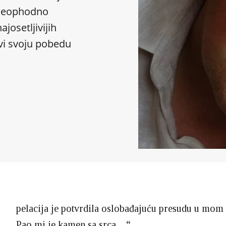
e neophodno
ajosetljivijih
vi svoju pobedu
A
pelacija je potvrdila oslobađajuću presudu u mom
Pao mi je kamen sa srca…“