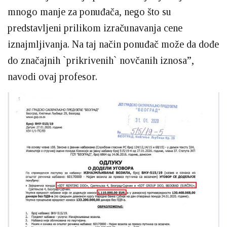
mnogo manje za ponuđača, nego što su
predstavljeni prilikom izračunavanja cene
iznajmljivanja. Na taj način ponuđač može da dođe
do značajnih `prikrivenih` novčanih iznosa”,
navodi ovaj profesor.