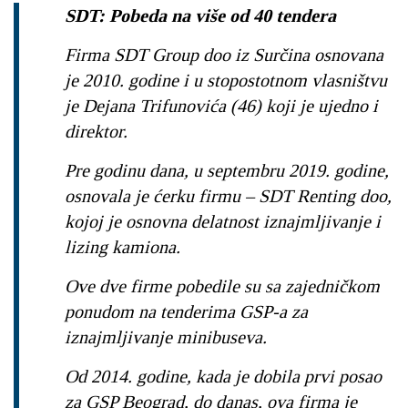
SDT: Pobeda na više od 40 tendera
Firma SDT Group doo iz Surčina osnovana
je 2010. godine i u stopostotnom vlasništvu
je Dejana Trifunovića (46) koji je ujedno i
direktor.
Pre godinu dana, u septembru 2019. godine,
osnovala je ćerku firmu – SDT Renting doo,
kojoj je osnovna delatnost iznajmljivanje i
lizing kamiona.
Ove dve firme pobedile su sa zajedničkom
ponudom na tenderima GSP-a za
iznajmljivanje minibuseva.
Od 2014. godine, kada je dobila prvi posao
za GSP Beograd, do danas, ova firma je