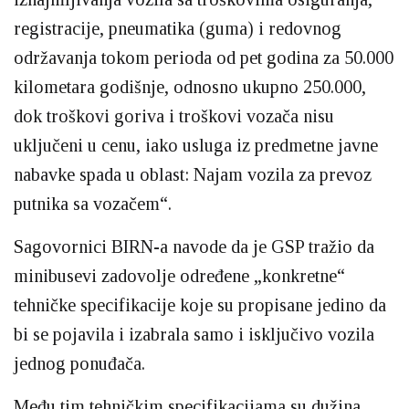
registracije, pneumatika (guma) i redovnog
održavanja tokom perioda od pet godina za 50.000
kilometara godišnje, odnosno ukupno 250.000,
dok troškovi goriva i troškovi vozača nisu
uključeni u cenu, iako usluga iz predmetne javne
nabavke spada u oblast: Najam vozila za prevoz
putnika sa vozačem“.
Sagovornici BIRN-a navode da je GSP tražio da
minibusevi zadovolje određene „konkretne“
tehničke specifikacije koje su propisane jedino da
bi se pojavila i izabrala samo i isključivo vozila
jednog ponuđača.
Među tim tehničkim specifikacijama su dužina