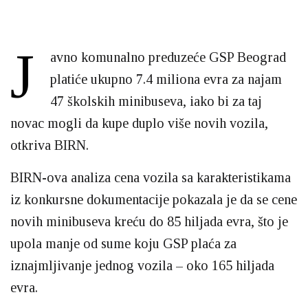
J
avno komunalno preduzeće GSP Beograd
platiće ukupno 7.4 miliona evra za najam
47 školskih minibuseva, iako bi za taj
novac mogli da kupe duplo više novih vozila,
otkriva BIRN.
BIRN-ova analiza cena vozila sa karakteristikama
iz konkursne dokumentacije pokazala je da se cene
novih minibuseva kreću do 85 hiljada evra, što je
upola manje od sume koju GSP plaća za
iznajmljivanje jednog vozila – oko 165 hiljada
evra.