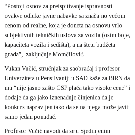
“Postoji osnov za preispitivanje ispravnosti
ovakve odluke javne nabavke sa značajno većom
cenom od realne, koja je doneta na osnovu vrlo
subjektivnih tehničkih uslova za vozila (osim boje,
kapaciteta vozila i sedišta), a na štetu budžeta
grada”, zaključuje Momčilović.
Vukan Vučić, stručnjak za saobraćaj i profesor
Univerziteta u Pensilvaniji u SAD kaže za BIRN da
mu “nije jasno zašto GSP plaća tako visoke cene” i
dodaje da ga jako iznenađuje činjenica da je
konkurs napravljen tako da se na njega može javiti
samo jedan ponuđač.
Profesor Vučić navodi da se u Sjedinjenim