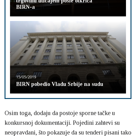
trgovinu uticajem posle otkrića
BIRN-a
15/05/2019
BIRN pobedio Vladu Srbije na sudu
Osim toga, dodaju da postoje sporne tačke u
konkursnoj dokumentaciji. Pojedini zahtevi su
neopravdani, što pokazuje da su tenderi pisani tako