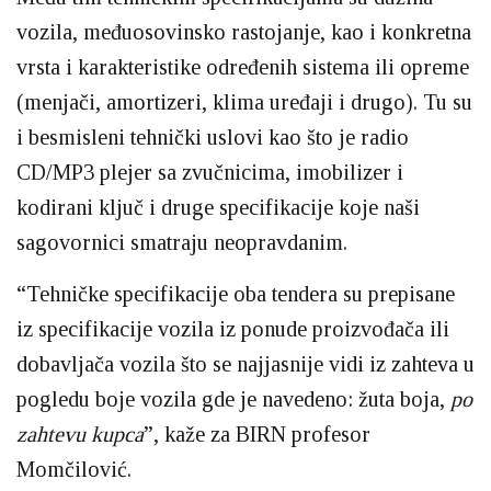
vozila, međuosovinsko rastojanje, kao i konkretna
vrsta i karakteristike određenih sistema ili opreme
(menjači, amortizeri, klima uređaji i drugo). Tu su
i besmisleni tehnički uslovi kao što je radio
CD/MP3 plejer sa zvučnicima, imobilizer i
kodirani ključ i druge specifikacije koje naši
sagovornici smatraju neopravdanim.
“Tehničke specifikacije oba tendera su prepisane
iz specifikacije vozila iz ponude proizvođača ili
dobavljača vozila što se najjasnije vidi iz zahteva u
pogledu boje vozila gde je navedeno: žuta boja,
po
zahtevu kupca
”, kaže za BIRN profesor
Momčilović.