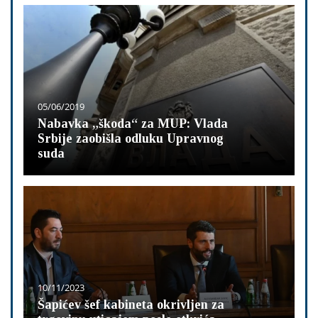
05/06/2019
Nabavka „škoda“ za MUP: Vlada
Srbije zaobišla odluku Upravnog
suda
10/11/2023
Šapićev šef kabineta okrivljen za