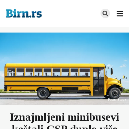
Foto
: iStock
Iznajmljeni minibusevi
koštali GSP duplo više