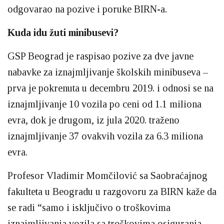
odgovarao na pozive i poruke BIRN-a.
Kuda idu žuti minibusevi?
GSP Beograd je raspisao pozive za dve javne
nabavke za iznajmljivanje školskih minibuseva –
prva je pokrenuta u decembru 2019. i odnosi se na
iznajmljivanje 10 vozila po ceni od 1.1 miliona
evra, dok je drugom, iz jula 2020. traženo
iznajmljivanje 37 ovakvih vozila za 6.3 miliona
evra.
Profesor Vladimir Momčilović sa Saobraćajnog
fakulteta u Beogradu u razgovoru za BIRN kaže da
se radi “samo i isključivo o troškovima
iznajmljivanja vozila sa troškovima osiguranja,