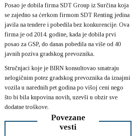
Posao je dobila firma SDT Group iz Surčina koja
se zajedno sa ćerkom firmom SDT Renting jedina
javila na tendere i pobedila bez konkurencije. Ova
firma je od 2014. godine, kada je dobila prvi
posao za GSP, do danas pobedila na više od 40
javnih poziva gradskog prevoznika
.
Stručnjaci koje je BIRN konsultovao smatraju
nelogičnim potez gradskog prevoznika da iznajmi
vozila u narednih pet godina po višoj ceni nego
što bi bila kupovina novih, uzevši u obzir sve
dodatne troškove.
Povezane
vesti