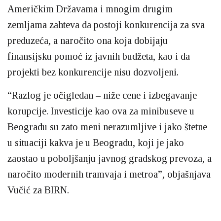
Američkim Državama i mnogim drugim
zemljama zahteva da postoji konkurencija za sva
preduzeća, a naročito ona koja dobijaju
finansijsku pomoć iz javnih budžeta, kao i da
projekti bez konkurencije nisu dozvoljeni.
“Razlog je očigledan – niže cene i izbegavanje
korupcije. Investicije kao ova za minibuseve u
Beogradu su zato meni nerazumljive i jako štetne
u situaciji kakva je u Beogradu, koji je jako
zaostao u poboljšanju javnog gradskog prevoza, a
naročito modernih tramvaja i metroa”, objašnjava
Vučić za BIRN.