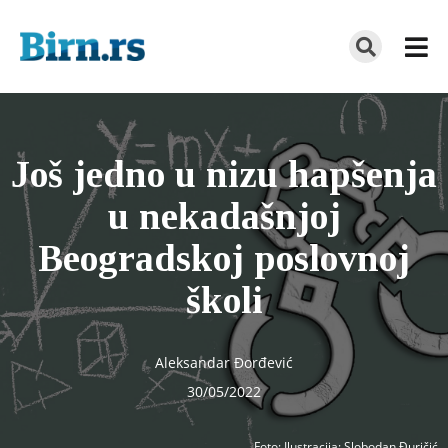
Još jedno u nizu hapšenja
u nekadašnjoj
Beogradskoj poslovnoj
školi
Aleksandar Đorđević
30/05/2022
Foto
: Ilustracija: Slobodan Đuričić