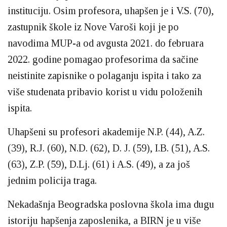
instituciju. Osim profesora, uhapšen je i V.S. (70),
zastupnik škole iz Nove Varoši koji je po
navodima MUP-a od avgusta 2021. do februara
2022. godine pomagao profesorima da sačine
neistinite zapisnike o polaganju ispita i tako za
više studenata pribavio korist u vidu položenih
ispita.
Uhapšeni su profesori akademije N.P. (44), A.Z.
(39), R.J. (60), N.D. (62), D. J. (59), I.B. (51), A.S.
(63), Z.P. (59), D.Lj. (61) i A.S. (49), a za još
jednim policija traga.
Nekadašnja Beogradska poslovna škola ima dugu
istoriju hapšenja zaposlenika, a BIRN je u više