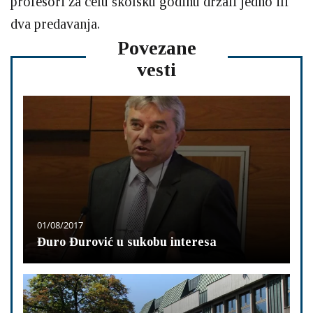
profesori za celu školsku godinu držali jedno ili
dva predavanja.
Povezane
vesti
01/08/2017
Đuro Đurović u sukobu interesa