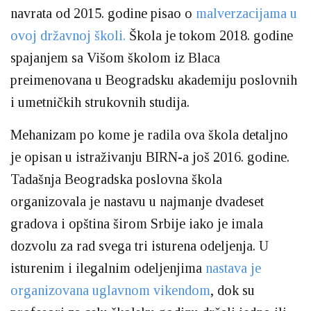
navrata od 2015. godine pisao o
malverzacijama u
ovoj državnoj školi.
Škola je tokom 2018. godine
spajanjem sa Višom školom iz Blaca
preimenovana u Beogradsku akademiju poslovnih
i umetničkih strukovnih studija.
Mehanizam po kome je radila ova škola detaljno
je opisan u istraživanju BIRN-a još 2016. godine.
Tadašnja Beogradska poslovna škola
organizovala je nastavu u najmanje dvadeset
gradova i opština širom Srbije iako je imala
dozvolu za rad svega tri isturena odeljenja. U
isturenim i ilegalnim odeljenjima
nastava je
organizovana uglavnom vikendom
, dok su