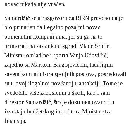
novac nikada nije vraćen.
Samardžić se u razgovoru za BIRN pravdao da je
bio prinuđen da ilegalno pozajmi novac
pomenutim kompanijama, jer su ga na to
primorali na sastanku u zgradi Vlade Srbije.
Ministar omladine i sporta Vanja Udovičić,
zajedno sa Markom Blagojevićem, tadašnjim
savetnikom ministra spoljnih poslova, posredovali
su u ovoj ilegalnoj novčanoj transakciji. Tome je
svedočilo više zaposlenih u školi, kao i sam
direktor Samardžić, što je dokumentovano i u
izveštaju budžetskog inspektora Ministarstva
finansija.