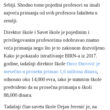
Srbiji. Shodno tome pojedini profesori su imali
najveća primanja od svih profesora fakulteta u
zemlji.
Direktor škole i Savet škole je pojedinim i
privilegovanim profesorima odobravao znatno
veća primanja nego što je to zakonom dozvoljeno.
Kako je pokazalo istraživanje BIRN-a iz 2017.
godine, tadašnji direktor škole
Đuro Đurović je
mesečno u proseku primao 1,6 miliona dinara
,
odnosno oko 14,000 evra, iako je statutom škole
predviđeno da su prosečna primanja u školi
88,000 dinara.
Tadašnji član saveta škole Dejan Jerenić je, na