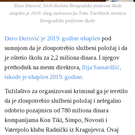
Đuro Đurović, bivši direktor Beogradske poslovne škole
uhapšen je 2019. zbog malverzacija.
Foto: Facebook stranica
Beogradske poslovne škole
Đuro Đurović je 2019. godine uhapšen
pod
sumnjom da je zloupotrebio službeni položaj i da
je oštetio školu za 2,2 miliona dinara. I njegov
prethodnik na mestu direktora,
Ilija Samardžić,
takođe je uhapšen 2019. godine
.
Tužilaštvo za organizovani kriminal ga je teretilo
da je zloupotrebio službeni položaj i nelegalno
odobrio pozajmicu od 780 miliona dinara
kompanijama Kon Tiki, Simpo, Novosti i
Vaterpolo klubu Radnički iz Kragujevca. Ovaj