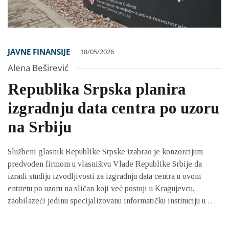
JAVNE FINANSIJE
18/05/2026
Alena Beširević
Republika Srpska planira
izgradnju data centra po uzoru
na Srbiju
Službeni glasnik Republike Srpske izabrao je konzorcijum
predvođen firmom u vlasništvu Vlade Republike Srbije da
izradi studiju izvodljivosti za izgradnju data centra u ovom
entitetu po uzoru na sličan koji već postoji u Kragujevcu,
zaobilazeći jedinu specijalizovanu informatičku instituciju u RS
zaduženu za prebacivanje enitetskih sistema na kineske
programe