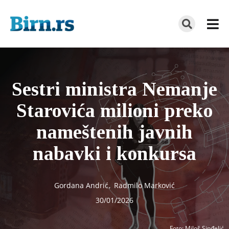
Sestri ministra Nemanje
Starovića milioni preko
nameštenih javnih
nabavki i konkursa
Gordana Andrić
,
Radmilo Marković
30/01/2026
Foto
: Miloš Sinđelić