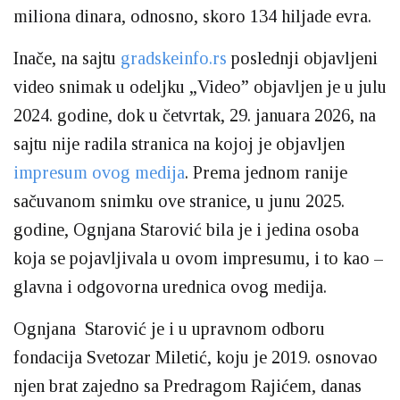
miliona dinara, odnosno, skoro 134 hiljade evra.
Inače, na sajtu
gradskeinfo.rs
poslednji objavljeni
video snimak u odeljku „Video” objavljen je u julu
2024. godine, dok u četvrtak, 29. januara 2026, na
sajtu nije radila stranica na kojoj je objavljen
impresum ovog medija
. Prema jednom ranije
sačuvanom snimku ove stranice, u junu 2025.
godine, Ognjana Starović bila je i jedina osoba
koja se pojavljivala u ovom impresumu, i to kao –
glavna i odgovorna urednica ovog medija.
Ognjana Starović je i u upravnom odboru
fondacija Svetozar Miletić, koju je 2019. osnovao
njen brat zajedno sa Predragom Rajićem, danas