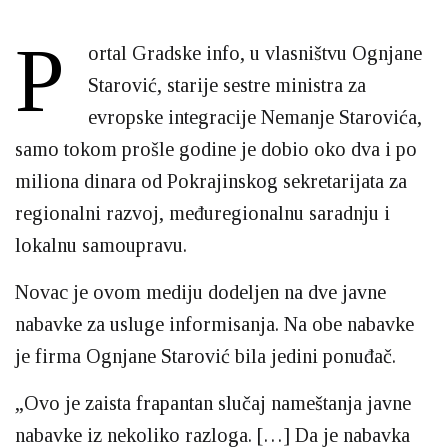
P
ortal Gradske info, u vlasništvu Ognjane
Starović, starije sestre ministra za
evropske integracije Nemanje Starovića,
samo tokom prošle godine je dobio oko dva i po
miliona dinara od Pokrajinskog sekretarijata za
regionalni razvoj, međuregionalnu saradnju i
lokalnu samoupravu.
Novac je ovom mediju dodeljen na dve javne
nabavke za usluge informisanja. Na obe nabavke
je firma Ognjane Starović bila jedini ponuđač.
„Ovo je zaista frapantan slučaj nameštanja javne
nabavke iz nekoliko razloga. […] Da je nabavka