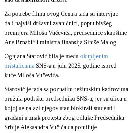
Za potrebe filma ovog Centra tada su intervjue
dali najviši državni zvaničnici, poput bivšeg
premijera Miloša Vučevića, predsednice skupštine
Ane Brnabić i ministra finansija Siniše Malog.
Ognjana Starović bila je među
okupljenim
pristalicama
SNS-a u julu 2025. godine ispred
kuće Miloša Vučevića.
Starović je tada sa poznatim režimskim kadrovima
pružala podršku predsedniku SNS-a, jer su ulicu u
kojoj se nalazi njegov stan blokirali studenti i
građani u znak protesta zbog odluke Predsednika
Srbije Aleksandra Vučića da pomiluje