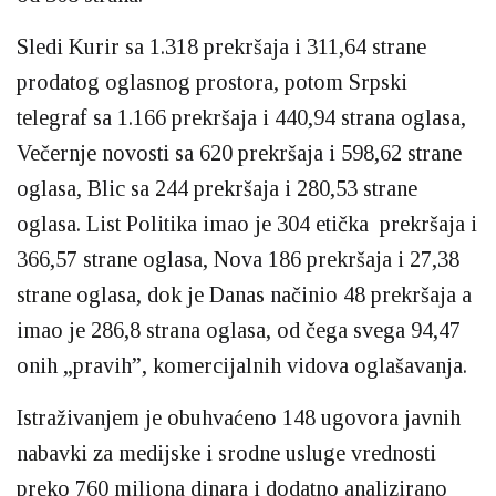
Sledi Kurir sa 1.318 prekršaja i 311,64 strane
prodatog oglasnog prostora, potom Srpski
telegraf sa 1.166 prekršaja i 440,94 strana oglasa,
Večernje novosti sa 620 prekršaja i 598,62 strane
oglasa, Blic sa 244 prekršaja i 280,53 strane
oglasa. List Politika imao je 304 etička prekršaja i
366,57 strane oglasa, Nova 186 prekršaja i 27,38
strane oglasa, dok je Danas načinio 48 prekršaja a
imao je 286,8 strana oglasa, od čega svega 94,47
onih „pravih”, komercijalnih vidova oglašavanja.
Istraživanjem je obuhvaćeno 148 ugovora javnih
nabavki za medijske i srodne usluge vrednosti
preko 760 miliona dinara i dodatno analizirano