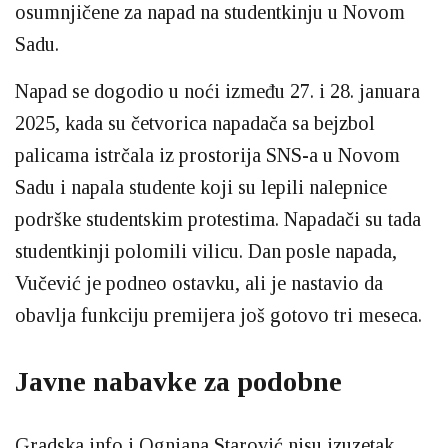
osumnjičene za napad na studentkinju u Novom
Sadu.
Napad se dogodio u noći između 27. i 28. januara
2025, kada su četvorica napadača sa bejzbol
palicama istrčala iz prostorija SNS-a u Novom
Sadu i napala studente koji su lepili nalepnice
podrške studentskim protestima. Napadači su tada
studentkinji polomili vilicu. Dan posle napada,
Vučević je podneo ostavku, ali je nastavio da
obavlja funkciju premijera još gotovo tri meseca.
Javne nabavke za podobne
Gradska info i Ognjana Starović nisu izuzetak