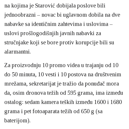
na kojima je Starović dobijala poslove bili
jednoobrazni – novac bi uglavnom dobila na dve
nabavke sa identičnim zahtevima i uslovima –
uslovi prošlogodišnjih javnih nabavki za
stručnjake koji se bore protiv korupcije bili su
alarmantni.
Za proizvodnju 10 promo videa u trajanju od 10
do 50 minuta, 10 vesti i 10 postova na društvenim
mrežama, sekretarijat je tražio da ponuđač mora
da, osim dronova težih od 595 grama, ima između
ostalog: sedam kamera teških između 1600 i 1680
grama i pet fotoaparata težih od 650 g (sa
baterijom).