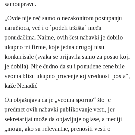
samoupravu.
„Ovde nije reč samo o nezakonitom postupanju
naručioca, već i o `podeli tržišta` među
ponuđačima. Naime, ovih šest nabavki je dobilo
ukupno tri firme, koje jedna drugoj nisu
konkurisale (svaka se prijavila samo za posao koji
je dobila). Nije čudno da su i ponuđene cene bile
veoma blizu ukupno procenjenoj vrednosti posla“,
kaže Nenadić.
On objašnjava da je „veoma sporno“ što je
predmet ovih nabavki publikovanje vesti, jer
sekretarijat može da objavljuje oglase, a mediji
„mogu, ako su relevantne, prenositi vesti o