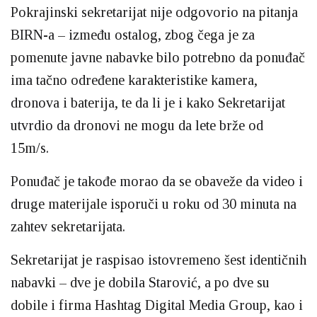
Pokrajinski sekretarijat nije odgovorio na pitanja
BIRN-a – između ostalog, zbog čega je za
pomenute javne nabavke bilo potrebno da ponuđač
ima tačno određene karakteristike kamera,
dronova i baterija, te da li je i kako Sekretarijat
utvrdio da dronovi ne mogu da lete brže od
15m/s.
Ponuđač je takođe morao da se obaveže da video i
druge materijale isporuči u roku od 30 minuta na
zahtev sekretarijata.
Sekretarijat je raspisao istovremeno šest identičnih
nabavki – dve je dobila Starović, a po dve su
dobile i firma Hashtag Digital Media Group, kao i