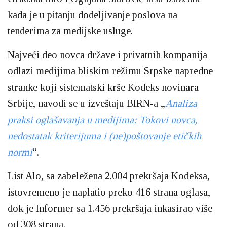
kada je u pitanju dodeljivanje poslova na
tenderima za medijske usluge.
Najveći deo novca države i privatnih kompanija
odlazi medijima bliskim režimu Srpske napredne
stranke koji sistematski krše Kodeks novinara
Srbije, navodi se u izveštaju BIRN-a „
Analiza
praksi oglašavanja u medijima: Tokovi novca,
nedostatak kriterijuma i (ne)poštovanje etičkih
normi
“.
List Alo, sa zabeležena 2.004 prekršaja Kodeksa,
istovremeno je naplatio preko 416 strana oglasa,
dok je Informer sa 1.456 prekršaja inkasirao više
od 308 strana.