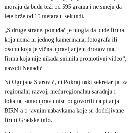
moraju da budu teži od 595 grama i ne smeju da
lete brže od 15 metara u sekundi.
„S druge strane, ponuđač je mogla da bude firma
koja nema ni jednog kamermana, fotografa ili
osobu koja je vična upravljanjem dronovima,
firma koja nije nikada snimila promotivni video“,
navodi Nenadić.
Ni Ognjana Starović, ni Pokrajinski sekretarijat za
regionalni razvoj, međuregionalnu saradnju i
lokalnu samoupravu nisu odgovorili na pitanja
BIRN-a o javnim nabavkama koje su dodeljivane
firmi Gradske info.