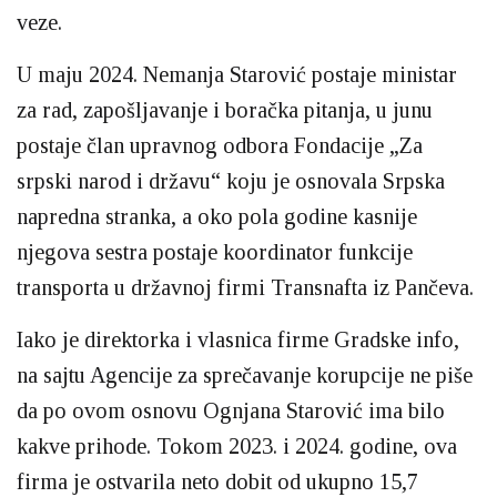
veze.
U maju 2024. Nemanja Starović postaje ministar
za rad, zapošljavanje i boračka pitanja, u junu
postaje član upravnog odbora Fondacije „Za
srpski narod i državu“ koju je osnovala Srpska
napredna stranka, a oko pola godine kasnije
njegova sestra postaje koordinator funkcije
transporta u državnoj firmi Transnafta iz Pančeva.
Iako je direktorka i vlasnica firme Gradske info,
na sajtu Agencije za sprečavanje korupcije ne piše
da po ovom osnovu Ognjana Starović ima bilo
kakve prihode. Tokom 2023. i 2024. godine, ova
firma je ostvarila neto dobit od ukupno 15,7