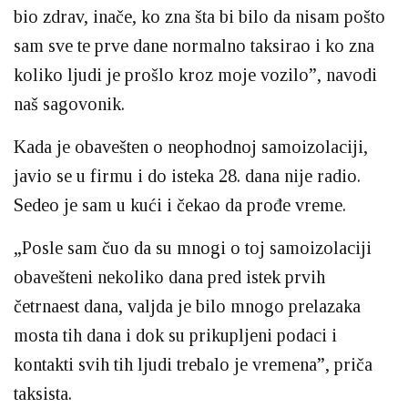
bio zdrav, inače, ko zna šta bi bilo da nisam pošto
sam sve te prve dane normalno taksirao i ko zna
koliko ljudi je prošlo kroz moje vozilo”, navodi
naš sagovonik.
Kada je obavešten o neophodnoj samoizolaciji,
javio se u firmu i do isteka 28. dana nije radio.
Sedeo je sam u kući i čekao da prođe vreme.
„Posle sam čuo da su mnogi o toj samoizolaciji
obavešteni nekoliko dana pred istek prvih
četrnaest dana, valjda je bilo mnogo prelazaka
mosta tih dana i dok su prikupljeni podaci i
kontakti svih tih ljudi trebalo je vremena”, priča
taksista.