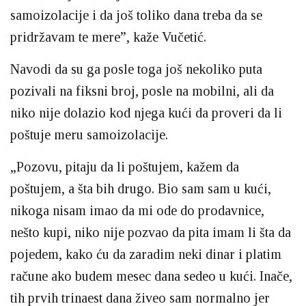
samoizolacije i da još toliko dana treba da se
pridržavam te mere”, kaže Vučetić.
Navodi da su ga posle toga još nekoliko puta
pozivali na fiksni broj, posle na mobilni, ali da
niko nije dolazio kod njega kući da proveri da li
poštuje meru samoizolacije.
„Pozovu, pitaju da li poštujem, kažem da
poštujem, a šta bih drugo. Bio sam sam u kući,
nikoga nisam imao da mi ode do prodavnice,
nešto kupi, niko nije pozvao da pita imam li šta da
pojedem, kako ću da zaradim neki dinar i platim
račune ako budem mesec dana sedeo u kući. Inače,
tih prvih trinaest dana živeo sam normalno jer