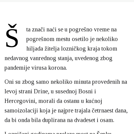
Š
ta znači naći se u pogrešno vreme na
pogrešnom mestu osetilo je nekoliko
hiljada žitelja lozničkog kraja tokom
nedavnog vanrednog stanja, uvedenog zbog
pandemije virusa korona.
Oni su zbog samo nekoliko minuta provedenih na
levoj strani Drine, u susednoj Bosni i
Hercegovini, morali da ostanu u kućnoj
samoizolaciji koja je najpre trajala četrnaest dana,
da bi onda bila duplirana na dvadeset i osam.