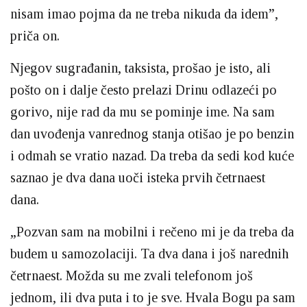
nisam imao pojma da ne treba nikuda da idem”,
priča on.
Njegov sugrađanin, taksista, prošao je isto, ali
pošto on i dalje često prelazi Drinu odlazeći po
gorivo, nije rad da mu se pominje ime. Na sam
dan uvođenja vanrednog stanja otišao je po benzin
i odmah se vratio nazad. Da treba da sedi kod kuće
saznao je dva dana uoči isteka prvih četrnaest
dana.
„Pozvan sam na mobilni i rečeno mi je da treba da
budem u samozolaciji. Ta dva dana i još narednih
četrnaest. Možda su me zvali telefonom još
jednom, ili dva puta i to je sve. Hvala Bogu pa sam