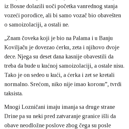
iz Bosne dolazili uoči početka vanrednog stanja
vozeći porodice, ali bi samo vozač bio obavešten
o samoizolaciji, a ostali ne.
„Znam čoveka koji je bio na Palama i u Banju
Koviljaču je dovezao ćerku, zeta i njihovo dvoje
dece. Njega su deset dana kasnije obavestili da
treba da bude u kućnoj samoizolaciji, a ostale nisu.
Tako je on sedeo u kući, a ćerka i zet se kretali
normalno. Srećom, niko nije imao koronu”, tvrdi
taksista.
Mnogi Lozničani imaju imanja sa druge strane
Drine pa su neki pred zatvaranje granice išli da
obave neodložne poslove zbog čega su posle