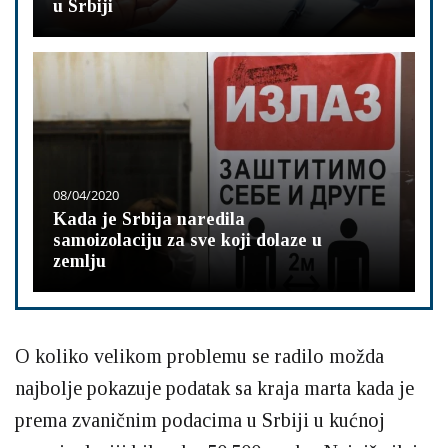
u Srbiji
08/04/2020
Kada je Srbija naredila
samoizolaciju za sve koji dolaze u
zemlju
O koliko velikom problemu se radilo možda
najbolje pokazuje podatak sa kraja marta kada je
prema zvaničnim podacima u Srbiji u kućnoj