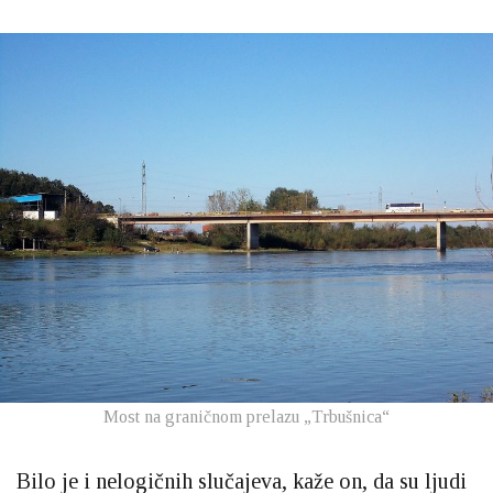
Most na graničnom prelazu „Trbušnica“
Bilo je i nelogičnih slučajeva, kaže on, da su ljudi