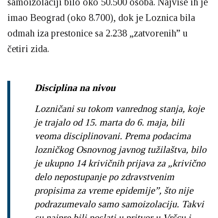
samoizolaciji bilo oko 50.500 osoba. Najviše ih je
imao Beograd (oko 8.700), dok je Loznica bila
odmah iza prestonice sa 2.238 „zatvorenih” u
četiri zida.
Disciplina na nivou
Lozničani su tokom vanrednog stanja, koje
je trajalo od 15. marta do 6. maja, bili
veoma disciplinovani. Prema podacima
lozničkog Osnovnog javnog tužilaštva, bilo
je ukupno 14 krivičnih prijava za „krivično
delo nepostupanje po zdravstvenim
propisima za vreme epidemije”, što nije
podrazumevalo samo samoizolaciju. Takvi
su najpre bili poslati u pritvor u Vršcu i