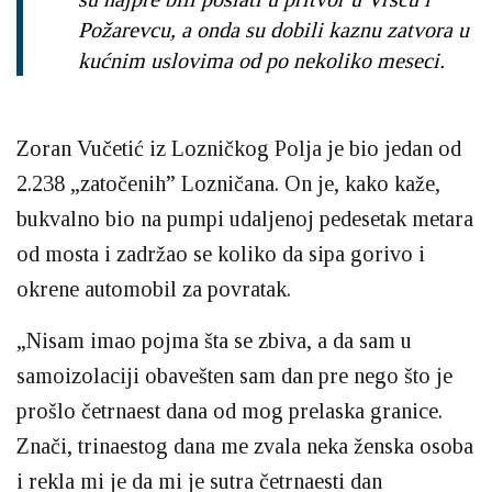
Požarevcu, a onda su dobili kaznu zatvora u
kućnim uslovima od po nekoliko meseci.
Zoran Vučetić iz Lozničkog Polja je bio jedan od
2.238 „zatočenih” Lozničana. On je, kako kaže,
bukvalno bio na pumpi udaljenoj pedesetak metara
od mosta i zadržao se koliko da sipa gorivo i
okrene automobil za povratak.
„Nisam imao pojma šta se zbiva, a da sam u
samoizolaciji obavešten sam dan pre nego što je
prošlo četrnaest dana od mog prelaska granice.
Znači, trinaestog dana me zvala neka ženska osoba
i rekla mi je da mi je sutra četrnaesti dan