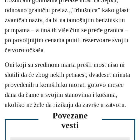
Lozničani godinama prelaze most na Šepku,
odnosno granični prelaz „Trbušnica” kako glasi
zvaničan naziv, da bi na tamošnjim benzinskim
pumpama – a ima ih više čim se pređe granica –
po povoljnijim cenama punili rezervoare svojih
četvorotočkaša.
Oni koji su sredinom marta prešli most nisu ni
slutili da će zbog nekih petnaest, dvadeset minuta
provedenih u komšiluku morati gotovo mesec
dana da čame u svojim stanovima i kućama,
ukoliko ne žele da rizikuju da završe u zatvoru.
Povezane
vesti