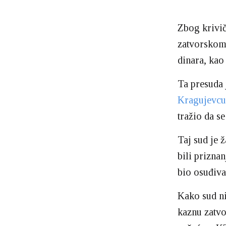
Zbog krivič
zatvorskom 
dinara, kao
Ta presuda 
Kragujevcu
tražio da 
Taj sud je 
bili priznan
bio osuđiva
Kako sud ni
kaznu zatvor