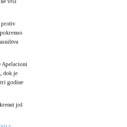
 ne vrši
 protiv
 pokrenuo
asništvu
e Apelacioni
, dok je
tri godine
krenut još