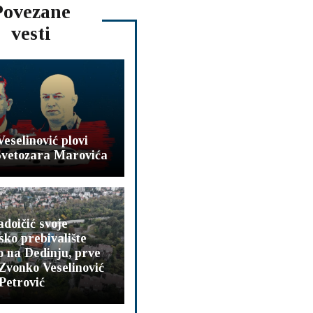
Povezane
vesti
eselinović plovi
Svetozara Marovića
doičić svoje
ko prebivalište
 na Dedinju, prve
Zvonko Veselinović
 Petrović