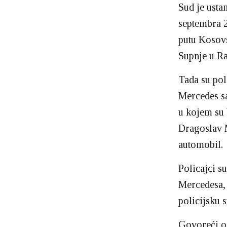
Sud je usta
septembra 
putu Kosovs
Supnje u Ra
Tada su pol
Mercedes sa
u kojem su b
Dragoslav M
automobil.
Policajci su
Mercedesa, 
policijsku 
Govoreći o