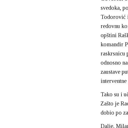
svedoka, po
Todorović i
redovnu kon
opštini Raš
komandir PS
raskrsnicu 
odnosno na 
zaustave pu
interventne 
Tako su i uč
Zašto je Ra
dobio po za
Dalje, Mila