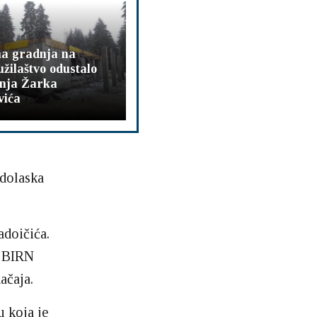
na gradnja na
užilaštvo odustalo
enja Žarka
vića
 dolaska
adoičića.
e BIRN
ačaja.
u koja je