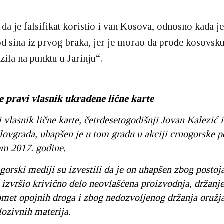
 da je falsifikat koristio i van Kosova, odnosno kada j
d sina iz prvog braka, jer je morao da prođe kosovsku
zila na punktu u Jarinju“.
e pravi vlasnik ukradene lične karte
 vlasnik lične karte, četrdesetogodišnji Jovan Kalezić i
lovgrada, uhapšen je u tom gradu u akciji crnogorske po
em 2017. godine.
gorski mediji su izvestili da je on uhapšen zbog posto
 izvršio krivično delo neovlašćena proizvodnja, držanje 
omet opojnih droga i zbog nedozvoljenog držanja oružja
lozivnih materija.