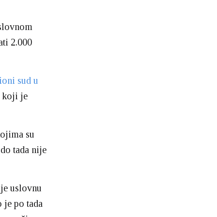
uslovnom
ti 2.000
ioni sud u
koji je
kojima su
 do tada nije
 je uslovnu
 je po tada