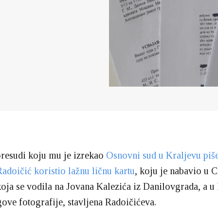
presudi koju mu je izrekao
Osnovni sud u Kraljevu piše
Radoičić koristio lažnu ličnu kartu
, koju je nabavio u 
koja se vodila na Jovana Kalezića iz Danilovgrada, a u 
ove fotografije, stavljena Radoičićeva.