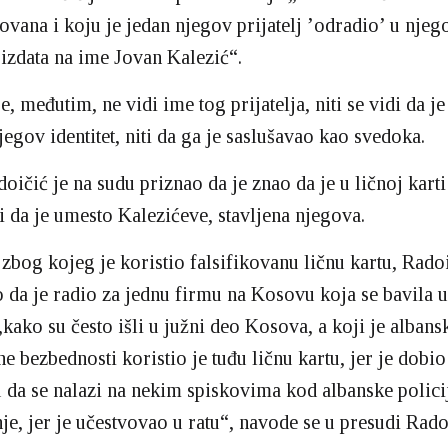
kovana i koju je jedan njegov prijatelj ’odradio’ u njeg
a izdata na ime Jovan Kalezić“.
s
e, međutim, ne vidi ime tog prijatelja, niti se vidi da je
jegov identitet, niti da ga je saslušavao kao svedoka.
oičić je na sudu priznao da je znao da je u ličnoj kart
 i da je umesto Kalezićeve, stavljena njegova.
zbog kojeg je koristio falsifikovanu ličnu kartu, Radoi
o da je radio za jednu firmu na Kosovu koja se bavila
„kako su često išli u južni deo Kosova, a koji je albans
e bezbednosti koristio je tuđu ličnu kartu, jer je dobio
 da se nalazi na nekim spiskovima kod albanske polici
nje, jer je učestvovao u ratu“, navode se u presudi Rad