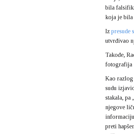
bila falsifi
koja je bil
Iz
presude 
utvrđivao n
Takođe, Rad
fotografija
Kao razlog 
sudu izjavi
stakala, pa 
njegove ličn
informaciju
preti hapše