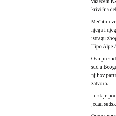
važećem KZ 
krivična del
Međutim već
njega i nj
istragu zbo
Hipo Alpe A
Ovu presudu
sud u Beog
njihov part
zatvora.
I dok je po
jedan sudsk