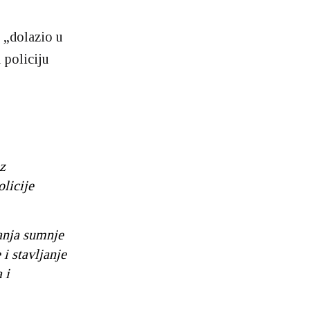
e „dolazio u
 policiju
z
licije
janja sumnje
i stavljanje
 i