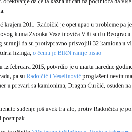
očekivanje da će ta kazna uticati na počinioca da više
a.
 krajem 2011. Radoičić je opet upao u probleme pa je
egovog kuma Zvonka Veselinovića Viši sud u Beogradu
g sumnji da su protivpravno prisvojili 32 kamiona u vl
dria lizinga,
o čemu je BIRN ranije pisao.
 iz februara 2015, potvrdio je u martu naredne godin
radu, pa su
Radoičić i Veselinović
proglašeni nevinima
ner u prevari sa kamionima, Dragan Ćurčić, osuđen na 
menuto suđenje još uvek trajalo, protiv Radoičića je po
i postupak.