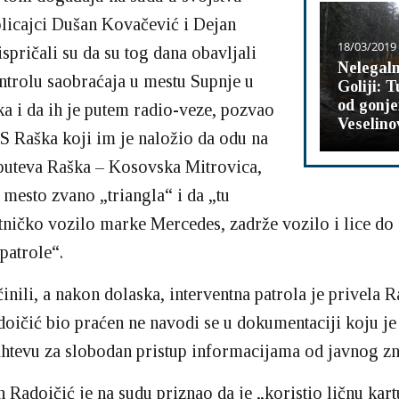
licajci Dušan Kovačević i Dejan
18/03/2019
spričali su da su tog dana obavljali
Nelegal
trolu saobraćaja u mestu Supnje u
Goliji: T
od gonj
ka i da ih je putem radio-veze, pozvao
Veselino
 Raška koji im je naložio da odu na
puteva Raška – Kosovska Mitrovica,
mesto zvano „triangla“ i da „tu
tničko vozilo marke Mercedes, zadrže vozilo i lice do
patrole“.
inili, a nakon dolaska, interventna patrola je privela R
doičić bio praćen ne navodi se u dokumentaciji koju j
htevu za slobodan pristup informacijama od javnog zn
n Radoičić je na sudu priznao da je „koristio ličnu kart