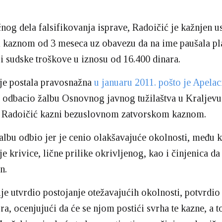
nog dela falsifikovanja isprave, Radoičić je kažnjen 
kaznom od 3 meseca uz obavezu da na ime paušala pla
 i sudske troškove u iznosu od 16.400 dinara.
je postala pravosnažna
u januaru 2011. pošto je Apelac
odbacio žalbu Osnovnog javnog tužilaštva u Kraljevu 
se Radoičić kazni bezuslovnom zatvorskom kaznom.
žalbu odbio jer je cenio olakšavajuće okolnosti, među 
je krivice, lične prilike okrivljenog, kao i činjenica da
n.
je utvrdio postojanje otežavajućih okolnosti, potvrdio
a, ocenjujući da će se njom postići svrha te kazne, a to