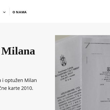
U
O NAMA
 Milana
n i optužen Milan
ične karte 2010.