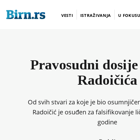
VESTI
ISTRAŽIVANJA
U FOKUS
Pravosudni dosije
Radoičića
Od svih stvari za koje je bio osumnjiče
Radoičić je osuđen za falsifikovanje l
godine