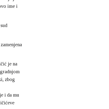
ovo ime i
 sud
i zamenjena
čić je na
 ugradnjom
ki, zbog
je i da mu
oičićeve