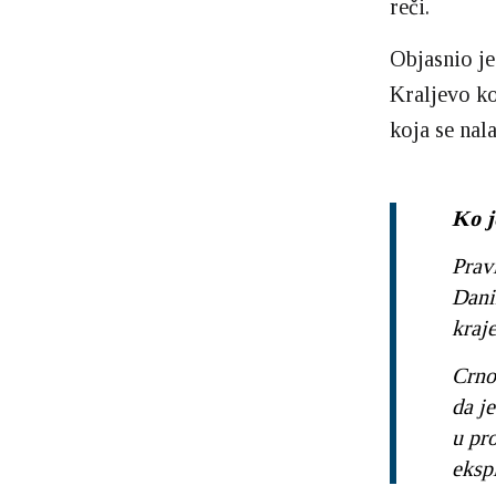
reči.
Objasnio je
Kraljevo ko
koja se nala
Ko j
Pravi
Dani
kraj
Crno
da je
u pr
eksp