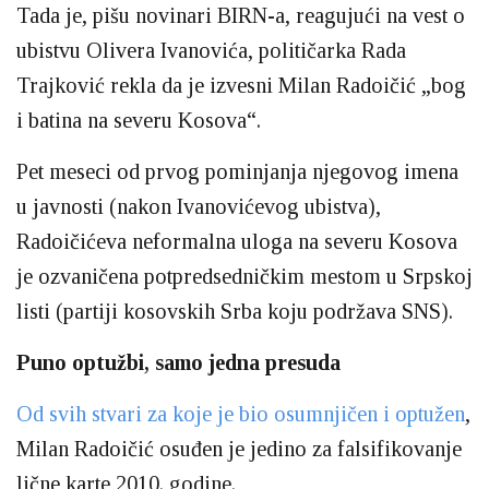
Tada je, pišu novinari BIRN-a, reagujući na vest o
ubistvu Olivera Ivanovića, političarka Rada
Trajković rekla da je izvesni Milan Radoičić „bog
i batina na severu Kosova“.
Pet meseci od prvog pominjanja njegovog imena
u javnosti (nakon Ivanovićevog ubistva),
Radoičićeva neformalna uloga na severu Kosova
je ozvaničena potpredsedničkim mestom u Srpskoj
listi (partiji kosovskih Srba koju podržava SNS).
Puno optužbi, samo jedna presuda
Od svih stvari za koje je bio osumnjičen i optužen
,
Milan Radoičić osuđen je jedino za falsifikovanje
lične karte 2010. godine.