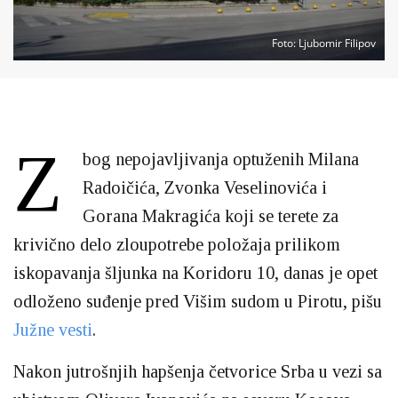
Foto
: Ljubomir Filipov
Z
bog nepojavljivanja optuženih Milana
Radoičića, Zvonka Veselinovića i
Gorana Makragića koji se terete za
krivično delo zloupotrebe položaja prilikom
iskopavanja šljunka na Koridoru 10, danas je opet
odloženo suđenje pred Višim sudom u Pirotu, pišu
Južne vesti
.
Nakon jutrošnjih hapšenja četvorice Srba u vezi sa