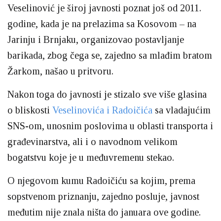
Veselinović je široj javnosti poznat još od 2011.
godine, kada je na prelazima sa Kosovom – na
Jarinju i Brnjaku, organizovao postavljanje
barikada, zbog čega se, zajedno sa mlađim bratom
Žarkom, našao u pritvoru.
Nakon toga do javnosti je stizalo sve više glasina
o bliskosti
Veselinovića i Radoičića
sa vladajućim
SNS-om, unosnim poslovima u oblasti transporta i
građevinarstva, ali i o navodnom velikom
bogatstvu koje je u međuvremenu stekao.
O njegovom kumu Radoičiću sa kojim, prema
sopstvenom priznanju, zajedno posluje, javnost
međutim nije znala ništa do januara ove godine.