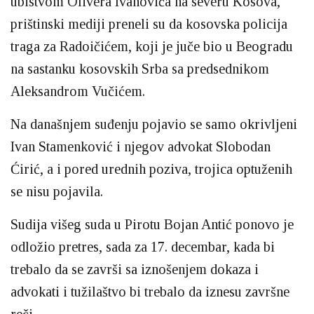
ubistvom Olivera Ivanovića na severu Kosova,
prištinski mediji preneli su da kosovska policija
traga za Radoičićem, koji je juče bio u Beogradu
na sastanku kosovskih Srba sa predsednikom
Aleksandrom Vučićem.
Na današnjem suđenju pojavio se samo okrivljeni
Ivan Stamenković i njegov advokat Slobodan
Ćirić, a i pored urednih poziva, trojica optuženih
se nisu pojavila.
Sudija višeg suda u Pirotu Bojan Antić ponovo je
odložio pretres, sada za 17. decembar, kada bi
trebalo da se završi sa iznošenjem dokaza i
advokati i tužilaštvo bi trebalo da iznesu završne
reči.