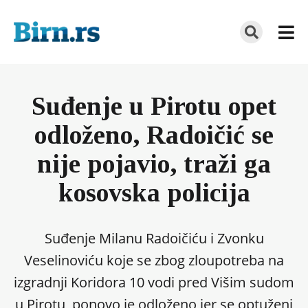
Suđenje u Pirotu opet
odloženo, Radoičić se
nije pojavio, traži ga
kosovska policija
Suđenje Milanu Radoičiću i Zvonku
Veselinoviću koje se zbog zloupotreba na
izgradnji Koridora 10 vodi pred Višim sudom
u Pirotu, ponovo je odloženo jer se optuženi