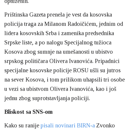
optuženih.
Prištinska
Gazeta prenela je vest da kosovska
policija traga za Milanom Radoičićem, jednim od
lidera kosovskih Srba i zamenika predsednika
Srpske liste, a po nalogu Specijalnog tužioca
Kosova zbog sumnje na umešanosti u ubistvo
srpskog političara Olivera Ivanovića. Pripadnici
specijalne kosovske policije ROSU ušli su jutros
na sever Kosova, i tom prilikom uhapsili tri osobe
u vezi sa ubistvom Olivera Ivanovića, kao i još
jednu zbog suprotstavljanja policiji.
Bliskost sa SNS-om
Kako su ranije
pisali novinari BIRN-a
Zvonko