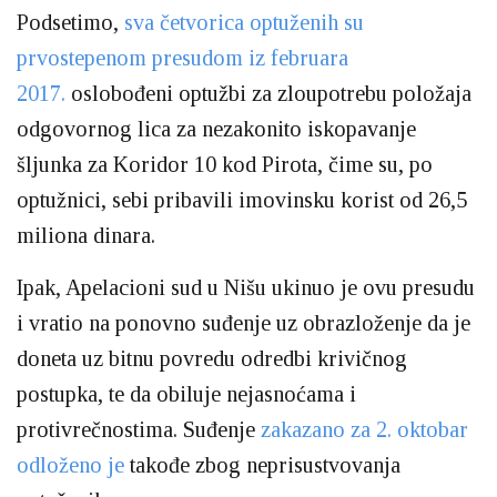
Podsetimo,
sva četvorica optuženih su
prvostepenom presudom iz februara
2017.
oslobođeni optužbi za zloupotrebu položaja
odgovornog lica za nezakonito iskopavanje
šljunka za Koridor 10 kod Pirota, čime su, po
optužnici, sebi pribavili imovinsku korist od 26,5
miliona dinara.
Ipak, Apelacioni sud u Nišu ukinuo je ovu presudu
i vratio na ponovno suđenje uz obrazloženje da je
doneta uz bitnu povredu odredbi krivičnog
postupka, te da obiluje nejasnoćama i
protivrečnostima. Suđenje
zakazano za 2. oktobar
odloženo je
takođe zbog neprisustvovanja