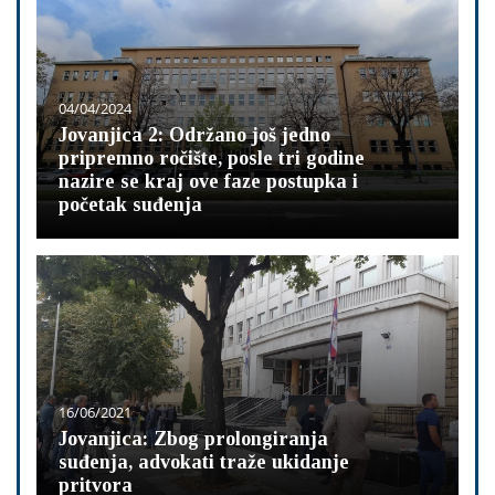
04/04/2024
Jovanjica 2: Održano još jedno
pripremno ročište, posle tri godine
nazire se kraj ove faze postupka i
početak suđenja
16/06/2021
Jovanjica: Zbog prolongiranja
suđenja, advokati traže ukidanje
pritvora