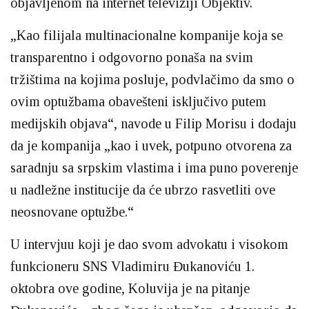
objavljenom na internet televiziji Objektiv.
„Kao filijala multinacionalne kompanije koja se
transparentno i odgovorno ponaša na svim
tržištima na kojima posluje, podvlačimo da smo o
ovim optužbama obavešteni isključivo putem
medijskih objava“, navode u Filip Morisu i dodaju
da je kompanija „kao i uvek, potpuno otvorena za
saradnju sa srpskim vlastima i ima puno poverenje
u nadležne institucije da će ubrzo rasvetliti ove
neosnovane optužbe.“
U intervjuu koji je dao svom advokatu i visokom
funkcioneru SNS Vladimiru Đukanoviću 1.
oktobra ove godine, Koluvija je na pitanje