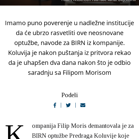
Imamo puno poverenje u nadležne institucije
da će ubrzo rasvetliti ove neosnovane
optužbe, navode za BIRN iz kompanije.
Koluvija je nakon puštanja iz pritvora rekao
da je uhapšen dva dana nakon što je odbio
saradnju sa Filipom Morisom
Podeli
K
ompanija Filip Moris demantovala je za
BIRN optužbe Predraga Koluvije koje