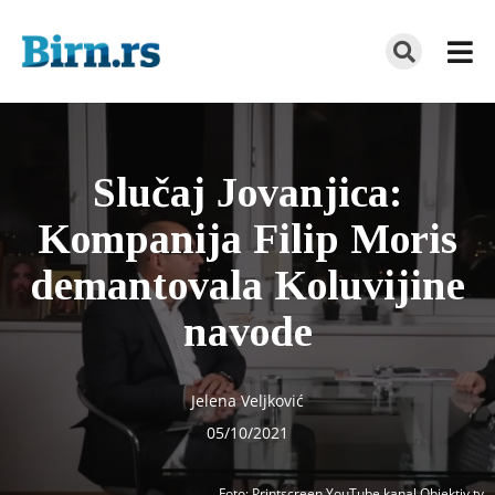
Slučaj Jovanjica:
Kompanija Filip Moris
demantovala Koluvijine
navode
Jelena Veljković
05/10/2021
Foto
: Printscreen YouTube kanal Objektiv.tv