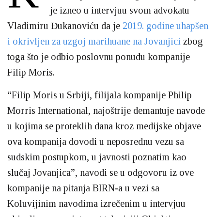
je izneo u intervjuu svom advokatu
Vladimiru Đukanoviću da je
2019. godine uhapšen
i okrivljen za uzgoj marihuane na Jovanjici
zbog
toga što je odbio poslovnu ponudu kompanije
Filip Moris.
“Filip Moris u Srbiji, filijala kompanije Philip
Morris International, najoštrije demantuje navode
u kojima se proteklih dana kroz medijske objave
ova kompanija dovodi u neposrednu vezu sa
sudskim postupkom, u javnosti poznatim kao
slučaj Jovanjica”, navodi se u odgovoru iz ove
kompanije na pitanja BIRN-a u vezi sa
Koluvijinim navodima izrečenim u intervjuu