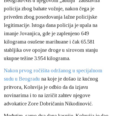
Beograd-Niš u njegovom „audiju“ zaustavila
policija zbog bahate vožnje, nakon čega je
priveden zbog posedovanja lažne policijske
legitimacije. Istoga dana policija je upala na
imanje Jovanjica, gde je zaplenjeno 649
kilograma osušene marihuane i čak 65.581
stabljika ove opojne droge u sirovom stanju
ukupne težine 3.954 kilograma.
Nakon prvog ročišita održanog u specijalnom
sudu u Beogradu
na koje je došao iz kućnog
pritvora, Koluvija je odbio da da izjavu
novinarima i to na izričit zahtev njegove
advokatice Zore Dobričanin Nikodinović.
Međutim, samo dva dana kasnije, Koluvija je dao