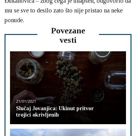
Đukanovića – zbog čega je uhapšen, odgovorio da
mu se sve to desilo zato što nije pristao na neke
ponude.
Povezane
vesti
21/01/2021
Slučaj Jovanjica: Ukinut pritvor
trojici okrivljenih