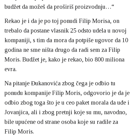
budžet da možeš da proširiš proizvodnju…“
Rekao je i da je po toj ponudi Filip Morisa, on
trebalo da postane vlasnik 25 odsto udela u novoj
kompaniji, s tim da mora da potpiše ugovor da 10
godina ne sme ništa drugo da radi sem za Filip
Moris. Budžet je, kako je rekao, bio 800 miliona
evra.
Na pitanje Đukanovića zbog čega je odbio tu
ponudu kompanije Filip Moris, odgovorio je da je
odbio zbog toga što je u ceo paket morala da uđe i
Jovanjica, ali i zbog pretnji koje su mu, navodno,
bile upućene od strane osoba koje su radile za
Filip Moris.