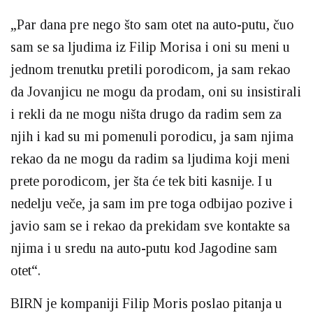
„Par dana pre nego što sam otet na auto-putu, čuo
sam se sa ljudima iz Filip Morisa i oni su meni u
jednom trenutku pretili porodicom, ja sam rekao
da Jovanjicu ne mogu da prodam, oni su insistirali
i rekli da ne mogu ništa drugo da radim sem za
njih i kad su mi pomenuli porodicu, ja sam njima
rekao da ne mogu da radim sa ljudima koji meni
prete porodicom, jer šta će tek biti kasnije. I u
nedelju veče, ja sam im pre toga odbijao pozive i
javio sam se i rekao da prekidam sve kontakte sa
njima i u sredu na auto-putu kod Jagodine sam
otet“.
BIRN je kompaniji Filip Moris poslao pitanja u