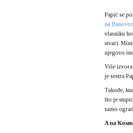
Papić se p
na Banovo
vlasniku ho
stvari. Min
njegovo im
Više izvora
je sestra P
Takođe, kuć
što je stupi
samo ograd
A na Kosma