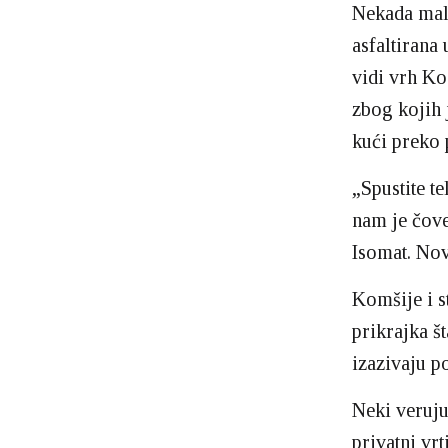
Nekada mal
asfaltirana
vidi vrh Ko
zbog kojih 
kući preko 
„Spustite t
nam je čov
Isomat. Nov
Komšije i s
prikrajka š
izazivaju po
Neki veruju 
privatni vr