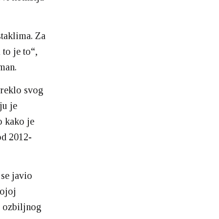
staklima. Za
to je to“,
man.
oreklo svog
ju je
o kako je
od 2012-
se javio
ojoj
 ozbiljnog