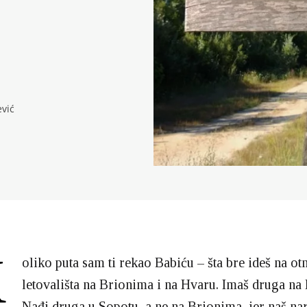
vić
K
oliko puta sam ti rekao Babiću – šta bre ideš na o
letovališta na Brionima i na Hvaru. Imaš druga n
Nađi druga u Sopotu, a ne na Brionima, jer naš n