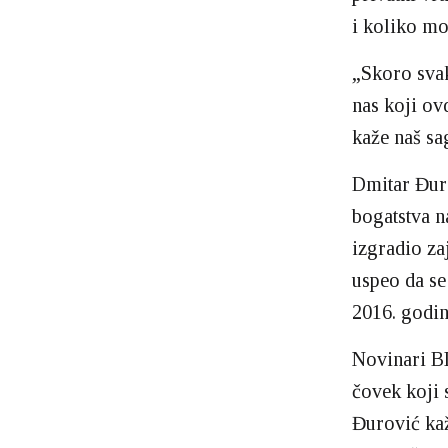
i koliko mo
„Skoro svak
nas koji ov
kaže naš sa
Dmitar Đuro
bogatstva n
izgradio za
uspeo da se
2016. godin
Novinari BI
čovek koji 
Đurović kaž