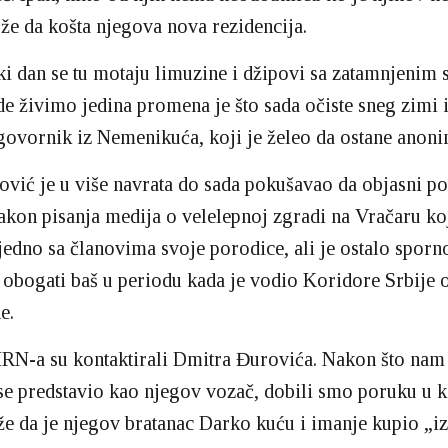
že da košta njegova nova rezidencija.
i dan se tu motaju limuzine i džipovi sa zatamnjenim 
de živimo jedina promena je što sada očiste sneg zimi i 
govornik iz Nemenikuća, koji je želeo da ostane anoni
vić je u više navrata do sada pokušavao da objasni p
akon pisanja medija o velelepnoj zgradi na Vračaru ko
jedno sa članovima svoje porodice, ali je ostalo sporn
 obogati baš u periodu kada je vodio Koridore Srbije 
e.
RN-a su kontaktirali Dmitra Đurovića. Nakon što nam 
se predstavio kao njegov vozač, dobili smo poruku u k
e da je njegov bratanac Darko kuću i imanje kupio „iz