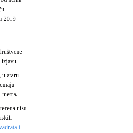
ću
u 2019.
društvene
izjavu.
 u ataru
remaju
 metra.
terena nisu
nskih
vadrata i