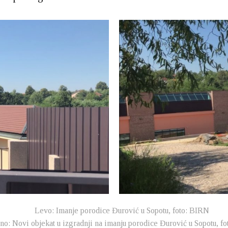
Levo: Imanje porodice Đurović u Sopotu, foto: BIRN
o: Novi objekat u izgradnji na imanju porodice Đurović u Sopotu, f