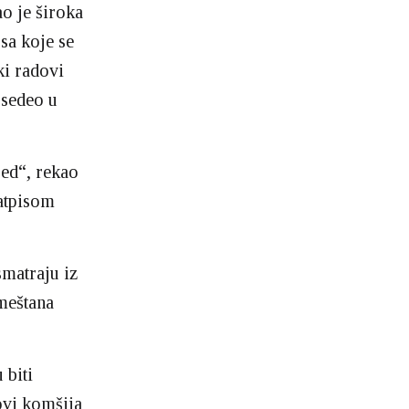
o je široka
sa koje se
ki radovi
 sedeo u
sed“, rekao
atpisom
matraju iz
 meštana
 biti
ovi komšija