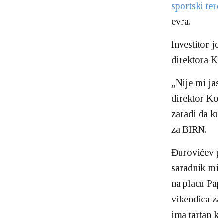
sportski ter
evra.
Investitor 
direktora K
„Nije mi ja
direktor Ko
zaradi da k
za BIRN.
Đurovićev p
saradnik mi
na placu Pa
vikendica z
ima tartan 