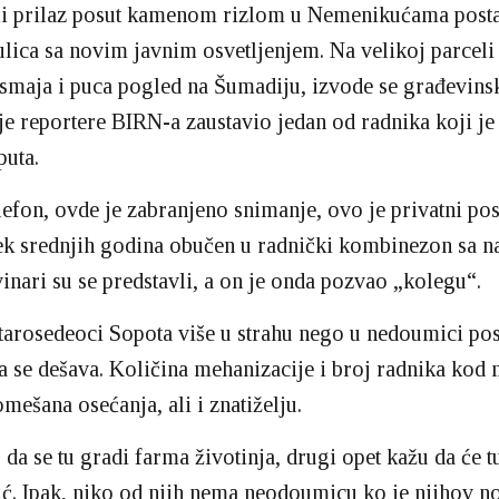
i prilaz posut kamenom rizlom u Nemenikućama posta
 ulica sa novim javnim osvetljenjem. Na velikoj parceli 
smaja i puca pogled na Šumadiju, izvode se građevins
je reportere BIRN-a zaustavio jedan od radnika koji je
puta.
elefon, ovde je zabranjeno snimanje, ovo je privatni po
ek srednjih godina obučen u radnički kombinezon sa n
inari su se predstavli, a on je onda pozvao „kolegu“.
tarosedeoci Sopota više u strahu nego u nedoumici pos
ta se dešava. Količina mehanizacije i broj radnika kod
mešana osećanja, ali i znatiželju.
da se tu gradi farma životinja, drugi opet kažu da će tu
tić. Ipak, niko od njih nema neodoumicu ko je njihov n