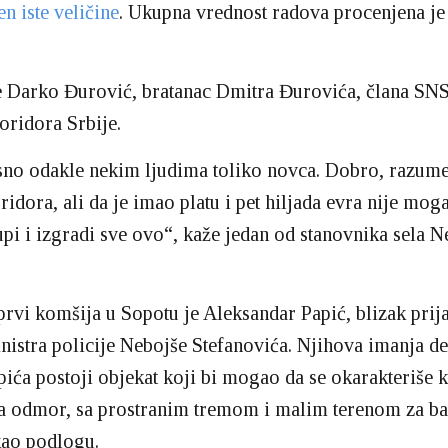
en iste veličine
. Ukupna vrednost radova procenjena je
je Darko Đurović, bratanac Dmitra Đurovića, člana SNS
oridora Srbije.
sno odakle nekim ljudima toliko novca. Dobro, razume
ridora, ali da je imao platu i pet hiljada evra nije mog
upi i izgradi sve ovo“, kaže jedan od stanovnika sela
rvi komšija u Sopotu je Aleksandar Papić, blizak prijat
nistra policije Nebojše Stefanovića. Njihova imanja de
pića postoji objekat koji bi mogao da se okarakteriše 
a odmor, sa prostranim tremom i malim terenom za ba
kao podlogu.