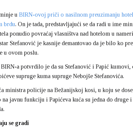
ominje u
BIRN-ovoj priči o nasilnom preuzimanju hote
m brdu
. On je tada, predstavljajući se da radi u ime min
tela ponudio povraćaj vlasništva nad hotelom u nameri
istar Stefanović je kasnije demantovao da je bilo ko p
e u ovom poslu.
 BIRN-a potvrdilo je da su Stefanović i Papić kumovi,
apićeve supruge kuma supruge Nebojše Stefanovića.
a ministra policije na Bežanijskoj kosi, u koju se dos
o na javnu funkciju i Papićeva kuća su jedna do druge i 
a.
ju se gradi