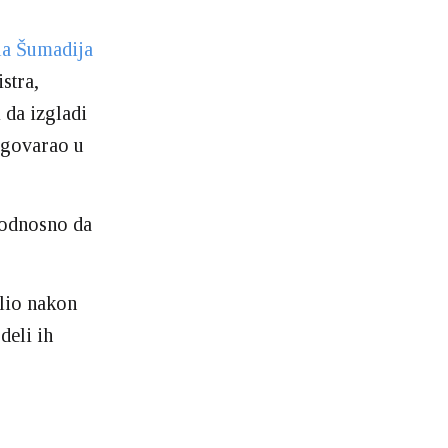
la Šumadija
istra,
 da izgladi
regovarao u
 odnosno da
elio nakon
deli ih