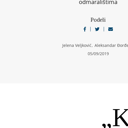
odmaralištima
Podeli
Jelena Veljković
,
Aleksandar Đorđe
05/09/2019
„