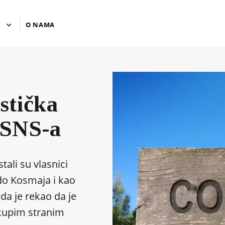
U
O NAMA
stička
 SNS-a
tali su vlasnici
do Kosmaja i kao
da je rekao da je
skupim stranim