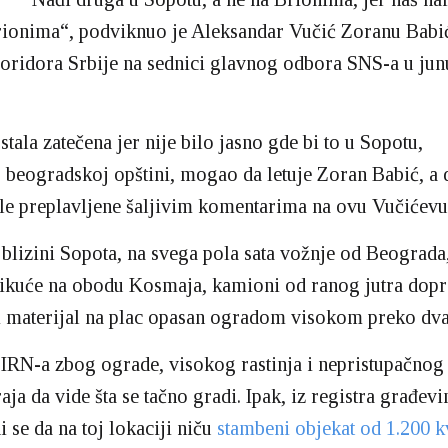
rionima“, podviknuo je Aleksandar Vučić Zoranu Babi
oridora Srbije na sednici glavnog odbora SNS-a u jun
stala zatečena jer nije bilo jasno gde bi to u Sopotu,
 beogradskoj opštini, mogao da letuje Zoran Babić, a 
le preplavljene šaljivim komentarima na ovu Vučićevu 
blizini Sopota, na svega pola sata vožnje od Beograda,
ikuće na obodu Kosmaja, kamioni od ranog jutra dop
 materijal na plac opasan ogradom visokom preko dva
IRN-a zbog ograde, visokog rastinja i nepristupačnog 
aja da vide šta se tačno gradi. Ipak, iz registra građevi
i se da na toj lokaciji niču
stambeni objekat od 1.200 k