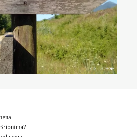
Foto
: Ilustracija
tmena
a Brionima?
arod nema