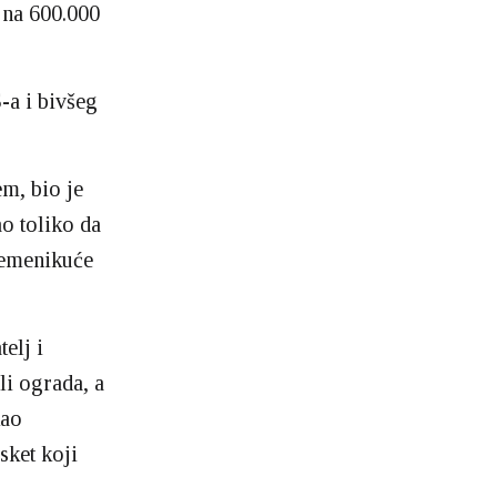
 na 600.000
-a i bivšeg
m, bio je
ao toliko da
 Nemenikuće
elj i
li ograda, a
kao
sket koji