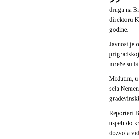
druga na B
direktoru K
godine.
Javnost je o
prigradskoj
mreže su bi
Međutim, u 
sela Nemen
građevinski
Reporteri B
uspeli do kr
dozvola vid