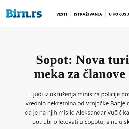
VESTI
ISTRAŽIVANJA
U FOKUS
Sopot: Nova turi
meka za članove
Ljudi iz okruženja ministra policije pos
vrednih nekretnina od Vrnjačke Banje 
da je na njih mislio Aleksandar Vučić ka
potrebno letovati u Sopotu, a ne u 