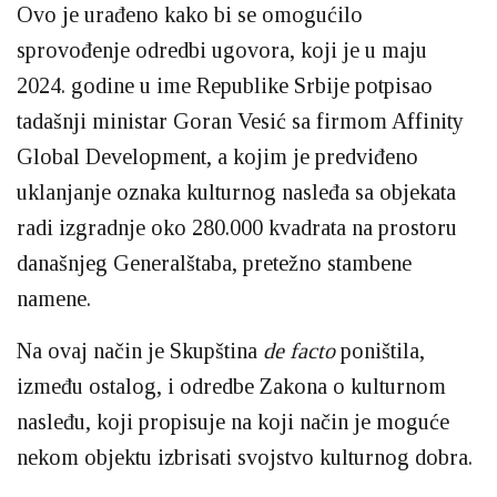
Ovo je urađeno kako bi se omogućilo
sprovođenje odredbi ugovora, koji je u maju
2024. godine u ime Republike Srbije potpisao
tadašnji ministar Goran Vesić sa firmom Affinity
Global Development, a kojim je predviđeno
uklanjanje oznaka kulturnog nasleđa sa objekata
radi izgradnje oko 280.000 kvadrata na prostoru
današnjeg Generalštaba, pretežno stambene
namene.
Na ovaj način je Skupština
de facto
poništila,
između ostalog, i odredbe Zakona o kulturnom
nasleđu, koji propisuje na koji način je moguće
nekom objektu izbrisati svojstvo kulturnog dobra.