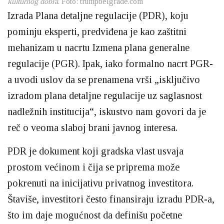
kulturnog dobra
. Foto: trumpbelgrade.com
Izrada Plana detaljne regulacije (PDR), koju
pominju eksperti, predviđena je kao zaštitni
mehanizam u nacrtu Izmena plana generalne
regulacije (PGR). Ipak, iako formalno nacrt PGR-
a uvodi uslov da se prenamena vrši „isključivo
izradom plana detaljne regulacije uz saglasnost
nadležnih institucija“, iskustvo nam govori da je
reč o veoma slaboj brani javnog interesa.
PDR je dokument koji gradska vlast usvaja
prostom većinom i čija se priprema može
pokrenuti na inicijativu privatnog investitora.
Štaviše, investitori često finansiraju izradu PDR-a,
što im daje mogućnost da definišu početne