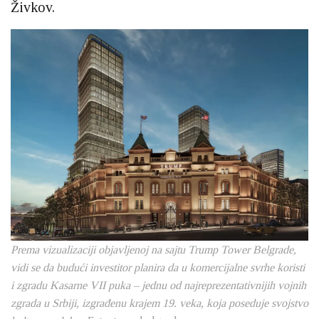
Živkov.
Prema vizualizaciji objavljenoj na sajtu Trump Tower Belgrade,
vidi se da budući investitor planira da u komercijalne svrhe koristi
i zgradu Kasarne VII puka – jednu od najreprezentativnijih vojnih
zgrada u Srbiji, izgrađenu krajem 19. veka, koja poseduje svojstvo