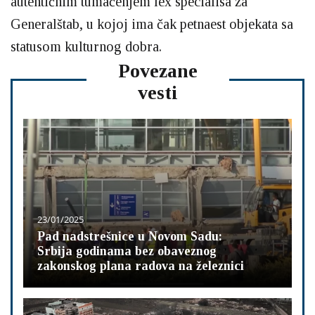
autentičnim tumačenjem lex specialisa za
Generalštab, u kojoj ima čak petnaest objekata sa
statusom kulturnog dobra.
Povezane
vesti
23/01/2025
Pad nadstrešnice u Novom Sadu:
Srbija godinama bez obaveznog
zakonskog plana radova na železnici