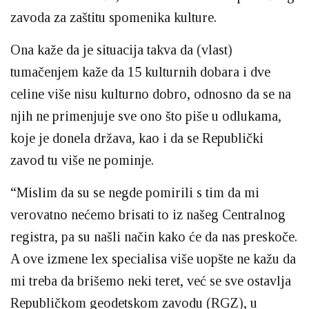
zavoda za zaštitu spomenika kulture.
Ona kaže da je situacija takva da (vlast)
tumačenjem kaže da 15 kulturnih dobara i dve
celine više nisu kulturno dobro, odnosno da se na
njih ne primenjuje sve ono što piše u odlukama,
koje je donela država, kao i da se Republički
zavod tu više ne pominje.
“Mislim da su se negde pomirili s tim da mi
verovatno nećemo brisati to iz našeg Centralnog
registra, pa su našli način kako će da nas preskoče.
A ove izmene lex specialisa više uopšte ne kažu da
mi treba da brišemo neki teret, već se sve ostavlja
Republičkom geodetskom zavodu (RGZ), u