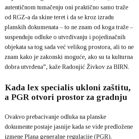
autentičnom tumačenju oni praktično samo traže
od RGZ-a da skine teret i da se kroz izradu
planskih dokumenata – to ne znam od koga traže –
suspenduju odluke o utvrđivanju i pojedinačnih
objekata sa tog sada već velikog prostora, ali to ne
znam kako je zakonski moguće, ako su ta kulturna
dobra utvrđena”, kaže Radonjić Živkov za BIRN.
Kada lex specialis ukloni zaštitu,
a PGR otvori prostor za gradnju
Ovakvo prebacivanje odluka na planske
dokumente postaje jasnije kada se vide predložene
izmene Plana generalne regulacije (PGR).