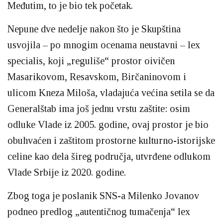
Međutim, to je bio tek početak.
Nepune dve nedelje nakon što je Skupština
usvojila – po mnogim ocenama neustavni – lex
specialis, koji „reguliše“ prostor oivičen
Masarikovom, Resavskom, Birčaninovom i
ulicom Kneza Miloša, vladajuća većina setila se da
Generalštab ima još jednu vrstu zaštite: osim
odluke Vlade iz 2005. godine, ovaj prostor je bio
obuhvaćen i zaštitom prostorne kulturno-istorijske
celine kao dela šireg područja, utvrđene odlukom
Vlade Srbije iz 2020. godine.
Zbog toga je poslanik SNS-a Milenko Jovanov
podneo predlog „autentičnog tumačenja“ lex