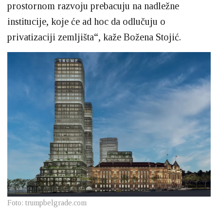
prostornom razvoju prebacuju na nadležne
institucije, koje će ad hoc da odlučuju o
privatizaciji zemljišta“, kaže Božena Stojić.
Foto: trumpbelgrade.com