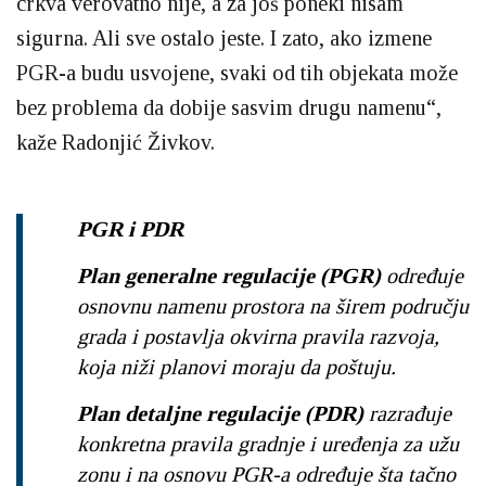
crkva verovatno nije, a za još poneki nisam
sigurna. Ali sve ostalo jeste. I zato, ako izmene
PGR-a budu usvojene, svaki od tih objekata može
bez problema da dobije sasvim drugu namenu“,
kaže Radonjić Živkov.
PGR i PDR
Plan generalne regulacije (PGR)
određuje
osnovnu namenu prostora na širem području
grada i postavlja okvirna pravila razvoja,
koja niži planovi moraju da poštuju.
Plan detaljne regulacije (PDR)
razrađuje
konkretna pravila gradnje i uređenja za užu
zonu i na osnovu PGR-a određuje šta tačno