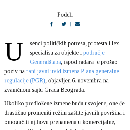
Podeli
U
senci političkih potresa, protesta i lex
specialisa za objekte i
područje
Generalštaba
, ispod radara je prošao
poziv na
rani javni uvid izmena Plana generalne
regulacije (PGR)
, objavljen 6. novembra na
zvaničnom sajtu Grada Beograda.
Ukoliko predložene izmene budu usvojene, one će
drastično promeniti režim zaštite javnih površina i
omogućiti njihovu prenamenu u komercijalne,