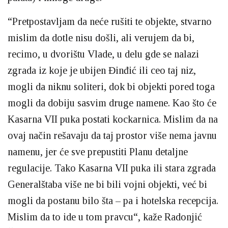
“Pretpostavljam da neće rušiti te objekte, stvarno
mislim da dotle nisu došli, ali verujem da bi,
recimo, u dvorištu Vlade, u delu gde se nalazi
zgrada iz koje je ubijen Đinđić ili ceo taj niz,
mogli da niknu soliteri, dok bi objekti pored toga
mogli da dobiju sasvim druge namene. Kao što će
Kasarna VII puka postati kockarnica. Mislim da na
ovaj način rešavaju da taj prostor više nema javnu
namenu, jer će sve prepustiti Planu detaljne
regulacije. Tako Kasarna VII puka ili stara zgrada
Generalštaba više ne bi bili vojni objekti, već bi
mogli da postanu bilo šta – pa i hotelska recepcija.
Mislim da to ide u tom pravcu“, kaže Radonjić