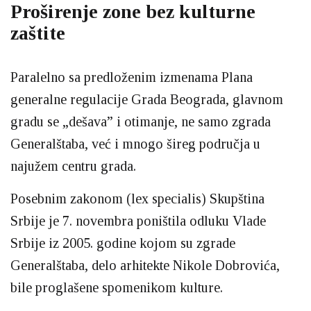
Proširenje zone bez kulturne
zaštite
Paralelno sa predloženim izmenama Plana
generalne regulacije Grada Beograda, glavnom
gradu se „dešava” i otimanje, ne samo zgrada
Generalštaba, već i mnogo šireg područja u
najužem centru grada.
Posebnim zakonom (lex specialis) Skupština
Srbije je 7. novembra poništila odluku Vlade
Srbije iz 2005. godine kojom su zgrade
Generalštaba, delo arhitekte Nikole Dobrovića,
bile proglašene spomenikom kulture.