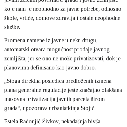
koje nam je neophodno za javne potrebe, odnosno
škole, vrtiće, domove zdravlja i ostale neophodne
službe.
Promena namene iz javne u neku drugu,
automatski otvara mogućnost prodaje javnog
zemljišta, jer se ono ne može privatizovati, dok je
planovima definisano kao javno dobro.
„Stoga direktna posledica predloženih izmena
plana generalne regulacije jeste značajno olakšana
masovna privatizacija javnih parcela širom
grada“, upozorava urbanistkinja Stojić.
Estela Radonjić Živkov, nekadašnja bivša