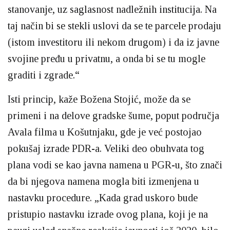
stanovanje, uz saglasnost nadležnih institucija. Na
taj način bi se stekli uslovi da se te parcele prodaju
(istom investitoru ili nekom drugom) i da iz javne
svojine pređu u privatnu, a onda bi se tu mogle
graditi i zgrade.“
Isti princip, kaže Božena Stojić, može da se
primeni i na delove gradske šume, poput područja
Avala filma u Košutnjaku, gde je već postojao
pokušaj izrade PDR-a. Veliki deo obuhvata tog
plana vodi se kao javna namena u PGR-u, što znači
da bi njegova namena mogla biti izmenjena u
nastavku procedure. „Kada grad uskoro bude
pristupio nastavku izrade ovog plana, koji je na