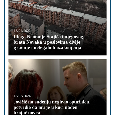
18/04/2022
Uloga Nemanje Stajića i njegovog
brata Novaka u poslovima divlje
gradnje i nelegalnih ozakonjenja
13/02/2024
Jovičić na suđenju negirao optužnicu,
potvrdio da mu je u kući nađen
brojač novca