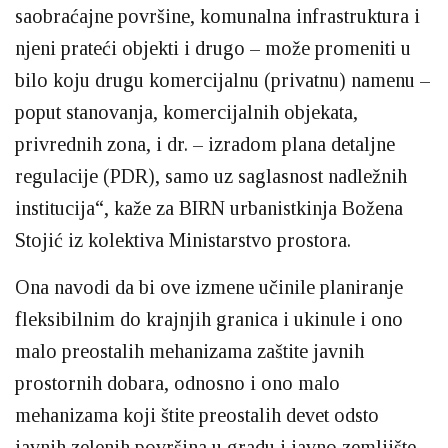
saobraćajne površine, komunalna infrastruktura i
njeni prateći objekti i drugo – može promeniti u
bilo koju drugu komercijalnu (privatnu) namenu –
poput stanovanja, komercijalnih objekata,
privrednih zona, i dr. – izradom plana detaljne
regulacije (PDR), samo uz saglasnost nadležnih
institucija“, kaže za BIRN urbanistkinja Božena
Stojić iz kolektiva Ministarstvo prostora.
Ona navodi da bi ove izmene učinile planiranje
fleksibilnim do krajnjih granica i ukinule i ono
malo preostalih mehanizama zaštite javnih
prostornih dobara, odnosno i ono malo
mehanizama koji štite preostalih devet odsto
javnih zelenih površina u gradu i javno zemljište