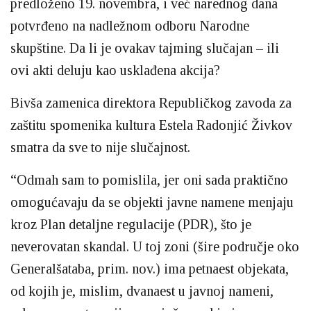
predloženo 19. novembra, i već narednog dana
potvrđeno na nadležnom odboru Narodne
skupštine. Da li je ovakav tajming slučajan – ili
ovi akti deluju kao usklađena akcija?
Bivša zamenica direktora Republičkog zavoda za
zaštitu spomenika kultura Estela Radonjić Živkov
smatra da sve to nije slučajnost.
“Odmah sam to pomislila, jer oni sada praktično
omogućavaju da se objekti javne namene menjaju
kroz Plan detaljne regulacije (PDR), što je
neverovatan skandal. U toj zoni (šire područje oko
Generalšataba, prim. nov.) ima petnaest objekata,
od kojih je, mislim, dvanaest u javnoj nameni,