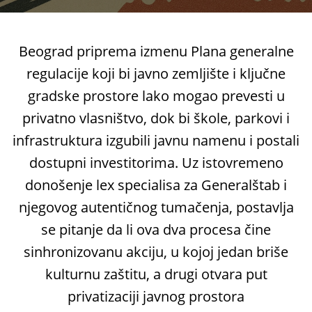
Beograd priprema izmenu Plana generalne
regulacije koji bi javno zemljište i ključne
gradske prostore lako mogao prevesti u
privatno vlasništvo, dok bi škole, parkovi i
infrastruktura izgubili javnu namenu i postali
dostupni investitorima. Uz istovremeno
donošenje lex specialisa za Generalštab i
njegovog autentičnog tumačenja, postavlja
se pitanje da li ova dva procesa čine
sinhronizovanu akciju, u kojoj jedan briše
kulturnu zaštitu, a drugi otvara put
privatizaciji javnog prostora