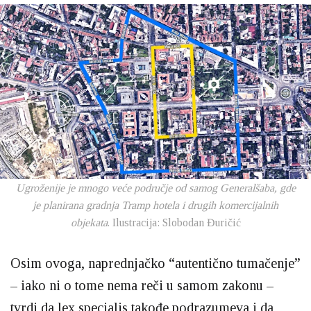
Ugroženije je mnogo veće područje od samog Generalšaba, gde
je planirana gradnja Tramp hotela i drugih komercijalnih
objekata
. Ilustracija: Slobodan Đuričić
Osim ovoga, naprednjačko “autentično tumačenje”
– iako ni o tome nema reči u samom zakonu –
tvrdi da lex specialis takođe podrazumeva i da,