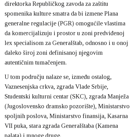
direktorka Republičkog zavoda za zaštitu
spomenika kulture smatra da bi izmene Plana
generalne regulacije (PGR) omogućile vlastima
da komercijalizuju i prostor u zoni predviđenoj
lex specialisom za Generalštab, odnosno i u onoj
daleko široj zoni definisanoj njegovim
autentičnim tumačenjem.
U tom području nalaze se, između ostalog,
Vaznesenjska crkva, zgrada Vlade Srbije,
Studentski kulturni centar (SKC), zgrada Manježa
(Jugoslovensko dramsko pozorište), Ministarstvo
spoljnih poslova, Ministarstvo finansija, Kasarna
VII puka, stara zgrada Generalštaba (Kamena
palata) i mnoge druge.