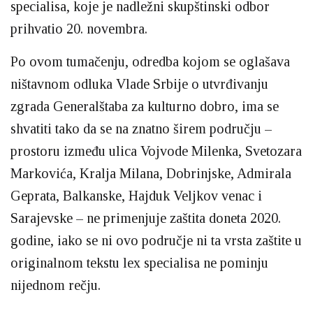
specialisa, koje je nadležni skupštinski odbor
prihvatio 20. novembra.
Po ovom tumačenju, odredba kojom se oglašava
ništavnom odluka Vlade Srbije o utvrđivanju
zgrada Generalštaba za kulturno dobro, ima se
shvatiti tako da se na znatno širem području –
prostoru između ulica Vojvode Milenka, Svetozara
Markovića, Kralja Milana, Dobrinjske, Admirala
Geprata, Balkanske, Hajduk Veljkov venac i
Sarajevske – ne primenjuje zaštita doneta 2020.
godine, iako se ni ovo područje ni ta vrsta zaštite u
originalnom tekstu lex specialisa ne pominju
nijednom rečju.