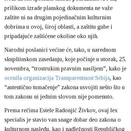
prilikom izrade planskog dokumenta ne važe
zaštite ni na drugim pojedinačnim kulturnim
dobrima u ovoj, široj oblasti, a zaštitu gube i
pripadajuće zaštićene okoline oko njih.
Narodni poslanici većine će, tako, u narednom
skupštinskom zasedanju, koje počinje u utorak, 25.
novembra, “trostrukim pravnim nasiljem”, kako je
ocenila organizacija Transparentnost Srbija
, kao
“autentično tumačenje” zakona usvojiti nešto što u
tom zakonu ni jednim slovom nije pomenuto.
Prema rečima Estele Radonjić Živkov, ovaj lex
specialis je stavio van snage dobar deo zakona o
kulturnom nasleđu, kao i nadležnosti Republičkog