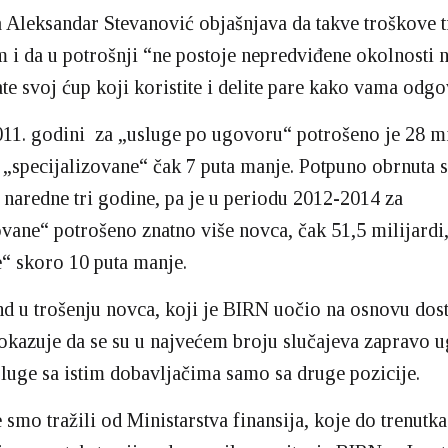
Aleksandar Stevanović objašnjava da takve troškove tr
i da u potrošnji “ne postoje nepredviđene okolnosti 
ate svoj ćup koji koristite i delite pare kako vama odgo
011. godini za „usluge po ugovoru“ potrošeno je 28 mi
a „specijalizovane“ čak 7 puta manje. Potpuno obrnuta s
 naredne tri godine, pa je u periodu 2012-2014 za
ovane“ potrošeno znatno više novca, čak 51,5 milijardi,
“ skoro 10 puta manje.
d u trošenju novca, koji je BIRN uočio na osnovu dost
okazuje da se su u najvećem broju slučajeva zapravo 
sluge sa istim dobavljačima samo sa druge pozicije.
 smo tražili od Ministarstva finansija, koje do trenutka