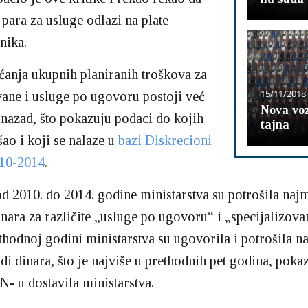
 para za usluge odlazi na plate
nika.
anja ukupnih planiranih troškova za
15/11/2018
vane i usluge po ugovoru postoji već
Nova vo
azad, što pokazuju podaci do kojih
tajna
ao i koji se nalaze u
bazi Diskrecioni
010-2014
.
d 2010. do 2014. godine ministarstva su potrošila naj
inara za različite „usluge po ugovoru“ i „specijalizova
hodnoj godini ministarstva su ugovorila i potrošila n
rdi dinara, što je najviše u prethodnih pet godina, poka
N- u dostavila ministarstva.