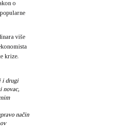
Zakon o
nepopularne
inara više
 ekonomista
e krize.
 i drugi
i novac,
vnim
upravo način
nov