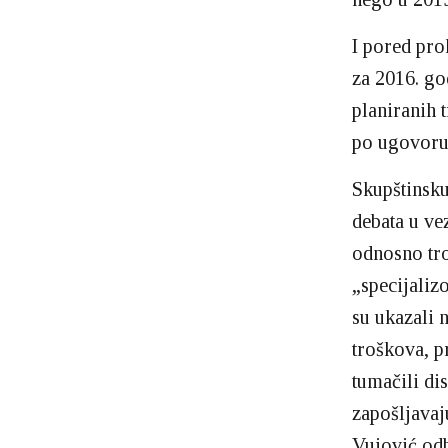
I pored pro
za 2016. go
planiranih 
po ugovoru
Skupštinsku
debata u ve
odnosno tr
„specijaliz
su ukazali 
troškova, p
tumačili di
zapošljavaj
Vujović odb