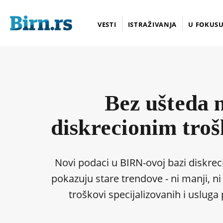
VESTI
ISTRAŽIVANJA
U FOKUS
Bez ušteda 
diskrecionim tro
Novi podaci u BIRN-ovoj bazi diskrec
pokazuju stare trendove - ni manji, ni
troškovi specijalizovanih i uslug