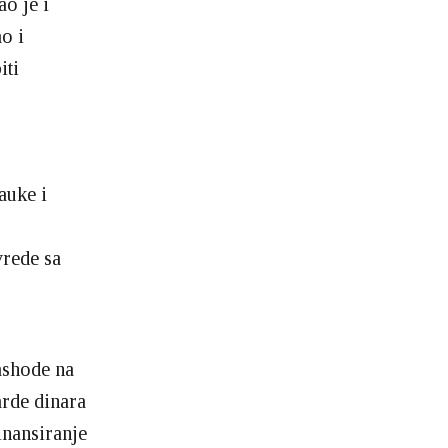
ao je i
o i
iti
auke i
vrede sa
ashode na
arde dinara
inansiranje