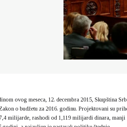
dinom ovog meseca, 12. decembra 2015, Skupština Srbi
 Zakon o budžetu za 2016. godinu. Projektovani su prih
7,4 milijarde, rashodi od 1,119 milijardi dinara, manji 
godini, a najavljen je nastavak politike štednje.