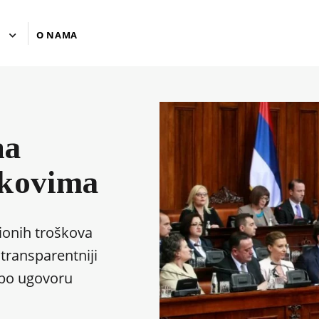
U
O NAMA
na
škovima
ionih troškova
 transparentniji
a po ugovoru