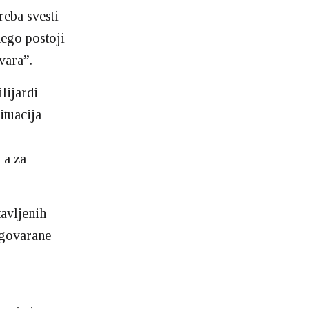
eba svesti
nego postoji
vara”.
lijardi
ituacija
 a za
avljenih
ugovarane