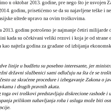
imo u oktobar 2013. godine, pre nego što je usvojen 
2014. godinu, prisetićemo se da su najavljene teške i 
nsijske uštede upravo na ovim troškovima.
 2013. godinu potrošeno je najmanje četiri milijarde d
ini kada su očekivani veliki rezovi i koja je od strane
a kao najteža godina za građane od izbijanja ekonomsk
ve linije u budžetu su posebno interesante, jer ministri
žni državni službenici sami odlučuju na šta će se trošit
 često uz skraćene procedure i izbegavanje Zakona o ja
vkama i drugih pravnih akata.
 toga ovi troškovi predstavljaju diskrecione rashode i 
upanja prilikom nabavljanja roba i usluga može biti os
pcije.