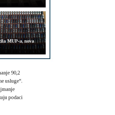
zila MUP-a, nova
manje 90,2
ne usluge“.
ajmanje
zuju podaci