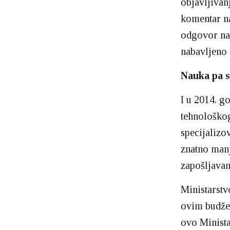
objavljivan
komentar na
odgovor na 
nabavljeno 
Nauka pa s
I u 2014. g
tehnološkog
specijalizo
znatno manj
zapošljavanj
Ministarstv
ovim budžet
ovo Minista