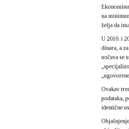
Ekonomista 
na minimum 
želja da im
U 2010. i 2
dinara, a z
uočava se u
„specijaliz
„ugovorene
Ovakav tren
podataka, p
identične u
Objašnjenje