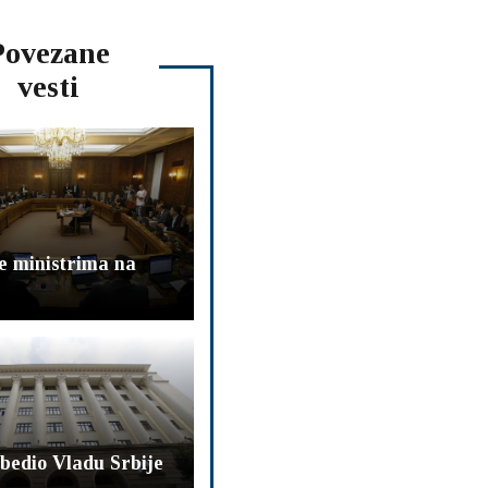
Povezane
vesti
e ministrima na
bedio Vladu Srbije