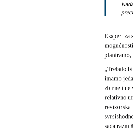
Kada
preci
Ekspert za 
mogućnosti 
planiramo, a
„Trebalo bi
imamo jedan
zbirne i ne
relativno u
revizorska i
svrsishodno
sada razmiš