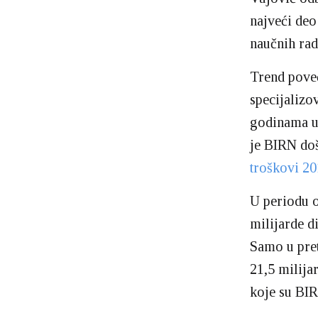
najveći deo
naučnih rad
Trend poveć
specijalizo
godinama un
je BIRN doš
troškovi 2
U periodu o
milijarde d
Samo u pret
21,5 milija
koje su BIR