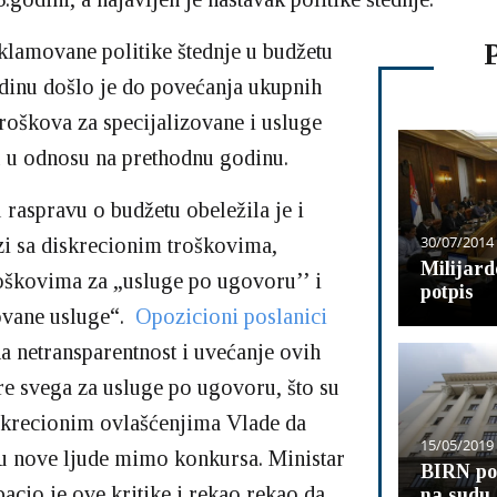
klamovane politike štednje u budžetu
dinu došlo je do povećanja ukupnih
troškova za specijalizovane i usluge
 u odnosu na prethodnu godinu.
 raspravu o budžetu obeležila je i
30/07/2014
zi sa diskrecionim troškovima,
Milijard
oškovima za „usluge po ugovoru’’ i
potpis
ovane usluge“.
Opozicioni poslanici
na netransparentnost i uvećanje ovih
re svega za usluge po ugovoru, što su
skrecionim ovlašćenjima Vlade da
15/05/2019
u nove ljude mimo konkursa. Ministar
BIRN po
acio je ove kritike i rekao rekao da
na sudu