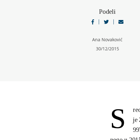
Podeli
Ana Novaković
30/12/2015
S
re
je
99
nego u 2015.