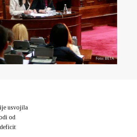
Foto
: BETA
je usvojila
odi od
deficit