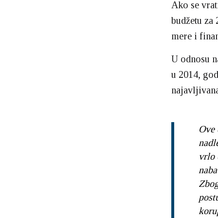
Ako se vrat
budžetu za 
mere i fina
U odnosu na
u 2014, god
najavljivan
Ove d
nadle
vrlo
naba
Zbog
post
koru