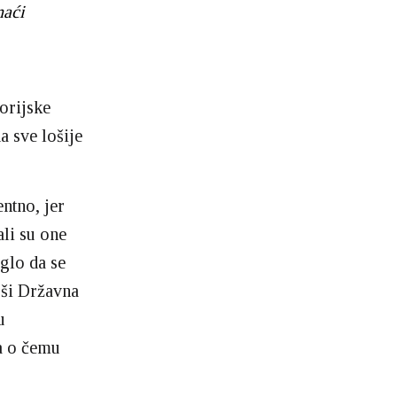
naći
orijske
a sve lošije
ntno, jer
li su one
iglo da se
rši Državna
u
ga o čemu