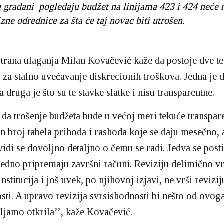
 građani pogledaju budžet na linijama 423 i 424 neće 
zne odrednice za šta će taj novac biti utrošen.
strana ulaganja Milan Kovačević kaže da postoje dve te
za stalno uvećavanje diskrecionih troškova. Jedna je d
 druga je što su te stavke slatke i nisu transparentne.
 da trošenje budžeta bude u većoj meri tekuće transpare
 broj tabela prihoda i rashoda koje se daju mesečno, a
 vidi se dovoljno detaljno o čemu se radi. Jedva se post
redno pripremaju završni računi. Reviziju delimično v
nstitucija i još uvek, po njihovoj izjavi, ne vrši revizij
sti. A upravo revizija svrsishodnosti bi nešto od ovo
ljamo otkrila’’, kaže Kovačević.