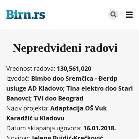
Nepredviđeni radovi
Vrednost radova:
130,561,020
Izvođač:
Bimbo doo Sremčica - Đerdp
usluge AD Kladovo; Tina elektro doo Stari
Banovci; TVI doo Beograd
Naziv projekta:
Adaptacija OŠ Vuk
Karadžić u Kladovu
Datum sklapanja ugovora:
16.01.2018.
Novinar:
Jelena Bujdić-Krečković