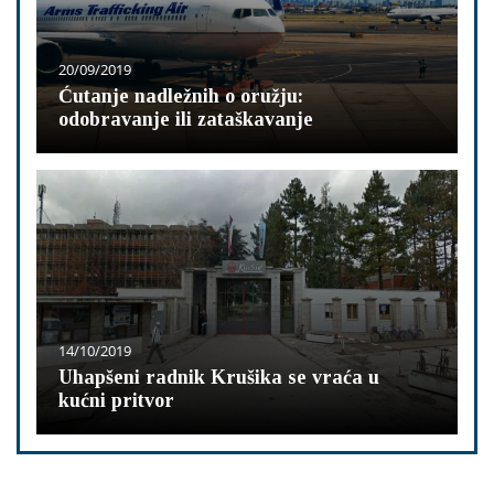
20/09/2019
Ćutanje nadležnih o oružju:
odobravanje ili zataškavanje
14/10/2019
Uhapšeni radnik Krušika se vraća u
kućni pritvor