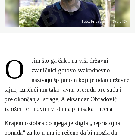
Foto
: Privatna arhiva / BIRN
O
sim što ga čak i najviši državni
zvaničnici gotovo svakodnevno
nazivaju špijunom koji je odao državne
tajne, izričući mu tako javnu presudu pre suda i
pre okončanja istrage, Aleksandar Obradović
izložen je i novim vrstama pritisaka i ucena.
Krajem oktobra do njega je stigla „nepristojna
ponuda“ za koju mu je rečeno da bi mogla da