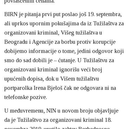
povlašćenim cenama.
BIRN je pitanja prvi put poslao još 19. septembra,
ali uprkos upornim pokušajima da iz Tužilaštva za
organizovani kriminal, Višeg tužilaštva u
Beogradu i Agencije za borbu protiv korupcije
dobijemo informacije o tome, jedini odgovor koji
smo do sad dobili je – ćutanje. U Tužilaštvu za
organizovani kriminal ignorišu veći broj
upućenih dopisa, dok u Višem tužilaštvu
portparolka Irena Bjeloš čak ne odgovara ni na
telefonske pozive.
U međuvremenu, NIN u novom broju objavljuje
da je Tužilaštvo za organizovani kriminal 18.