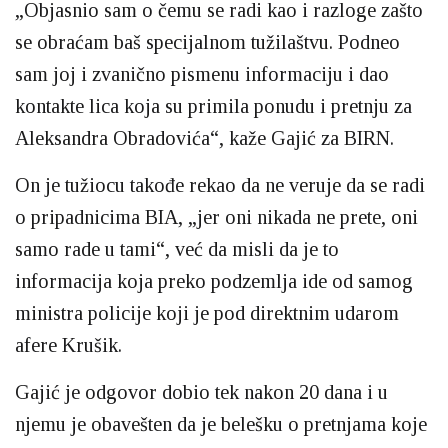
„Objasnio sam o čemu se radi kao i razloge zašto
se obraćam baš specijalnom tužilaštvu. Podneo
sam joj i zvanično pismenu informaciju i dao
kontakte lica koja su primila ponudu i pretnju za
Aleksandra Obradovića“, kaže Gajić za BIRN.
On je tužiocu takođe rekao da ne veruje da se radi
o pripadnicima BIA, „jer oni nikada ne prete, oni
samo rade u tami“, već da misli da je to
informacija koja preko podzemlja ide od samog
ministra policije koji je pod direktnim udarom
afere Krušik.
Gajić je odgovor dobio tek nakon 20 dana i u
njemu je obavešten da je belešku o pretnjama koje