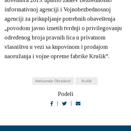
novembra 2019. uputilo zahtev Bezbednosno
informativnoj agenciji i Vojnobezbednosnoj
agenciji za prikupljanje potrebnih obaveštenja
„povodom javno iznetih tvrdnji o privilegovanju
određenog broja pravnih lica u privatnom
vlasništvu u vezi sa kupovinom i prodajom
naoružanja i vojne opreme fabrike Krušik“.
Aleksandar Obradović
Krušik
Podeli