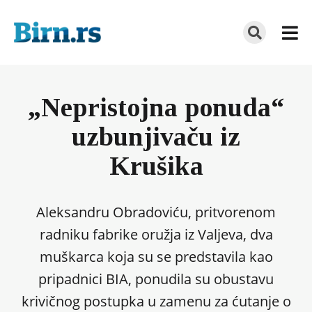
„Nepristojna ponuda“
uzbunjivaču iz
Krušika
Aleksandru Obradoviću, pritvorenom
radniku fabrike oružja iz Valjeva, dva
muškarca koja su se predstavila kao
pripadnici BIA, ponudila su obustavu
krivičnog postupka u zamenu za ćutanje o