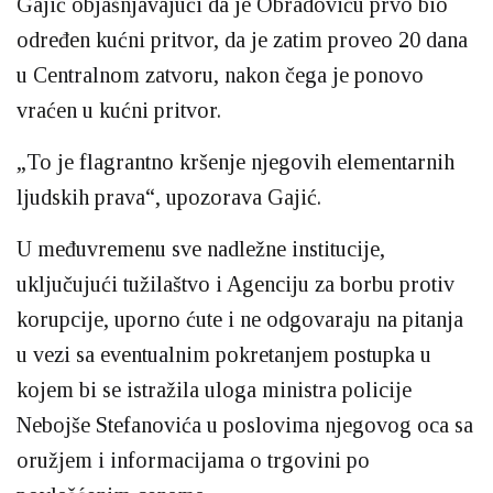
Gajić objašnjavajući da je Obradoviću prvo bio
određen kućni pritvor, da je zatim proveo 20 dana
u Centralnom zatvoru, nakon čega je ponovo
vraćen u kućni pritvor.
„To je flagrantno kršenje njegovih elementarnih
ljudskih prava“, upozorava Gajić.
U međuvremenu sve nadležne institucije,
uključujući tužilaštvo i Agenciju za borbu protiv
korupcije, uporno ćute i ne odgovaraju na pitanja
u vezi sa eventualnim pokretanjem postupka u
kojem bi se istražila uloga ministra policije
Nebojše Stefanovića u poslovima njegovog oca sa
oružjem i informacijama o trgovini po