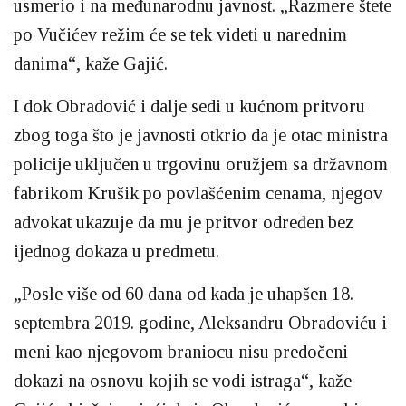
usmerio i na međunarodnu javnost. „Razmere štete
po Vučićev režim će se tek videti u narednim
danima“, kaže Gajić.
I dok Obradović i dalje sedi u kućnom pritvoru
zbog toga što je javnosti otkrio da je otac ministra
policije uključen u trgovinu oružjem sa državnom
fabrikom Krušik po povlašćenim cenama, njegov
advokat ukazuje da mu je pritvor određen bez
ijednog dokaza u predmetu.
„Posle više od 60 dana od kada je uhapšen 18.
septembra 2019. godine, Aleksandru Obradoviću i
meni kao njegovom braniocu nisu predočeni
dokazi na osnovu kojih se vodi istraga“, kaže